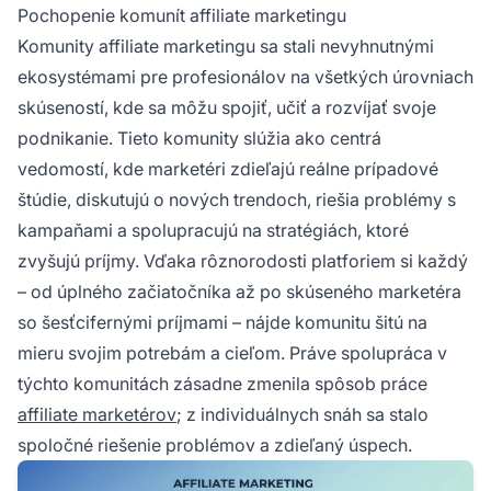
AffiliateFix, komunít na Reddite a nových
Pochopenie komunít affiliate marketingu
Discord a Slack skupín, kde marketéri zdieľajú
Komunity affiliate marketingu sa stali nevyhnutnými
stratégie, sieťujú a spolupracujú.
ekosystémami pre profesionálov na všetkých úrovniach
skúseností, kde sa môžu spojiť, učiť a rozvíjať svoje
podnikanie. Tieto komunity slúžia ako centrá
vedomostí, kde marketéri zdieľajú reálne prípadové
štúdie, diskutujú o nových trendoch, riešia problémy s
kampaňami a spolupracujú na stratégiách, ktoré
zvyšujú príjmy. Vďaka rôznorodosti platforiem si každý
– od úplného začiatočníka až po skúseného marketéra
so šesťcifernými príjmami – nájde komunitu šitú na
mieru svojim potrebám a cieľom. Práve spolupráca v
týchto komunitách zásadne zmenila spôsob práce
affiliate marketérov
; z individuálnych snáh sa stalo
spoločné riešenie problémov a zdieľaný úspech.