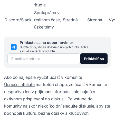
štúdie
Spolupráca v
Discord/Slack
reálnom čase,
Stredná
Stredná
Vy
úzke témy
Prihláste sa na odber noviniek
Buďte prvý, kto sa dozvie o nových funkciách a
aktualizáciách produktu.
E-mailová adresa
Prihlásiť sa
Ako čo najlepšie využiť účasť v komunite
Úspešní affiliate
marketéri chápu, že účasť v komunite
nespočíva len v prijímaní informácií, ale najmä v
aktívnom prispievaní do diskusií. Po vstupe do
komunity najskôr niekoľko dní sledujte diskusie, aby ste
pochopili kultúru, bežné otázky a kľúčových