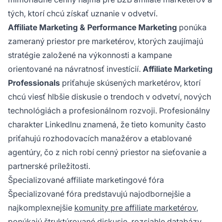
tých, ktorí chcú získať uznanie v odvetví.
Affiliate Marketing & Performance Marketing
ponúka
zameraný priestor pre marketérov, ktorých zaujímajú
stratégie založené na výkonnosti a kampane
orientované na návratnosť investícií.
Affiliate Marketing
Professionals
priťahuje skúsených marketérov, ktorí
chcú viesť hlbšie diskusie o trendoch v odvetví, nových
technológiách a profesionálnom rozvoji. Profesionálny
charakter LinkedInu znamená, že tieto komunity často
priťahujú rozhodovacích manažérov a etablované
agentúry, čo z nich robí cenný priestor na sieťovanie a
partnerské príležitosti.
Špecializované affiliate marketingové fóra
Špecializované fóra predstavujú najodbornejšie a
najkomplexnejšie
komunity pre affiliate marketérov
,
ponúkajú štruktúrované diskusie, rozsiahle databázy