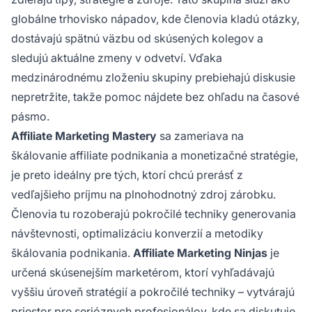
globálne trhovisko nápadov, kde členovia kladú otázky,
dostávajú spätnú väzbu od skúsených kolegov a
sledujú aktuálne zmeny v odvetví. Vďaka
medzinárodnému zloženiu skupiny prebiehajú diskusie
nepretržite, takže pomoc nájdete bez ohľadu na časové
pásmo.
Affiliate Marketing Mastery
sa zameriava na
škálovanie affiliate podnikania a monetizačné stratégie,
je preto ideálny pre tých, ktorí chcú prerásť z
vedľajšieho príjmu na plnohodnotný zdroj zárobku.
Členovia tu rozoberajú pokročilé techniky generovania
návštevnosti, optimalizáciu konverzií a metodiky
škálovania podnikania.
Affiliate Marketing Ninjas
je
určená skúsenejším marketérom, ktorí vyhľadávajú
vyššiu úroveň stratégií a pokročilé techniky – vytvárajú
priestor pre serióznych profesionálov, kde sa diskutuje