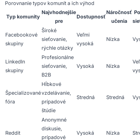
Porovnanie typov komunít a ich výhod
Najvhodnejšie
Náročnosť
Po
Typ komunity
Dostupnosť
pre
učenia
si
Široké
Facebookové
Veľmi
sieťovanie,
Nízka
Vy
skupiny
vysoká
rýchle otázky
Profesionálne
LinkedIn
Ve
sieťovanie,
Vysoká
Nízka
skupiny
vy
B2B
Hĺbkové
Špecializované
vzdelávanie,
Stredná
Stredná
Vy
fóra
prípadové
štúdie
Anonymné
diskusie,
Reddit
Vysoká
Nízka
St
prípadové