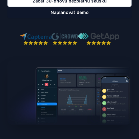
Začať 30-dňovú bezplatnú skúšku
Naplánovať demo