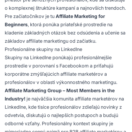
o komplexnej štruktúre kampaní a najnovších trendoch.
Pre začiatočníkov je tu
Affiliate Marketing for
Beginners
, ktorá ponúka priateľské prostredie na
kladenie základných otázok bez odsúdenia a učenie sa
základov affiliate marketingu od začiatku.
Profesionálne skupiny na LinkedIne
Skupiny na LinkedIne ponúkajú profesionálnejšie
prostredie v porovnaní s Facebookom a priťahujú
korporátne zmýšľajúcich affiliate marketérov a
profesionálov v oblasti výkonnostného marketingu.
Affiliate Marketing Group – Most Members in the
Industry!
je najväčšia komunita affiliate marketérov na
LinkedIne, kde tisíce profesionálov zdieľajú novinky z
odvetvia, diskutujú o najlepších postupoch a budujú
odborné vzťahy. Profesionálny kontext skupiny je
mimoriadne cenný najmä pre B2B affiliate marketérov a