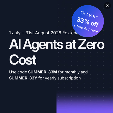
Get your
33% off
+ free AI Agent
1 July – 31st August 2026 *extended
AI Agents at Zero
Cost
Use code
SUMMER-33M
for monthly and
SUMMER-33Y
for yearly subscription