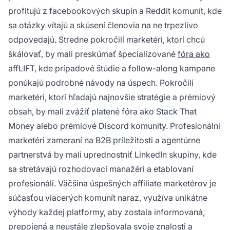
profitujú z facebookových skupín a Reddit komunít, kde
sa otázky vítajú a skúsení členovia na ne trpezlivo
odpovedajú. Stredne pokročilí marketéri, ktorí chcú
škálovať, by mali preskúmať špecializované
fóra ako
affLIFT, kde prípadové štúdie a follow-along kampane
ponúkajú podrobné návody na úspech. Pokročilí
marketéri, ktorí hľadajú najnovšie stratégie a prémiový
obsah, by mali zvážiť platené fóra ako Stack That
Money alebo prémiové Discord komunity. Profesionálni
marketéri zameraní na B2B príležitosti a agentúrne
partnerstvá by mali uprednostniť LinkedIn skupiny, kde
sa stretávajú rozhodovací manažéri a etablovaní
profesionáli. Väčšina úspešných affiliate marketérov je
súčasťou viacerých komunít naraz, využíva unikátne
výhody každej platformy, aby zostala informovaná,
prepojená a neustále zlepšovala svoje znalosti a