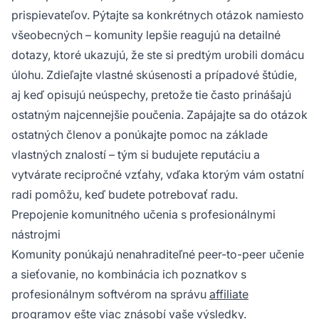
prispievateľov. Pýtajte sa konkrétnych otázok namiesto
všeobecných – komunity lepšie reagujú na detailné
dotazy, ktoré ukazujú, že ste si predtým urobili domácu
úlohu. Zdieľajte vlastné skúsenosti a prípadové štúdie,
aj keď opisujú neúspechy, pretože tie často prinášajú
ostatným najcennejšie poučenia. Zapájajte sa do otázok
ostatných členov a ponúkajte pomoc na základe
vlastných znalostí – tým si budujete reputáciu a
vytvárate recipročné vzťahy, vďaka ktorým vám ostatní
radi pomôžu, keď budete potrebovať radu.
Prepojenie komunitného učenia s profesionálnymi
nástrojmi
Komunity ponúkajú nenahraditeľné peer-to-peer učenie
a sieťovanie, no kombinácia ich poznatkov s
profesionálnym softvérom na správu
affiliate
programov
ešte viac znásobí vaše výsledky.