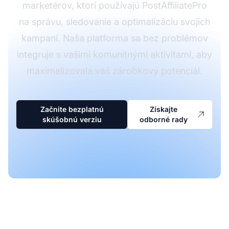
marketérov, ktorí používajú PostAffiliatePro
na správu, sledovanie a optimalizáciu svojich
kampaní. Naša platforma sa bez problémov
integruje s vašimi komunitnými aktivitami, aby
maximalizovala váš zárobkový potenciál.
Začnite bezplatnú
Získajte
skúšobnú verziu
odborné rady