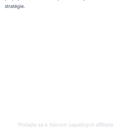
stratégie.
Ste pripravení posunúť
svoje affiliate
podnikanie na vyššiu
úroveň?
Pridajte sa k tisícom úspešných affiliate