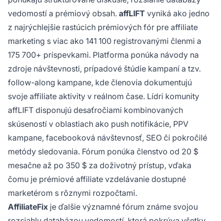
vedomostí a prémiový obsah.
affLIFT
vyniká ako jedno
z najrýchlejšie rastúcich prémiových fór pre affiliate
marketing s viac ako 141 100 registrovanými členmi a
175 700+ príspevkami. Platforma ponúka návody na
zdroje návštevnosti, prípadové štúdie kampaní a tzv.
follow-along kampane, kde členovia dokumentujú
svoje affiliate aktivity v reálnom čase. Lídri komunity
affLIFT disponujú desaťročiami kombinovaných
skúseností v oblastiach ako push notifikácie, PPV
kampane, facebooková návštevnosť, SEO či pokročilé
metódy sledovania. Fórum ponúka členstvo od 20 $
mesačne až po 350 $ za doživotný prístup, vďaka
čomu je prémiové affiliate vzdelávanie dostupné
marketérom s rôznymi rozpočtami.
AffiliateFix
je ďalšie významné fórum známe svojou
rozsiahlu databázou vedomostí, ktorá pokrýva všetky