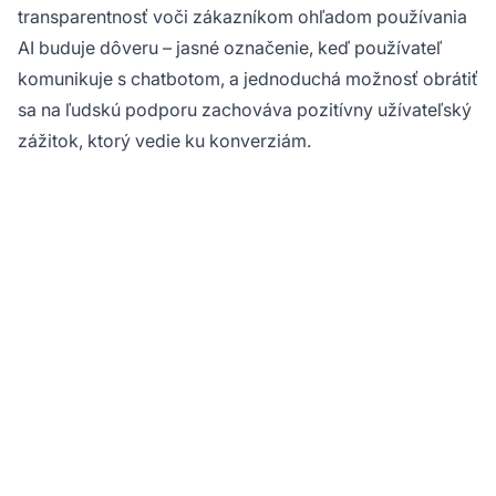
transparentnosť voči zákazníkom ohľadom používania
AI buduje dôveru – jasné označenie, keď používateľ
komunikuje s chatbotom, a jednoduchá možnosť obrátiť
sa na ľudskú podporu zachováva pozitívny užívateľský
zážitok, ktorý vedie ku konverziám.
Ste pripravení
maximalizovať svoj
affiliate príjem s AI?