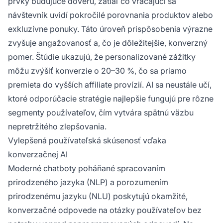
prvky budujúce dôveru, zatiaľ čo vracajúci sa
návštevník uvidí pokročilé porovnania produktov alebo
exkluzívne ponuky. Táto úroveň prispôsobenia výrazne
zvyšuje angažovanosť a, čo je dôležitejšie, konverzný
pomer. Štúdie ukazujú, že personalizované zážitky
môžu zvýšiť konverzie o 20–30 %, čo sa priamo
premieta do vyšších affiliate provízií. AI sa neustále učí,
ktoré odporúčacie stratégie najlepšie fungujú pre rôzne
segmenty používateľov, čím vytvára spätnú väzbu
nepretržitého zlepšovania.
Vylepšená používateľská skúsenosť vďaka
konverzačnej AI
Moderné chatboty poháňané spracovaním
prirodzeného jazyka (NLP) a porozumením
prirodzenému jazyku (NLU) poskytujú okamžité,
konverzačné odpovede na otázky používateľov bez