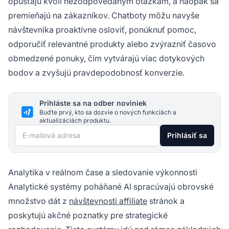
opúšťajú kvôli nezodpovedaným otázkam, a naopak sa
premieňajú na zákazníkov. Chatboty môžu navyše
návštevníka proaktívne osloviť, ponúknuť pomoc,
odporučiť relevantné produkty alebo zvýrazniť časovo
obmedzené ponuky, čím vytvárajú viac dotykových
bodov a zvyšujú pravdepodobnosť konverzie.
Prihláste sa na odber noviniek
Buďte prvý, kto sa dozvie o nových funkciách a
aktualizáciách produktu.
E-mailová adresa
Prihlásiť sa
Analytika v reálnom čase a sledovanie výkonnosti
Analytické systémy poháňané AI spracúvajú obrovské
množstvo dát z
návštevnosti affiliate
stránok a
poskytujú akčné poznatky pre strategické