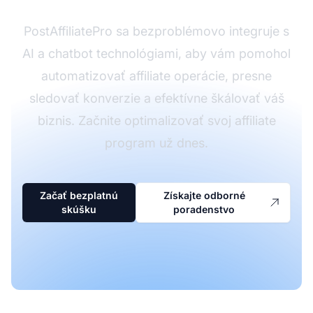
PostAffiliatePro sa bezproblémovo integruje s
AI a chatbot technológiami, aby vám pomohol
automatizovať affiliate operácie, presne
sledovať konverzie a efektívne škálovať váš
biznis. Začnite optimalizovať svoj affiliate
program už dnes.
Začať bezplatnú
Získajte odborné
skúšku
poradenstvo