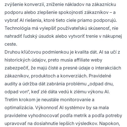
zvýšenie konverzií, zníženie nákladov na zákaznícku
podporu alebo zlepšenie spokojnosti zákazníkov – a
vybrať AI riešenia, ktoré tieto ciele priamo podporujú.
Technológia má vylepšiť používateľskú skúsenosť, nie
nahradiť ľudský úsudok alebo vytvoriť trenie v nákupnej
ceste.
Druhou kľúčovou podmienkou je kvalita dát. AI sa učí z
historických údajov, preto musia affiliate weby
zabezpečiť, že majú čisté a presné údaje o interakciách
zákazníkov, produktoch a konverziách. Pravidelné
audity a údržba dát zabránia problému „odpad dnu,
odpad von“, keď zlé dáta vedú k zlému výkonu AI.
Tretím krokom je neustále monitorovanie a
optimalizácia. Výkonnosť AI systémov by sa mala
pravidelne vyhodnocovať podľa metrík a podľa potreby
upravovať na dosiahnutie lepších výsledkov. Napokon,