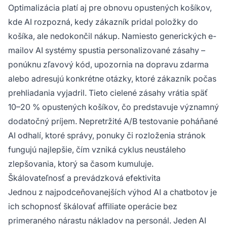
Optimalizácia platí aj pre obnovu opustených košíkov,
kde AI rozpozná, kedy zákazník pridal položky do
košíka, ale nedokončil nákup. Namiesto generických e-
mailov AI systémy spustia personalizované zásahy –
ponúknu zľavový kód, upozornia na dopravu zdarma
alebo adresujú konkrétne otázky, ktoré zákazník počas
prehliadania vyjadril. Tieto cielené zásahy vrátia späť
10–20 % opustených košíkov, čo predstavuje významný
dodatočný príjem. Nepretržité A/B testovanie poháňané
AI odhalí, ktoré správy, ponuky či rozloženia stránok
fungujú najlepšie, čím vzniká cyklus neustáleho
zlepšovania, ktorý sa časom kumuluje.
Škálovateľnosť a prevádzková efektivita
Jednou z najpodceňovanejších výhod AI a chatbotov je
ich schopnosť škálovať affiliate operácie bez
primeraného nárastu nákladov na personál. Jeden AI