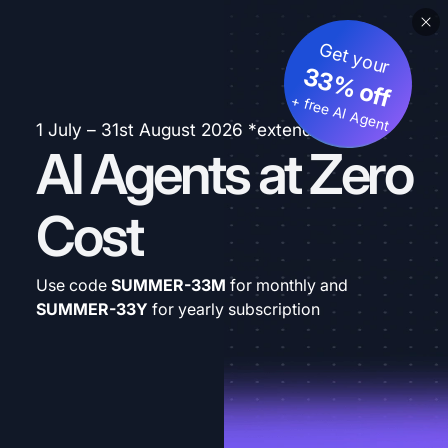
Get your
33% off
+ free AI Agent
1 July – 31st August 2026 *extended
AI Agents at Zero
Cost
Use code
SUMMER-33M
for monthly and
SUMMER-33Y
for yearly subscription