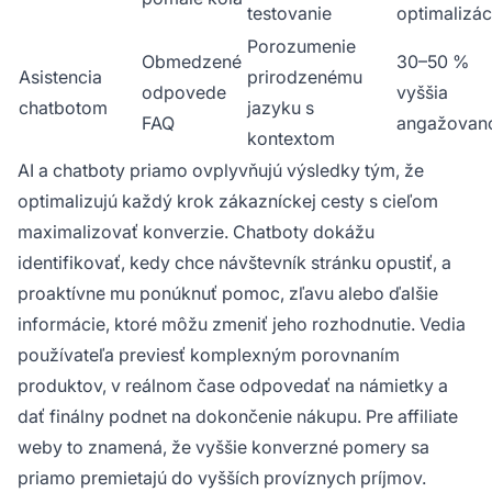
testovanie
optimalizác
Porozumenie
Obmedzené
30–50 %
Asistencia
prirodzenému
odpovede
vyššia
chatbotom
jazyku s
FAQ
angažovan
kontextom
AI a chatboty priamo ovplyvňujú výsledky tým, že
optimalizujú každý krok zákazníckej cesty s cieľom
maximalizovať konverzie. Chatboty dokážu
identifikovať, kedy chce návštevník stránku opustiť, a
proaktívne mu ponúknuť pomoc, zľavu alebo ďalšie
informácie, ktoré môžu zmeniť jeho rozhodnutie. Vedia
používateľa previesť komplexným porovnaním
produktov, v reálnom čase odpovedať na námietky a
dať finálny podnet na dokončenie nákupu. Pre affiliate
weby to znamená, že vyššie konverzné pomery sa
priamo premietajú do vyšších províznych príjmov.