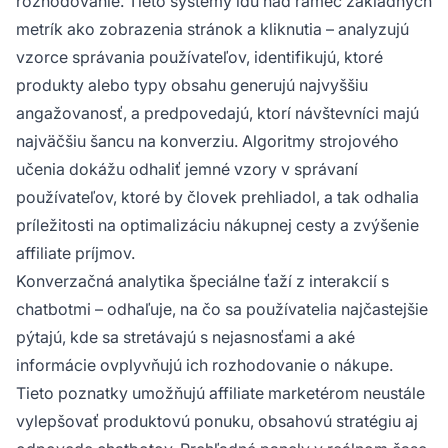
rozhodovanie. Tieto systémy idú nad rámec základných
metrík ako zobrazenia stránok a kliknutia – analyzujú
vzorce správania používateľov, identifikujú, ktoré
produkty alebo typy obsahu generujú najvyššiu
angažovanosť, a predpovedajú, ktorí návštevníci majú
najväčšiu šancu na konverziu. Algoritmy strojového
učenia dokážu odhaliť jemné vzory v správaní
používateľov, ktoré by človek prehliadol, a tak odhalia
príležitosti na optimalizáciu nákupnej cesty a zvýšenie
affiliate príjmov.
Konverzačná analytika špeciálne ťaží z interakcií s
chatbotmi – odhaľuje, na čo sa používatelia najčastejšie
pýtajú, kde sa stretávajú s nejasnosťami a aké
informácie ovplyvňujú ich rozhodovanie o nákupe.
Tieto poznatky umožňujú affiliate marketérom neustále
vylepšovať produktovú ponuku, obsahovú stratégiu aj