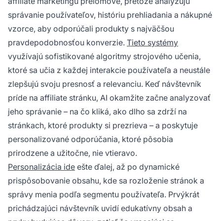
affiliate marketingu prelomové, pretože analyzujú
správanie používateľov, históriu prehliadania a nákupné
vzorce, aby odporúčali produkty s najväčšou
pravdepodobnosťou konverzie.
Tieto systémy
využívajú sofistikované algoritmy strojového učenia,
ktoré sa učia z každej interakcie používateľa a neustále
zlepšujú svoju presnosť a relevanciu. Keď návštevník
príde na affiliate stránku, AI okamžite začne analyzovať
jeho správanie – na čo kliká, ako dlho sa zdrží na
stránkach, ktoré produkty si prezrieva – a poskytuje
personalizované odporúčania, ktoré pôsobia
prirodzene a užitočne, nie vtieravo.
Personalizácia ide
ešte ďalej, až po dynamické
prispôsobovanie obsahu, kde sa rozloženie stránok a
správy menia podľa segmentu používateľa. Prvýkrát
prichádzajúci návštevník uvidí edukatívny obsah a