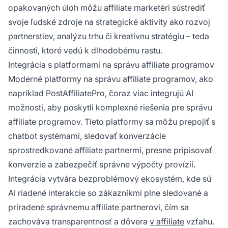
opakovaných úloh môžu affiliate marketéri sústrediť
svoje ľudské zdroje na strategické aktivity ako rozvoj
partnerstiev, analýzu trhu či kreatívnu stratégiu – teda
činnosti, ktoré vedú k dlhodobému rastu.
Integrácia s platformami na správu affiliate programov
Moderné platformy na správu affiliate programov, ako
napríklad PostAffiliatePro, čoraz viac integrujú AI
možnosti, aby poskytli komplexné riešenia pre správu
affiliate programov. Tieto platformy sa môžu prepojiť s
chatbot systémami, sledovať konverzácie
sprostredkované affiliate partnermi, presne pripisovať
konverzie a zabezpečiť správne výpočty provízií.
Integrácia vytvára bezproblémový ekosystém, kde sú
AI riadené interakcie so zákazníkmi plne sledované a
priradené správnemu affiliate partnerovi, čím sa
zachováva transparentnosť a dôvera
v affiliate
vzťahu.