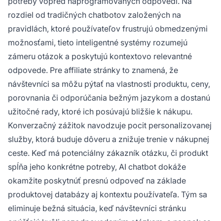
potreby vopred naprogramovaných odpovedí. Na
rozdiel od tradičných chatbotov založených na
pravidlách, ktoré používateľov frustrujú obmedzenými
možnosťami, tieto inteligentné systémy rozumejú
zámeru otázok a poskytujú kontextovo relevantné
odpovede. Pre affiliate stránky to znamená, že
návštevníci sa môžu pýtať na vlastnosti produktu, ceny,
porovnania či odporúčania bežným jazykom a dostanú
užitočné rady, ktoré ich posúvajú bližšie k nákupu.
Konverzačný zážitok navodzuje pocit personalizovanej
služby, ktorá buduje dôveru a znižuje trenie v nákupnej
ceste. Keď má potenciálny zákazník otázku, či produkt
spĺňa jeho konkrétne potreby, AI chatbot dokáže
okamžite poskytnúť presnú odpoveď na základe
produktovej databázy aj kontextu používateľa. Tým sa
eliminuje bežná situácia, keď návštevníci stránku