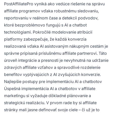
PostAffiliatePro vyniká ako vedúce riešenie na správu
affiliate programov vďaka robustnému sledovaniu,
reportovaniu v reálnom čase a detekcii podvodov,
ktoré bezproblémovo fungujú s AI a chatbot
technológiami. Pokročilé modelovanie atribúcií
platformy zabezpečuje, že každá konverzia
realizovaná vďaka AI asistovaným nákupným cestám je
správne pripísaná príslušnému affiliate partnerovi. Táto
úroveň integrácie a presnosti je nevyhnutná na udržanie
zdravých affiliate vzťahov a spravodlivé rozdelenie
benefitov vyplývajúcich z AI zvyšujúcich konverzie.
Najlepšie postupy pre implementáciu AI a chatbotov
Úspešná implementácia AI a chatbotov v affiliate
marketingu si vyžaduje dôkladné plánovanie a
strategickú realizáciu. V prvom rade by si affiliate
stránky mali jasne definovať svoje ciele – či už je to