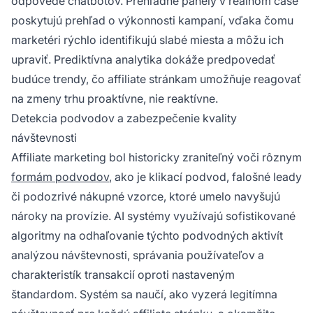
odpovede chatbotov. Prehľadné panely v reálnom čase
poskytujú prehľad o výkonnosti kampaní, vďaka čomu
marketéri rýchlo identifikujú slabé miesta a môžu ich
upraviť. Prediktívna analytika dokáže predpovedať
budúce trendy, čo affiliate stránkam umožňuje reagovať
na zmeny trhu proaktívne, nie reaktívne.
Detekcia podvodov a zabezpečenie kvality
návštevnosti
Affiliate marketing bol historicky zraniteľný voči rôznym
formám podvodov
, ako je klikací podvod, falošné leady
či podozrivé nákupné vzorce, ktoré umelo navyšujú
nároky na provízie. AI systémy využívajú sofistikované
algoritmy na odhaľovanie týchto podvodných aktivít
analýzou návštevnosti, správania používateľov a
charakteristík transakcií oproti nastaveným
štandardom. Systém sa naučí, ako vyzerá legitímna