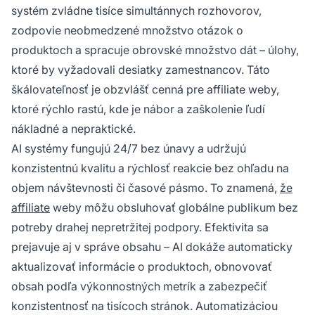
systém zvládne tisíce simultánnych rozhovorov,
zodpovie neobmedzené množstvo otázok o
produktoch a spracuje obrovské množstvo dát – úlohy,
ktoré by vyžadovali desiatky zamestnancov. Táto
škálovateľnosť je obzvlášť cenná pre affiliate weby,
ktoré rýchlo rastú, kde je nábor a zaškolenie ľudí
nákladné a nepraktické.
AI systémy fungujú 24/7 bez únavy a udržujú
konzistentnú kvalitu a rýchlosť reakcie bez ohľadu na
objem návštevnosti či časové pásmo. To znamená,
že
affiliate
weby môžu obsluhovať globálne publikum bez
potreby drahej nepretržitej podpory. Efektivita sa
prejavuje aj v správe obsahu – AI dokáže automaticky
aktualizovať informácie o produktoch, obnovovať
obsah podľa výkonnostných metrík a zabezpečiť
konzistentnosť na tisícoch stránok. Automatizáciou