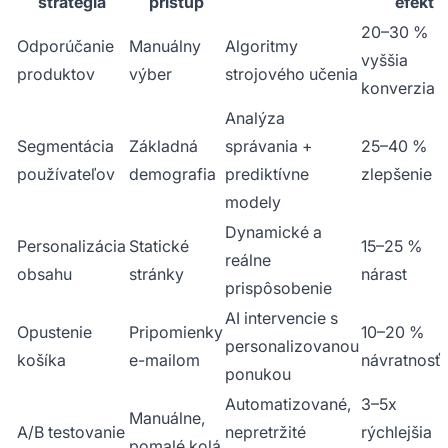
stratégia
prístup
efekt
20–30 %
Odporúčanie
Manuálny
Algoritmy
vyššia
produktov
výber
strojového učenia
konverzia
Analýza
Segmentácia
Základná
správania +
25–40 %
používateľov
demografia
prediktívne
zlepšenie
modely
Dynamické a
Personalizácia
Statické
15–25 %
reálne
obsahu
stránky
nárast
prispôsobenie
AI intervencie s
Opustenie
Pripomienky
10–20 %
personalizovanou
košíka
e-mailom
návratnosť
ponukou
Automatizované,
3–5x
Manuálne,
A/B testovanie
nepretržité
rýchlejšia
pomalé kolá