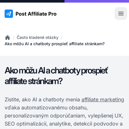
:site.title
Otv
/
/
Často kladené otázky
Home
Ako môžu AI a chatboty prospieť affiliate stránkam?
Ako môžu AI a chatboty prospieť
affiliate stránkam?
Zistite, ako AI a chatboty menia
affiliate marketing
vďaka automatizovanému obsahu,
personalizovaným odporúčaniam, vylepšenej UX,
SEO optimalizácii, analytike, detekcii podvodov a