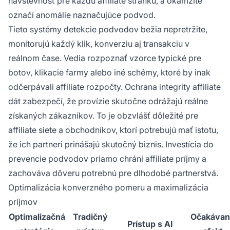
návštevnosť pre každú affiliate stránku, a okamžite
označí anomálie naznačujúce podvod.
Tieto systémy detekcie podvodov bežia nepretržite,
monitorujú každý klik, konverziu aj transakciu v
reálnom čase. Vedia rozpoznať vzorce typické pre
botov, klikacie farmy alebo iné schémy, ktoré by inak
odčerpávali affiliate rozpočty. Ochrana integrity affiliate
dát zabezpečí, že provízie skutočne odrážajú reálne
získaných zákazníkov. To je obzvlášť dôležité pre
affiliate siete a obchodníkov, ktorí potrebujú mať istotu,
že ich partneri prinášajú skutočný biznis. Investícia do
prevencie podvodov priamo chráni affiliate príjmy a
zachováva dôveru potrebnú pre dlhodobé partnerstvá.
Optimalizácia konverzného pomeru a maximalizácia
príjmov
Optimalizačná
Tradičný
Očakáva
Prístup s AI