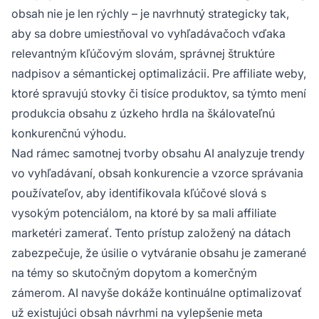
obsah nie je len rýchly – je navrhnutý strategicky tak,
aby sa dobre umiestňoval vo vyhľadávačoch vďaka
relevantným kľúčovým slovám, správnej štruktúre
nadpisov a sémantickej optimalizácii. Pre affiliate weby,
ktoré spravujú stovky či tisíce produktov, sa týmto mení
produkcia obsahu z úzkeho hrdla na škálovateľnú
konkurenčnú výhodu.
Nad rámec samotnej tvorby obsahu AI analyzuje trendy
vo vyhľadávaní, obsah konkurencie a vzorce správania
používateľov, aby identifikovala kľúčové slová s
vysokým potenciálom, na ktoré by sa mali affiliate
marketéri zamerať. Tento prístup založený na dátach
zabezpečuje, že úsilie o vytváranie obsahu je zamerané
na témy so skutočným dopytom a komerčným
zámerom. AI navyše dokáže kontinuálne optimalizovať
už existujúci obsah návrhmi na vylepšenie meta