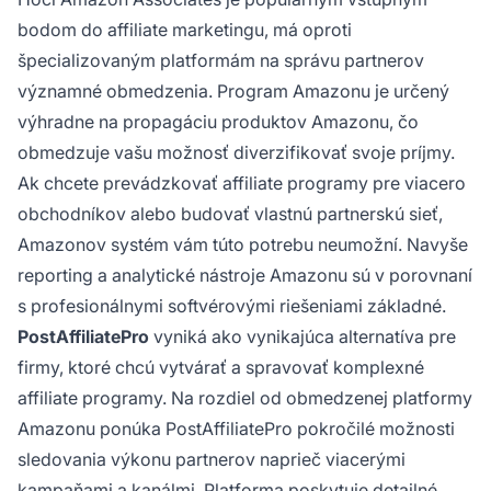
bodom do affiliate marketingu, má oproti
špecializovaným platformám na správu partnerov
významné obmedzenia. Program Amazonu je určený
výhradne na propagáciu produktov Amazonu, čo
obmedzuje vašu možnosť diverzifikovať svoje príjmy.
Ak chcete prevádzkovať affiliate programy pre viacero
obchodníkov alebo budovať vlastnú partnerskú sieť,
Amazonov systém vám túto potrebu neumožní. Navyše
reporting a analytické nástroje Amazonu sú v porovnaní
s profesionálnymi softvérovými riešeniami základné.
PostAffiliatePro
vyniká ako vynikajúca alternatíva pre
firmy, ktoré chcú vytvárať a spravovať komplexné
affiliate programy. Na rozdiel od obmedzenej platformy
Amazonu ponúka PostAffiliatePro pokročilé možnosti
sledovania výkonu partnerov naprieč viacerými
kampaňami a kanálmi. Platforma poskytuje detailné