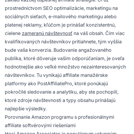
prostredníctvom SEO optimalizácie, marketingu na
sociálnych sieťach, e-mailového marketingu alebo
platenej reklamy, kľúčom je prinášať konzistentnú,
cielene
zameranú návštevnosť
na váš obsah. Čím viac
kvalifikovaných návštevníkov pritiahnete, tým vyššia
bude vaša konverzia. Budovanie angažovaného
publika, ktoré dôveruje vašim odporúčaniam, je oveľa
hodnotnejšie ako veľké množstvo nezainteresovaných
návštevníkov. Tu vynikajú affiliate manažérske
platformy ako PostAffiliatePro, ktoré ponúkajú
pokročilé sledovanie a analytiku, aby ste pochopili,
ktoré zdroje návštevnosti a typy obsahu prinášajú
najlepšie výsledky.
Porovnanie Amazon programu s profesionálnymi
affiliate softvérovými riešeniami
Hoci Amazon Associates je populárnym vstupným