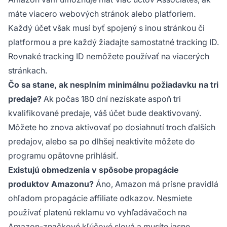
máte viacero webových stránok alebo platforiem.
Každý účet však musí byť spojený s inou stránkou či
platformou a pre každý žiadajte samostatné tracking ID.
Rovnaké tracking ID nemôžete používať na viacerých
stránkach.
Čo sa stane, ak nesplním minimálnu požiadavku na tri
predaje?
Ak počas 180 dní nezískate aspoň tri
kvalifikované predaje, váš účet bude deaktivovaný.
Môžete ho znova aktivovať po dosiahnutí troch ďalších
predajov, alebo sa po dlhšej neaktivite môžete do
programu opätovne prihlásiť.
Existujú obmedzenia v spôsobe propagácie
produktov Amazonu?
Áno, Amazon má prísne pravidlá
ohľadom propagácie affiliate odkazov. Nesmiete
používať platenú reklamu vo vyhľadávačoch na
Amazon-značkové kľúčové slová a musíte jasne