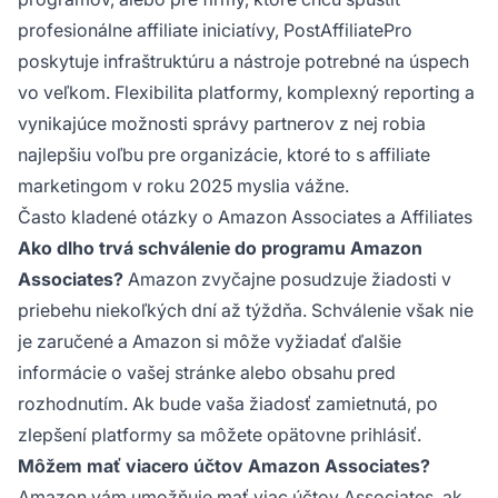
profesionálne affiliate iniciatívy, PostAffiliatePro
poskytuje infraštruktúru a nástroje potrebné na úspech
vo veľkom. Flexibilita platformy, komplexný reporting a
vynikajúce možnosti správy partnerov z nej robia
najlepšiu voľbu pre organizácie, ktoré to s affiliate
marketingom v roku 2025 myslia vážne.
Často kladené otázky o Amazon Associates a Affiliates
Ako dlho trvá schválenie do programu Amazon
Associates?
Amazon zvyčajne posudzuje žiadosti v
priebehu niekoľkých dní až týždňa. Schválenie však nie
je zaručené a Amazon si môže vyžiadať ďalšie
informácie o vašej stránke alebo obsahu pred
rozhodnutím. Ak bude vaša žiadosť zamietnutá, po
zlepšení platformy sa môžete opätovne prihlásiť.
Môžem mať viacero účtov Amazon Associates?
Amazon vám umožňuje mať viac účtov Associates, ak