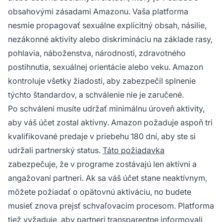
obsahovými zásadami Amazonu. Vaša platforma
nesmie propagovať sexuálne explicitný obsah, násilie,
nezákonné aktivity alebo diskrimináciu na základe rasy,
pohlavia, náboženstva, národnosti, zdravotného
postihnutia, sexuálnej orientácie alebo veku. Amazon
kontroluje všetky žiadosti, aby zabezpečil splnenie
týchto štandardov, a schválenie nie je zaručené.
Po schválení musíte udržať minimálnu úroveň aktivity,
aby váš účet zostal aktívny. Amazon požaduje aspoň tri
kvalifikované predaje v priebehu 180 dní, aby ste si
udržali partnerský status.
Táto požiadavka
zabezpečuje, že v programe zostávajú len aktívni a
angažovaní partneri. Ak sa váš účet stane neaktívnym,
môžete požiadať o opätovnú aktiváciu, no budete
musieť znova prejsť schvaľovacím procesom. Platforma
tiež vyžaduje, aby partneri transparentne informovali