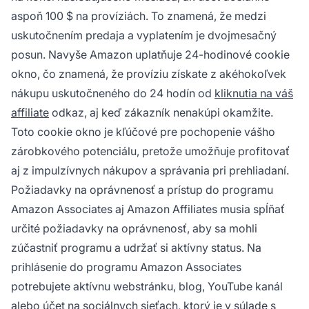
aspoň 100 $ na províziách. To znamená, že medzi
uskutočnením predaja a vyplatením je dvojmesačný
posun. Navyše Amazon uplatňuje 24-hodinové cookie
okno, čo znamená, že províziu získate z akéhokoľvek
nákupu uskutočneného do 24 hodín od
kliknutia na váš
affiliate
odkaz, aj keď zákazník nenakúpi okamžite.
Toto cookie okno je kľúčové pre pochopenie vášho
zárobkového potenciálu, pretože umožňuje profitovať
aj z impulzívnych nákupov a správania pri prehliadaní.
Požiadavky na oprávnenosť a prístup do programu
Amazon Associates aj Amazon Affiliates musia spĺňať
určité požiadavky na oprávnenosť, aby sa mohli
zúčastniť programu a udržať si aktívny status. Na
prihlásenie do programu Amazon Associates
potrebujete aktívnu webstránku, blog, YouTube kanál
alebo účet na sociálnych sieťach, ktorý je v súlade s