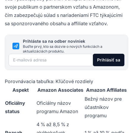
svoje publikum o partnerskom vzťahu s Amazonom,
čím zabezpečujú súlad s nariadeniami FTC týkajúcimi
sa sponzorovaného obsahu a affiliate vzťahov.
Prihláste sa na odber noviniek
Buďte prvý, kto sa dozvie o nových funkciách a
aktualizáciách produktu.
E-mailová adresa
Prihlásiť sa
Porovnávacia tabuľka: Kľúčové rozdiely
Aspekt
Amazon Associates
Amazon Affiliates
Bežný názov pre
Oficiálny
Oficiálny názov
účastníkov
status
programu Amazon
programu
4 % až 8,5 % z
Rozsah
akéhokoľvek
1 % až 10 % podľa