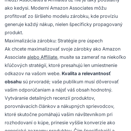
ako kedysi. Moderní Amazon Associates môžu
profitovať zo širšieho modelu zárobku, kde províziu
generuje každý nákup, nielen špecificky propagovaný
produkt.
Maximalizácia zárobku: Stratégie pre úspech
Ak chcete maximalizovať svoje zárobky ako Amazon
Associate
alebo Affiliate
, musíte sa zamerať na niekoľko
kľúčových stratégií, ktoré presahujú len umiestnenie
odkazov na vašom webe.
Kvalita a relevantnosť
obsahu
sú prvoradé; vaše publikum musí dôverovať
vašim odporúčaniam a nájsť váš obsah hodnotný.
Vytváranie detailných recenzií produktov,
porovnávacích článkov a nákupných sprievodcov,
ktoré skutočne pomáhajú vašim návštevníkom pri
rozhodovaní o kúpe, prinesie vyššie konverzie ako
generické zoznamy produktov. Čím špecifickejší a