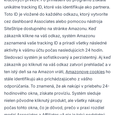
unikátne tracking ID, ktoré vás identifikuje ako partnera.
Toto ID je vložené do každého odkazu, ktorý vytvoríte
cez dashboard Associates alebo pomocou nástroja
SiteStripe dostupného na stránke Amazonu. Keď
zákazník klikne na váš odkaz, systém Amazonu
zaznamená vaše tracking ID a priradí všetky následné
aktivity k vášmu účtu počas nasledujúcich 24 hodín.
Sledovací systém je sofistikovaný a perzistentný. Aj keď
zákazník po kliknutí na váš odkaz zatvorí prehliadač a v
ten istý deň sa na Amazon vráti,
Amazonove cookies
ho
stále identifikujú ako prichádzajúceho z vášho
odporúčania. To znamená, že ak nakúpi v priebehu 24-
hodinového okna, získate províziu. Systém sleduje
nielen pôvodne kliknutý produkt, ale všetky nákupy
počas tohto okna, čo je dôvod, prečo v praxi rozdiel
medzi Associates a Affiliates už nie je taký podstatný