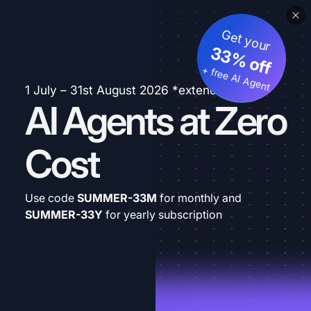
Get your
33% off
+ free AI Agent
1 July – 31st August 2026 *extended
AI Agents at Zero
Cost
Use code
SUMMER-33M
for monthly and
SUMMER-33Y
for yearly subscription