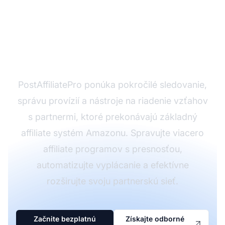
Zjednodušte správu
vášho affiliate
programu
PostAffiliatePro ponúka pokročilé sledovanie,
správu provízií a nástroje na riadenie vzťahov
s partnermi, ktoré prekonávajú základný
affiliate systém Amazonu. Spravujte viacero
affiliate programov s presnosťou,
automatizujte vyplácanie a efektívne
rozširujte svoju partnerskú sieť.
Začnite bezplatnú
Získajte odborné