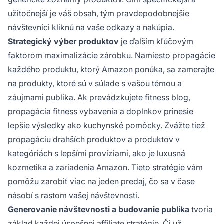
užitočnejší je váš obsah, tým pravdepodobnejšie
návštevníci kliknú na vaše odkazy a nakúpia.
Strategický výber produktov
je ďalším kľúčovým
faktorom maximalizácie zárobku. Namiesto propagácie
každého produktu, ktorý Amazon ponúka, sa zamerajte
na produkty
, ktoré sú v súlade s vašou témou a
záujmami publika. Ak prevádzkujete fitness blog,
propagácia fitness vybavenia a doplnkov prinesie
lepšie výsledky ako kuchynské pomôcky. Zvážte tiež
propagáciu drahších produktov a produktov v
kategóriách s lepšími províziami, ako je luxusná
kozmetika a zariadenia Amazon. Tieto stratégie vám
pomôžu zarobiť viac na jeden predaj, čo sa v čase
násobí s rastom vašej návštevnosti.
Generovanie návštevnosti a budovanie publika
tvoria
základ každej úspešnej affiliate stratégie. Či už