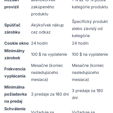
provízií
zakúpeného
kategórie produktu
produktu
Špecifický produkt
Spúšťač
Akýkoľvek nákup
alebo závislý od
zárobku
cez odkaz
kategórie
Cookie okno
24 hodín
24 hodín
Minimálny
100 $ na vyplatenie
100 $ na vyplatenie
zárobok
Mesačne (koniec
Mesačne (koniec
Frekvencia
nasledujúceho
nasledujúceho
vyplácania
mesiaca)
mesiaca)
Minimálna
3 predaje za 180
požiadavka
3 predaje za 180 dní
dní
na predaj
Schválenie
Vyžaduje sa
Vyžaduje sa