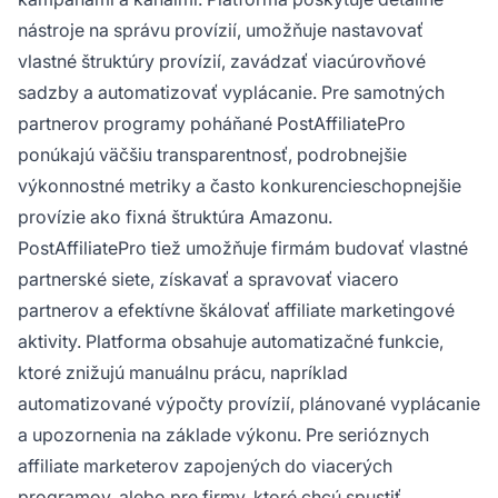
nástroje na správu provízií, umožňuje nastavovať
vlastné štruktúry provízií, zavádzať viacúrovňové
sadzby a automatizovať vyplácanie. Pre samotných
partnerov programy poháňané PostAffiliatePro
ponúkajú väčšiu transparentnosť, podrobnejšie
výkonnostné metriky a často konkurencieschopnejšie
provízie ako fixná štruktúra Amazonu.
PostAffiliatePro tiež umožňuje firmám budovať vlastné
partnerské siete, získavať a spravovať viacero
partnerov a efektívne škálovať affiliate marketingové
aktivity. Platforma obsahuje automatizačné funkcie,
ktoré znižujú manuálnu prácu, napríklad
automatizované výpočty provízií, plánované vyplácanie
a upozornenia na základe výkonu. Pre serióznych
affiliate marketerov zapojených do viacerých
programov, alebo pre firmy, ktoré chcú spustiť