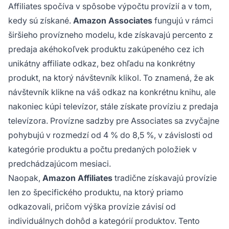
Affiliates spočíva v spôsobe výpočtu provízií a v tom,
kedy sú získané.
Amazon Associates
fungujú v rámci
širšieho provízneho modelu, kde získavajú percento z
predaja akéhokoľvek produktu zakúpeného cez ich
unikátny affiliate odkaz, bez ohľadu na konkrétny
produkt, na ktorý návštevník klikol. To znamená, že ak
návštevník klikne na váš odkaz na konkrétnu knihu, ale
nakoniec kúpi televízor, stále získate províziu z predaja
televízora. Provízne sadzby pre Associates sa zvyčajne
pohybujú v rozmedzí od 4 % do 8,5 %, v závislosti od
kategórie produktu a počtu predaných položiek v
predchádzajúcom mesiaci.
Naopak,
Amazon Affiliates
tradične získavajú provízie
len zo špecifického produktu, na ktorý priamo
odkazovali, pričom výška provízie závisí od
individuálnych dohôd a kategórií produktov. Tento