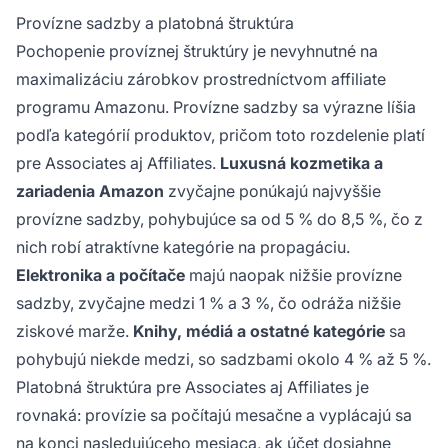
Provízne sadzby a platobná štruktúra
Pochopenie províznej štruktúry je nevyhnutné na
maximalizáciu zárobkov prostredníctvom affiliate
programu Amazonu. Provízne sadzby sa výrazne líšia
podľa kategórií produktov, pričom toto rozdelenie platí
pre Associates aj Affiliates.
Luxusná kozmetika a
zariadenia Amazon
zvyčajne ponúkajú najvyššie
provízne sadzby, pohybujúce sa od 5 % do 8,5 %, čo z
nich robí atraktívne kategórie na propagáciu.
Elektronika a počítače
majú naopak nižšie provízne
sadzby, zvyčajne medzi 1 % a 3 %, čo odráža nižšie
ziskové marže.
Knihy, médiá a ostatné kategórie
sa
pohybujú niekde medzi, so sadzbami okolo 4 % až 5 %.
Platobná štruktúra pre Associates aj Affiliates je
rovnaká: provízie sa počítajú mesačne a vyplácajú sa
na konci nasledujúceho mesiaca, ak účet dosiahne