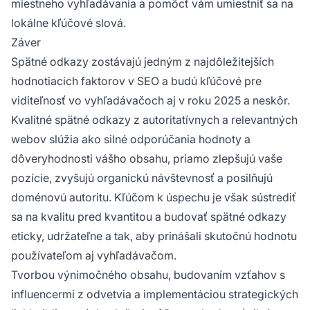
miestneho vyhľadávania a pomôcť vám umiestniť sa na
lokálne kľúčové slová.
Záver
Spätné odkazy zostávajú jedným z najdôležitejších
hodnotiacich faktorov v SEO a budú kľúčové pre
viditeľnosť vo vyhľadávačoch aj v roku 2025 a neskôr.
Kvalitné spätné odkazy z autoritatívnych a relevantných
webov slúžia ako silné odporúčania hodnoty a
dôveryhodnosti vášho obsahu, priamo zlepšujú vaše
pozície, zvyšujú organickú návštevnosť a posilňujú
doménovú autoritu. Kľúčom k úspechu je však sústrediť
sa na kvalitu pred kvantitou a budovať spätné odkazy
eticky, udržateľne a tak, aby prinášali skutočnú hodnotu
používateľom aj vyhľadávačom.
Tvorbou výnimočného obsahu, budovaním vzťahov s
influencermi z odvetvia a implementáciou strategických