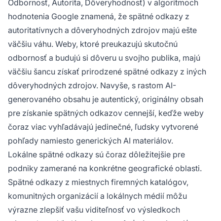
Odbornosť, Autorita, Dôveryhodnosť) v algoritmoch
hodnotenia Google znamená, že spätné odkazy z
autoritatívnych a dôveryhodných zdrojov majú ešte
väčšiu váhu. Weby, ktoré preukazujú skutočnú
odbornosť a budujú si dôveru u svojho publika, majú
väčšiu šancu získať prirodzené spätné odkazy z iných
dôveryhodných zdrojov. Navyše, s rastom AI-
generovaného obsahu je autentický, originálny obsah
pre získanie spätných odkazov cennejší, keďže weby
čoraz viac vyhľadávajú jedinečné, ľudsky vytvorené
pohľady namiesto generických AI materiálov.
Lokálne spätné odkazy sú čoraz dôležitejšie pre
podniky zamerané na konkrétne geografické oblasti.
Spätné odkazy z miestnych firemných katalógov,
komunitných organizácií a lokálnych médií môžu
výrazne zlepšiť vašu viditeľnosť vo výsledkoch