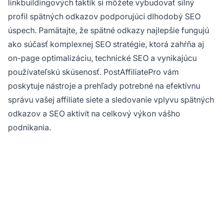
linkbuildingových taktík si môžete vybudovať silný
profil spätných odkazov podporujúci dlhodobý SEO
úspech. Pamätajte, že spätné odkazy najlepšie fungujú
ako súčasť komplexnej SEO stratégie, ktorá zahŕňa aj
on-page optimalizáciu, technické SEO a vynikajúcu
používateľskú skúsenosť. PostAffiliatePro vám
poskytuje nástroje a prehľady potrebné na efektívnu
správu vašej affiliate siete a sledovanie vplyvu spätných
odkazov a SEO aktivít na celkový výkon vášho
podnikania.