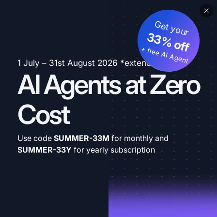
Get your
33% off
+ free AI Agent
1 July – 31st August 2026 *extended
AI Agents at Zero
Cost
Use code
SUMMER-33M
for monthly and
SUMMER-33Y
for yearly subscription