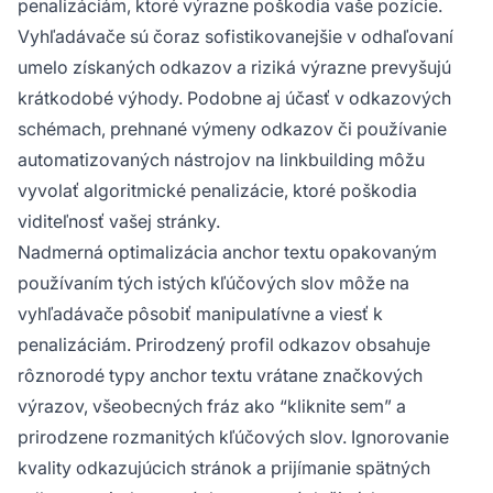
penalizáciám, ktoré výrazne poškodia vaše pozície.
Vyhľadávače sú čoraz sofistikovanejšie v odhaľovaní
umelo získaných odkazov a riziká výrazne prevyšujú
krátkodobé výhody. Podobne aj účasť v odkazových
schémach, prehnané výmeny odkazov či používanie
automatizovaných nástrojov na linkbuilding môžu
vyvolať algoritmické penalizácie, ktoré poškodia
viditeľnosť vašej stránky.
Nadmerná optimalizácia anchor textu opakovaným
používaním tých istých kľúčových slov môže na
vyhľadávače pôsobiť manipulatívne a viesť k
penalizáciám. Prirodzený profil odkazov obsahuje
rôznorodé typy anchor textu vrátane značkových
výrazov, všeobecných fráz ako “kliknite sem” a
prirodzene rozmanitých kľúčových slov. Ignorovanie
kvality odkazujúcich stránok a prijímanie spätných