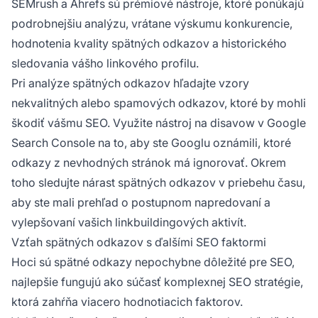
SEMrush a Ahrefs sú prémiové nástroje, ktoré ponúkajú
podrobnejšiu analýzu, vrátane výskumu konkurencie,
hodnotenia kvality spätných odkazov a historického
sledovania vášho linkového profilu.
Pri analýze spätných odkazov hľadajte vzory
nekvalitných alebo spamových odkazov, ktoré by mohli
škodiť vášmu SEO. Využite nástroj na disavow v Google
Search Console na to, aby ste Googlu oznámili, ktoré
odkazy z nevhodných stránok má ignorovať. Okrem
toho sledujte nárast spätných odkazov v priebehu času,
aby ste mali prehľad o postupnom napredovaní a
vylepšovaní vašich linkbuildingových aktivít.
Vzťah spätných odkazov s ďalšími SEO faktormi
Hoci sú spätné odkazy nepochybne dôležité pre SEO,
najlepšie fungujú ako súčasť komplexnej SEO stratégie,
ktorá zahŕňa viacero hodnotiacich faktorov.