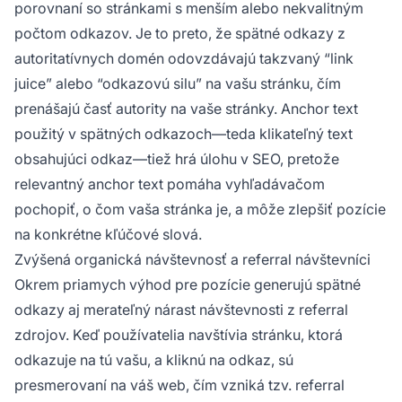
porovnaní so stránkami s menším alebo nekvalitným
počtom odkazov. Je to preto, že spätné odkazy z
autoritatívnych domén odovzdávajú takzvaný “link
juice” alebo “odkazovú silu” na vašu stránku, čím
prenášajú časť autority na vaše stránky. Anchor text
použitý v spätných odkazoch—teda klikateľný text
obsahujúci odkaz—tiež hrá úlohu v SEO, pretože
relevantný anchor text pomáha vyhľadávačom
pochopiť, o čom vaša stránka je, a môže zlepšiť pozície
na konkrétne kľúčové slová.
Zvýšená organická návštevnosť a referral návštevníci
Okrem priamych výhod pre pozície generujú spätné
odkazy aj merateľný nárast návštevnosti z referral
zdrojov. Keď používatelia navštívia stránku, ktorá
odkazuje na tú vašu, a kliknú na odkaz, sú
presmerovaní na váš web, čím vzniká tzv. referral