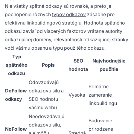
Nie všetky spätné odkazy sú rovnaké, a preto je
pochopenie rôznych
typov odkazov
zásadné pre
efektívnu linkbuildingovú stratégiu. Hodnota spätného
odkazu závisí od viacerých faktorov vrátane autority
odkazujúcej domény, relevantnosti odkazujúcej stránky
voči vášmu obsahu a typu použitého odkazu.
Typ
SEO
Najvhodnejšie
spätného
Popis
hodnota
použitie
odkazu
Odovzdávajú
Primárne
DoFollow
odkazovú silu a
Vysoká
zameranie
odkazy
SEO hodnotu
linkbuildingu
vášmu webu
Neodovzdávajú
Budovanie
odkazovú silu,
NoFollow
prirodzene
ale môžu
Stredná