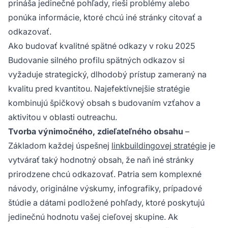
prináša jedinečné pohľady, rieši problémy alebo
ponúka informácie, ktoré chcú iné stránky citovať a
odkazovať.
Ako budovať kvalitné spätné odkazy v roku 2025
Budovanie silného profilu spätných odkazov si
vyžaduje strategický, dlhodobý prístup zameraný na
kvalitu pred kvantitou. Najefektívnejšie stratégie
kombinujú špičkový obsah s budovaním vzťahov a
aktivitou v oblasti outreachu.
Tvorba výnimočného, zdieľateľného obsahu
–
Základom každej úspešnej
linkbuildingovej stratégie
je
vytvárať taký hodnotný obsah, že naň iné stránky
prirodzene chcú odkazovať. Patria sem komplexné
návody, originálne výskumy, infografiky, prípadové
štúdie a dátami podložené pohľady, ktoré poskytujú
jedinečnú hodnotu vašej cieľovej skupine. Ak