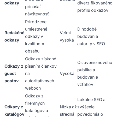
odkazy
diverzifikovaného
prinášať
profilu odkazov
návštevnosť
Prirodzene
umiestnené
Dlhodobé
Redakčné
Veľmi
odkazy v
budovanie
odkazy
vysoká
kvalitnom
autority v SEO
obsahu
Odkazy získané
Oslovenie nového
Odkazy z
písaním článkov
publika a
guest
na
Vysoká
budovanie
postov
autoritatívnych
vzťahov
weboch
Odkazy z
Lokálne SEO a
firemných
Odkazy z
Nízka až
zvýšenie
katalógov a
katalógov
stredná
povedomia o