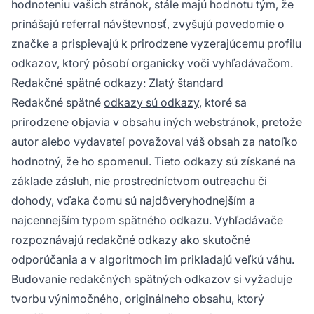
hodnoteniu vašich stránok, stále majú hodnotu tým, že
prinášajú referral návštevnosť, zvyšujú povedomie o
značke a prispievajú k prirodzene vyzerajúcemu profilu
odkazov, ktorý pôsobí organicky voči vyhľadávačom.
Redakčné spätné odkazy: Zlatý štandard
Redakčné spätné
odkazy sú odkazy
, ktoré sa
prirodzene objavia v obsahu iných webstránok, pretože
autor alebo vydavateľ považoval váš obsah za natoľko
hodnotný, že ho spomenul. Tieto odkazy sú získané na
základe zásluh, nie prostredníctvom outreachu či
dohody, vďaka čomu sú najdôveryhodnejším a
najcennejším typom spätného odkazu. Vyhľadávače
rozpoznávajú redakčné odkazy ako skutočné
odporúčania a v algoritmoch im prikladajú veľkú váhu.
Budovanie redakčných spätných odkazov si vyžaduje
tvorbu výnimočného, originálneho obsahu, ktorý