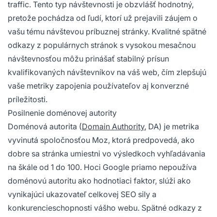
traffic. Tento typ návštevnosti je obzvlášť hodnotný,
pretože pochádza od ľudí, ktorí už prejavili záujem o
vašu tému návštevou príbuznej stránky. Kvalitné spätné
odkazy z populárnych stránok s vysokou mesačnou
návštevnosťou môžu prinášať stabilný prísun
kvalifikovaných návštevníkov na váš web, čím zlepšujú
vaše metriky zapojenia používateľov aj konverzné
príležitosti.
Posilnenie doménovej autority
Doménová autorita (
Domain Authority
, DA) je metrika
vyvinutá spoločnosťou Moz, ktorá predpovedá, ako
dobre sa stránka umiestni vo výsledkoch vyhľadávania
na škále od 1 do 100. Hoci Google priamo nepoužíva
doménovú autoritu ako hodnotiaci faktor, slúži ako
vynikajúci ukazovateľ celkovej SEO sily a
konkurencieschopnosti vášho webu. Spätné odkazy z