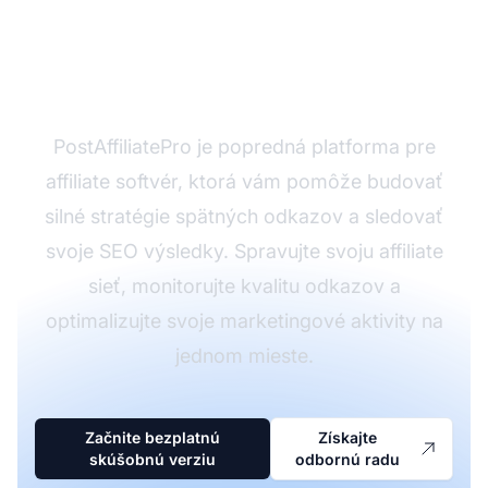
Pripravení posilniť svoje
SEO s PostAffiliatePro?
PostAffiliatePro je popredná platforma pre
affiliate softvér, ktorá vám pomôže budovať
silné stratégie spätných odkazov a sledovať
svoje SEO výsledky. Spravujte svoju affiliate
sieť, monitorujte kvalitu odkazov a
optimalizujte svoje marketingové aktivity na
jednom mieste.
Začnite bezplatnú
Získajte
skúšobnú verziu
odbornú radu