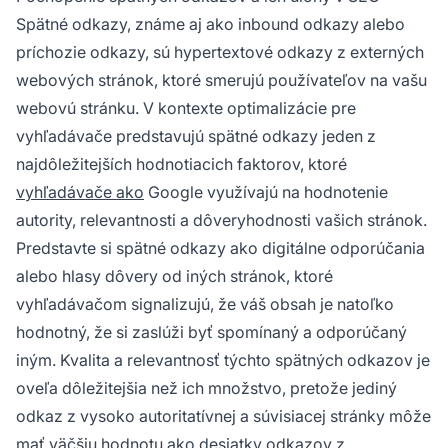
Spätné odkazy, známe aj ako inbound odkazy alebo
príchozie odkazy, sú hypertextové odkazy z externých
webových stránok, ktoré smerujú používateľov na vašu
webovú stránku. V kontexte optimalizácie pre
vyhľadávače predstavujú spätné odkazy jeden z
najdôležitejších hodnotiacich faktorov, ktoré
vyhľadávače ako
Google využívajú na hodnotenie
autority, relevantnosti a dôveryhodnosti vašich stránok.
Predstavte si spätné odkazy ako digitálne odporúčania
alebo hlasy dôvery od iných stránok, ktoré
vyhľadávačom signalizujú, že váš obsah je natoľko
hodnotný, že si zaslúži byť spomínaný a odporúčaný
iným. Kvalita a relevantnosť týchto spätných odkazov je
oveľa dôležitejšia než ich množstvo, pretože jediný
odkaz z vysoko autoritatívnej a súvisiacej stránky môže
mať väčšiu hodnotu ako desiatky odkazov z