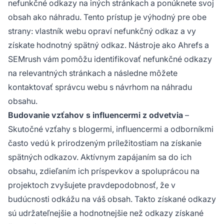
nefunkčné odkazy na iných stránkach a ponúknete svoj
obsah ako náhradu. Tento prístup je výhodný pre obe
strany: vlastník webu opraví nefunkčný odkaz a vy
získate hodnotný spätný odkaz. Nástroje ako Ahrefs a
SEMrush vám pomôžu identifikovať nefunkčné odkazy
na relevantných stránkach a následne môžete
kontaktovať správcu webu s návrhom na náhradu
obsahu.
Budovanie vzťahov s influencermi z odvetvia
–
Skutočné vzťahy s blogermi, influencermi a odborníkmi
často vedú k prirodzeným príležitostiam na získanie
spätných odkazov. Aktívnym zapájaním sa do ich
obsahu, zdieľaním ich príspevkov a spoluprácou na
projektoch zvyšujete pravdepodobnosť, že v
budúcnosti odkážu na váš obsah. Takto získané odkazy
sú udržateľnejšie a hodnotnejšie než odkazy získané