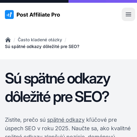
:site.title
Otv
/
/
Často kladené otázky
Home
Sú spätné odkazy dôležité pre SEO?
Sú spätné odkazy
dôležité pre SEO?
Zistite, prečo sú
spätné odkazy
kľúčové pre
úspech SEO v roku 2025. Naučte sa, ako kvalitné
spätné odkazy zlepšujú pozície, doménovú