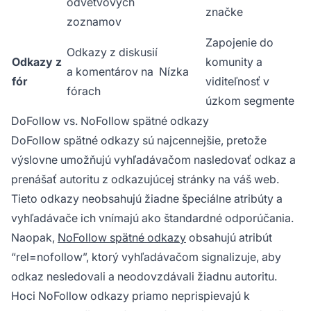
odvetvových
značke
zoznamov
Zapojenie do
Odkazy z diskusií
Odkazy z
komunity a
a komentárov na
Nízka
fór
viditeľnosť v
fórach
úzkom segmente
DoFollow vs. NoFollow spätné odkazy
DoFollow spätné odkazy sú najcennejšie, pretože
výslovne umožňujú vyhľadávačom nasledovať odkaz a
prenášať autoritu z odkazujúcej stránky na váš web.
Tieto odkazy neobsahujú žiadne špeciálne atribúty a
vyhľadávače ich vnímajú ako štandardné odporúčania.
Naopak,
NoFollow spätné odkazy
obsahujú atribút
“rel=nofollow”, ktorý vyhľadávačom signalizuje, aby
odkaz nesledovali a neodovzdávali žiadnu autoritu.
Hoci NoFollow odkazy priamo neprispievajú k