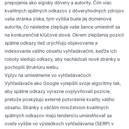
prepojenia ako signály dôvery a autority. Čím viac
kvalitných spätných odkazov z dôveryhodných zdrojov
vaša stránka získa, tým vyššia bude jej doménová
autorita, čo následne zlepšuje vaše šance umiestniť sa
na konkurenčné kľúčové slová. Okrem zlepšenia pozícií
spätné odkazy tiež urýchľujú objavovanie a
indexovanie vášho obsahu vyhľadávačmi, keďže ich
roboty sledujú odkazy, aby nachádzali nové stránky a
pochopili štruktúru webu.
Vplyv na umiestnenie vo vyhľadávačoch
Vyhľadávače ako Google vylepšili svoje algoritmy tak,
aby spätné odkazy výrazne ovplyvňovali pozície,
pretože poskytujú externé potvrdenie kvality vášho
obsahu. Stránky s väčším množstvom kvalitných
spätných odkazov majú tendenciu umiestňovať sa
oveľa vyššie vo výsledkoch vyhľadávania (SERP) v