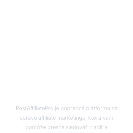
Ste pripravení
maximalizovať svoj
úspech v affiliate
marketingu?
PostAffiliatePro je popredná platforma na
správu affiliate marketingu, ktorá vám
pomôže presne sledovať, riadiť a