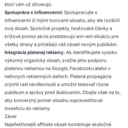
ktorí vám už dôverujú.
Spolupráca s influencermi
: Spolupracujte s
influencermi či inými tvorcami obsahu, aby ste rozšírili
svoj dosah. Spoločné projekty, hosťovské články a
krížové promo akcie predstavujú win-win situáciu pre
všetky strany a prinášajú váš obsah novým publikám.
Integrácia platenej reklamy
: Ak identifikujete vysoko
výkonný organický obsah, zvážte jeho podporu
platenou reklamou na Google, Facebooku alebo v
natívnych reklamných sieťach. Platená propagácia
zrýchli rast návštevnosti a umožní testovať rôzne
publikum a správy pred škálovaním. Dbajte však na to,
aby konverzný pomer obsahu ospravedlňoval
investíciu do reklamy.
Záver
Najefektívnejší affiliate obsah kombinuje skutočné