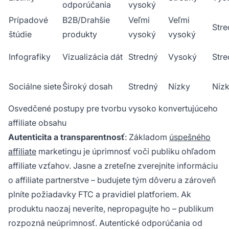
odporúčania
vysoký
Prípadové
B2B/Drahšie
Veľmi
Veľmi
Str
štúdie
produkty
vysoký
vysoký
Infografiky
Vizualizácia dát
Stredný
Vysoký
Str
Sociálne siete
Široký dosah
Stredný
Nízky
Níz
Osvedčené postupy pre tvorbu vysoko konvertujúceho
affiliate obsahu
Autenticita a transparentnosť
: Základom
úspešného
affiliate
marketingu je úprimnosť voči publiku ohľadom
affiliate vzťahov. Jasne a zreteľne zverejnite informáciu
o affiliate partnerstve – budujete tým dôveru a zároveň
plníte požiadavky FTC a pravidiel platforiem. Ak
produktu naozaj neveríte, nepropagujte ho – publikum
rozpozná neúprimnosť. Autentické odporúčania od