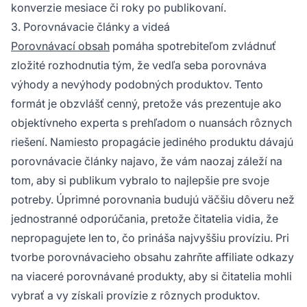
konverzie mesiace či roky po publikovaní.
3. Porovnávacie články a videá
Porovnávací obsah
pomáha spotrebiteľom zvládnuť
zložité rozhodnutia tým, že vedľa seba porovnáva
výhody a nevýhody podobných produktov. Tento
formát je obzvlášť cenný, pretože vás prezentuje ako
objektívneho experta s prehľadom o nuansách rôznych
riešení. Namiesto propagácie jediného produktu dávajú
porovnávacie články najavo, že vám naozaj záleží na
tom, aby si publikum vybralo to najlepšie pre svoje
potreby. Úprimné porovnania budujú väčšiu dôveru než
jednostranné odporúčania, pretože čitatelia vidia, že
nepropagujete len to, čo prináša najvyššiu províziu. Pri
tvorbe porovnávacieho obsahu zahrňte affiliate odkazy
na viaceré porovnávané produkty, aby si čitatelia mohli
vybrať a vy získali provízie z rôznych produktov.