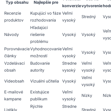
Typ obsahu
Najlepšie pre
konverzie
vytvorenie
hod
Recenzie
Kupujúci vo fáze
Veľmi
Stredný
Vys
produktov
rozhodovania
vysoký
Hľadajúci
Veľ
Návody
riešenie
Vysoký
Vysoký
vys
problému
Porovnávacie
Vyhodnocovanie
Veľmi
Vysoký
Vys
články
možností
vysoký
Vzdelávací
Budovanie
Stredne
Veľmi
Veľ
obsah
autority
vysoký
vysoký
vys
Veľmi
Videobsah
Vizuálni učitelia
Vysoký
Vys
vysoký
E-mailové
Existujúce
Veľmi
Nízky
Níz
kampane
publikum
vysoký
Rýchle
Stredne
Listikly
Stredný
Vys