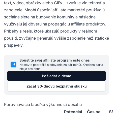
text, video, obrázky alebo GIFy – zvyšuje viditeľnosť a
zapojenie. Mnohí úspešní affiliate marketéri používajú
sociálne siete na budovanie komunity a následne
využívajú jej dôveru na propagáciu affiliate produktov.
Príbehy a reels, ktoré ukazujú produkty v reálnom
použití, zvyčajne generujú vyššie zapojenie než statické
príspevky.
Spustite svoj affiliate program ešte dnes
Nastavte pokročilé sledovanie za pár minút. Kreditná karta
nie je potrebná.
Požiadať o demo
Začať 30-dňovú bezplatnú skúšku
Porovnávacia tabuľka výkonnosti obsahu
Potenciál
Čas na
S