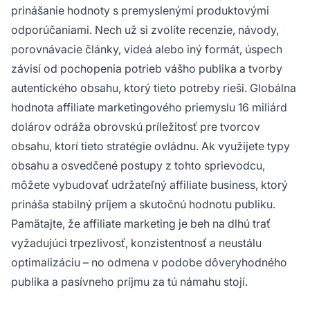
prinášanie hodnoty s premyslenými produktovými
odporúčaniami. Nech už si zvolíte recenzie, návody,
porovnávacie články, videá alebo iný formát, úspech
závisí od pochopenia potrieb vášho publika a tvorby
autentického obsahu, ktorý tieto potreby rieši. Globálna
hodnota affiliate marketingového priemyslu 16 miliárd
dolárov odráža obrovskú príležitosť pre tvorcov
obsahu, ktorí tieto stratégie ovládnu. Ak využijete typy
obsahu a osvedčené postupy z tohto sprievodcu,
môžete vybudovať udržateľný affiliate business, ktorý
prináša stabilný príjem a skutočnú hodnotu publiku.
Pamätajte, že affiliate marketing je beh na dlhú trať
vyžadujúci trpezlivosť, konzistentnosť a neustálu
optimalizáciu – no odmena v podobe dôveryhodného
publika a pasívneho príjmu za tú námahu stojí.