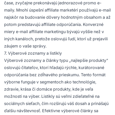
čase, zvyčajne prekonávajú jednorazové promo e-
maily. Mnohí úspešní affiliate marketéri používajú e-mail
najskôr na budovanie dôvery hodnotným obsahom a až
potom predstavujú affiliate odporúčania. Konverzné
miery e-mail affiliate marketingu bývajú vyššie než v
iných kanáloch, pretože oslovujú ľudí, ktorí už prejavili
záujem o vaše správy.
7. Výberové zoznamy a listikly
Výberové zoznamy a články typu „najlepšie produkty“
oslovujú čitateľov, ktorí hľadajú rýchle, kurátorované
odporúčania bez zdĺhavého prieskumu. Tento formát
výborne funguje v segmentoch ako technológie,
zdravie, krása či domáce produkty, kde je veľa
možností na výber. Listikly sú veľmi zdieľateľné na
sociálnych sieťach, čím rozširujú váš dosah a prinášajú
ďalšiu návštevnosť. Efektívne výberové články sa