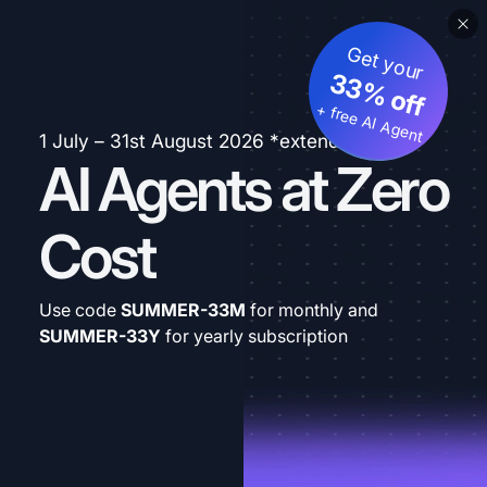
Get your
33% off
+ free AI Agent
1 July – 31st August 2026 *extended
AI Agents at Zero
Cost
Use code
SUMMER-33M
for monthly and
SUMMER-33Y
for yearly subscription