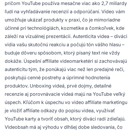
pričom YouTube používa mesačne viac ako 2,7 miliardy
ľudí na vyhľadávanie recenzií a odporúčaní. Video vám
umožňuje ukázať produkty v praxi, čo je mimoriadne
účinné pri technológiách, kozmetike a čomkoľvek, kde
záleží na vizuálnej prezentácii. Autenticita videa – diváci
vidia vašu skutočnú reakciu a počujú tón vášho hlasu –
buduje dôveru spôsobom, ktorý písaný text nie vždy
dokáže. Úspešní affiliate videomarketéri si zachovávajú
autenticitu tým, že ponúkajú viac než len predajné reči,
poskytujú cenné postrehy a úprimné hodnotenia
produktov. Unboxing videá, prvé dojmy, detailné
recenzie aj porovnávacie videá majú na YouTube veľký
úspech. Kľúčom k úspechu vo video affiliate marketingu
je vložiť affiliate odkazy do popisu videa, využívať
YouTube karty a tvoriť obsah, ktorý diváci radi zdieľajú.
Videobsah má aj výhodu v dlhšej dobe sledovania, čo