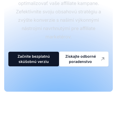
optimalizovať vaše affiliate kampane.
Zefektívnite svoju obsahovú stratégiu a
zvýšte konverzie s našimi výkonnými
nástrojmi navrhnutými pre affiliate
marketérov.
Začnite bezplatnú
Získajte odborné
skúšobnú verziu
poradenstvo