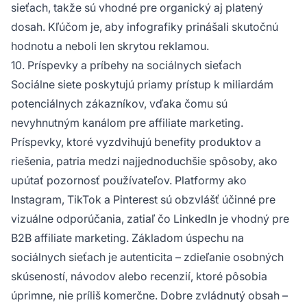
sieťach, takže sú vhodné pre organický aj platený
dosah. Kľúčom je, aby infografiky prinášali skutočnú
hodnotu a neboli len skrytou reklamou.
10. Príspevky a príbehy na sociálnych sieťach
Sociálne siete poskytujú priamy prístup k miliardám
potenciálnych zákazníkov, vďaka čomu sú
nevyhnutným kanálom pre affiliate marketing.
Príspevky, ktoré vyzdvihujú benefity produktov a
riešenia, patria medzi najjednoduchšie spôsoby, ako
upútať pozornosť používateľov. Platformy ako
Instagram, TikTok a Pinterest sú obzvlášť účinné pre
vizuálne odporúčania, zatiaľ čo LinkedIn je vhodný pre
B2B affiliate marketing. Základom úspechu na
sociálnych sieťach je autenticita – zdieľanie osobných
skúseností, návodov alebo recenzií, ktoré pôsobia
úprimne, nie príliš komerčne. Dobre zvládnutý obsah –