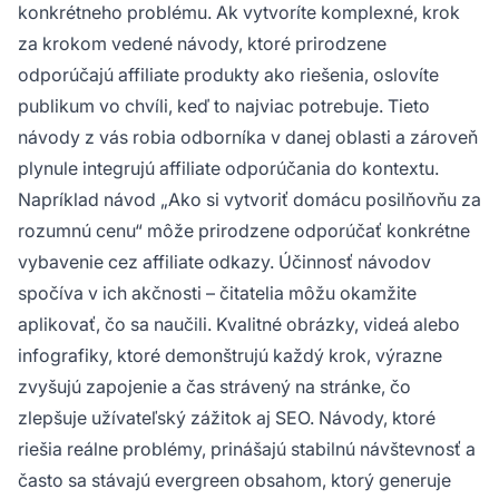
konkrétneho problému. Ak vytvoríte komplexné, krok
za krokom vedené návody, ktoré prirodzene
odporúčajú affiliate produkty ako riešenia, oslovíte
publikum vo chvíli, keď to najviac potrebuje. Tieto
návody z vás robia odborníka v danej oblasti a zároveň
plynule integrujú affiliate odporúčania do kontextu.
Napríklad návod „Ako si vytvoriť domácu posilňovňu za
rozumnú cenu“ môže prirodzene odporúčať konkrétne
vybavenie cez affiliate odkazy. Účinnosť návodov
spočíva v ich akčnosti – čitatelia môžu okamžite
aplikovať, čo sa naučili. Kvalitné obrázky, videá alebo
infografiky, ktoré demonštrujú každý krok, výrazne
zvyšujú zapojenie a čas strávený na stránke, čo
zlepšuje užívateľský zážitok aj SEO. Návody, ktoré
riešia reálne problémy, prinášajú stabilnú návštevnosť a
často sa stávajú evergreen obsahom, ktorý generuje