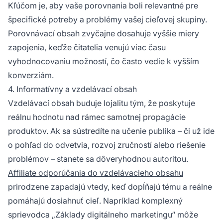
Kľúčom je, aby vaše porovnania boli relevantné pre
špecifické potreby a problémy vašej cieľovej skupiny.
Porovnávací obsah zvyčajne dosahuje vyššie miery
zapojenia, keďže čitatelia venujú viac času
vyhodnocovaniu možností, čo často vedie k vyšším
konverziám.
4. Informatívny a vzdelávací obsah
Vzdelávací obsah buduje lojalitu tým, že poskytuje
reálnu hodnotu nad rámec samotnej propagácie
produktov. Ak sa sústredíte na učenie publika – či už ide
o pohľad do odvetvia, rozvoj zručností alebo riešenie
problémov – stanete sa dôveryhodnou autoritou.
Affiliate odporúčania do vzdelávacieho obsahu
prirodzene zapadajú vtedy, keď dopĺňajú tému a reálne
pomáhajú dosiahnuť cieľ. Napríklad komplexný
sprievodca „Základy digitálneho marketingu“ môže