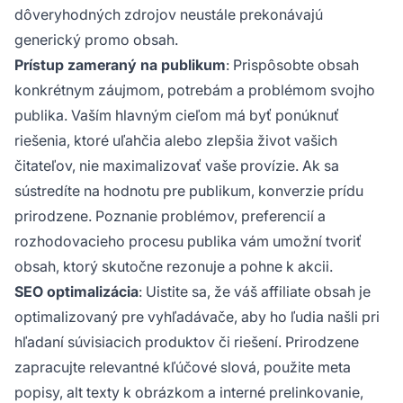
dôveryhodných zdrojov neustále prekonávajú
generický promo obsah.
Prístup zameraný na publikum
: Prispôsobte obsah
konkrétnym záujmom, potrebám a problémom svojho
publika. Vaším hlavným cieľom má byť ponúknuť
riešenia, ktoré uľahčia alebo zlepšia život vašich
čitateľov, nie maximalizovať vaše provízie. Ak sa
sústredíte na hodnotu pre publikum, konverzie prídu
prirodzene. Poznanie problémov, preferencií a
rozhodovacieho procesu publika vám umožní tvoriť
obsah, ktorý skutočne rezonuje a pohne k akcii.
SEO optimalizácia
: Uistite sa, že váš affiliate obsah je
optimalizovaný pre vyhľadávače, aby ho ľudia našli pri
hľadaní súvisiacich produktov či riešení. Prirodzene
zapracujte relevantné kľúčové slová, použite meta
popisy, alt texty k obrázkom a interné prelinkovanie,