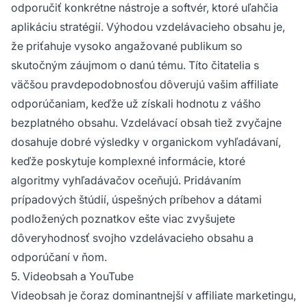
odporučiť konkrétne nástroje a softvér, ktoré uľahčia
aplikáciu stratégií. Výhodou vzdelávacieho obsahu je,
že priťahuje vysoko angažované publikum so
skutočným záujmom o danú tému. Títo čitatelia s
väčšou pravdepodobnosťou dôverujú vašim affiliate
odporúčaniam, keďže už získali hodnotu z vášho
bezplatného obsahu. Vzdelávací obsah tiež zvyčajne
dosahuje dobré výsledky v organickom vyhľadávaní,
keďže poskytuje komplexné informácie, ktoré
algoritmy vyhľadávačov oceňujú. Pridávaním
prípadových štúdií, úspešných príbehov a dátami
podložených poznatkov ešte viac zvyšujete
dôveryhodnosť svojho vzdelávacieho obsahu a
odporúčaní v ňom.
5. Videobsah a YouTube
Videobsah je čoraz dominantnejší v affiliate marketingu,