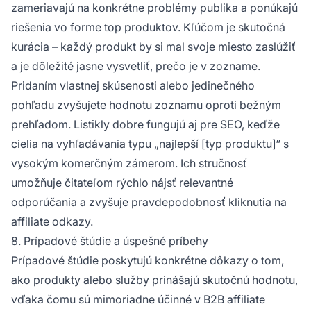
zameriavajú na konkrétne problémy publika a ponúkajú
riešenia vo forme top produktov. Kľúčom je skutočná
kurácia – každý produkt by si mal svoje miesto zaslúžiť
a je dôležité jasne vysvetliť, prečo je v zozname.
Pridaním vlastnej skúsenosti alebo jedinečného
pohľadu zvyšujete hodnotu zoznamu oproti bežným
prehľadom. Listikly dobre fungujú aj pre SEO, keďže
cielia na vyhľadávania typu „najlepší [typ produktu]“ s
vysokým komerčným zámerom. Ich stručnosť
umožňuje čitateľom rýchlo nájsť relevantné
odporúčania a zvyšuje pravdepodobnosť kliknutia na
affiliate odkazy.
8. Prípadové štúdie a úspešné príbehy
Prípadové štúdie poskytujú konkrétne dôkazy o tom,
ako produkty alebo služby prinášajú skutočnú hodnotu,
vďaka čomu sú mimoriadne účinné v B2B affiliate