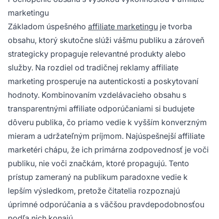
a zvyšujete konverzie.
marketingu
Základom úspešného
affiliate marketingu
je tvorba
obsahu, ktorý skutočne slúži vášmu publiku a zároveň
strategicky propaguje relevantné produkty alebo
služby. Na rozdiel od tradičnej reklamy affiliate
marketing prosperuje na autentickosti a poskytovaní
hodnoty. Kombinovaním vzdelávacieho obsahu s
transparentnými affiliate odporúčaniami si budujete
dôveru publika, čo priamo vedie k vyšším konverzným
mieram a udržateľným príjmom. Najúspešnejší affiliate
marketéri chápu, že ich primárna zodpovednosť je voči
publiku, nie voči značkám, ktoré propagujú. Tento
prístup zameraný na publikum paradoxne vedie k
lepším výsledkom, pretože čitatelia rozpoznajú
úprimné odporúčania a s väčšou pravdepodobnosťou
podľa nich konajú.