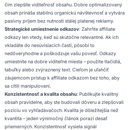
čím zlepšíte viditeľnosť obsahu. Dobre optimalizovaný
obsah prináša stabilnú organickú návštevnosť a vytvára
pasívny príjem bez nutnosti stálej platenej reklamy.
Strategické umiestnenie odkazov
: Zahrňte affiliate
odkazy len vtedy, keď sú skutočne relevantné. Ak ich
vkladáte do nesúvisiacich častí, pôsobí to
nedôveryhodne a poškodzuje vašu povesť. Odkazy
umiestnite na dobre viditeľné miesta – použite tlačidlá,
tabuľky alebo zvýraznený text. Cieľom je uľahčiť
záujemcom prístup k affiliate odkazom bez toho, aby
sa cítili manipulovaní.
Konzistentnosť a kvalita obsahu
: Publikujte kvalitný
obsah pravidelne, aby ste budovali dôveru a zlepšovali
pozíciu vo vyhľadávačoch. Kvalita je dôležitejšia než
kvantita – jeden výnimočný článok porazí desať
priemerných. Konzistentnosť vysiela signál