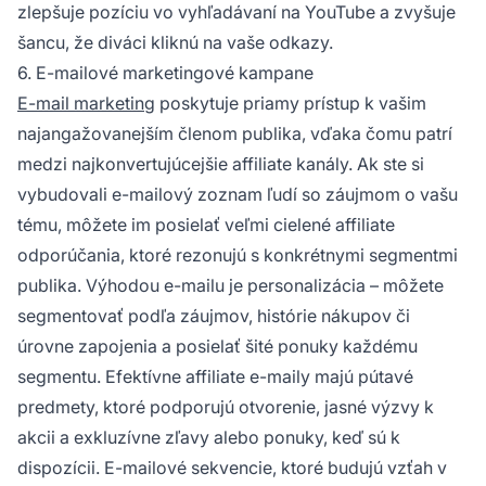
zlepšuje pozíciu vo vyhľadávaní na YouTube a zvyšuje
šancu, že diváci kliknú na vaše odkazy.
6. E-mailové marketingové kampane
E-mail marketing
poskytuje priamy prístup k vašim
najangažovanejším členom publika, vďaka čomu patrí
medzi najkonvertujúcejšie affiliate kanály. Ak ste si
vybudovali e-mailový zoznam ľudí so záujmom o vašu
tému, môžete im posielať veľmi cielené affiliate
odporúčania, ktoré rezonujú s konkrétnymi segmentmi
publika. Výhodou e-mailu je personalizácia – môžete
segmentovať podľa záujmov, histórie nákupov či
úrovne zapojenia a posielať šité ponuky každému
segmentu. Efektívne affiliate e-maily majú pútavé
predmety, ktoré podporujú otvorenie, jasné výzvy k
akcii a exkluzívne zľavy alebo ponuky, keď sú k
dispozícii. E-mailové sekvencie, ktoré budujú vzťah v