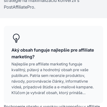
stratégie na maximalizáciu konverzií s
PostAffiliatePro.
Aký obsah funguje najlepšie pre affiliate
marketing?
Najlepšie pre affiliate marketing funguje
kvalitný, pútavý a hodnotný obsah pre vaše
publikum. Patria sem recenzie produktov,
návody, porovnávacie články, informatívne
videá, prípadové štúdie a e-mailové kampane.
Kľúčom je vytvárať obsah, ktorý prináša
skutočnú hodnotu a zároveň prirodzene
integruje affiliate odkazy, čím budujete dôveru
Pochopenie obsahu s vysokou výkonnosťou v affiliate