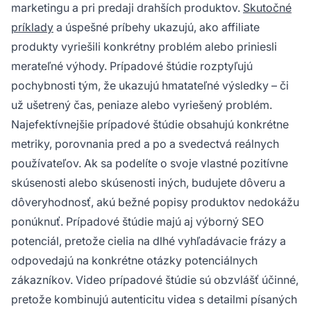
marketingu a pri predaji drahších produktov.
Skutočné
príklady
a úspešné príbehy ukazujú, ako affiliate
produkty vyriešili konkrétny problém alebo priniesli
merateľné výhody. Prípadové štúdie rozptyľujú
pochybnosti tým, že ukazujú hmatateľné výsledky – či
už ušetrený čas, peniaze alebo vyriešený problém.
Najefektívnejšie prípadové štúdie obsahujú konkrétne
metriky, porovnania pred a po a svedectvá reálnych
používateľov. Ak sa podelíte o svoje vlastné pozitívne
skúsenosti alebo skúsenosti iných, budujete dôveru a
dôveryhodnosť, akú bežné popisy produktov nedokážu
ponúknuť. Prípadové štúdie majú aj výborný SEO
potenciál, pretože cielia na dlhé vyhľadávacie frázy a
odpovedajú na konkrétne otázky potenciálnych
zákazníkov. Video prípadové štúdie sú obzvlášť účinné,
pretože kombinujú autenticitu videa s detailmi písaných