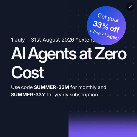
Get your
33% off
+ free AI Agent
1 July – 31st August 2026 *extended
AI Agents at Zero
Cost
Use code
SUMMER-33M
for monthly and
SUMMER-33Y
for yearly subscription