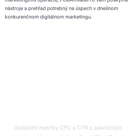
nástroje a prehľad potrebný na úspech v dnešnom
konkurenčnom digitálnom marketingu.
Optimalizujte svoje
affiliate kampane s
PostAffiliatePro
Ovládnite metriky CPC a CTR s pokročilým