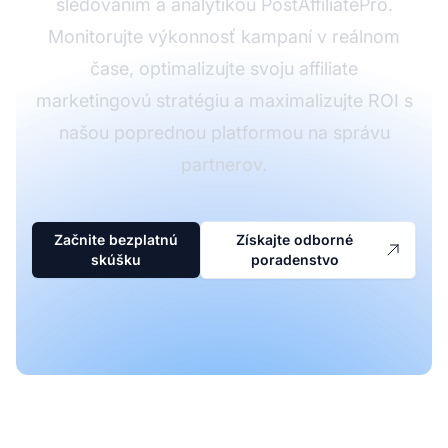
sledovaním a analytikou PostAffiliatePro.
Monitorujte výkonnosť kampaní v reálnom
čase, optimalizujte svoju affiliate
marketingovú stratégiu a maximalizujte ROI s
našou poprednou platformou na správu
partnerov.
Začnite bezplatnú
Získajte odborné
skúšku
poradenstvo