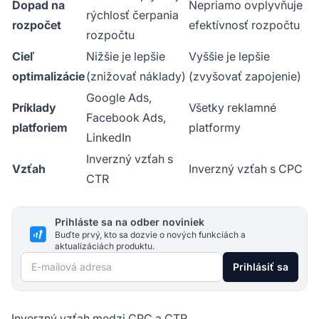
Dopad na
Nepriamo ovplyvňuje
rýchlosť čerpania
rozpočet
efektívnosť rozpočtu
rozpočtu
Cieľ
Nižšie je lepšie
Vyššie je lepšie
optimalizácie
(znižovať náklady)
(zvyšovať zapojenie)
Google Ads,
Príklady
Všetky reklamné
Facebook Ads,
platforiem
platformy
LinkedIn
Inverzný vzťah s
Vzťah
Inverzný vzťah s CPC
CTR
Prihláste sa na odber noviniek
Buďte prvý, kto sa dozvie o nových funkciách a
aktualizáciách produktu.
E-mailová adresa
Prihlásiť sa
Inverzný vzťah medzi CPC a CTR