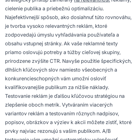
cielenie publika a priebežnú optimalizáciu.
Najefektívnejší spôsob, ako dosiahnuť túto rovnováhu,
je tvorba vysoko relevantných reklám, ktoré
zodpovedajú úmyslu vyhľadávania používateľa a
obsahu vstupnej stránky. Ak vaše reklamné texty
priamo oslovujú potreby a túžby cieľovej skupiny,
prirodzene zvýšite CTR. Navyše použitie špecifických,
dlhších kľúčových slov namiesto všeobecných a
konkurencieschopných vám umožní osloviť
kvalifikovanejšie publikum za nižšie náklady.
Testovanie reklám je ďalšou kľúčovou stratégiou na
zlepšenie oboch metrík. Vytváraním viacerých
variantov reklám a testovaním rôznych nadpisov,
popisov, obrázkov a výziev k akcii môžete zistiť, ktoré
prvky najviac rezonujú s vaším publikom. A/B
testovanie vám umožní systematicky vylepšovať