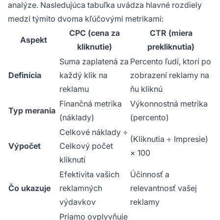
analýze. Nasledujúca tabuľka uvádza hlavné rozdiely
medzi týmito dvoma kľúčovými metrikami:
CPC (cena za
CTR (miera
Aspekt
kliknutie)
prekliknutia)
Suma zaplatená za
Percento ľudí, ktorí po
Definícia
každý klik na
zobrazení reklamy na
reklamu
ňu kliknú
Finančná metrika
Výkonnostná metrika
Typ merania
(náklady)
(percento)
Celkové náklady ÷
(Kliknutia ÷ Impresie)
Výpočet
Celkový počet
× 100
kliknutí
Efektivita vašich
Účinnosť a
Čo ukazuje
reklamných
relevantnosť vašej
výdavkov
reklamy
Priamo ovplyvňuje