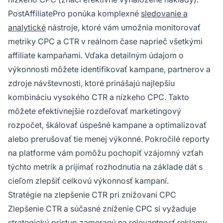
PostAffiliatePro ponúka komplexné
sledovanie a
analytické
nástroje, ktoré vám umožnia monitorovať
metriky CPC a CTR v reálnom čase naprieč všetkými
affiliate kampaňami. Vďaka detailným údajom o
výkonnosti môžete identifikovať kampane, partnerov a
zdroje návštevnosti, ktoré prinášajú najlepšiu
kombináciu vysokého CTR a nízkeho CPC. Takto
môžete efektívnejšie rozdeľovať marketingový
rozpočet, škálovať úspešné kampane a optimalizovať
alebo prerušovať tie menej výkonné. Pokročilé reporty
na platforme vám pomôžu pochopiť vzájomný vzťah
týchto metrík a prijímať rozhodnutia na základe dát s
cieľom zlepšiť celkovú výkonnosť kampaní.
Stratégie na zlepšenie CTR pri znižovaní CPC
Zlepšenie CTR a súčasné zníženie CPC si vyžaduje
strategický prístup zameraný
na relevantnosť
reklamy,