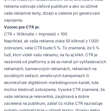
reklama oslovuje cieľové publikum a ako sú účinné
vaše reklamné texty, dizajn a cielenie pri generovaní
zapojenia.
Vzorec pre CTR je:
CTR = (Kliknutia ÷ Impresie) × 100
Napríklad, ak vaša reklama získa 50 kliknutí z 1 000
zobrazení, vaše CTR bude 5 %. To znamená, že 5 %
ľudí, ktorí videli vašu reklamu, na ňu aj klikli. CTR je
nezávislá od platformy a dá sa merať pri vyhľadávacích
reklamách, bannerových reklamách, reklamách na
sociálnych sieťach, emailových kampaniach či
akomkoľvek digitálnom marketingovom kanáli, kde
možno sledovať zobrazenia. Vysoké CTR znamená, že
vaša reklama je relevantná, zaujímavá a dobre
zacielená na publikum, zatiaľ čo nízke CTR naznačuje
potrebu optimalizácie v oblasti textov, dizajnu alebo