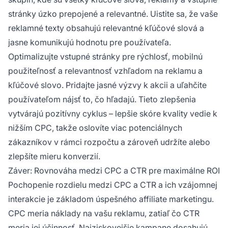
stránky úzko prepojené a relevantné. Uistite sa, že vaše
reklamné texty obsahujú relevantné kľúčové slová a
jasne komunikujú hodnotu pre používateľa.
Optimalizujte vstupné stránky pre rýchlosť, mobilnú
použiteľnosť a relevantnosť vzhľadom na reklamu a
kľúčové slovo. Pridajte jasné výzvy k akcii a uľahčite
používateľom nájsť to, čo hľadajú. Tieto zlepšenia
vytvárajú pozitívny cyklus – lepšie skóre kvality vedie k
nižším CPC, takže oslovíte viac potenciálnych
zákazníkov v rámci rozpočtu a zároveň udržíte alebo
zlepšíte mieru konverzií.
Záver: Rovnováha medzi CPC a CTR pre maximálne ROI
Pochopenie rozdielu medzi CPC a CTR a ich vzájomnej
interakcie je základom úspešného affiliate marketingu.
CPC meria náklady na vašu reklamu, zatiaľ čo CTR
meria jej účinnosť. Najziskovejšie kampane dosahujú