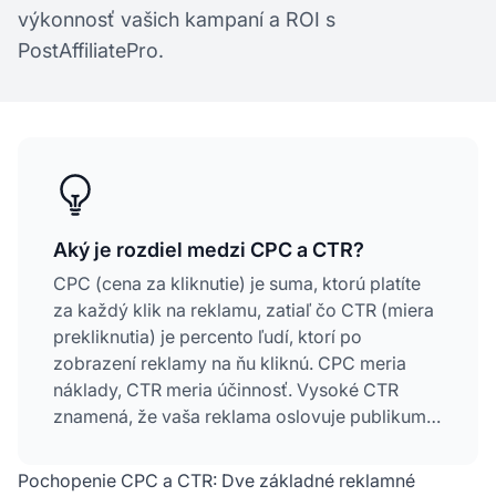
výkonnosť vašich kampaní a ROI s
PostAffiliatePro.
Aký je rozdiel medzi CPC a CTR?
CPC (cena za kliknutie) je suma, ktorú platíte
za každý klik na reklamu, zatiaľ čo CTR (miera
prekliknutia) je percento ľudí, ktorí po
zobrazení reklamy na ňu kliknú. CPC meria
náklady, CTR meria účinnosť. Vysoké CTR
znamená, že vaša reklama oslovuje publikum,
zatiaľ čo nízke CPC znamená, že získavate
kliky za nižšiu cenu.
Pochopenie CPC a CTR: Dve základné reklamné