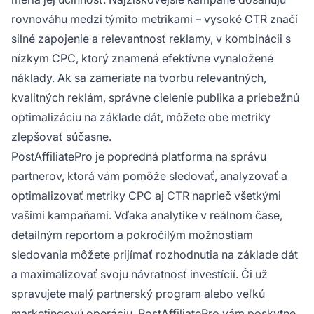
rovnováhu medzi týmito metrikami – vysoké CTR značí
silné zapojenie a relevantnosť reklamy, v kombinácii s
nízkym CPC, ktorý znamená efektívne vynaložené
náklady. Ak sa zameriate na tvorbu relevantných,
kvalitných reklám, správne cielenie publika a priebežnú
optimalizáciu na základe dát, môžete obe metriky
zlepšovať súčasne.
PostAffiliatePro je popredná platforma na správu
partnerov, ktorá vám pomôže sledovať, analyzovať a
optimalizovať metriky CPC aj CTR naprieč všetkými
vašimi kampaňami. Vďaka analytike v reálnom čase,
detailným reportom a pokročilým možnostiam
sledovania môžete prijímať rozhodnutia na základe dát
a maximalizovať svoju návratnosť investícií. Či už
spravujete malý partnerský program alebo veľkú
marketingovú operáciu, PostAffiliatePro vám poskytne