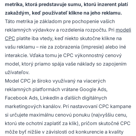
metrika, ktorá predstavuje sumu, ktorú inzerent platí
zakaždým, keď používateľ klikne na jeho reklamu.
Táto metrika je základom pre pochopenie vašich
reklamných výdavkov a rozdelenia rozpočtu. Pri
modeli
CPC
platíte iba vtedy, keď niekto skutočne klikne na
vašu reklamu – nie za zobrazenia (impresie) alebo iné
interakcie. Vďaka tomu je CPC výkonnostný cenový
model, ktorý priamo spája vaše náklady so zapojením
užívateľov.
Model CPC je široko využívaný na viacerých
reklamných platformách vrátane Google Ads,
Facebook Ads, LinkedIn a ďalších digitálnych
marketingových kanálov. Pri nastavovaní CPC kampane
si určujete maximálnu cenovú ponuku (najvyššiu cenu,
ktorú ste ochotní zaplatiť za klik), pričom skutočné CPC
môže byť nižšie v závislosti od konkurencie a kvality