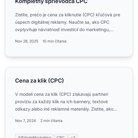
Kompletný sprievodca CPC
Zistite, prečo je cena za kliknutie (CPC) kľúčová pre
úspech digitálnej reklamy. Naučte sa, ako CPC
ovplyvňuje návratnosť investícií do marketingu,
kontrolu roz...
Nov 28, 2025
10 min čítania
Cena za klik (CPC)
Cena za klik (CPC)
V modeli cena za klik (CPC) získavajú partneri
províziu za každý klik na ich bannery, textové
odkazy alebo iné reklamné materiály. Zistite, ako
funguje CPC v af...
Nov 7, 2024
2 min čítania
AffiliateMarketing
CPC
+3