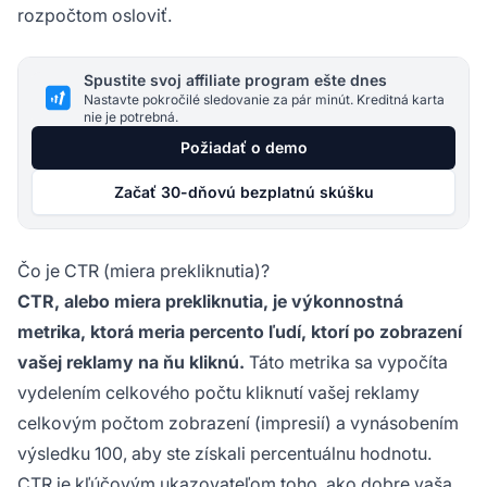
rozpočtom osloviť.
Spustite svoj affiliate program ešte dnes
Nastavte pokročilé sledovanie za pár minút. Kreditná karta
nie je potrebná.
Požiadať o demo
Začať 30-dňovú bezplatnú skúšku
Čo je CTR (miera prekliknutia)?
CTR, alebo miera prekliknutia, je výkonnostná
metrika, ktorá meria percento ľudí, ktorí po zobrazení
vašej reklamy na ňu kliknú.
Táto metrika sa vypočíta
vydelením celkového počtu kliknutí vašej reklamy
celkovým počtom zobrazení (impresií) a vynásobením
výsledku 100, aby ste získali percentuálnu hodnotu.
CTR je kľúčovým ukazovateľom toho, ako dobre vaša