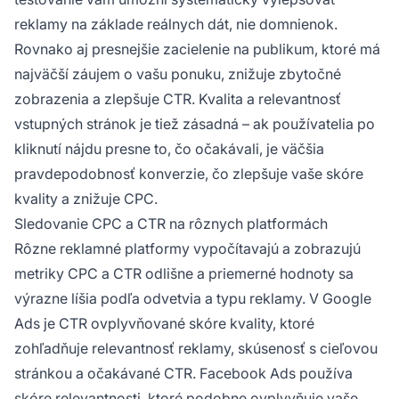
reklamy na základe reálnych dát, nie domnienok.
Rovnako aj presnejšie zacielenie na publikum, ktoré má
najväčší záujem o vašu ponuku, znižuje zbytočné
zobrazenia a zlepšuje CTR. Kvalita a relevantnosť
vstupných stránok je tiež zásadná – ak používatelia po
kliknutí nájdu presne to, čo očakávali, je väčšia
pravdepodobnosť konverzie, čo zlepšuje vaše skóre
kvality a znižuje CPC.
Sledovanie CPC a CTR na rôznych platformách
Rôzne reklamné platformy vypočítavajú a zobrazujú
metriky CPC a CTR odlišne a priemerné hodnoty sa
výrazne líšia podľa odvetvia a typu reklamy. V Google
Ads je CTR ovplyvňované skóre kvality, ktoré
zohľadňuje relevantnosť reklamy, skúsenosť s cieľovou
stránkou a očakávané CTR. Facebook Ads používa
skóre relevantnosti, ktoré podobne ovplyvňuje vaše