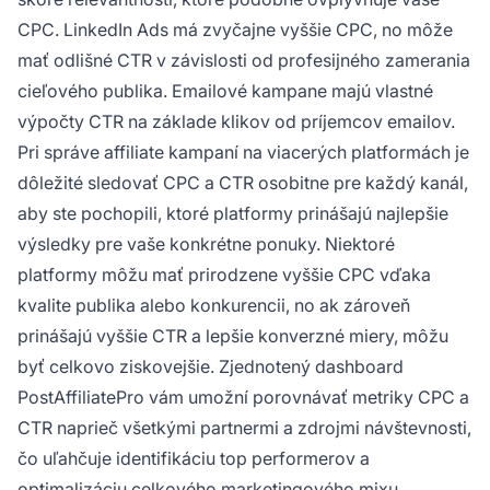
CPC. LinkedIn Ads má zvyčajne vyššie CPC, no môže
mať odlišné CTR v závislosti od profesijného zamerania
cieľového publika. Emailové kampane majú vlastné
výpočty CTR na základe klikov od príjemcov emailov.
Pri správe affiliate kampaní na viacerých platformách je
dôležité sledovať CPC a CTR osobitne pre každý kanál,
aby ste pochopili, ktoré platformy prinášajú najlepšie
výsledky pre vaše konkrétne ponuky. Niektoré
platformy môžu mať prirodzene vyššie CPC vďaka
kvalite publika alebo konkurencii, no ak zároveň
prinášajú vyššie CTR a lepšie konverzné miery, môžu
byť celkovo ziskovejšie. Zjednotený dashboard
PostAffiliatePro vám umožní porovnávať metriky CPC a
CTR naprieč všetkými partnermi a zdrojmi návštevnosti,
čo uľahčuje identifikáciu top performerov a
optimalizáciu celkového marketingového mixu.