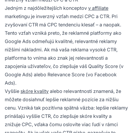
Jedným z najdôležitejších konceptov
v affiliate
marketingu je inverzný vzťah medzi CPC a CTR. Pri
zvyšovaní CTR má CPC tendenciu klesať – a naopak.
Tento vzťah vzniká preto, že reklamné platformy ako
Google Ads odmeňujú kvalitné, relevantné reklamy
nižšími nákladmi. Ak má vaša reklama vysoké CTR,
platforma to vníma ako znak jej relevantnosti a
zapojenia užívateľov, čo zlepšuje váš Quality Score (v
Google Ads) alebo Relevance Score (vo Facebook
Ads).
Vyššie
skóre kvality
alebo relevantnosti znamená, že
môžete dosiahnuť lepšie reklamné pozície za nižšiu
cenu. Vzniká tak pozitívna spätná väzba: lepšie reklamy
prinášajú vyššie CTR, čo zlepšuje skóre kvality a
znižuje CPC, vďaka čomu oslovíte viac ľudí v rámci
rozpočtu. Ak je však vaše CTR nízke, naznačuje to