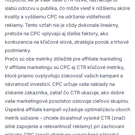
slabú odozvu u publika, čo môže viesť k nižšiemu skóre
kvality a vyššiemu CPC na udržanie viditeľnosti
reklamy. Tento vzťah nie je vždy dokonale lineárny,
pretože na CPC vplývajú aj ďalšie faktory, ako
konkurencia na kľúčové slová, stratégia ponúk a trhové
podmienky.
Prečo sú obe metriky dôležité pre affiliate marketing
V affiliate marketingu sú CPC aj CTR kľúčové metriky,
ktoré priamo ovplyvňujú ziskovosť vašich kampaní a
návratnosť investícií. CPC určuje vaše náklady na
získanie zákazníka, zatiaľ čo CTR ukazuje, ako dobre
vaše marketingové posolstvo oslovuje cieľovú skupinu.
Úspešná affiliate kampaň vyžaduje optimalizáciu oboch
metrík súčasne – chcete dosiahnuť vysoké CTR (značí
silné zapojenie a relevantnosť reklamy) pri zachovaní
nízkeho CPC (značí efektívne vynaložené náklady).