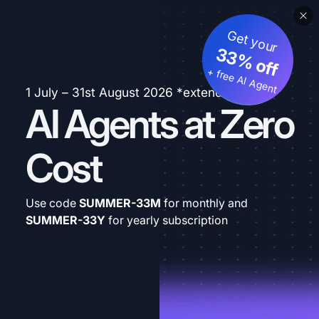
Get your
33% off
+ free AI Agent
1 July – 31st August 2026 *extended
AI Agents at Zero
Cost
Use code
SUMMER-33M
for monthly and
SUMMER-33Y
for yearly subscription