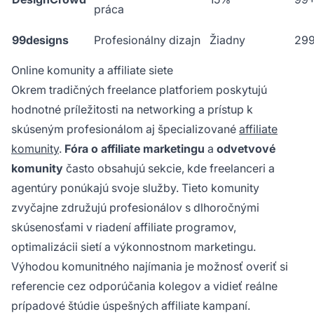
práca
99designs
Profesionálny dizajn
Žiadny
29
Online komunity a affiliate siete
Okrem tradičných freelance platforiem poskytujú
hodnotné príležitosti na networking a prístup k
skúseným profesionálom aj špecializované
affiliate
komunity
.
Fóra o affiliate marketingu
a
odvetvové
komunity
často obsahujú sekcie, kde freelanceri a
agentúry ponúkajú svoje služby. Tieto komunity
zvyčajne združujú profesionálov s dlhoročnými
skúsenosťami v riadení affiliate programov,
optimalizácii sietí a výkonnostnom marketingu.
Výhodou komunitného najímania je možnosť overiť si
referencie cez odporúčania kolegov a vidieť reálne
prípadové štúdie úspešných affiliate kampaní.