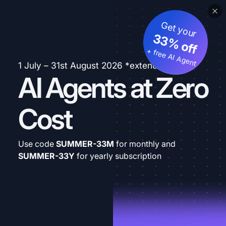
Get your
33% off
+ free AI Agent
1 July – 31st August 2026 *extended
AI Agents at Zero
Cost
Use code
SUMMER-33M
for monthly and
SUMMER-33Y
for yearly subscription