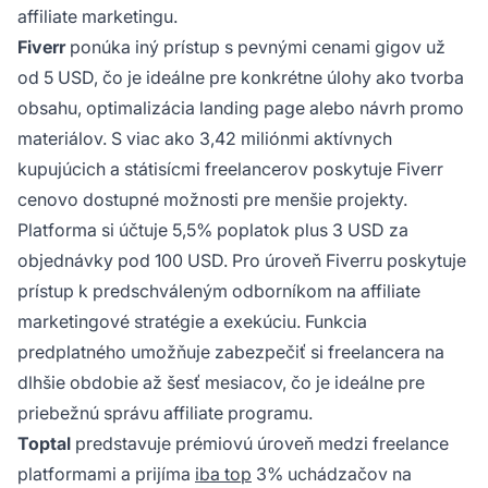
affiliate marketingu.
Fiverr
ponúka iný prístup s pevnými cenami gigov už
od 5 USD, čo je ideálne pre konkrétne úlohy ako tvorba
obsahu, optimalizácia landing page alebo návrh promo
materiálov. S viac ako 3,42 miliónmi aktívnych
kupujúcich a státisícmi freelancerov poskytuje Fiverr
cenovo dostupné možnosti pre menšie projekty.
Platforma si účtuje 5,5% poplatok plus 3 USD za
objednávky pod 100 USD. Pro úroveň Fiverru poskytuje
prístup k predschváleným odborníkom na affiliate
marketingové stratégie a exekúciu. Funkcia
predplatného umožňuje zabezpečiť si freelancera na
dlhšie obdobie až šesť mesiacov, čo je ideálne pre
priebežnú správu affiliate programu.
Toptal
predstavuje prémiovú úroveň medzi freelance
platformami a prijíma
iba top
3% uchádzačov na