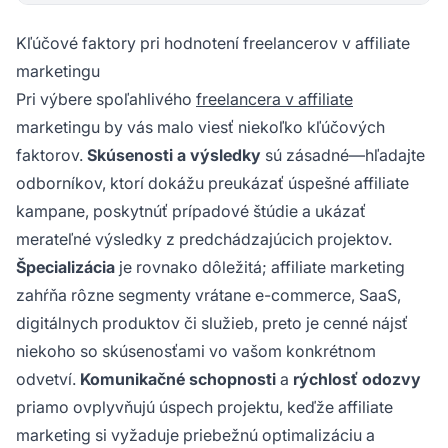
Kľúčové faktory pri hodnotení freelancerov v affiliate
marketingu
Pri výbere spoľahlivého
freelancera v affiliate
marketingu by vás malo viesť niekoľko kľúčových
faktorov.
Skúsenosti a výsledky
sú zásadné—hľadajte
odborníkov, ktorí dokážu preukázať úspešné affiliate
kampane, poskytnúť prípadové štúdie a ukázať
merateľné výsledky z predchádzajúcich projektov.
Špecializácia
je rovnako dôležitá; affiliate marketing
zahŕňa rôzne segmenty vrátane e-commerce, SaaS,
digitálnych produktov či služieb, preto je cenné nájsť
niekoho so skúsenosťami vo vašom konkrétnom
odvetví.
Komunikačné schopnosti
a
rýchlosť odozvy
priamo ovplyvňujú úspech projektu, keďže affiliate
marketing si vyžaduje priebežnú optimalizáciu a