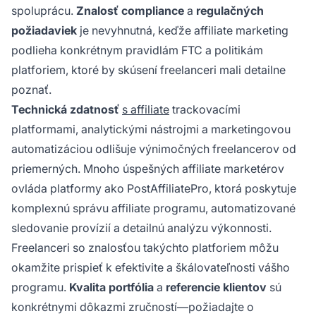
spoluprácu.
Znalosť compliance
a
regulačných
požiadaviek
je nevyhnutná, keďže affiliate marketing
podlieha konkrétnym pravidlám FTC a politikám
platforiem, ktoré by skúsení freelanceri mali detailne
poznať.
Technická zdatnosť
s affiliate
trackovacími
platformami, analytickými nástrojmi a marketingovou
automatizáciou odlišuje výnimočných freelancerov od
priemerných. Mnoho úspešných affiliate marketérov
ovláda platformy ako PostAffiliatePro, ktorá poskytuje
komplexnú správu affiliate programu, automatizované
sledovanie provízií a detailnú analýzu výkonnosti.
Freelanceri so znalosťou takýchto platforiem môžu
okamžite prispieť k efektivite a škálovateľnosti vášho
programu.
Kvalita portfólia
a
referencie klientov
sú
konkrétnymi dôkazmi zručností—požiadajte o