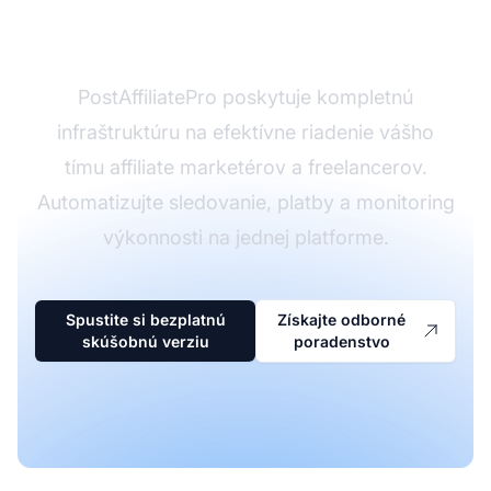
affiliate program?
PostAffiliatePro poskytuje kompletnú
infraštruktúru na efektívne riadenie vášho
tímu affiliate marketérov a freelancerov.
Automatizujte sledovanie, platby a monitoring
výkonnosti na jednej platforme.
Spustite si bezplatnú
Získajte odborné
skúšobnú verziu
poradenstvo