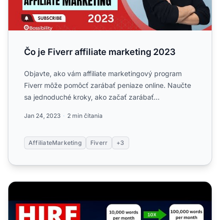
Čo je Fiverr affiliate marketing 2023
Objavte, ako vám affiliate marketingový program
Fiverr môže pomôcť zarábať peniaze online. Naučte
sa jednoduché kroky, ako začať zarábať
propagovaním digitálnyc...
Jan 24, 2023
2 min čítania
AffiliateMarketing
Fiverr
+3
Najmite autorov, ktorí rozprúdia váš blog