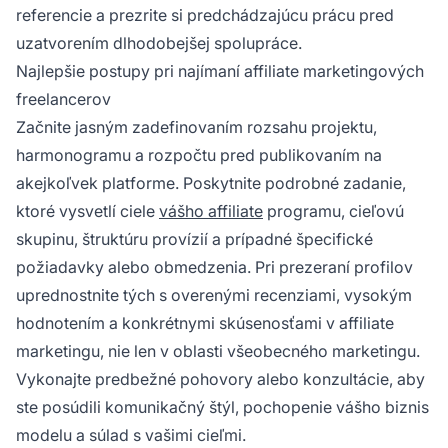
referencie a prezrite si predchádzajúcu prácu pred
uzatvorením dlhodobejšej spolupráce.
Najlepšie postupy pri najímaní affiliate marketingových
freelancerov
Začnite jasným zadefinovaním rozsahu projektu,
harmonogramu a rozpočtu pred publikovaním na
akejkoľvek platforme. Poskytnite podrobné zadanie,
ktoré vysvetlí ciele
vášho affiliate
programu, cieľovú
skupinu, štruktúru provízií a prípadné špecifické
požiadavky alebo obmedzenia. Pri prezeraní profilov
uprednostnite tých s overenými recenziami, vysokým
hodnotením a konkrétnymi skúsenosťami v affiliate
marketingu, nie len v oblasti všeobecného marketingu.
Vykonajte predbežné pohovory alebo konzultácie, aby
ste posúdili komunikačný štýl, pochopenie vášho biznis
modelu a súlad s vašimi cieľmi.