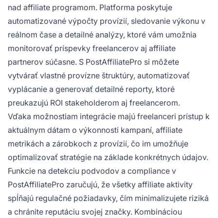
nad affiliate programom. Platforma poskytuje
automatizované výpočty provízií, sledovanie výkonu v
reálnom čase a detailné analýzy, ktoré vám umožnia
monitorovať príspevky freelancerov aj affiliate
partnerov súčasne. S PostAffiliatePro si môžete
vytvárať vlastné provízne štruktúry, automatizovať
vyplácanie a generovať detailné reporty, ktoré
preukazujú ROI stakeholderom aj freelancerom.
Vďaka možnostiam integrácie majú freelanceri prístup k
aktuálnym dátam o výkonnosti kampaní, affiliate
metrikách a zárobkoch z provízií, čo im umožňuje
optimalizovať stratégie na základe konkrétnych údajov.
Funkcie na detekciu podvodov a compliance v
PostAffiliatePro zaručujú, že všetky affiliate aktivity
spĺňajú regulačné požiadavky, čím minimalizujete riziká
a chránite reputáciu svojej značky. Kombináciou