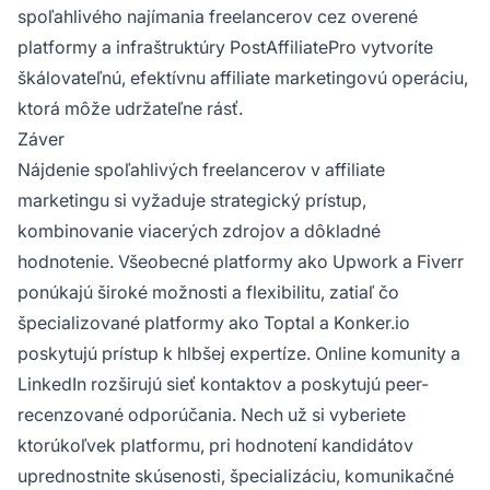
spoľahlivého najímania freelancerov cez overené
platformy a infraštruktúry PostAffiliatePro vytvoríte
škálovateľnú, efektívnu affiliate marketingovú operáciu,
ktorá môže udržateľne rásť.
Záver
Nájdenie spoľahlivých freelancerov v affiliate
marketingu si vyžaduje strategický prístup,
kombinovanie viacerých zdrojov a dôkladné
hodnotenie. Všeobecné platformy ako Upwork a Fiverr
ponúkajú široké možnosti a flexibilitu, zatiaľ čo
špecializované platformy ako Toptal a Konker.io
poskytujú prístup k hlbšej expertíze. Online komunity a
LinkedIn rozširujú sieť kontaktov a poskytujú peer-
recenzované odporúčania. Nech už si vyberiete
ktorúkoľvek platformu, pri hodnotení kandidátov
uprednostnite skúsenosti, špecializáciu, komunikačné