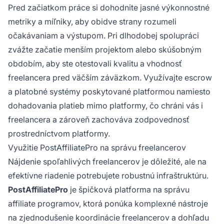
Pred začiatkom práce si dohodnite jasné výkonnostné
metriky a míľniky, aby obidve strany rozumeli
očakávaniam a výstupom. Pri dlhodobej spolupráci
zvážte začatie menším projektom alebo skúšobným
obdobím, aby ste otestovali kvalitu a vhodnosť
freelancera pred väčším záväzkom. Využívajte escrow
a platobné systémy poskytované platformou namiesto
dohadovania platieb mimo platformy, čo chráni vás i
freelancera a zároveň zachováva zodpovednosť
prostredníctvom platformy.
Využitie PostAffiliatePro na správu freelancerov
Nájdenie spoľahlivých freelancerov je dôležité, ale na
efektívne riadenie potrebujete robustnú infraštruktúru.
PostAffiliatePro
je špičková platforma na správu
affiliate programov, ktorá ponúka komplexné nástroje
na zjednodušenie koordinácie freelancerov a dohľadu