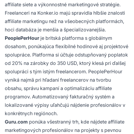
affiliate siete a výkonnostné marketingové stratégie.
Freelanceri na Konker.io majú spravidla hlbšie znalosti
affiliate marketingu než na všeobecných platformách,
hoci databáza je menšia a špecializovanejšia.
PeoplePerHour
je britská platforma s globálnym
dosahom, ponúkajúca flexibilné hodinové aj projektové
spolupráce. Platforma si účtuje odstupňovaný poplatok
od 20% na zárobky do 350 USD, ktorý klesá pri ďalšej
spolupráci s tým istým freelancerom. PeoplePerHour
vyniká najmä pri hľadaní freelancerov na tvorbu
obsahu, správu kampaní a optimalizáciu affiliate
programov. Automatizovaný fakturačný systém a
lokalizované výpisy uľahčujú nájdenie profesionálov v
konkrétnych regiónoch.
Guru.com
ponúka všestranný trh, kde nájdete affiliate
marketingových profesionálov na projekty s pevnou