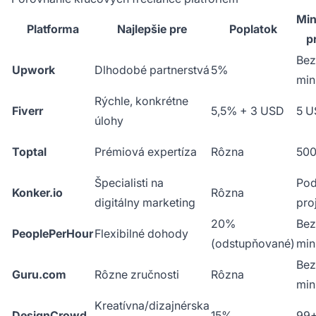
Min
Platforma
Najlepšie pre
Poplatok
p
Bez
Upwork
Dlhodobé partnerstvá
5%
min
Rýchle, konkrétne
Fiverr
5,5% + 3 USD
5 
úlohy
Toptal
Prémiová expertíza
Rôzna
50
Špecialisti na
Pod
Konker.io
Rôzna
digitálny marketing
pro
20%
Bez
PeoplePerHour
Flexibilné dohody
(odstupňované)
min
Bez
Guru.com
Rôzne zručnosti
Rôzna
min
Kreatívna/dizajnérska
DesignCrowd
15%
99