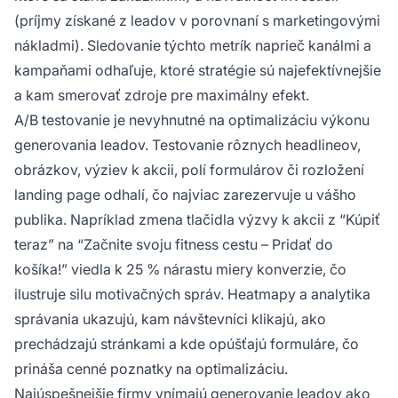
(príjmy získané z leadov v porovnaní s marketingovými
nákladmi). Sledovanie týchto metrík naprieč kanálmi a
kampaňami odhaľuje, ktoré stratégie sú najefektívnejšie
a kam smerovať zdroje pre maximálny efekt.
A/B testovanie je nevyhnutné na optimalizáciu výkonu
generovania leadov. Testovanie rôznych headlineov,
obrázkov, výziev k akcii, polí formulárov či rozložení
landing page odhalí, čo najviac zarezervuje u vášho
publika. Napríklad zmena tlačidla výzvy k akcii z “Kúpiť
teraz” na “Začnite svoju fitness cestu – Pridať do
košíka!” viedla k 25 % nárastu miery konverzie, čo
ilustruje silu motivačných správ. Heatmapy a analytika
správania ukazujú, kam návštevníci klikajú, ako
prechádzajú stránkami a kde opúšťajú formuláre, čo
prináša cenné poznatky na optimalizáciu.
Najúspešnejšie firmy vnímajú generovanie leadov ako