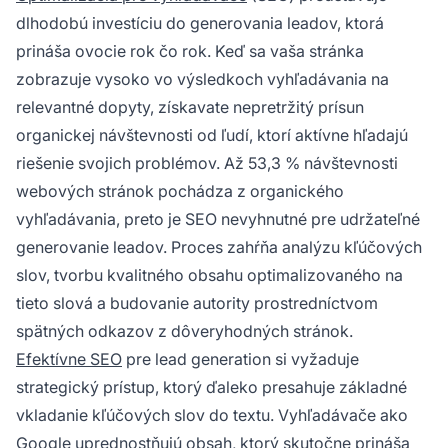
dlhodobú investíciu do generovania leadov, ktorá
prináša ovocie rok čo rok. Keď sa vaša stránka
zobrazuje vysoko vo výsledkoch vyhľadávania na
relevantné dopyty, získavate nepretržitý prísun
organickej návštevnosti od ľudí, ktorí aktívne hľadajú
riešenie svojich problémov. Až 53,3 % návštevnosti
webových stránok pochádza z organického
vyhľadávania, preto je SEO nevyhnutné pre udržateľné
generovanie leadov. Proces zahŕňa analýzu kľúčových
slov, tvorbu kvalitného obsahu optimalizovaného na
tieto slová a budovanie autority prostredníctvom
spätných odkazov z dôveryhodných stránok.
Efektívne SEO
pre lead generation si vyžaduje
strategický prístup, ktorý ďaleko presahuje základné
vkladanie kľúčových slov do textu. Vyhľadávače ako
Google uprednostňujú obsah, ktorý skutočne prináša