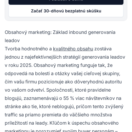
Začať 30-dňovú bezplatnú skúšku
Obsahový marketing: Základ inbound generovania
leadov
Tvorba hodnotného a
kvalitného obsahu
zostáva
jednou z najefektívnejších stratégií generovania leadov
v roku 2025. Obsahový marketing funguje tak, že
odpovedá na bolesti a otázky vašej cieľovej skupiny,
čím vašu firmu pozicionuje ako dôveryhodnú autoritu
vo vašom odvetví. Spoločnosti, ktoré pravidelne
blogujú, zaznamenávajú o 55 % viac návštevníkov na
stránke ako tie, ktoré neblogujú, pričom tento zvýšený
traffic sa priamo premieta do väčšieho množstva
príležitostí na leady. Kľúčom k úspechu obsahového
marketingu je porozumieť svojim buyer personám –