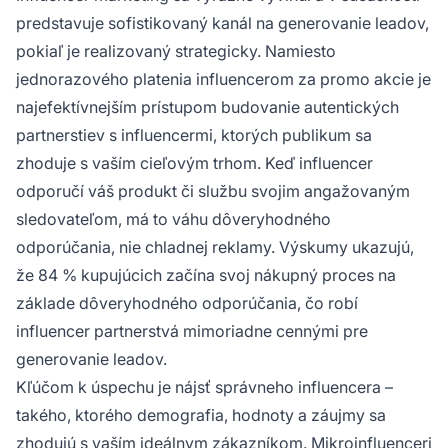
predstavuje sofistikovaný kanál na generovanie leadov,
pokiaľ je realizovaný strategicky. Namiesto
jednorazového platenia influencerom za promo akcie je
najefektívnejším prístupom budovanie autentických
partnerstiev s influencermi, ktorých publikum sa
zhoduje s vaším cieľovým trhom. Keď influencer
odporučí váš produkt či službu svojim angažovaným
sledovateľom, má to váhu dôveryhodného
odporúčania, nie chladnej reklamy. Výskumy ukazujú,
že 84 % kupujúcich začína svoj nákupný proces na
základe dôveryhodného odporúčania, čo robí
influencer partnerstvá mimoriadne cennými pre
generovanie leadov.
Kľúčom k úspechu je nájsť správneho influencera –
takého, ktorého demografia, hodnoty a záujmy sa
zhodujú s vaším ideálnym zákazníkom. Mikroinfluenceri