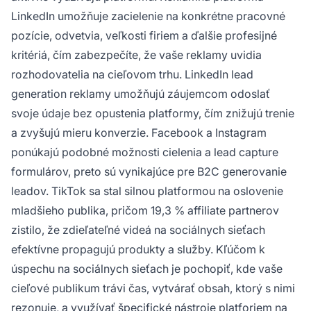
LinkedIn umožňuje zacielenie na konkrétne pracovné
pozície, odvetvia, veľkosti firiem a ďalšie profesijné
kritériá, čím zabezpečíte, že vaše reklamy uvidia
rozhodovatelia na cieľovom trhu. LinkedIn lead
generation reklamy umožňujú záujemcom odoslať
svoje údaje bez opustenia platformy, čím znižujú trenie
a zvyšujú mieru konverzie. Facebook a Instagram
ponúkajú podobné možnosti cielenia a lead capture
formulárov, preto sú vynikajúce pre B2C generovanie
leadov. TikTok sa stal silnou platformou na oslovenie
mladšieho publika, pričom 19,3 % affiliate partnerov
zistilo, že zdieľateľné videá na sociálnych sieťach
efektívne propagujú produkty a služby. Kľúčom k
úspechu na sociálnych sieťach je pochopiť, kde vaše
cieľové publikum trávi čas, vytvárať obsah, ktorý s nimi
rezonuje, a využívať špecifické nástroje platforiem na