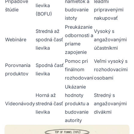
Prípadové
námietok a
leadmi
lievika
štúdie
budovanie
pripravenými
(BOFU)
istoty
nakupovať
Preukázanie
Stredná až
Vysoký s
odbornosti a
Webináre
spodná časť
angažovanými
priame
lievika
účastníkmi
zapojenie
Pomoc pri
Veľmi vysoký s
Porovnania
Spodná časť
finálnom
rozhodovacími
produktov
lievika
rozhodovaní
osobami
Ukázanie
Horná až
hodnoty
Stredný s
Videonávody
stredná časť
produktu a
angažovanými
lievika
budovanie
divákmi
autority