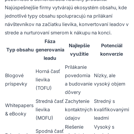
Najúspešnejšie firmy vytvárajú ekosystém obsahu, kde
jednotlivé typy obsahu spolupracujú na prilákaní
návštevníkov na začiatku lievika, konvertovaní leadov v
strede a nurturovaní smerom k nákupu na konci.
Fáza
Najlepšie
Potenciál
Typ obsahu
generovania
využitie
konverzie
leadu
Prilákanie
Horná časť
Blogové
povedomia
Nízky, ale
lievika
príspevky
a budovanie
vysoký objem
(TOFU)
dôvery
Stredná časť
Zachytenie
Stredný s
Whitepapers
lievika
kontaktných
kvalifikovanými
& eBooky
(MOFU)
údajov
leadmi
Riešenie
Vysoký s
Spodná časť