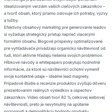
idealizovaným verziám vašich cieľových zákazníkov –
a tvoriť obsah, ktorý priamo oslovuje ich potreby, výzvy
a túžby.
Efektívny obsahový marketing pre generovanie leadov
si vyžaduje strategický prístup naprieč viacerými
formátmi obsahu. Blogové príspevky optimalizované
pre vyhľadávače privádzajú organickú návštevnosť od
ľudí, ktorí aktívne hľadajú riešenia svojich problémov.
Hĺbkové návody a whitepapers poskytujú hodnotné
informácie, za ktoré sú návštevníci ochotní vymeniť
svoje kontaktné údaje – ideálne lead magnety.
Prípadové štúdie a recenzie produktov zvyšujú dôveru
prezentovaním reálnych výsledkov a úspechov
zákazníkov. Video obsah tvorí 82 % celkovej webovej
návštevnosti, preto je nevyhnutný na upútanie
pozornosti a demonštráciu hodnoty produktu.