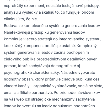
nepretržitý experiment, neustále testujú nové prístupy,
analyzujú výsledky a škálujú to, čo funguje, pričom
eliminujú to, čo nie.
Budovanie komplexného systému generovania leadov
Najefektívnejší prístup ku generovaniu leadov
kombinuje viacero stratégií do integrovaného systému,
kde každý komponent posilňuje ostatné. Komplexný
systém generovania leadov začína pochopením
cieľového publika prostredníctvom detailných buyer
person, ktoré zachytávajú demografické aj
psychografické charakteristiky. Následne vytvárate
hodnotný obsah, ktorý priťahuje cieľové publikum cez
viaceré kanály – organické vyhľadávanie, sociálne siete,
email a affiliate partnerstvá. Po príchode návštevníkov
na váš web ich strategické mechanizmy zachytenia
leadov konvertujú na leady ponúkaním hodnotných