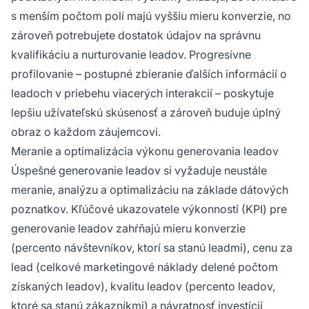
s menším počtom polí majú vyššiu mieru konverzie, no
zároveň potrebujete dostatok údajov na správnu
kvalifikáciu a nurturovanie leadov. Progresívne
profilovanie – postupné zbieranie ďalších informácií o
leadoch v priebehu viacerých interakcií – poskytuje
lepšiu užívateľskú skúsenosť a zároveň buduje úplný
obraz o každom záujemcovi.
Meranie a optimalizácia výkonu generovania leadov
Úspešné generovanie leadov si vyžaduje neustále
meranie, analýzu a optimalizáciu na základe dátových
poznatkov. Kľúčové ukazovatele výkonnosti (KPI) pre
generovanie leadov zahŕňajú mieru konverzie
(percento návštevníkov, ktorí sa stanú leadmi), cenu za
lead (celkové marketingové náklady delené počtom
získaných leadov), kvalitu leadov (percento leadov,
ktoré sa stanú zákazníkmi) a návratnosť investícií