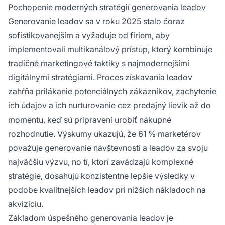
zavádzanie týchto stratégií v kombinácii so
Pochopenie moderných stratégií generovania leadov
správnou kvalifikáciou a nurturovaním leadov
Generovanie leadov sa v roku 2025 stalo čoraz
vytvára udržateľný systém generovania leadov,
sofistikovanejším a vyžaduje od firiem, aby
ktorý podporuje rast firmy.
implementovali multikanálový prístup, ktorý kombinuje
tradičné marketingové taktiky s najmodernejšími
digitálnymi stratégiami. Proces získavania leadov
zahŕňa prilákanie potenciálnych zákazníkov, zachytenie
ich údajov a ich nurturovanie cez predajný lievik až do
momentu, keď sú pripravení urobiť nákupné
rozhodnutie. Výskumy ukazujú, že 61 % marketérov
považuje generovanie návštevnosti a leadov za svoju
najväčšiu výzvu, no tí, ktorí zavádzajú komplexné
stratégie, dosahujú konzistentne lepšie výsledky v
podobe kvalitnejších leadov pri nižších nákladoch na
akvizíciu.
Základom úspešného generovania leadov je