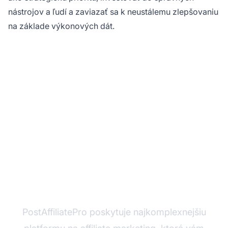
nástrojov a ľudí a zaviazať sa k neustálemu zlepšovaniu
na základe výkonových dát.
Ste pripravení
maximalizovať svoje
generovanie leadov?
PostAffiliatePro poskytuje najkomplexnejšiu