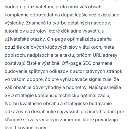
hodnotu používateľom, preto musí váš obsah
komplexne odpovedať na dopyt lepšie než existujúce
výsledky. Znamená to tvorbu detailných návodov,
tutoriálov a zdrojov, ktoré dôkladne vysvetľujú
užívateľské otázky. On-page optimalizácia zahŕňa
použitie cieľových kľúčových slov v titulkoch, meta
popisoch, nadpisoch a tele textu, pričom URL adresy
zostávajú čisté a výstižné. Off-page SEO znamená
budovanie spätných odkazov z autoritatívnych stránok
vo vašom odbore, čo pre vyhľadávače signalizuje, že
váš obsah je dôveryhodný a hodnotný. Najúspešnejšie
SEO stratégie kombinujú technickú optimalizáciu,
tvorbu kvalitného obsahu a strategické budovanie
odkazov na dosiahnutie najvyšších pozícií v hľadaní pre
kľúčové slová s vysokým zámerom, ktoré privádzajú
kvalifikované leady.