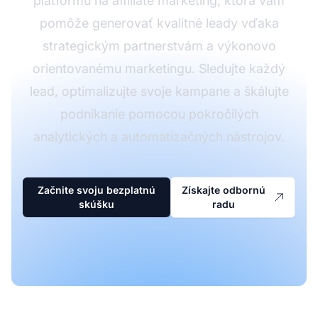
platformu na affiliate marketing, ktorá vám
pomôže generovať kvalitné leady vďaka
strategickým partnerstvám a výkonovo
orientovanému marketingu. Sledujte každý
lead, optimalizujte svoje kampane a škálujte
podnikanie pomocou pokročilých
analytických a automatizačných nástrojov.
Začnite svoju bezplatnú
Získajte odbornú
skúšku
radu