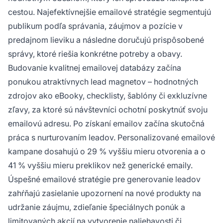
cestou. Najefektívnejšie emailové stratégie segmentujú
publikum podľa správania, záujmov a pozície v
predajnom lieviku a následne doručujú prispôsobené
správy, ktoré riešia konkrétne potreby a obavy.
Budovanie kvalitnej emailovej databázy začína
ponukou atraktívnych lead magnetov – hodnotných
zdrojov ako eBooky, checklisty, šablóny či exkluzívne
zľavy, za ktoré sú návštevníci ochotní poskytnúť svoju
emailovú adresu. Po získaní emailov začína skutočná
práca s nurturovaním leadov. Personalizované emailové
kampane dosahujú o 29 % vyššiu mieru otvorenia a o
41 % vyššiu mieru preklikov než generické emaily.
Úspešné emailové stratégie pre generovanie leadov
zahŕňajú zasielanie upozornení na nové produkty na
udržanie záujmu, zdieľanie špeciálnych ponúk a
limitovaných akcií na vytvorenie naliehavosti či