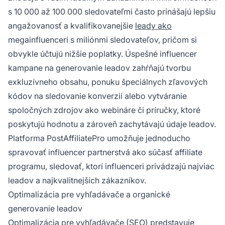
s 10 000 až 100 000 sledovateľmi často prinášajú lepšiu
angažovanosť a kvalifikovanejšie
leady ako
megainfluenceri s miliónmi sledovateľov, pričom si
obvykle účtujú nižšie poplatky. Úspešné influencer
kampane na generovanie leadov zahŕňajú tvorbu
exkluzívneho obsahu, ponuku špeciálnych zľavových
kódov na sledovanie konverzií alebo vytváranie
spoločných zdrojov ako webináre či príručky, ktoré
poskytujú hodnotu a zároveň zachytávajú údaje leadov.
Platforma PostAffiliatePro umožňuje jednoducho
spravovať influencer partnerstvá ako súčasť affiliate
programu, sledovať, ktorí influenceri privádzajú najviac
leadov a najkvalitnejších zákazníkov.
Optimalizácia pre vyhľadávače a organické
generovanie leadov
Optimalizácia pre vyhľadávače
(SEO) predstavuje