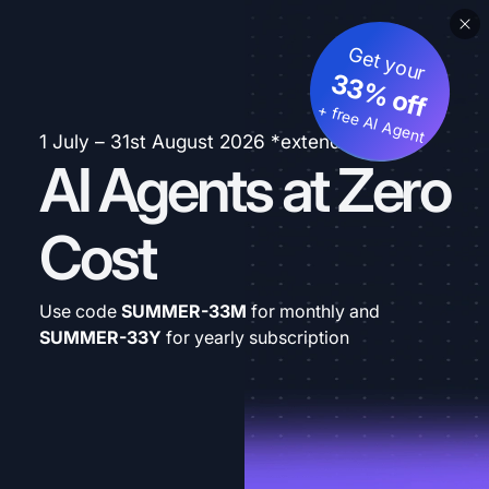
Get your
33% off
+ free AI Agent
1 July – 31st August 2026 *extended
AI Agents at Zero
Cost
Use code
SUMMER-33M
for monthly and
SUMMER-33Y
for yearly subscription