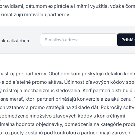
ravidlami, dátumom expirácie a limitmi využitia, vďaka čo
imalizujú motiváciu partnerov.
E-mailová adresa
Prihlá
 aktualizáciách
nástroj pre partnerov. Obchodníkom poskytujú detailnú kont
a zdieľateľné promo aktíva. Účinnosť zľavových kódov spo
vý nástroj a mechanizmus sledovania. Keď partneri distribujú 
e merať, ktorí partneri prinášajú konverzie a za akú cenu. 
h vzťahov a promo stratégií na základe dát. Pokročilý softv
 neobmedzené množstvo zľavových kódov s konkrétnymi
nimálna hodnota objednávky, obmedzenia na kategórie produ
omo rozpočty zostanú pod kontrolou a partneri majú zároveň