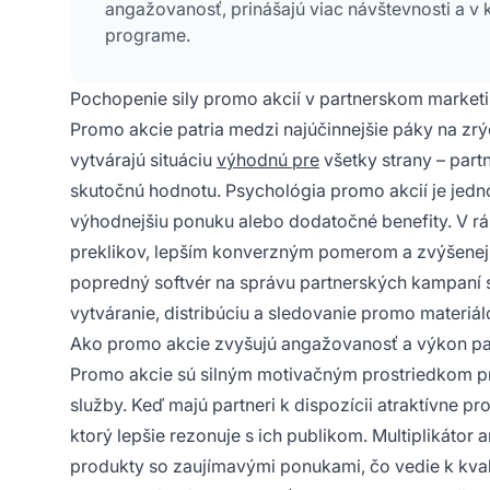
angažovanosť, prinášajú viac návštevnosti a 
programe.
Pochopenie sily promo akcií v partnerskom market
Promo akcie patria medzi najúčinnejšie páky na zrý
vytvárajú situáciu
výhodnú pre
všetky strany – partn
skutočnú hodnotu. Psychológia promo akcií je jedno
výhodnejšiu ponuku alebo dodatočné benefity. V rá
preklikov, lepším konverzným pomerom a zvýšenej 
popredný softvér na správu partnerských kampaní
vytváranie, distribúciu a sledovanie promo materiálov
Ako promo akcie zvyšujú angažovanosť a výkon pa
Promo akcie sú silným motivačným prostriedkom 
služby. Keď majú partneri k dispozícii atraktívne 
ktorý lepšie rezonuje s ich publikom. Multiplikátor
produkty so zaujímavými ponukami, čo vedie k kva