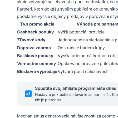
akcie vytvárajú naliehavosť a pocit nedostatku, čo
Partneri, ktorí dokážu svojim publikám odkomunik
podstatne vyššie objemy predajov v porovnaní s tým
Typ promo akcie
Výhoda pre partner
Cashback ponuky
Vyšší potenciál provízie
Zľavové kódy
Jednoduché na sledovanie a 
Doprava zdarma
Odstraňuje bariéru kúpy
Balíčkové ponuky
Vyššia priemerná hodnota ob
Vernostné odmeny
Opakované provízne príležitos
Bleskové výpredaje
Vytvára pocit naliehavosti
Spustite svoj affiliate program ešte dnes
Nastavte pokročilé sledovanie za pár minút. Kre
nie je potrebná.
Mechanizmus generovania návštevnosti za promo