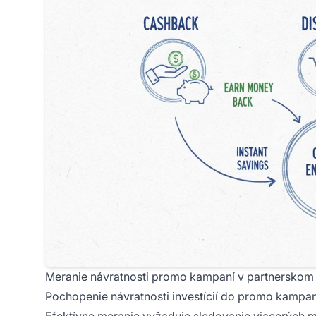
Meranie návratnosti promo kampaní v partnersko
Pochopenie návratnosti investícií do promo kampan
Efektívne meranie vyžaduje sledovanie viacerých m