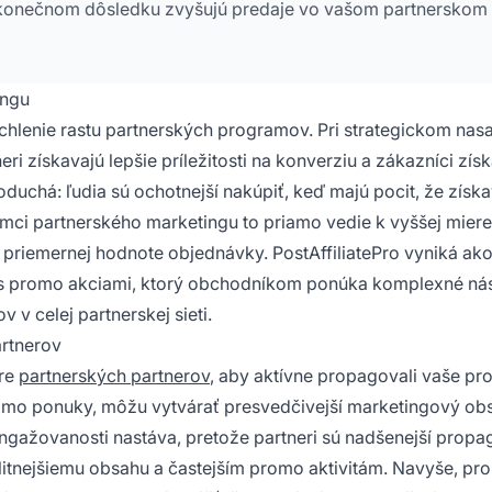
v konečnom dôsledku zvyšujú predaje vo vašom partnerskom
ingu
chlenie rastu partnerských programov. Pri strategickom nas
eri získavajú lepšie príležitosti na konverziu a zákazníci zís
duchá: ľudia sú ochotnejší nakúpiť, keď majú pocit, že získa
mci partnerského marketingu to priamo vedie k vyššej miere
priemernej hodnote objednávky. PostAffiliatePro vyniká ak
 s promo akciami, ktorý obchodníkom ponúka komplexné nás
 v celej partnerskej sieti.
rtnerov
pre
partnerských partnerov
, aby aktívne propagovali vaše pr
promo ponuky, môžu vytvárať presvedčivejší marketingový ob
 angažovanosti nastáva, pretože partneri sú nadšenejší prop
litnejšiemu obsahu a častejším promo aktivitám. Navyše, pr