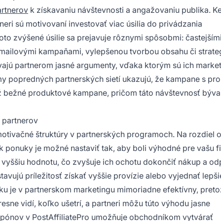
artnerov
k získavaniu návštevnosti a angažovaniu publika. K
eri sú motivovaní investovať viac úsilia do privádzania
oto zvýšené úsilie sa prejavuje rôznymi spôsobmi: častejším
emailovými kampaňami, vylepšenou tvorbou obsahu či strate
vajú partnerom jasné argumenty, vďaka ktorým sú ich marke
umy popredných partnerských sietí ukazujú, že kampane s pr
ž bežné produktové kampane, pričom táto návštevnosť býva
 partnerov
otivačné štruktúry v partnerských programoch. Na rozdiel 
k ponuky je možné nastaviť tak, aby boli výhodné pre vašu f
 vyššiu hodnotu, čo zvyšuje ich ochotu dokončiť nákup a od
vujú príležitosť získať vyššie provízie alebo vyjednať lepši
je v partnerskom marketingu mimoriadne efektívny, preto
sne vidí, koľko ušetrí, a partneri môžu túto výhodu jasne
pónov v PostAffiliatePro umožňuje obchodníkom vytvárať