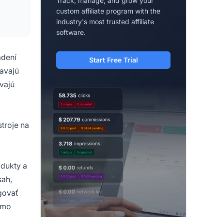
Track, manage, and grow your
custom affiliate program with the
industry's most trusted affiliate
software.
adení
Start Free Trial
kavajú
vajú
o
troje na
odukty a
sah,
agovať
omo