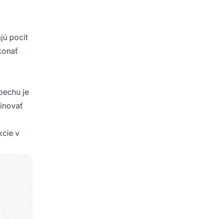
jú pocit
konať
pechu je
inovať
kcie v