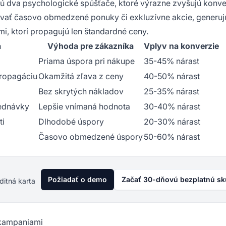
 sú dva psychologické spúšťače, ktoré výrazne zvyšujú konve
ovať časovo obmedzené ponuky či exkluzívne akcie, generuj
i, ktorí propagujú len štandardné ceny.
a
Výhoda pre zákazníka
Vplyv na konverzie
Priama úspora pri nákupe
35-45% nárast
propagáciu
Okamžitá zľava z ceny
40-50% nárast
Bez skrytých nákladov
25-35% nárast
jednávky
Lepšie vnímaná hodnota
30-40% nárast
ti
Dlhodobé úspory
20-30% nárast
Časovo obmedzené úspory
50-60% nárast
Požiadať o demo
Začať 30-dňovú bezplatnú s
ditná karta
 kampaniami