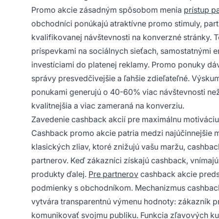
Promo akcie zásadným spôsobom menia
prístup p
obchodníci ponúkajú atraktívne promo stimuly, partn
kvalifikovanej návštevnosti na konverzné stránky. T
príspevkami na sociálnych sieťach, samostatnými 
investíciami do platenej reklamy. Promo ponuky dá
správy presvedčivejšie a ľahšie zdieľateľné. Výsk
ponukami generujú o 40-60% viac návštevnosti ne
kvalitnejšia a viac zameraná na konverziu.
Zavedenie cashback akcií pre maximálnu motiváciu
Cashback promo akcie patria medzi najúčinnejšie m
klasických zliav, ktoré znižujú vašu maržu, cashbac
partnerov. Keď zákazníci získajú cashback, vnímajú
produkty ďalej.
Pre partnerov
cashback akcie predsta
podmienky s obchodníkom. Mechanizmus cashbacku 
vytvára transparentnú výmenu hodnoty: zákazník pre
komunikovať svojmu publiku. Funkcia zľavových ku