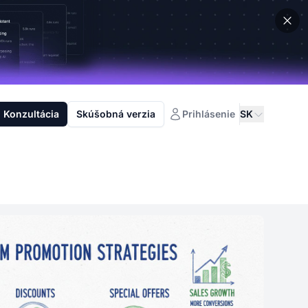
Konzultácia
Skúšobná verzia
Prihlásenie
SK