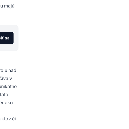
mu majú
siť sa
rolu nad
číva v
unikátne
Táto
ér ako
ktov či