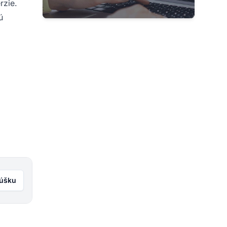
rzie.
ú
kúšku