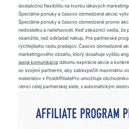
dostatočnú flexibilitu na tvorbu lákavých marketi
Špeciálne ponuky a časovo obmedzené akcie: vytvár
Špeciálne ponuky a časovo obmedzené promo akcie 
nedostatku a naliehavosti. Keď zákazníci vedia, že
okamžite, než odkladať nákup. Pre partnerské progr
rýchlejšieho rastu predajov. Časovo obmedzené akc
marketingového obsahu, ktorý dosahuje vyššiu anga
jasná komunikácia
dátumu expirácie akcie a konkré
so svojimi partnermi, aby zabezpečili maximálnu vi
materiálov v PostAffiliatePro umožňuje obchodník
rámci celej partnerskej siete, s automatickým sle