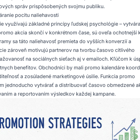
ngových správ prispôsobených svojmu publiku.
anie pocitu naliehavosti
využívajú základné princípy ľudskej psychológie – vytvára
 promo akcia skončí v konkrétnom čase, sú oveľa ochotnejší 
amy sa táto naliehavosť premieta do vyšších konverzií a
ie zároveň motivujú partnerov na tvorbu časovo citlivého
žovanosť na sociálnych sieťach aj v emailoch. Kľúčom k ús
tnych benefitov. Obchodníci by mali promo kalendáre koord
diteľnosť a zosúladené marketingové úsilie. Funkcia promo
om jednoducho vytvárať a distribuovať časovo obmedzené a
dovaním a reportovaním výsledkov každej kampane.