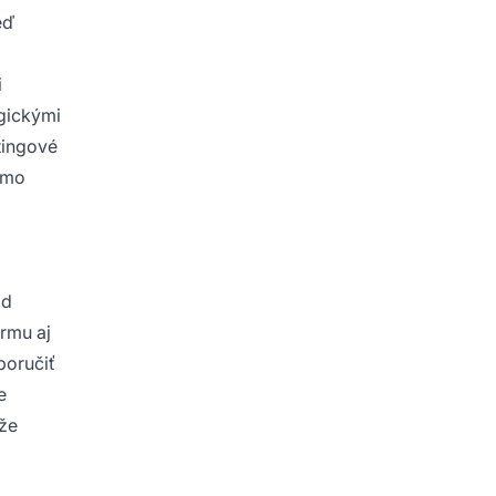
eď
i
gickými
tingové
omo
od
irmu aj
poručiť
e
že