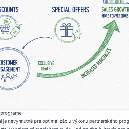
m programe
í je
nevyhnutné pre
optimalizáciu výkonu partnerského pro
etrík v celom zákazníckom cykle – od prvého kliknutia cez 