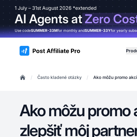
1 July – 31st August 2026 *extended
AI Agents at
Zero Cos
Use code
SUMMER-33M
for monthly and
SUMMER-33Y
for yearly subs
:site.title
Prod
/
/
Často kladené otázky
Ako môžu promo akci
Home
Ako môžu promo 
zlepšiť môj partne