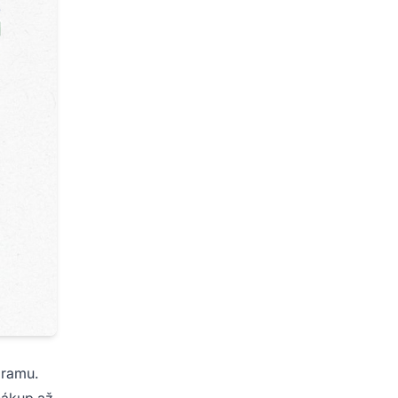
gramu.
nákup až