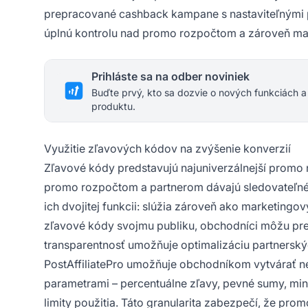
prepracované cashback kampane s nastaviteľnými p
úplnú kontrolu nad promo rozpočtom a zároveň max
Prihláste sa na odber noviniek
Buďte prvý, kto sa dozvie o nových funkciách a
produktu.
Využitie zľavových kódov na zvýšenie konverzií
Zľavové kódy predstavujú najuniverzálnejší promo 
promo rozpočtom a partnerom dávajú sledovateľné 
ich dvojitej funkcii: slúžia zároveň ako marketingo
zľavové kódy svojmu publiku, obchodníci môžu presn
transparentnosť umožňuje optimalizáciu partnerskýc
PostAffiliatePro umožňuje obchodníkom vytvárať
parametrami – percentuálne zľavy, pevné sumy, mi
limity použitia. Táto granularita zabezpečí, že pr