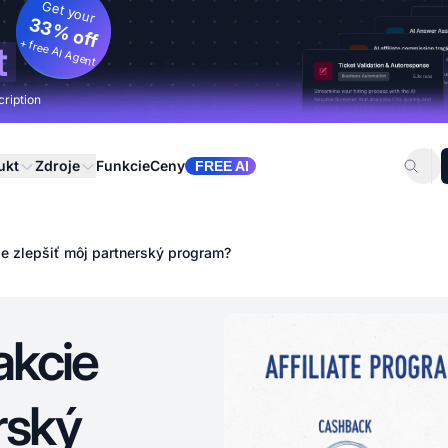
Get your
33% off
+ free AI Agent
t
cription
ukt
Zdroje
Funkcie
Ceny
FREE AI
e zlepšiť môj partnerský program?
akcie
rský