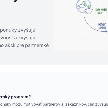
e ponuky zvyšujú
evnosť a zvyšujú
o akcií pre partnerské
erský program?
ponuky môžu motivovať partnerov aj zákazníkov, čím zvyšuj