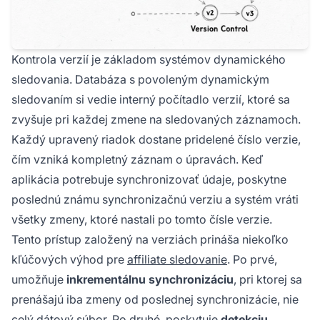
Kontrola verzií je základom systémov dynamického
sledovania. Databáza s povoleným dynamickým
sledovaním si vedie interný počítadlo verzií, ktoré sa
zvyšuje pri každej zmene na sledovaných záznamoch.
Každý upravený riadok dostane pridelené číslo verzie,
čím vzniká kompletný záznam o úpravách. Keď
aplikácia potrebuje synchronizovať údaje, poskytne
poslednú známu synchronizačnú verziu a systém vráti
všetky zmeny, ktoré nastali po tomto čísle verzie.
Tento prístup založený na verziách prináša niekoľko
kľúčových výhod pre
affiliate sledovanie
. Po prvé,
umožňuje
inkrementálnu synchronizáciu
, pri ktorej sa
prenášajú iba zmeny od poslednej synchronizácie, nie
celý dátový súbor. Po druhé, poskytuje
detekciu