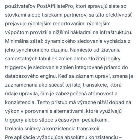
používateľov PostAffiliatePro, ktorí spravujú siete so
stovkami alebo tisíckami partnerov, sa táto efektívnosť
prejavuje rýchlejším reportovaním, rýchlejším
výpočtom provízií a nižšími nákladmi na infraštruktúru.
Minimálna záťaž dynamického sledovania vychádza z
jeho synchronného dizajnu. Namiesto udržiavania
samostatných tabuliek zmien alebo zložitej logiky
triggerov je sledovanie zmien integrované priamo do
databázového enginu. Keď sa záznam upraví, zmena je
zaznamenaná ako súčasť tej istej transakcie, ktorá
údaje upravila, čím je zabezpečená atómovosť a
konzistencia. Tento prístup má výrazne nižší dopad na
výkon v porovnaní s alternatívami, ktoré využívajú
triggery alebo stĺpce s časovými pečiatkami.
Izolácia snímky a konzistencia transakcií
Pre aplikácie vyžadujúce absolútnu konzistenciu –