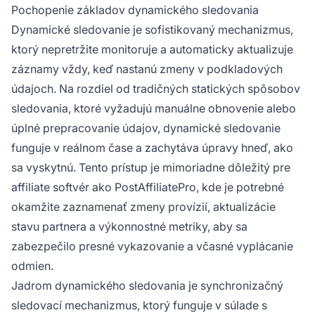
synchronizácie upravené, čím odpadá potreba
Pochopenie základov dynamického sledovania
spracovávať celé dátové sady.
Dynamické sledovanie je sofistikovaný mechanizmus,
ktorý nepretržite monitoruje a automaticky aktualizuje
záznamy vždy, keď nastanú zmeny v podkladových
údajoch. Na rozdiel od tradičných statických spôsobov
sledovania, ktoré vyžadujú manuálne obnovenie alebo
úplné prepracovanie údajov, dynamické sledovanie
funguje v reálnom čase a zachytáva úpravy hneď, ako
sa vyskytnú. Tento prístup je mimoriadne dôležitý pre
affiliate softvér ako PostAffiliatePro, kde je potrebné
okamžite zaznamenať zmeny provízií, aktualizácie
stavu partnera a výkonnostné metriky, aby sa
zabezpečilo presné vykazovanie a včasné vyplácanie
odmien.
Jadrom dynamického sledovania je synchronizačný
sledovací mechanizmus, ktorý funguje v súlade s