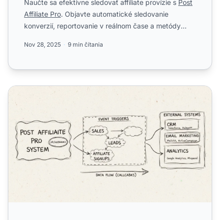
Naučte sa efektívne sledovať affiliate provízie s
Post
Affiliate Pro
. Objavte automatické sledovanie
konverzií, reportovanie v reálnom čase a metódy
výpočtu pro...
Nov 28, 2025
9 min čítania
Čo sú aplikačné spätné volania v Post Affiliate Pro?