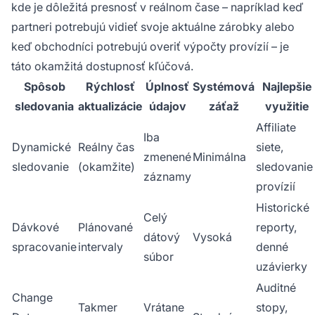
kde je dôležitá presnosť v reálnom čase – napríklad keď
partneri potrebujú vidieť svoje aktuálne zárobky alebo
keď obchodníci potrebujú overiť výpočty provízií – je
táto okamžitá dostupnosť kľúčová.
Spôsob
Rýchlosť
Úplnosť
Systémová
Najlepšie
sledovania
aktualizácie
údajov
záťaž
využitie
Affiliate
Iba
Dynamické
Reálny čas
siete,
zmenené
Minimálna
sledovanie
(okamžite)
sledovanie
záznamy
provízií
Historické
Celý
Dávkové
Plánované
reporty,
dátový
Vysoká
spracovanie
intervaly
denné
súbor
uzávierky
Auditné
Change
Takmer
Vrátane
stopy,