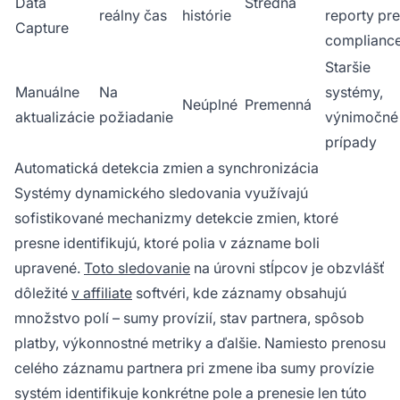
Data
Stredná
reálny čas
histórie
reporty pre
Capture
complianc
Staršie
Manuálne
Na
systémy,
Neúplné
Premenná
aktualizácie
požiadanie
výnimočné
prípady
Automatická detekcia zmien a synchronizácia
Systémy dynamického sledovania využívajú
sofistikované mechanizmy detekcie zmien, ktoré
presne identifikujú, ktoré polia v zázname boli
upravené.
Toto sledovanie
na úrovni stĺpcov je obzvlášť
dôležité
v affiliate
softvéri, kde záznamy obsahujú
množstvo polí – sumy provízií, stav partnera, spôsob
platby, výkonnostné metriky a ďalšie. Namiesto prenosu
celého záznamu partnera pri zmene iba sumy provízie
systém identifikuje konkrétne pole a prenesie len túto