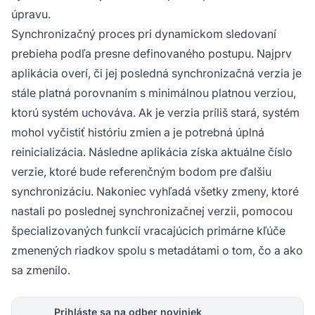
úpravu.
Synchronizačný proces pri dynamickom sledovaní
prebieha podľa presne definovaného postupu. Najprv
aplikácia overí, či jej posledná synchronizačná verzia je
stále platná porovnaním s minimálnou platnou verziou,
ktorú systém uchováva. Ak je verzia príliš stará, systém
mohol vyčistiť históriu zmien a je potrebná úplná
reinicializácia. Následne aplikácia získa aktuálne číslo
verzie, ktoré bude referenčným bodom pre ďalšiu
synchronizáciu. Nakoniec vyhľadá všetky zmeny, ktoré
nastali po poslednej synchronizačnej verzii, pomocou
špecializovaných funkcií vracajúcich primárne kľúče
zmenených riadkov spolu s metadátami o tom, čo a ako
sa zmenilo.
Prihláste sa na odber noviniek