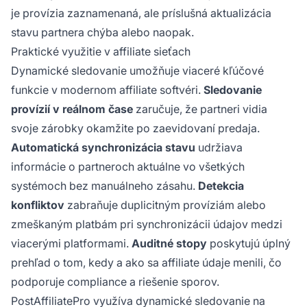
je provízia zaznamenaná, ale príslušná aktualizácia
stavu partnera chýba alebo naopak.
Praktické využitie v affiliate sieťach
Dynamické sledovanie umožňuje viaceré kľúčové
funkcie v modernom affiliate softvéri.
Sledovanie
provízií v reálnom čase
zaručuje, že partneri vidia
svoje zárobky okamžite po zaevidovaní predaja.
Automatická synchronizácia stavu
udržiava
informácie o partneroch aktuálne vo všetkých
systémoch bez manuálneho zásahu.
Detekcia
konfliktov
zabraňuje duplicitným províziám alebo
zmeškaným platbám pri synchronizácii údajov medzi
viacerými platformami.
Auditné stopy
poskytujú úplný
prehľad o tom, kedy a ako sa affiliate údaje menili, čo
podporuje compliance a riešenie sporov.
PostAffiliatePro využíva dynamické sledovanie na