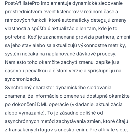
PostAffiliatePro implementuje dynamické sledovanie
prostredníctvom event listenerov v reálnom čase a
rámcových funkcií, ktoré automaticky detegujú zmeny
vlastností a spúšťajú aktualizácie len tam, kde je to
potrebné. Keď je zaznamenaná provízia partnera, zmení
sa jeho stav alebo sa aktualizujú výkonnostné metriky,
systém nečaká na naplánované dávkové procesy.
Namiesto toho okamžite zachytí zmenu, zapíše ju s
časovou pečiatkou a číslom verzie a sprístupní ju na
synchronizáciu.
Synchronný charakter dynamického sledovania
znamená, že informácie o zmene sú dostupné okamžite
po dokončení DML operácie (vkladanie, aktualizácia
alebo vymazanie). To je zásadne odlišné od
asynchrónnych metód zachytávania zmien, ktoré čítajú
z transakčných logov s oneskorením. Pre
affiliate siete
,