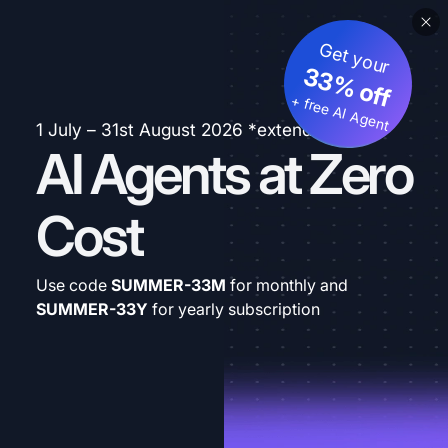
Get your
33% off
+ free AI Agent
1 July – 31st August 2026 *extended
AI Agents at Zero
Cost
Use code
SUMMER-33M
for monthly and
SUMMER-33Y
for yearly subscription