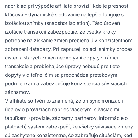
napríklad pri výpočte affiliate provízií, kde je presnosť
kľúčová – dynamické sledovanie najlepšie funguje s
izoláciou snímky (snapshot isolation). Táto úroveň
izolácie transakcií zabezpečuje, že všetky kroky
potrebné na získanie zmien prebiehajú v konzistentnom
zobrazení databázy. Pri zapnutej izolácii snímky proces
čistenia starých zmien neovplyvní dopyty v rámci
transakcie a prebiehajúce úpravy nebudú pre tieto
dopyty viditeľné, čím sa predchádza pretekovým
podmienkam a zabezpečuje konzistencia súvisiacich
záznamov.
V affiliate softvéri to znamená, že pri synchronizácii
údajov o províziách naprieč viacerými súvisiacimi
tabuľkami (provízie, záznamy partnerov, informácie o
platbách) systém zabezpečí, že všetky súvisiace zmeny
sú zachytené konzistentne, čo zabraňuje situáciám, keď