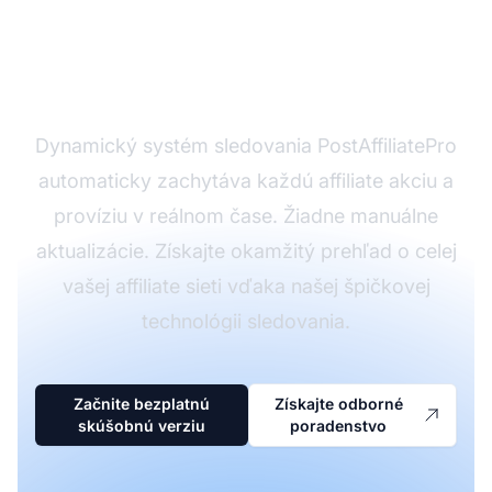
dynamické sledovanie s
PostAffiliatePro
Dynamický systém sledovania PostAffiliatePro
automaticky zachytáva každú affiliate akciu a
províziu v reálnom čase. Žiadne manuálne
aktualizácie. Získajte okamžitý prehľad o celej
vašej affiliate sieti vďaka našej špičkovej
technológii sledovania.
Začnite bezplatnú
Získajte odborné
skúšobnú verziu
poradenstvo