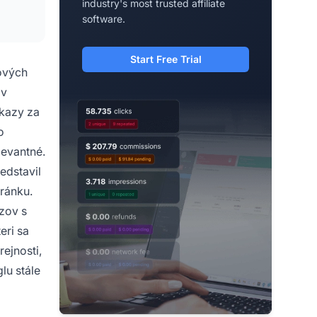
industry's most trusted affiliate
software.
Start Free Trial
bových
ov
dkazy za
o
levantné.
edstavil
tránku.
zov s
eri sa
ejnosti,
lu stále