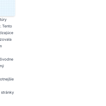
túry
. Tento
ádzajúce
azovala
ým
Pôvodne
bný
otnejšie
 stránky