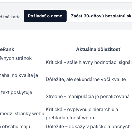
Požiadať o demo
Začať 30-dňovú bezplatnú s
ditná karta
geRank
Aktuálna dôležitosť
tívnych stránok
Kritická – stále hlavný hodnotiaci signál
ha, no kvalita je
Dôležité, ale sekundárne voči kvalite
 text poskytuje
Stredné – manipulácia je penalizovaná
Kritická – ovplyvňuje hierarchiu a
u medzi stránky webu
prehľadateľnosť webu
m obsahu majú
Dôležité – odkazy v pätičke a bočných