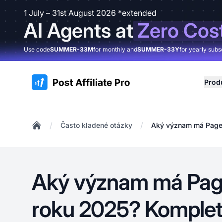
1 July – 31st August 2026 *extended
AI Agents at
Zero Cos
Use code
SUMMER-33M
for monthly and
SUMMER-33Y
for yearly subs
:site.title
Prod
/
/
Často kladené otázky
Aký význam má Page
Home
Aký význam má Pag
roku 2025? Komple