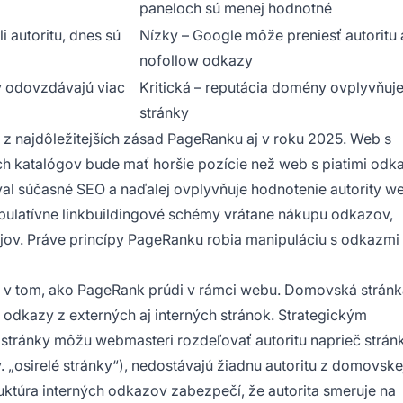
paneloch sú menej hodnotné
 autoritu, dnes sú
Nízky – Google môže preniesť autoritu 
nofollow odkazy
 odovzdávajú viac
Kritická – reputácia domény ovplyvňuj
stránky
u z najdôležitejších zásad PageRanku aj v roku 2025. Web s
h katalógov bude mať horšie pozície než web s piatimi odk
al súčasné SEO a naďalej ovplyvňuje hodnotenie autority w
pulatívne linkbuildingové schémy vrátane nákupu odkazov,
v. Práve princípy PageRanku robia manipuláciu s odkazmi 
hu v tom, ako PageRank prúdi v rámci webu. Domovská strán
a odkazy z externých aj interných stránok. Strategickým
stránky môžu webmasteri rozdeľovať autoritu naprieč strán
. „osirelé stránky“), nedostávajú žiadnu autoritu z domovske
ktúra interných odkazov zabezpečí, že autorita smeruje na