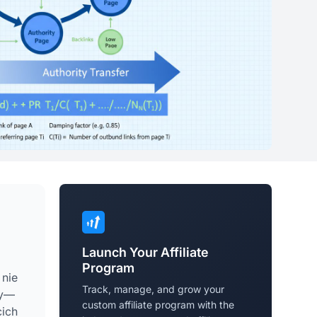
Launch Your Affiliate
Program
 nie
Track, manage, and grow your
ty—
custom affiliate program with the
cich