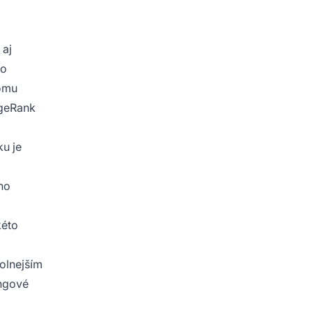
 aj
 o
tomu
ageRank
u je
ho
kéto
dolnejším
ingové