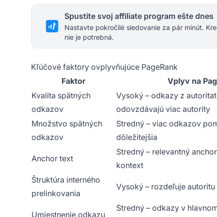
Spustite svoj affiliate program ešte dnes
Nastavte pokročilé sledovanie za pár minút. Kre
nie je potrebná.
Kľúčové faktory ovplyvňujúce PageRank
Faktor
Vplyv na Pa
Kvalita spätných
Vysoký – odkazy z autorita
odkazov
odovzdávajú viac autority
Množstvo spätných
Stredný – viac odkazov pomá
odkazov
dôležitejšia
Stredný – relevantný anchor
Anchor text
kontext
Štruktúra interného
Vysoký – rozdeľuje autorit
prelinkovania
Stredný – odkazy v hlavno
Umiestnenie odkazu