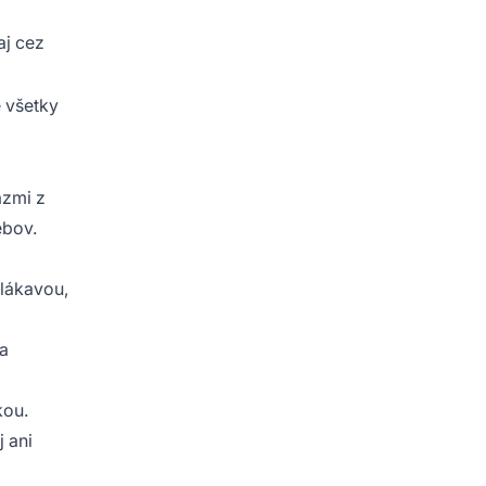
aj cez
e všetky
azmi z
ebov.
lákavou,
ka
kou.
j ani