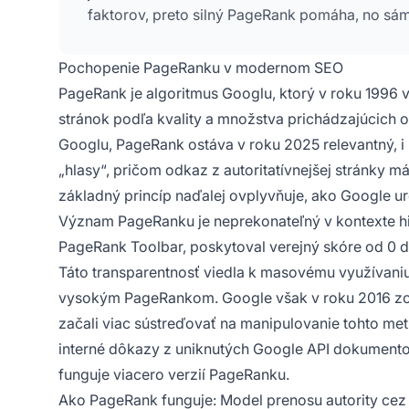
faktorov, preto silný PageRank pomáha, no sám 
Pochopenie PageRanku v modernom SEO
PageRank je algoritmus Googlu, ktorý v roku 1996 v
stránok podľa kvality a množstva prichádzajúcich o
Googlu, PageRank ostáva v roku 2025 relevantný, i
„hlasy“, pričom odkaz z autoritatívnejšej stránky 
základný princíp naďalej ovplyvňuje, ako Google urč
Význam PageRanku je neprekonateľný v kontexte his
PageRank Toolbar, poskytoval verejný skóre od 0 do 
Táto transparentnosť viedla k masovému využívaniu
vysokým PageRankom. Google však v roku 2016 zob
začali viac sústreďovať na manipulovanie tohto metr
interné dôkazy z uniknutých Google API dokumento
funguje viacero verzií PageRanku.
Ako PageRank funguje: Model prenosu autority ce