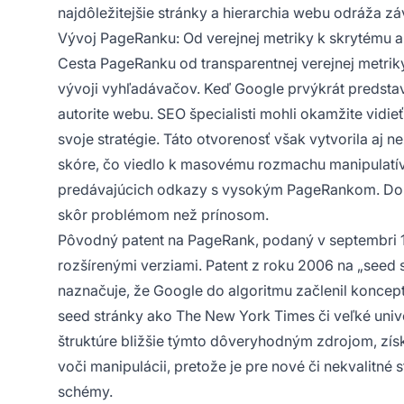
najdôležitejšie stránky a hierarchia webu odráža z
Vývoj PageRanku: Od verejnej metriky k skrytému a
Cesta PageRanku od transparentnej verejnej metriky 
vývoji vyhľadávačov. Keď Google prvýkrát predstav
autorite webu. SEO špecialisti mohli okamžite vidie
svoje stratégie. Táto otvorenosť však vytvorila aj 
skóre, čo viedlo k masovému rozmachu manipulatív
predávajúcich odkazy s vysokým PageRankom. Do r
skôr problémom než prínosom.
Pôvodný patent na PageRank, podaný v septembri 1
rozšírenými verziami. Patent z roku 2006 na „seed 
naznačuje, že Google do algoritmu začlenil koncept
seed stránky ako The New York Times či veľké univer
štruktúre bližšie týmto dôveryhodným zdrojom, získ
voči manipulácii, pretože je pre nové či nekvalitné 
schémy.