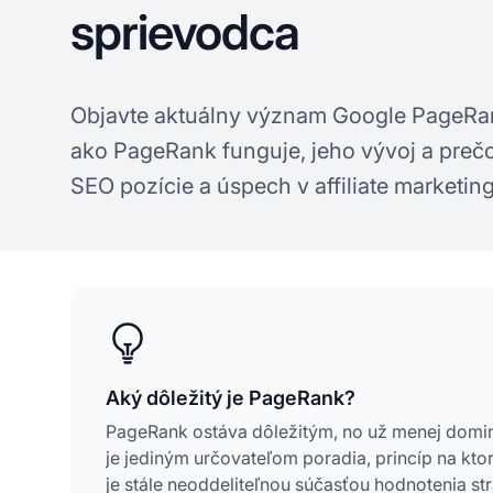
sprievodca
Objavte aktuálny význam Google PageR
ako PageRank funguje, jeho vývoj a prečo 
SEO pozície a úspech v affiliate marketin
Aký dôležitý je PageRank?
PageRank ostáva dôležitým, no už menej domi
je jediným určovateľom poradia, princíp na kt
je stále neoddeliteľnou súčasťou hodnotenia s