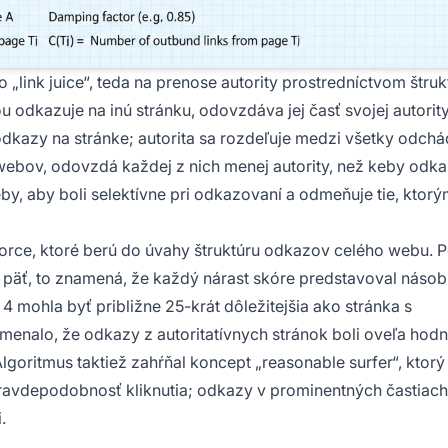
o „link juice“, teda na prenose autority prostredníctvom štruk
u odkazuje na inú stránku, odovzdáva jej časť svojej autority
dkazy na stránke; autorita sa rozdeľuje medzi všetky odch
webov, odovzdá každej z nich menej autority, než keby odk
y, aby boli selektívne pri odkazovaní a odmeňuje tie, ktor
rce, ktoré berú do úvahy štruktúru odkazov celého webu. 
 päť, to znamená, že každý nárast skóre predstavoval náso
4 mohla byť približne 25-krát dôležitejšia ako stránka s
nalo, že odkazy z autoritatívnych stránok boli oveľa hodn
oritmus taktiež zahŕňal koncept „reasonable surfer“, ktorý
ravdepodobnosť kliknutia; odkazy v prominentných častiach
.