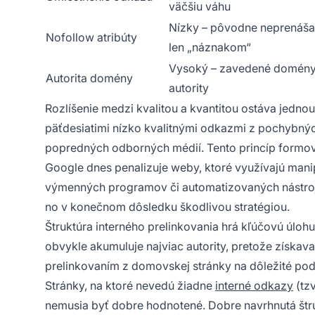
väčšiu váhu
Nízky – pôvodne neprenášali
Nofollow atribúty
len „náznakom“
Vysoký – zavedené domény
Autorita domény
autority
Rozlíšenie medzi kvalitou a kvantitou ostáva jedno
päťdesiatimi nízko kvalitnými odkazmi z pochybnýc
popredných odborných médií. Tento princíp formov
Google dnes penalizuje weby, ktoré využívajú mani
výmenných programov či automatizovaných nástrojo
no v konečnom dôsledku škodlivou stratégiou.
Štruktúra interného prelinkovania hrá kľúčovú úlo
obvykle akumuluje najviac autority, pretože získav
prelinkovaním z domovskej stránky na dôležité pod
Stránky, na ktoré nevedú žiadne
interné odkazy
(tzv
nemusia byť dobre hodnotené. Dobre navrhnutá štru