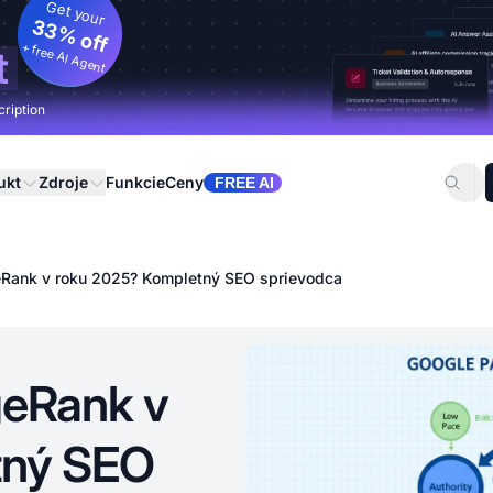
Get your
33% off
+ free AI Agent
t
cription
ukt
Zdroje
Funkcie
Ceny
FREE AI
Rank v roku 2025? Kompletný SEO sprievodca
eRank v
tný SEO