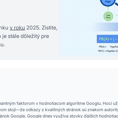
anku
v roku
2025. Zistite,
je stále dôležitý pre
gu.
nantným faktorom v hodnotiacom algoritme Googlu. Hoci už
orom stojí—že odkazy z kvalitných stránok sú znakom autori
tránok Google. Google dnes využíva stovky ďalších hodnotia