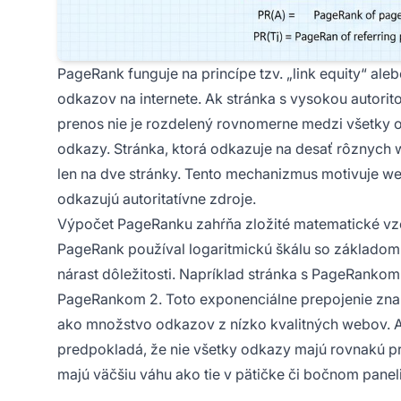
PageRank funguje na princípe tzv. „link equity“ aleb
odkazov na internete. Ak stránka s vysokou autorito
prenos nie je rozdelený rovnomerne medzi všetky o
odkazy. Stránka, ktorá odkazuje na desať rôznych 
len na dve stránky. Tento mechanizmus motivuje web
odkazujú autoritatívne zdroje.
Výpočet PageRanku zahŕňa zložité matematické vzo
PageRank používal logaritmickú škálu so základom
nárast dôležitosti. Napríklad stránka s PageRankom 
PageRankom 2. Toto exponenciálne prepojenie zname
ako množstvo odkazov z nízko kvalitných webov. Alg
predpokladá, že nie všetky odkazy majú rovnakú p
majú väčšiu váhu ako tie v pätičke či bočnom paneli