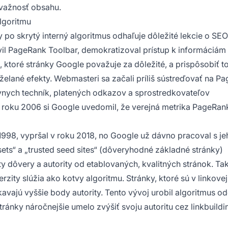
ávažnosť obsahu.
lgoritmu
po skrytý interný algoritmus odhaľuje dôležité lekcie o SEO
il PageRank Toolbar, demokratizoval prístup k informáciám
ť, ktoré stránky Google považuje za dôležité, a prispôsobiť 
neželané efekty. Webmasteri sa začali príliš sústreďovať na P
nych techník, platených odkazov a sprostredkovateľov
oku 2006 si Google uvedomil, že verejná metrika PageRank
998, vypršal v roku 2018, no Google už dávno pracoval s je
sets“ a „trusted seed sites“ (dôveryhodné základné stránky)
y dôvery a autority od etablovaných, kvalitných stránok. Ta
zity slúžia ako kotvy algoritmu. Stránky, ktoré sú v linkovej
avajú vyššie body autority. Tento vývoj urobil algoritmus o
stránky náročnejšie umelo zvýšiť svoju autoritu cez linkbuild