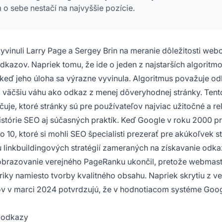
o sebe nestačí na najvyššie pozície.
yvinuli Larry Page a Sergey Brin na meranie dôležitosti we
dkazov. Napriek tomu, že ide o jeden z najstarších algoritm
 keď jeho úloha sa výrazne vyvinula. Algoritmus považuje o
má väčšiu váhu ako odkaz z menej dôveryhodnej stránky. Tent
uje, ktoré stránky sú pre používateľov najviac užitočné a re
tórie SEO aj súčasných praktík. Keď Google v roku 2000 pr
10, ktoré si mohli SEO špecialisti prezerať pre akúkoľvek s
 linkbuildingových stratégií zameraných na získavanie odka
razovanie verejného PageRanku ukončil, pretože webmast
iky namiesto tvorby kvalitného obsahu. Napriek skrytiu z ver
v v marci 2024 potvrdzujú, že v hodnotiacom systéme Goog
z odkazy