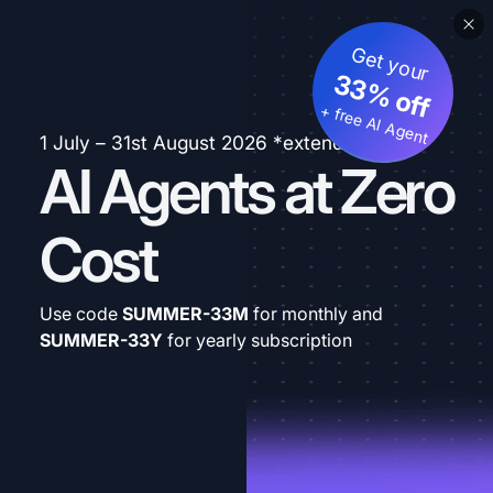
Get your
33% off
+ free AI Agent
1 July – 31st August 2026 *extended
AI Agents at Zero
Cost
Use code
SUMMER-33M
for monthly and
SUMMER-33Y
for yearly subscription