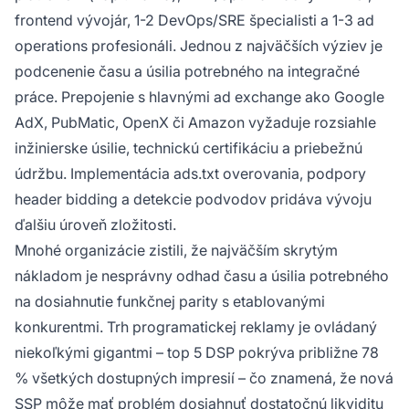
frontend vývojár, 1-2 DevOps/SRE špecialisti a 1-3 ad
operations profesionáli. Jednou z najväčších výziev je
podcenenie času a úsilia potrebného na integračné
práce. Prepojenie s hlavnými ad exchange ako Google
AdX, PubMatic, OpenX či Amazon vyžaduje rozsiahle
inžinierske úsilie, technickú certifikáciu a priebežnú
údržbu. Implementácia ads.txt overovania, podpory
header bidding a detekcie podvodov pridáva vývoju
ďalšiu úroveň zložitosti.
Mnohé organizácie zistili, že najväčším skrytým
nákladom je nesprávny odhad času a úsilia potrebného
na dosiahnutie funkčnej parity s etablovanými
konkurentmi. Trh programatickej reklamy je ovládaný
niekoľkými gigantmi – top 5 DSP pokrýva približne 78
% všetkých dostupných impresií – čo znamená, že nová
SSP môže mať problém dosiahnuť dostatočnú likviditu