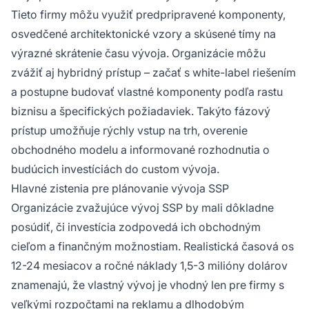
Tieto firmy môžu využiť predpripravené komponenty,
osvedčené architektonické vzory a skúsené tímy na
výrazné skrátenie času vývoja. Organizácie môžu
zvážiť aj hybridný prístup – začať s white-label riešením
a postupne budovať vlastné komponenty podľa rastu
biznisu a špecifických požiadaviek. Takýto fázový
prístup umožňuje rýchly vstup na trh, overenie
obchodného modelu a informované rozhodnutia o
budúcich investíciách do custom vývoja.
Hlavné zistenia pre plánovanie vývoja SSP
Organizácie zvažujúce vývoj SSP by mali dôkladne
posúdiť, či investícia zodpovedá ich obchodným
cieľom a finančným možnostiam. Realistická časová os
12-24 mesiacov a ročné náklady 1,5-3 milióny dolárov
znamenajú, že vlastný vývoj je vhodný len pre firmy s
veľkými rozpočtami na reklamu a dlhodobým