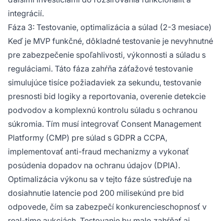
integrácií.
Fáza 3: Testovanie, optimalizácia a súlad (2-3 mesiace)
Keď je MVP funkčné, dôkladné testovanie je nevyhnutné
pre zabezpečenie spoľahlivosti, výkonnosti a súladu s
reguláciami. Táto fáza zahŕňa záťažové testovanie
simulujúce tisíce požiadaviek za sekundu, testovanie
presnosti bid logiky a reportovania, overenie detekcie
podvodov a komplexnú kontrolu súladu s ochranou
súkromia. Tím musí integrovať Consent Management
Platformy (CMP) pre súlad s GDPR a CCPA,
implementovať anti-fraud mechanizmy a vykonať
posúdenia dopadov na ochranu údajov (DPIA).
Optimalizácia výkonu sa v tejto fáze sústreďuje na
dosiahnutie latencie pod 200 milisekúnd pre bid
odpovede, čím sa zabezpečí konkurencieschopnosť v
real-time aukciách. Testovanie by malo zahŕňať aj