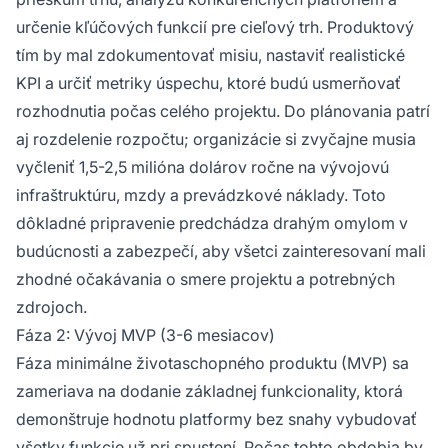
určenie kľúčových funkcií pre cieľový trh. Produktový
tím by mal zdokumentovať misiu, nastaviť realistické
KPI a určiť metriky úspechu, ktoré budú usmerňovať
rozhodnutia počas celého projektu. Do plánovania patrí
aj rozdelenie rozpočtu; organizácie si zvyčajne musia
vyčleniť 1,5-2,5 milióna dolárov ročne na vývojovú
infraštruktúru, mzdy a prevádzkové náklady. Toto
dôkladné pripravenie predchádza drahým omylom v
budúcnosti a zabezpečí, aby všetci zainteresovaní mali
zhodné očakávania o smere projektu a potrebných
zdrojoch.
Fáza 2: Vývoj MVP (3-6 mesiacov)
Fáza minimálne životaschopného produktu (MVP) sa
zameriava na dodanie základnej funkcionality, ktorá
demonštruje hodnotu platformy bez snahy vybudovať
všetky funkcie už pri spustení. Počas tohto obdobia by