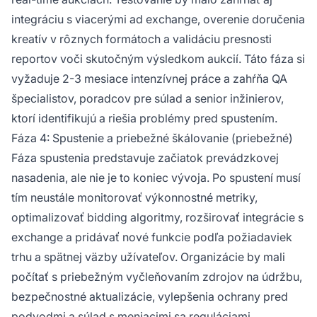
integráciu s viacerými ad exchange, overenie doručenia
kreatív v rôznych formátoch a validáciu presnosti
reportov voči skutočným výsledkom aukcií. Táto fáza si
vyžaduje 2-3 mesiace intenzívnej práce a zahŕňa QA
špecialistov, poradcov pre súlad a senior inžinierov,
ktorí identifikujú a riešia problémy pred spustením.
Fáza 4: Spustenie a priebežné škálovanie (priebežné)
Fáza spustenia predstavuje začiatok prevádzkovej
nasadenia, ale nie je to koniec vývoja. Po spustení musí
tím neustále monitorovať výkonnostné metriky,
optimalizovať bidding algoritmy, rozširovať integrácie s
exchange a pridávať nové funkcie podľa požiadaviek
trhu a spätnej väzby užívateľov. Organizácie by mali
počítať s priebežným vyčleňovaním zdrojov na údržbu,
bezpečnostné aktualizácie, vylepšenia ochrany pred
podvodmi a súlad s meniacimi sa reguláciami.