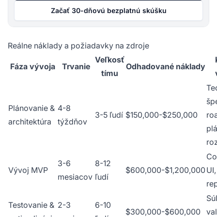
Začať 30-dňovú bezplatnú skúšku
Reálne náklady a požiadavky na zdroje
Veľkosť
Fáza vývoja
Trvanie
Odhadované náklady
tímu
Te
špe
Plánovanie &
4-8
3-5 ľudí
$150,000-$250,000
ro
architektúra
týždňov
pl
ro
Co
3-6
8-12
Vývoj MVP
$600,000-$1,200,000
UI
mesiacov
ľudí
re
Sú
Testovanie &
2-3
6-10
$300,000-$600,000
va