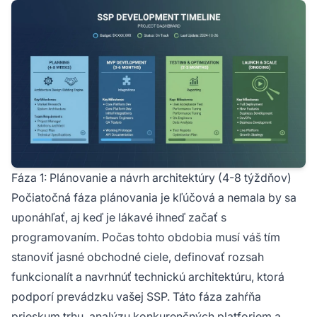
Fáza 1: Plánovanie a návrh architektúry (4-8 týždňov)
Počiatočná fáza plánovania je kľúčová a nemala by sa
uponáhľať, aj keď je lákavé ihneď začať s
programovaním. Počas tohto obdobia musí váš tím
stanoviť jasné obchodné ciele, definovať rozsah
funkcionalít a navrhnúť technickú architektúru, ktorá
podporí prevádzku vašej SSP. Táto fáza zahŕňa
prieskum trhu, analýzu konkurenčných platforiem a