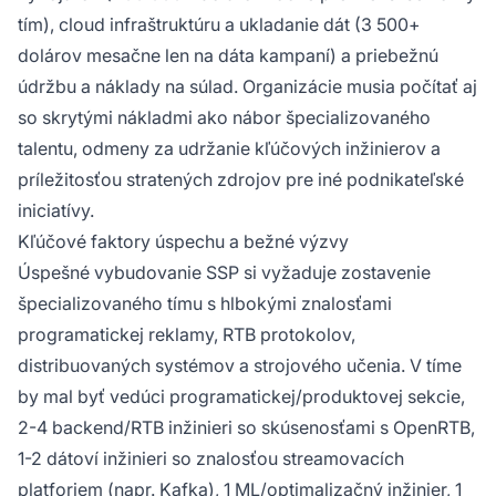
tím), cloud infraštruktúru a ukladanie dát (3 500+
dolárov mesačne len na dáta kampaní) a priebežnú
údržbu a náklady na súlad. Organizácie musia počítať aj
so skrytými nákladmi ako nábor špecializovaného
talentu, odmeny za udržanie kľúčových inžinierov a
príležitosťou stratených zdrojov pre iné podnikateľské
iniciatívy.
Kľúčové faktory úspechu a bežné výzvy
Úspešné vybudovanie SSP si vyžaduje zostavenie
špecializovaného tímu s hlbokými znalosťami
programatickej reklamy, RTB protokolov,
distribuovaných systémov a strojového učenia. V tíme
by mal byť vedúci programatickej/produktovej sekcie,
2-4 backend/RTB inžinieri so skúsenosťami s OpenRTB,
1-2 dátoví inžinieri so znalosťou streamovacích
platforiem (napr. Kafka), 1 ML/optimalizačný inžinier, 1