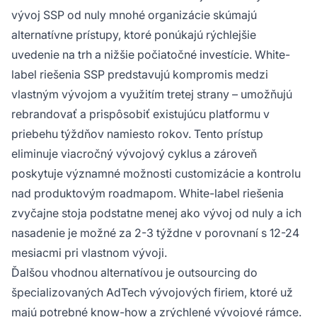
vývoj SSP od nuly mnohé organizácie skúmajú
alternatívne prístupy, ktoré ponúkajú rýchlejšie
uvedenie na trh a nižšie počiatočné investície. White-
label riešenia SSP predstavujú kompromis medzi
vlastným vývojom a využitím tretej strany – umožňujú
rebrandovať a prispôsobiť existujúcu platformu v
priebehu týždňov namiesto rokov. Tento prístup
eliminuje viacročný vývojový cyklus a zároveň
poskytuje významné možnosti customizácie a kontrolu
nad produktovým roadmapom. White-label riešenia
zvyčajne stoja podstatne menej ako vývoj od nuly a ich
nasadenie je možné za 2-3 týždne v porovnaní s 12-24
mesiacmi pri vlastnom vývoji.
Ďalšou vhodnou alternatívou je outsourcing do
špecializovaných AdTech vývojových firiem, ktoré už
majú potrebné know-how a zrýchlené vývojové rámce.