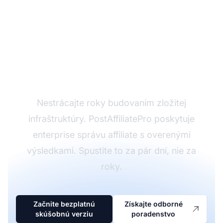
Pripravení spustiť svoj
affiliate program?
Nestrácajte roky budovaním zložitej
infraštruktúry. PostAffiliatePro poskytuje
enterprise správu affiliate s overenými
výsledkami. Spustite to za pár dní, nie za
roky.
Začnite bezplatnú
Získajte odborné
skúšobnú verziu
poradenstvo