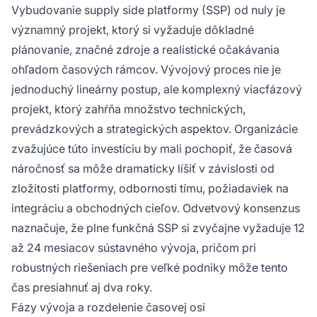
Vybudovanie supply side platformy (SSP) od nuly je
významný projekt, ktorý si vyžaduje dôkladné
plánovanie, značné zdroje a realistické očakávania
ohľadom časových rámcov. Vývojový proces nie je
jednoduchý lineárny postup, ale komplexný viacfázový
projekt, ktorý zahŕňa množstvo technických,
prevádzkových a strategických aspektov. Organizácie
zvažujúce túto investíciu by mali pochopiť, že časová
náročnosť sa môže dramaticky líšiť v závislosti od
zložitosti platformy, odbornosti tímu, požiadaviek na
integráciu a obchodných cieľov. Odvetvový konsenzus
naznačuje, že plne funkčná SSP si zvyčajne vyžaduje 12
až 24 mesiacov sústavného vývoja, pričom pri
robustných riešeniach pre veľké podniky môže tento
čas presiahnuť aj dva roky.
Fázy vývoja a rozdelenie časovej osi