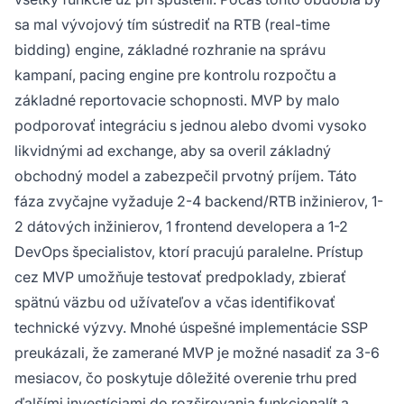
sa mal vývojový tím sústrediť na RTB (real-time
bidding) engine, základné rozhranie na správu
kampaní, pacing engine pre kontrolu rozpočtu a
základné reportovacie schopnosti. MVP by malo
podporovať integráciu s jednou alebo dvomi vysoko
likvidnými ad exchange, aby sa overil základný
obchodný model a zabezpečil prvotný príjem. Táto
fáza zvyčajne vyžaduje 2-4 backend/RTB inžinierov, 1-
2 dátových inžinierov, 1 frontend developera a 1-2
DevOps špecialistov, ktorí pracujú paralelne. Prístup
cez MVP umožňuje testovať predpoklady, zbierať
spätnú väzbu od užívateľov a včas identifikovať
technické výzvy. Mnohé úspešné implementácie SSP
preukázali, že zamerané MVP je možné nasadiť za 3-6
mesiacov, čo poskytuje dôležité overenie trhu pred
ďalšími investíciami do rozširovania funkcionalít a