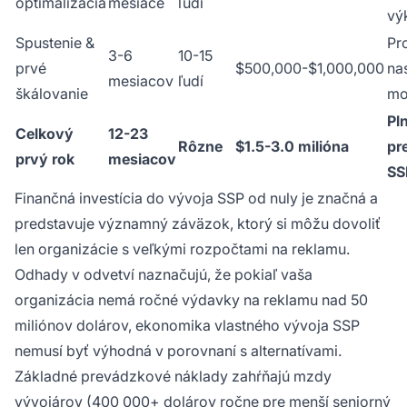
optimalizácia
mesiace
ľudí
vý
Spustenie &
Pr
3-6
10-15
prvé
$500,000-$1,000,000
na
mesiacov
ľudí
škálovanie
mo
Pl
Celkový
12-23
Rôzne
$1.5-3.0 milióna
pr
prvý rok
mesiacov
SS
Finančná investícia do vývoja SSP od nuly je značná a
predstavuje významný záväzok, ktorý si môžu dovoliť
len organizácie s veľkými rozpočtami na reklamu.
Odhady v odvetví naznačujú, že pokiaľ vaša
organizácia nemá ročné výdavky na reklamu nad 50
miliónov dolárov, ekonomika vlastného vývoja SSP
nemusí byť výhodná v porovnaní s alternatívami.
Základné prevádzkové náklady zahŕňajú mzdy
vývojárov (400 000+ dolárov ročne pre menší seniorný