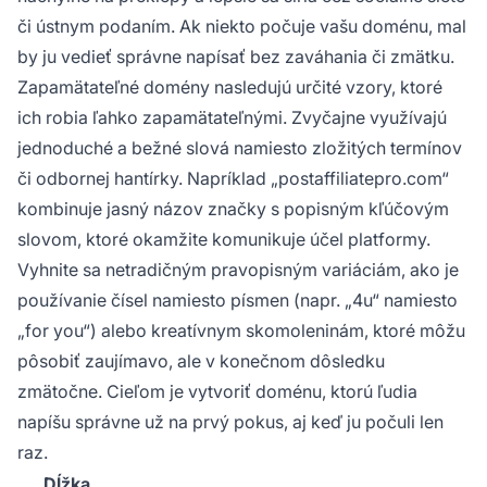
či ústnym podaním. Ak niekto počuje vašu doménu, mal
by ju vedieť správne napísať bez zaváhania či zmätku.
Zapamätateľné domény nasledujú určité vzory, ktoré
ich robia ľahko zapamätateľnými. Zvyčajne využívajú
jednoduché a bežné slová namiesto zložitých termínov
či odbornej hantírky. Napríklad „postaffiliatepro.com“
kombinuje jasný názov značky s popisným kľúčovým
slovom, ktoré okamžite komunikuje účel platformy.
Vyhnite sa netradičným pravopisným variáciám, ako je
používanie čísel namiesto písmen (napr. „4u“ namiesto
„for you“) alebo kreatívnym skomoleninám, ktoré môžu
pôsobiť zaujímavo, ale v konečnom dôsledku
zmätočne. Cieľom je vytvoriť doménu, ktorú ľudia
napíšu správne už na prvý pokus, aj keď ju počuli len
raz.
Dĺžka