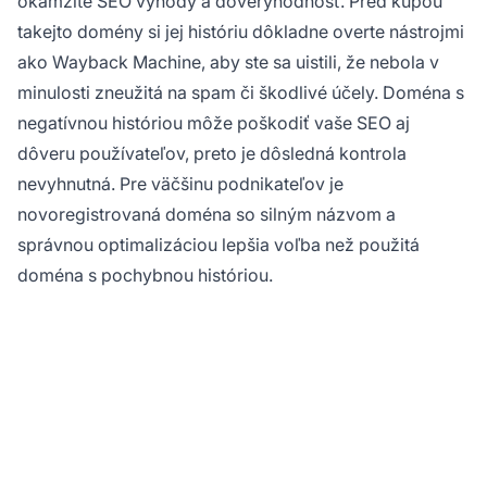
okamžité SEO výhody a dôveryhodnosť. Pred kúpou
takejto domény si jej históriu dôkladne overte nástrojmi
ako Wayback Machine, aby ste sa uistili, že nebola v
minulosti zneužitá na spam či škodlivé účely. Doména s
negatívnou históriou môže poškodiť vaše SEO aj
dôveru používateľov, preto je dôsledná kontrola
nevyhnutná. Pre väčšinu podnikateľov je
novoregistrovaná doména so silným názvom a
správnou optimalizáciou lepšia voľba než použitá
doména s pochybnou históriou.