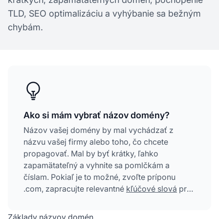
TLD, SEO optimalizáciu a vyhýbanie sa bežným
chybám.
Ako si mám vybrať názov domény?
Názov vašej domény by mal vychádzať z
názvu vašej firmy alebo toho, čo chcete
propagovať. Mal by byť krátky, ľahko
zapamätateľný a vyhnite sa pomlčkám a
číslam. Pokiaľ je to možné, zvoľte príponu
.com, zapracujte relevantné
kľúčové slová
pre
SEO a overte si dostupnosť na sociálnych
sieťach.
Základy názvov domén