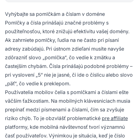
Vyhýbajte sa pomlčkám a číslam v doméne
Pomlčky a čísla prinášajú značné problémy s
použiteľnosťou, ktoré znižujú efektivitu vašej domény.
Ak zahrniete pomlčky, ľudia na ne často pri písaní
adresy zabúdajú. Pri ústnom zdieľaní musíte navyše
zdôrazniť slovo „pomlčka“, čo vedie k zmätku a
častejším chybám. Čísla prinášajú podobné problémy –
pri vyslovení „5“ nie je jasné, či ide o číslicu alebo slovo
„päť“, čo vedie k preklepom.
Používatelia mobilov čelia s pomlčkami a číslami ešte
väčším ťažkostiam. Na mobilných klávesniciach musia
prepínať medzi písmenami a číslami, čím sa zvyšuje
riziko chýb. To je obzvlášť problematické
pre affiliate
platformy, kde mobilná návštevnosť tvorí významnú
časť používateľov. Výnimkou je situácia, keď je číslo