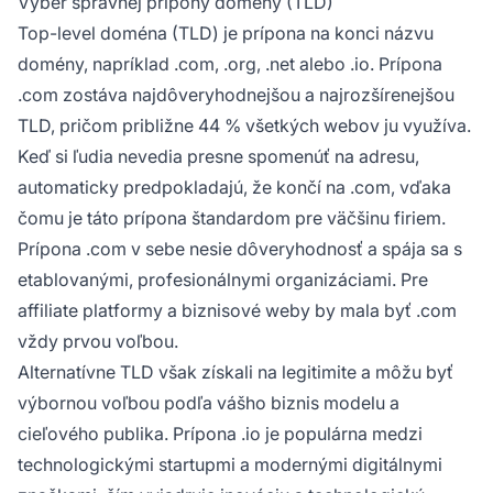
Výber správnej prípony domény (TLD)
Top-level doména (TLD) je prípona na konci názvu
domény, napríklad .com, .org, .net alebo .io. Prípona
.com zostáva najdôveryhodnejšou a najrozšírenejšou
TLD, pričom približne 44 % všetkých webov ju využíva.
Keď si ľudia nevedia presne spomenúť na adresu,
automaticky predpokladajú, že končí na .com, vďaka
čomu je táto prípona štandardom pre väčšinu firiem.
Prípona .com v sebe nesie dôveryhodnosť a spája sa s
etablovanými, profesionálnymi organizáciami. Pre
affiliate platformy a biznisové weby by mala byť .com
vždy prvou voľbou.
Alternatívne TLD však získali na legitimite a môžu byť
výbornou voľbou podľa vášho biznis modelu a
cieľového publika. Prípona .io je populárna medzi
technologickými startupmi a modernými digitálnymi