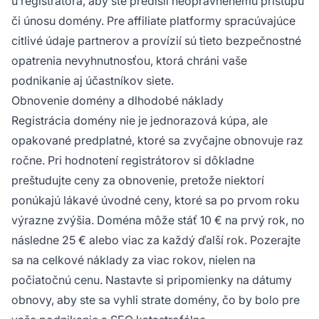
u registrátora, aby ste predišli neoprávnenému prístupu
či únosu domény. Pre affiliate platformy spracúvajúce
citlivé údaje partnerov a provízií sú tieto bezpečnostné
opatrenia nevyhnutnosťou, ktorá chráni vaše
podnikanie aj účastníkov siete.
Obnovenie domény a dlhodobé náklady
Registrácia domény nie je jednorazová kúpa, ale
opakované predplatné, ktoré sa zvyčajne obnovuje raz
ročne. Pri hodnotení registrátorov si dôkladne
preštudujte ceny za obnovenie, pretože niektorí
ponúkajú lákavé úvodné ceny, ktoré sa po prvom roku
výrazne zvýšia. Doména môže stáť 10 € na prvý rok, no
následne 25 € alebo viac za každý ďalší rok. Pozerajte
sa na celkové náklady za viac rokov, nielen na
počiatočnú cenu. Nastavte si pripomienky na dátumy
obnovy, aby ste sa vyhli strate domény, čo by bolo pre