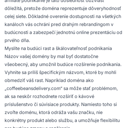
affiliate podnikanie je táto dôslednosť obzvlášť
dôležitá, pretože doména reprezentuje dôveryhodnosť
celej siete. Dôkladné overenie dostupnosti na všetkých
kanáloch vás ochráni pred drahým rebrandingom v
budúcnosti a zabezpečí jednotnú online prezentáciu od
prvého dňa.
Myslite na budúci rast a škálovateľnosť podnikania
Názov vašej domény by mal byť dostatočne
všeobecný, aby umožnil budúce rozšírenie podnikania.
Vyhnite sa príliš špecifickým názvom, ktoré by mohli
obmedziť váš rast. Napríklad doména ako
„coffeebeansdelivery.com“ sa môže stať problémom,
ak sa neskôr rozhodnete rozšíriť o kávové
príslušenstvo či súvisiace produkty. Namiesto toho si
zvoľte doménu, ktorá odráža vašu značku, nie
konkrétny produkt alebo službu, a umožňuje flexibilitu