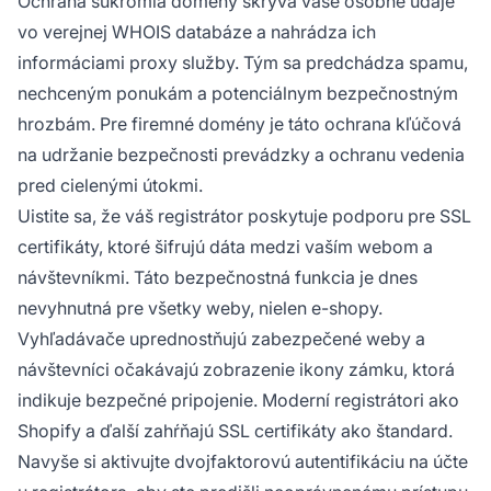
Ochrana súkromia domény skrýva vaše osobné údaje
vo verejnej WHOIS databáze a nahrádza ich
informáciami proxy služby. Tým sa predchádza spamu,
nechceným ponukám a potenciálnym bezpečnostným
hrozbám. Pre firemné domény je táto ochrana kľúčová
na udržanie bezpečnosti prevádzky a ochranu vedenia
pred cielenými útokmi.
Uistite sa, že váš registrátor poskytuje podporu pre SSL
certifikáty, ktoré šifrujú dáta medzi vaším webom a
návštevníkmi. Táto bezpečnostná funkcia je dnes
nevyhnutná pre všetky weby, nielen e-shopy.
Vyhľadávače uprednostňujú zabezpečené weby a
návštevníci očakávajú zobrazenie ikony zámku, ktorá
indikuje bezpečné pripojenie. Moderní registrátori ako
Shopify a ďalší zahŕňajú SSL certifikáty ako štandard.
Navyše si aktivujte dvojfaktorovú autentifikáciu na účte