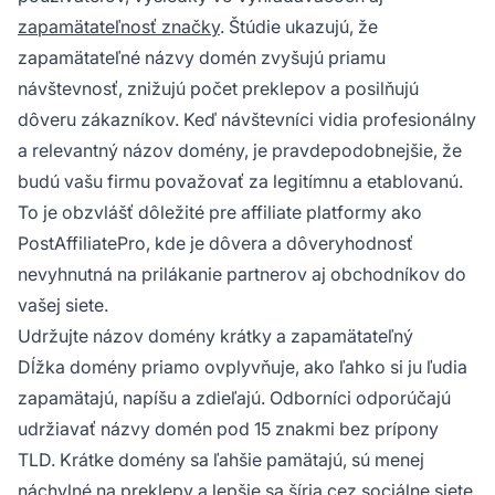
zapamätateľnosť značky
. Štúdie ukazujú, že
zapamätateľné názvy domén zvyšujú priamu
návštevnosť, znižujú počet preklepov a posilňujú
dôveru zákazníkov. Keď návštevníci vidia profesionálny
a relevantný názov domény, je pravdepodobnejšie, že
budú vašu firmu považovať za legitímnu a etablovanú.
To je obzvlášť dôležité pre affiliate platformy ako
PostAffiliatePro, kde je dôvera a dôveryhodnosť
nevyhnutná na prilákanie partnerov aj obchodníkov do
vašej siete.
Udržujte názov domény krátky a zapamätateľný
Dĺžka domény priamo ovplyvňuje, ako ľahko si ju ľudia
zapamätajú, napíšu a zdieľajú. Odborníci odporúčajú
udržiavať názvy domén pod 15 znakmi bez prípony
TLD. Krátke domény sa ľahšie pamätajú, sú menej
náchylné na preklepy a lepšie sa šíria cez sociálne siete