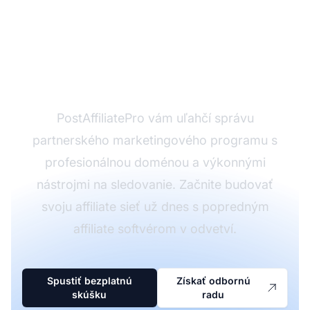
Ste pripravení spustiť
svoj partnerský
program?
PostAffiliatePro vám uľahčí správu
partnerského marketingového programu s
profesionálnou doménou a výkonnými
nástrojmi na sledovanie. Začnite budovať
svoju affiliate sieť už dnes s popredným
affiliate softvérom v odvetví.
Spustiť bezplatnú
Získať odbornú
skúšku
radu