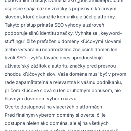
budovaním značky. Doména ako „postaffiliatepro.com“
úspešne spája názov značky s popisným kľúčovým
slovom, ktoré okamžite komunikuje účel platformy.
Takýto prístup prináša SEO výhody a zároveň
podporuje silnú identitu značky. Vyhnite sa „keyword-
stuffingu“ čiže preťaženiu domény kľúčovými slovami
alebo vytváraniu neprirodzene znejúcich domén len
kvôli SEO – vyhľadávače dnes uprednostňujú
užívateľský zážitok a autoritu značky pred
presnou
zhodou kľúčových slov
. Vaša doména musí byť v prvom
rade zapamätateľná a relevantná k vášmu podnikaniu,
pričom kľúčové slová sú len druhotným bonusom, nie
hlavným dôvodom výberu názvu.
Overte dostupnosť na viacerých platformách
Pred finálnym výberom domény si overte, či je
dostupná nielen ako doména, ale aj na všetkých