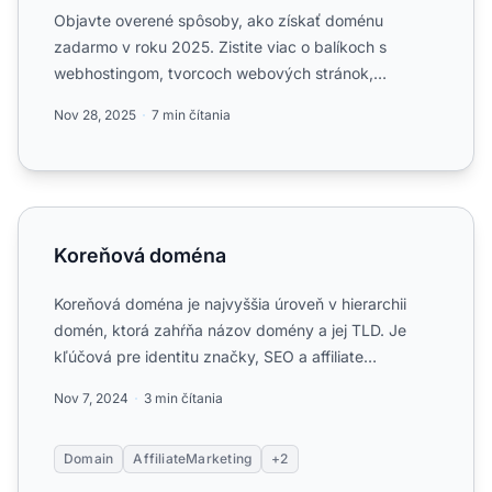
Objavte overené spôsoby, ako získať doménu
zadarmo v roku 2025. Zistite viac o balíkoch s
webhostingom, tvorcoch webových stránok,
bezplatných registrátoroch a ...
Nov 28, 2025
7 min čítania
Koreňová doména
Koreňová doména
Koreňová doména je najvyššia úroveň v hierarchii
domén, ktorá zahŕňa názov domény a jej TLD. Je
kľúčová pre identitu značky, SEO a affiliate
marketing. Zistite ...
Nov 7, 2024
3 min čítania
Domain
AffiliateMarketing
+2