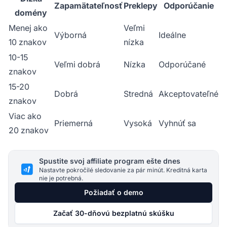
Zapamätateľnosť
Preklepy
Odporúčanie
domény
Menej ako
Veľmi
Výborná
Ideálne
10 znakov
nízka
10-15
Veľmi dobrá
Nízka
Odporúčané
znakov
15-20
Dobrá
Stredná
Akceptovateľné
znakov
Viac ako
Priemerná
Vysoká
Vyhnúť sa
20 znakov
Spustite svoj affiliate program ešte dnes
Nastavte pokročilé sledovanie za pár minút. Kreditná karta
nie je potrebná.
Požiadať o demo
Začať 30-dňovú bezplatnú skúšku