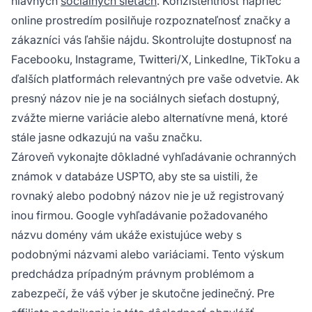
hlavných
sociálnych sieťach
. Konzistentnosť naprieč
online prostredím posilňuje rozpoznateľnosť značky a
zákazníci vás ľahšie nájdu. Skontrolujte dostupnosť na
Facebooku, Instagrame, Twitteri/X, LinkedIne, TikToku a
ďalších platformách relevantných pre vaše odvetvie. Ak
presný názov nie je na sociálnych sieťach dostupný,
zvážte mierne variácie alebo alternatívne mená, ktoré
stále jasne odkazujú na vašu značku.
Zároveň vykonajte dôkladné vyhľadávanie ochranných
známok v databáze USPTO, aby ste sa uistili, že
rovnaký alebo podobný názov nie je už registrovaný
inou firmou. Google vyhľadávanie požadovaného
názvu domény vám ukáže existujúce weby s
podobnými názvami alebo variáciami. Tento výskum
predchádza prípadným právnym problémom a
zabezpečí, že váš výber je skutočne jedinečný. Pre