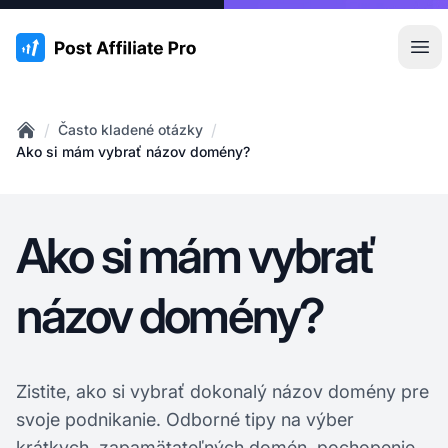
:site.title
Otv
/
/
Často kladené otázky
Home
Ako si mám vybrať názov domény?
Ako si mám vybrať
názov domény?
Zistite, ako si vybrať dokonalý názov domény pre
svoje podnikanie. Odborné tipy na výber
krátkych, zapamätateľných domén, pochopenie