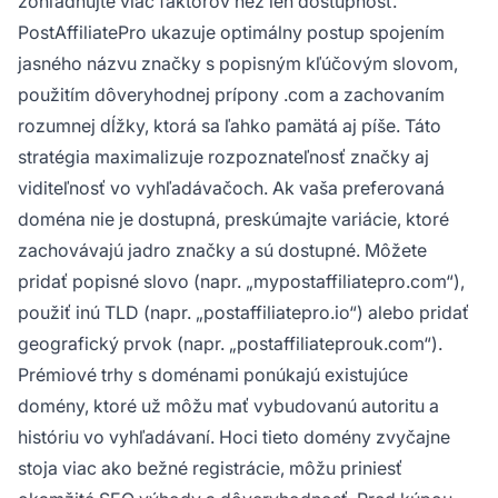
zohľadňujte viac faktorov než len dostupnosť.
PostAffiliatePro ukazuje optimálny postup spojením
jasného názvu značky s popisným kľúčovým slovom,
použitím dôveryhodnej prípony .com a zachovaním
rozumnej dĺžky, ktorá sa ľahko pamätá aj píše. Táto
stratégia maximalizuje rozpoznateľnosť značky aj
viditeľnosť vo vyhľadávačoch. Ak vaša preferovaná
doména nie je dostupná, preskúmajte variácie, ktoré
zachovávajú jadro značky a sú dostupné. Môžete
pridať popisné slovo (napr. „mypostaffiliatepro.com“),
použiť inú TLD (napr. „postaffiliatepro.io“) alebo pridať
geografický prvok (napr. „postaffiliateprouk.com“).
Prémiové trhy s doménami ponúkajú existujúce
domény, ktoré už môžu mať vybudovanú autoritu a
históriu vo vyhľadávaní. Hoci tieto domény zvyčajne
stoja viac ako bežné registrácie, môžu priniesť