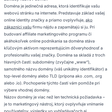
Doména je jedinečná adresa, ktorá identifikuje vašu
webovú stránku na internete. Predstavuje základ vašej
online identity značky a priamo ovplyvňuje,
ako
zákazníci vašu
firmu nájdu a zapamätajú si ju. Pri
budovaní affiliate marketingového programu či
akéhokoľvek online podnikania sa doména stáva
kľúčovým aktívom reprezentujúcim dôveryhodnosť a
profesionalitu vašej značky. Doména sa skladá z troch
hlavných častí: subdomény (zvyčajne „www“),
samotného názvu domény (váš unikátny identifikátor) a
top-level domény alebo TLD (prípona ako .com, .org
alebo .io). Pochopenie týchto častí vám pomôže pri
výbere vhodnej domény.
Názov domény je viac než len technická požiadavka –
je to marketingový nástroj, ktorý ovplyvňuje vnímanie
používateľov, výsledky vo vyhľadávačoch aj