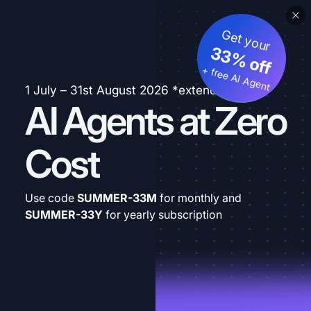
Get your
33% off
+ free AI Agent
1 July – 31st August 2026 *extended
AI Agents at Zero
Cost
Use code
SUMMER-33M
for monthly and
SUMMER-33Y
for yearly subscription