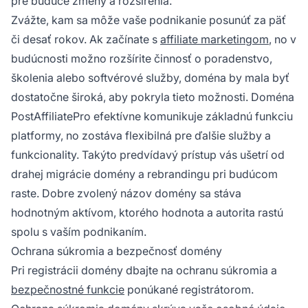
pre budúce zmeny a rozšírenia.
Zvážte, kam sa môže vaše podnikanie posunúť za päť
či desať rokov. Ak začínate s
affiliate marketingom
, no v
budúcnosti možno rozšírite činnosť o poradenstvo,
školenia alebo softvérové služby, doména by mala byť
dostatočne široká, aby pokryla tieto možnosti. Doména
PostAffiliatePro efektívne komunikuje základnú funkciu
platformy, no zostáva flexibilná pre ďalšie služby a
funkcionality. Takýto predvídavý prístup vás ušetrí od
drahej migrácie domény a rebrandingu pri budúcom
raste. Dobre zvolený názov domény sa stáva
hodnotným aktívom, ktorého hodnota a autorita rastú
spolu s vaším podnikaním.
Ochrana súkromia a bezpečnosť domény
Pri registrácii domény dbajte na ochranu súkromia a
bezpečnostné funkcie
ponúkané registrátorom.