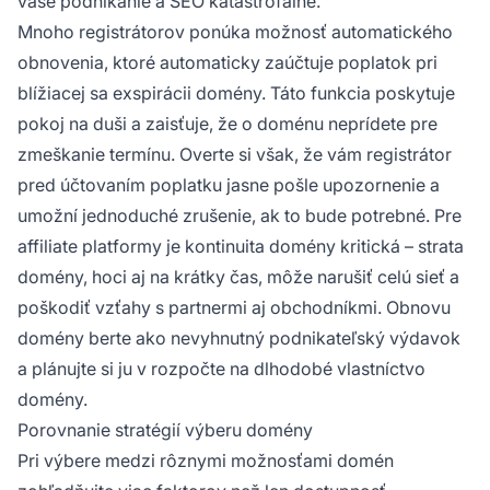
vaše podnikanie a SEO katastrofálne.
Mnoho registrátorov ponúka možnosť automatického
obnovenia, ktoré automaticky zaúčtuje poplatok pri
blížiacej sa exspirácii domény. Táto funkcia poskytuje
pokoj na duši a zaisťuje, že o doménu neprídete pre
zmeškanie termínu. Overte si však, že vám registrátor
pred účtovaním poplatku jasne pošle upozornenie a
umožní jednoduché zrušenie, ak to bude potrebné. Pre
affiliate platformy je kontinuita domény kritická – strata
domény, hoci aj na krátky čas, môže narušiť celú sieť a
poškodiť vzťahy s partnermi aj obchodníkmi. Obnovu
domény berte ako nevyhnutný podnikateľský výdavok
a plánujte si ju v rozpočte na dlhodobé vlastníctvo
domény.
Porovnanie stratégií výberu domény
Pri výbere medzi rôznymi možnosťami domén