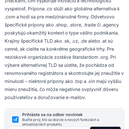
značkami, čím vyjadruje inováciu a technologickú
vyspelosť. Prípona .co slúži ako globálna alternatíva k
.com a hodí sa pre medzinárodné firmy. Odvetvovo
špecifické prípony ako .shop, .store, .trade či .agency
poskytujú okamžitý kontext o type vášho podnikania.
Krajiny špecifické TLD ako .sk, .cz, .de alebo .at sú
cenné, ak cielite na konkrétne geografické trhy. Pre
neziskové organizácie zostáva štandardom .org. Pri
výbere alternatívnej TLD sa uistite, že pochádza od
renomovaného registrátora a skontrolujte jej zneužitie v
minulosti – niektoré prípony ako .top a .xin majú vyššiu
mieru zneužitia, čo môže negatívne ovplyvniť dôveru
používateľov a doručovanie e-mailov.
Prihláste sa na odber noviniek
Buďte prvý, kto sa dozvie o nových funkciách a
aktualizáciách produktu.