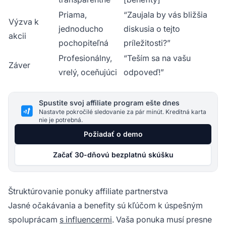
Priama,
“Zaujala by vás bližšia
Výzva k
jednoducho
diskusia o tejto
akcii
pochopiteľná
príležitosti?”
Profesionálny,
“Teším sa na vašu
Záver
vrelý, oceňujúci
odpoveď!”
Spustite svoj affiliate program ešte dnes
Nastavte pokročilé sledovanie za pár minút. Kreditná karta
nie je potrebná.
Požiadať o demo
Začať 30-dňovú bezplatnú skúšku
Štruktúrovanie ponuky affiliate partnerstva
Jasné očakávania a benefity sú kľúčom k úspešným
spoluprácam
s influencermi
. Vaša ponuka musí presne