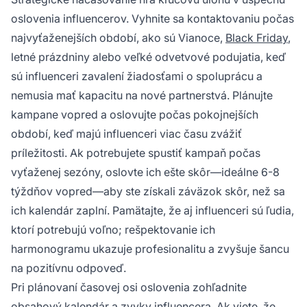
oslovenia influencerov. Vyhnite sa kontaktovaniu počas
najvyťaženejších období, ako sú Vianoce,
Black Friday
,
letné prázdniny alebo veľké odvetvové podujatia, keď
sú influenceri zavalení žiadosťami o spoluprácu a
nemusia mať kapacitu na nové partnerstvá. Plánujte
kampane vopred a oslovujte počas pokojnejších
období, keď majú influenceri viac času zvážiť
príležitosti. Ak potrebujete spustiť kampaň počas
vyťaženej sezóny, oslovte ich ešte skôr—ideálne 6-8
týždňov vopred—aby ste získali záväzok skôr, než sa
ich kalendár zaplní. Pamätajte, že aj influenceri sú ľudia,
ktorí potrebujú voľno; rešpektovanie ich
harmonogramu ukazuje profesionalitu a zvyšuje šancu
na pozitívnu odpoveď.
Pri plánovaní časovej osi oslovenia zohľadnite
obsahový kalendár a zvyky influencera. Ak viete, že