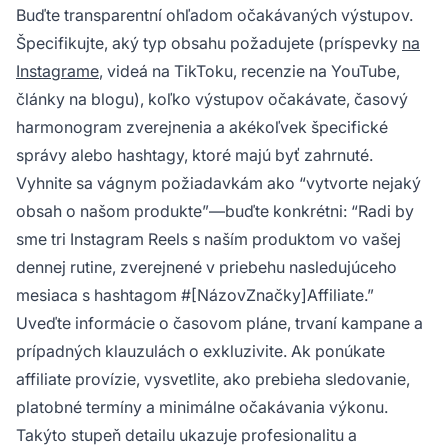
Buďte transparentní ohľadom očakávaných výstupov.
Špecifikujte, aký typ obsahu požadujete (príspevky
na
Instagrame
, videá na TikToku, recenzie na YouTube,
články na blogu), koľko výstupov očakávate, časový
harmonogram zverejnenia a akékoľvek špecifické
správy alebo hashtagy, ktoré majú byť zahrnuté.
Vyhnite sa vágnym požiadavkám ako “vytvorte nejaký
obsah o našom produkte”—buďte konkrétni: “Radi by
sme tri Instagram Reels s naším produktom vo vašej
dennej rutine, zverejnené v priebehu nasledujúceho
mesiaca s hashtagom #[NázovZnačky]Affiliate.”
Uveďte informácie o časovom pláne, trvaní kampane a
prípadných klauzulách o exkluzivite. Ak ponúkate
affiliate provízie, vysvetlite, ako prebieha sledovanie,
platobné termíny a minimálne očakávania výkonu.
Takýto stupeň detailu ukazuje profesionalitu a