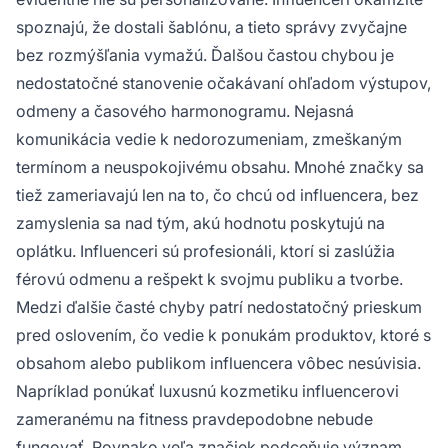
spoznajú, že dostali šablónu, a tieto správy zvyčajne
bez rozmýšľania vymažú. Ďalšou častou chybou je
nedostatočné stanovenie očakávaní ohľadom výstupov,
odmeny a časového harmonogramu. Nejasná
komunikácia vedie k nedorozumeniam, zmeškaným
termínom a neuspokojivému obsahu. Mnohé značky sa
tiež zameriavajú len na to, čo chcú od influencera, bez
zamyslenia sa nad tým, akú hodnotu poskytujú na
oplátku. Influenceri sú profesionáli, ktorí si zaslúžia
férovú odmenu a rešpekt k svojmu publiku a tvorbe.
Medzi ďalšie časté chyby patrí nedostatočný prieskum
pred oslovením, čo vedie k ponukám produktov, ktoré s
obsahom alebo publikom influencera vôbec nesúvisia.
Napríklad ponúkať luxusnú kozmetiku influencerovi
zameranému na fitness pravdepodobne nebude
fungovať. Rovnako veľa značiek podceňuje význam