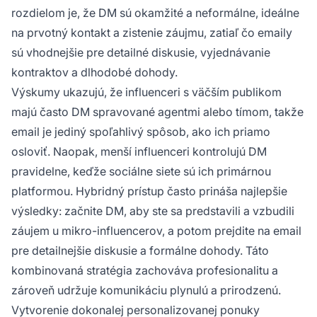
rozdielom je, že DM sú okamžité a neformálne, ideálne
na prvotný kontakt a zistenie záujmu, zatiaľ čo emaily
sú vhodnejšie pre detailné diskusie, vyjednávanie
kontraktov a dlhodobé dohody.
Výskumy ukazujú, že influenceri s väčším publikom
majú často DM spravované agentmi alebo tímom, takže
email je jediný spoľahlivý spôsob, ako ich priamo
osloviť. Naopak, menší influenceri kontrolujú DM
pravidelne, keďže sociálne siete sú ich primárnou
platformou. Hybridný prístup často prináša najlepšie
výsledky: začnite DM, aby ste sa predstavili a vzbudili
záujem u mikro-influencerov, a potom prejdite na email
pre detailnejšie diskusie a formálne dohody. Táto
kombinovaná stratégia zachováva profesionalitu a
zároveň udržuje komunikáciu plynulú a prirodzenú.
Vytvorenie dokonalej personalizovanej ponuky