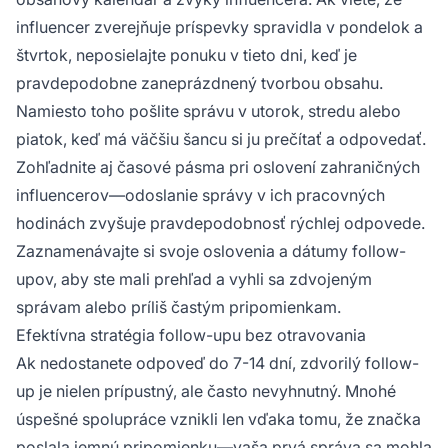
influencer zverejňuje príspevky spravidla v pondelok a
štvrtok, neposielajte ponuku v tieto dni, keď je
pravdepodobne zaneprázdnený tvorbou obsahu.
Namiesto toho pošlite správu v utorok, stredu alebo
piatok, keď má väčšiu šancu si ju prečítať a odpovedať.
Zohľadnite aj časové pásma pri oslovení zahraničných
influencerov—odoslanie správy v ich pracovných
hodinách zvyšuje pravdepodobnosť rýchlej odpovede.
Zaznamenávajte si svoje oslovenia a dátumy follow-
upov, aby ste mali prehľad a vyhli sa zdvojeným
správam alebo príliš častým pripomienkam.
Efektívna stratégia follow-upu bez otravovania
Ak nedostanete odpoveď do 7-14 dní, zdvorilý follow-
up je nielen prípustný, ale často nevyhnutný. Mnohé
úspešné spolupráce vznikli len vďaka tomu, že značka
poslala jemnú pripomienku—vaša prvá správa sa mohla