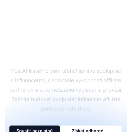
Pripravení škálovať svoj
affiliate program?
PostAffiliatePro vám uľahčí správu spoluprác
s influencermi, sledovanie výkonnosti affiliate
partnerov a automatizáciu vyplácania provízií.
Začnite budovať svoju sieť influencer affiliate
partnerov ešte dnes.
Spustiť bezplatnú
Získať odborné