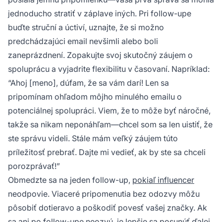
jednoducho stratiť v záplave iných. Pri follow-upe
buďte struční a úctiví, uznajte, že si možno
predchádzajúci email nevšimli alebo boli
zaneprázdnení. Zopakujte svoj skutočný záujem o
spoluprácu a vyjadrite flexibilitu v časovaní. Napríklad:
“Ahoj [meno], dúfam, že sa vám darí! Len sa
pripomínam ohľadom môjho minulého emailu o
potenciálnej spolupráci. Viem, že to môže byť náročné,
takže sa nikam neponáhľam—chcel som sa len uistiť, že
ste správu videli. Stále mám veľký záujem túto
príležitosť prebrať. Dajte mi vedieť, ak by ste sa chceli
porozprávať!”
Obmedzte sa na jeden follow-up,
pokiaľ influencer
neodpovie. Viaceré pripomenutia bez odozvy môžu
pôsobiť dotieravo a poškodiť povesť vašej značky. Ak
sa ani po follow-upe neozvú, je lepšie sa posunúť ďalej