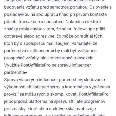
budovania vzťahu pred samotnou ponukou. Oslovenie s
požiadavkou na spoluprácu hneď pri prvom kontakte
pôsobí transakčne a neosobne. Nakoniec niektoré
značky robia chybu v tom, že sú pri follow-upe príliš
dotieravé alebo agresívne, čo môže odradiť aj tých,
ktorí by o spoluprácu mali záujem. Pamätajte, že
partnerstvá s influencermi by mali byť vzájomne
prospešné vzťahy, nie jednostranné transakcie.
Využitie PostAffiliatePro na správu influencer
partnerstiev
Správa viacerých influencer partnerstiev, sledovanie
výkonnosti affiliate partnerov a koordinácia vyplácania
provízií sa môžu rýchlo skomplikovať. PostAffiliatePro
je popredná platforma na správu affiliate programov
pre značky, ktoré chcú efektívne škálovať svoje
influencer programy. Na rozdiel od bežného affiliate