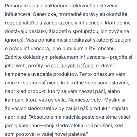
Personalizácia je základom efektívneho oslovenia
influencera. Generické, hromadné správy sú okamžite
rozpoznateľné a zaneprázdnení influenceri, ktorí denne
dostávajú desiatky žiadostí o spoluprácu, ich zvyčajne
ignorujú. Vaša ponuka musí preukázať skutočný záujem
o prácu influencera, jeho publikum a štýl obsahu.
Začnite dôkladným prieskumom influencera—prejdite si
jeho web, profily na
sociálnych sieťach
, nedávne
kampane a uvedenia produktov. Tento prieskum vám
umožní spomenúť niečo konkrétne vo vašom oslovení,
napríklad produkt, ktorý sa vám naozaj páči, alebo
kampaň, ktorá vás oslovila. Namiesto vety “Myslím si,
že vašich sledovateľov by zaujal náš produkt,” napíšte
napríklad: “Absolútne ma nadchla pastelová téma vašej
jarnej kampane—moji sledovatelia boli nadšení, keď
som postoval o vašej novej paletke.”