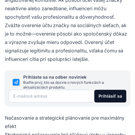
angažovanej komunite. Ak pôsobí účet vašej značky
neaktívne alebo zanedbane, influenceri môžu
spochybniť vašu profesionalitu a dôveryhodnosť.
Zvážte overenie účtu značky na sociálnych sieťach, ak
je to možné—overenie pôsobí ako spoločenský dôkaz
a výrazne zvyšuje mieru odpovedí. Overený účet
signalizuje legitimitu a profesionalitu, vďaka čomu sa
influenceri cítia pri spolupráci istejšie.
Prihláste sa na odber noviniek
Buďte prvý, kto sa dozvie o nových funkciách a
aktualizáciách produktu.
E-mailová adresa
Prihlásiť sa
Načasovanie a strategické plánovanie pre maximálny
efekt
Strategické načasovanie hrá kľúčovú úlohu v úspechu