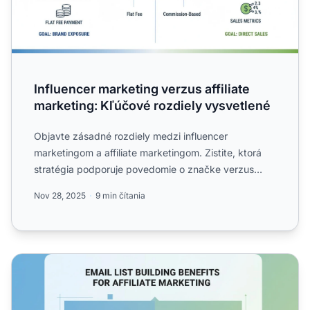
Influencer marketing verzus affiliate
marketing: Kľúčové rozdiely vysvetlené
Objavte zásadné rozdiely medzi influencer
marketingom a affiliate marketingom. Zistite, ktorá
stratégia podporuje povedomie o značke verzus
predaje, aké sú plat...
Nov 28, 2025
9 min čítania
Prečo je budovanie e-mailového zoznamu dôležité v affili