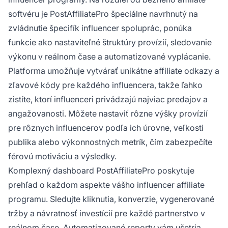
softvéru je PostAffiliatePro špeciálne navrhnutý na
zvládnutie špecifík influencer spoluprác, ponúka
funkcie ako nastaviteľné štruktúry provízií, sledovanie
výkonu v reálnom čase a automatizované vyplácanie.
Platforma umožňuje vytvárať unikátne affiliate odkazy a
zľavové kódy pre každého influencera, takže ľahko
zistíte, ktorí influenceri privádzajú najviac predajov a
angažovanosti. Môžete nastaviť rôzne výšky provízií
pre rôznych influencerov podľa ich úrovne, veľkosti
publika alebo výkonnostných metrík, čím zabezpečíte
férovú motiváciu a výsledky.
Komplexný dashboard PostAffiliatePro poskytuje
prehľad o každom aspekte vášho influencer affiliate
programu. Sledujte kliknutia, konverzie, vygenerované
tržby a návratnosť investícií pre každé partnerstvo v
reálnom čase. Automatizované reporty vám ušetria