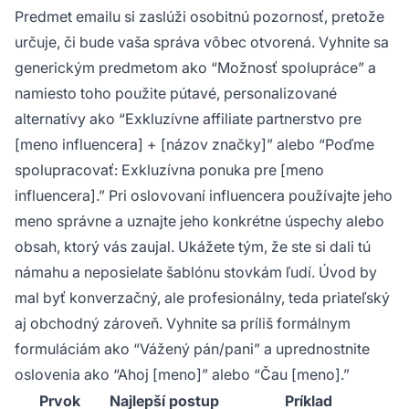
Predmet emailu si zaslúži osobitnú pozornosť, pretože
určuje, či bude vaša správa vôbec otvorená. Vyhnite sa
generickým predmetom ako “Možnosť spolupráce” a
namiesto toho použite pútavé, personalizované
alternatívy ako “Exkluzívne affiliate partnerstvo pre
[meno influencera] + [názov značky]” alebo “Poďme
spolupracovať: Exkluzívna ponuka pre [meno
influencera].” Pri oslovovaní influencera používajte jeho
meno správne a uznajte jeho konkrétne úspechy alebo
obsah, ktorý vás zaujal. Ukážete tým, že ste si dali tú
námahu a neposielate šablónu stovkám ľudí. Úvod by
mal byť konverzačný, ale profesionálny, teda priateľský
aj obchodný zároveň. Vyhnite sa príliš formálnym
formuláciám ako “Vážený pán/pani” a uprednostnite
oslovenia ako “Ahoj [meno]” alebo “Čau [meno].”
Prvok
Najlepší postup
Príklad