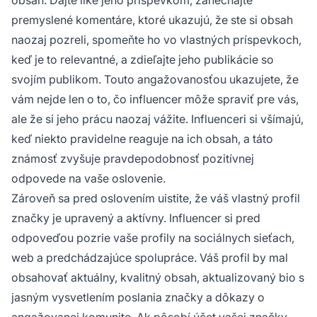
obsah. Dajte like jeho príspevkom, zanechajte
premyslené komentáre, ktoré ukazujú, že ste si obsah
naozaj pozreli, spomeňte ho vo vlastných príspevkoch,
keď je to relevantné, a zdieľajte jeho publikácie so
svojím publikom. Touto angažovanosťou ukazujete, že
vám nejde len o to, čo influencer môže spraviť pre vás,
ale že si jeho prácu naozaj vážite. Influenceri si všímajú,
keď niekto pravidelne reaguje na ich obsah, a táto
známosť zvyšuje pravdepodobnosť pozitívnej
odpovede na vaše oslovenie.
Zároveň sa pred oslovením uistite, že váš vlastný profil
značky je upravený a aktívny. Influencer si pred
odpoveďou pozrie vaše profily na sociálnych sieťach,
web a predchádzajúce spolupráce. Váš profil by mal
obsahovať aktuálny, kvalitný obsah, aktualizovaný bio s
jasným vysvetlením poslania značky a dôkazy o