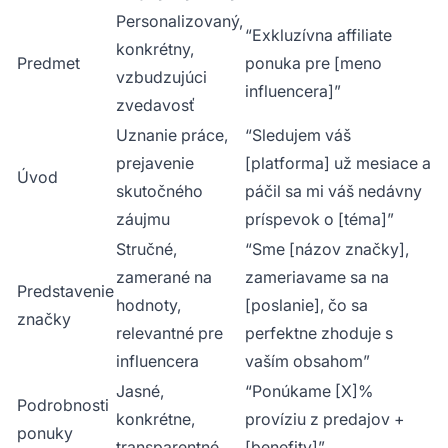
Personalizovaný,
“Exkluzívna affiliate
konkrétny,
Predmet
ponuka pre [meno
vzbudzujúci
influencera]”
zvedavosť
Uznanie práce,
“Sledujem váš
prejavenie
[platforma] už mesiace a
Úvod
skutočného
páčil sa mi váš nedávny
záujmu
príspevok o [téma]”
Stručné,
“Sme [názov značky],
zamerané na
zameriavame sa na
Predstavenie
hodnoty,
[poslanie], čo sa
značky
relevantné pre
perfektne zhoduje s
influencera
vaším obsahom”
Jasné,
“Ponúkame [X]%
Podrobnosti
konkrétne,
províziu z predajov +
ponuky
transparentné
[benefity]”