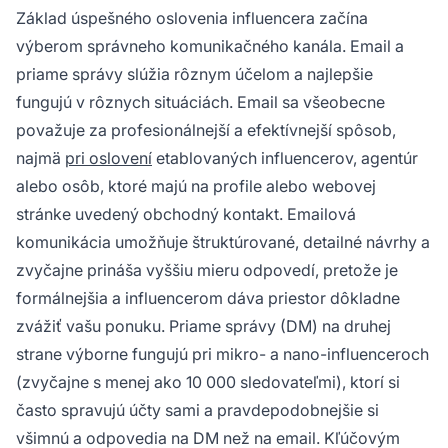
Základ úspešného oslovenia influencera začína
výberom správneho komunikačného kanála. Email a
priame správy slúžia rôznym účelom a najlepšie
fungujú v rôznych situáciách. Email sa všeobecne
považuje za profesionálnejší a efektívnejší spôsob,
najmä
pri oslovení
etablovaných influencerov, agentúr
alebo osôb, ktoré majú na profile alebo webovej
stránke uvedený obchodný kontakt. Emailová
komunikácia umožňuje štruktúrované, detailné návrhy a
zvyčajne prináša vyššiu mieru odpovedí, pretože je
formálnejšia a influencerom dáva priestor dôkladne
zvážiť vašu ponuku. Priame správy (DM) na druhej
strane výborne fungujú pri mikro- a nano-influenceroch
(zvyčajne s menej ako 10 000 sledovateľmi), ktorí si
často spravujú účty sami a pravdepodobnejšie si
všimnú a odpovedia na DM než na email. Kľúčovým