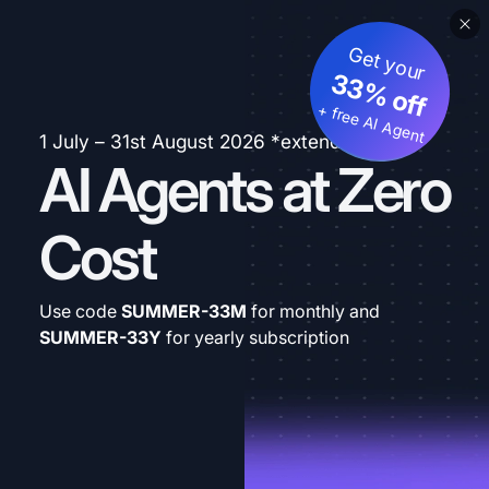
Get your
33% off
+ free AI Agent
1 July – 31st August 2026 *extended
AI Agents at Zero
Cost
Use code
SUMMER-33M
for monthly and
SUMMER-33Y
for yearly subscription