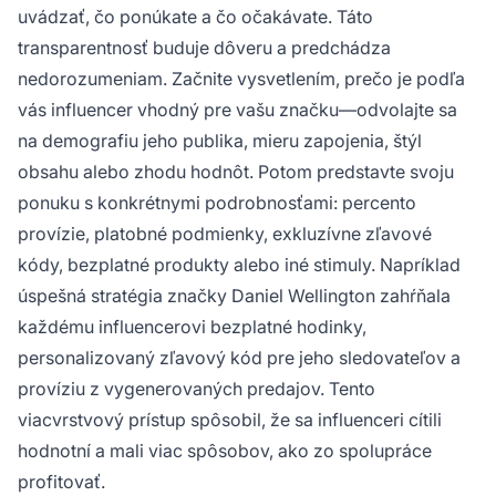
uvádzať, čo ponúkate a čo očakávate. Táto
transparentnosť buduje dôveru a predchádza
nedorozumeniam. Začnite vysvetlením, prečo je podľa
vás influencer vhodný pre vašu značku—odvolajte sa
na demografiu jeho publika, mieru zapojenia, štýl
obsahu alebo zhodu hodnôt. Potom predstavte svoju
ponuku s konkrétnymi podrobnosťami: percento
provízie, platobné podmienky, exkluzívne zľavové
kódy, bezplatné produkty alebo iné stimuly. Napríklad
úspešná stratégia značky Daniel Wellington zahŕňala
každému influencerovi bezplatné hodinky,
personalizovaný zľavový kód pre jeho sledovateľov a
províziu z vygenerovaných predajov. Tento
viacvrstvový prístup spôsobil, že sa influenceri cítili
hodnotní a mali viac spôsobov, ako zo spolupráce
profitovať.