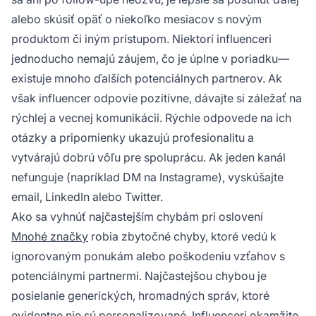
alebo skúsiť opäť o niekoľko mesiacov s novým
produktom či iným prístupom. Niektorí influenceri
jednoducho nemajú záujem, čo je úplne v poriadku—
existuje mnoho ďalších potenciálnych partnerov. Ak
však influencer odpovie pozitívne, dávajte si záležať na
rýchlej a vecnej komunikácii. Rýchle odpovede na ich
otázky a pripomienky ukazujú profesionalitu a
vytvárajú dobrú vôľu pre spoluprácu. Ak jeden kanál
nefunguje (napríklad DM na Instagrame), vyskúšajte
email, LinkedIn alebo Twitter.
Ako sa vyhnúť najčastejším chybám pri oslovení
Mnohé značky
robia zbytočné chyby, ktoré vedú k
ignorovaným ponukám alebo poškodeniu vzťahov s
potenciálnymi partnermi. Najčastejšou chybou je
posielanie generických, hromadných správ, ktoré
evidentne nie sú personalizované. Influenceri okamžite