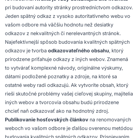
pri budovaní autority stránky prostredníctvom odkazov.
Jeden spätný odkaz z vysoko autoritatívneho webu vo
vašom odbore má väčšiu hodnotu než desiatky
odkazov z nekvalitných či nerelevantných stránok.
Najefektívnejší spôsob budovania kvalitných spätných
odkazov je tvorba
odkazovateľného obsahu
, ktorý
prirodzene priťahuje odkazy z iných webov. Znamená
to vytvárať komplexné návody, originálne výskumy,
dátami podložené poznatky a zdroje, na ktoré sa
ostatné weby radi odkazujú. Ak vytvoríte obsah, ktorý
rieši skutočné problémy vašej cieľovej skupiny, majitelia
iných webov a tvorcovia obsahu budú prirodzene
chcieť naň odkazovať ako na hodnotný zdroj.
Publikovanie hosťovských článkov
na renomovaných
weboch vo vašom odbore je ďalšou overenou metódou
budovania kvalitných spätných odkazov. Prispievaním