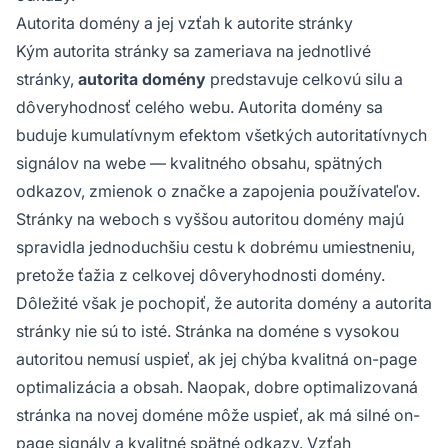
Autorita domény a jej vzťah k autorite stránky
Kým autorita stránky sa zameriava na jednotlivé
stránky,
autorita domény
predstavuje celkovú silu a
dôveryhodnosť celého webu. Autorita domény sa
buduje kumulatívnym efektom všetkých autoritatívnych
signálov na webe — kvalitného obsahu, spätných
odkazov, zmienok o značke a zapojenia používateľov.
Stránky na weboch s vyššou autoritou domény majú
spravidla jednoduchšiu cestu k dobrému umiestneniu,
pretože ťažia z celkovej dôveryhodnosti domény.
Dôležité však je pochopiť, že autorita domény a autorita
stránky nie sú to isté. Stránka na doméne s vysokou
autoritou nemusí uspieť, ak jej chýba kvalitná on-page
optimalizácia a obsah. Naopak, dobre optimalizovaná
stránka na novej doméne môže uspieť, ak má silné on-
page signály a kvalitné spätné odkazy. Vzťah