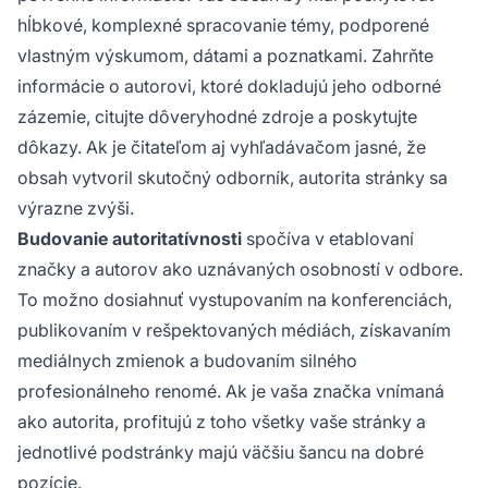
hĺbkové, komplexné spracovanie témy, podporené
vlastným výskumom, dátami a poznatkami. Zahrňte
informácie o autorovi, ktoré dokladujú jeho odborné
zázemie, citujte dôveryhodné zdroje a poskytujte
dôkazy. Ak je čitateľom aj vyhľadávačom jasné, že
obsah vytvoril skutočný odborník, autorita stránky sa
výrazne zvýši.
Budovanie autoritatívnosti
spočíva v etablovaní
značky a autorov ako uznávaných osobností v odbore.
To možno dosiahnuť vystupovaním na konferenciách,
publikovaním v rešpektovaných médiách, získavaním
mediálnych zmienok a budovaním silného
profesionálneho renomé. Ak je vaša značka vnímaná
ako autorita, profitujú z toho všetky vaše stránky a
jednotlivé podstránky majú väčšiu šancu na dobré
pozície.