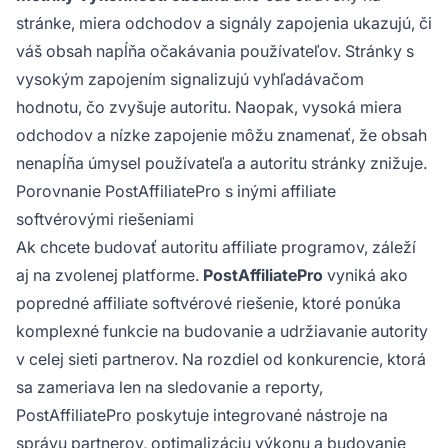
stránke, miera odchodov a signály zapojenia ukazujú, či
váš obsah napĺňa očakávania používateľov. Stránky s
vysokým zapojením signalizujú vyhľadávačom
hodnotu, čo zvyšuje autoritu. Naopak, vysoká miera
odchodov a nízke zapojenie môžu znamenať, že obsah
nenapĺňa úmysel používateľa a autoritu stránky znižuje.
Porovnanie PostAffiliatePro s inými affiliate
softvérovými riešeniami
Ak chcete budovať autoritu affiliate programov, záleží
aj na zvolenej platforme.
PostAffiliatePro
vyniká ako
popredné affiliate softvérové riešenie, ktoré ponúka
komplexné funkcie na budovanie a udržiavanie autority
v celej sieti partnerov. Na rozdiel od konkurencie, ktorá
sa zameriava len na sledovanie a reporty,
PostAffiliatePro poskytuje integrované nástroje na
správu partnerov, optimalizáciu výkonu a budovanie