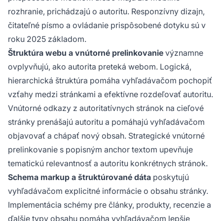
rozhranie, prichádzajú o autoritu. Responzívny dizajn,
čitateľné písmo a ovládanie prispôsobené dotyku sú v
roku 2025 základom.
Štruktúra webu a vnútorné prelinkovanie
významne
ovplyvňujú, ako autorita preteká webom. Logická,
hierarchická štruktúra pomáha vyhľadávačom pochopiť
vzťahy medzi stránkami a efektívne rozdeľovať autoritu.
Vnútorné odkazy z autoritatívnych stránok na cieľové
stránky prenášajú autoritu a pomáhajú vyhľadávačom
objavovať a chápať nový obsah. Strategické vnútorné
prelinkovanie s popisným anchor textom upevňuje
tematickú relevantnosť a autoritu konkrétnych stránok.
Schema markup a štruktúrované dáta
poskytujú
vyhľadávačom explicitné informácie o obsahu stránky.
Implementácia schémy pre články, produkty, recenzie a
ďalšie typy obsahu pomáha vyhľadávačom lepšie