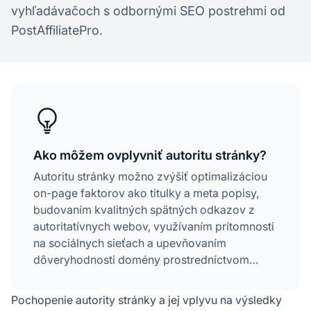
vyhľadávačoch s odbornými SEO postrehmi od
PostAffiliatePro.
Ako môžem ovplyvniť autoritu stránky?
Autoritu stránky možno zvýšiť optimalizáciou
on-page faktorov ako titulky a meta popisy,
budovaním kvalitných spätných odkazov z
autoritatívnych webov, využívaním prítomnosti
na sociálnych sieťach a upevňovaním
dôveryhodnosti domény prostredníctvom
konzistentných zmienok o značke a recenzií
zákazníkov.
Pochopenie autority stránky a jej vplyvu na výsledky