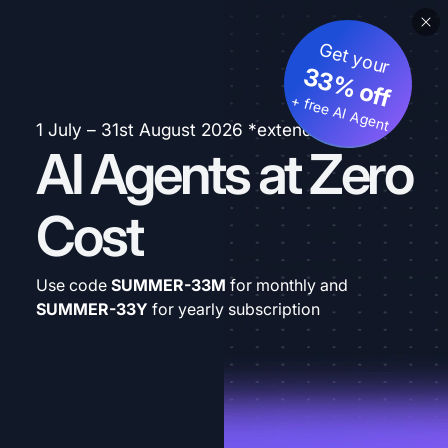
Get your
33% off
+ free AI Agent
1 July – 31st August 2026 *extended
AI Agents at Zero
Cost
Use code
SUMMER-33M
for monthly and
SUMMER-33Y
for yearly subscription