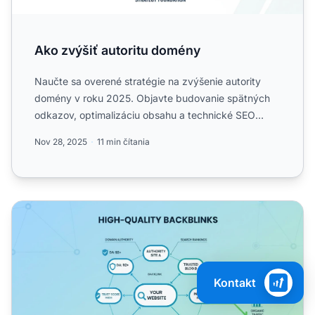
Ako zvýšiť autoritu domény
Naučte sa overené stratégie na zvýšenie autority
domény v roku 2025. Objavte budovanie spätných
odkazov, optimalizáciu obsahu a technické SEO
taktiky, ktoré zvý...
Nov 28, 2025
11 min čítania
Prečo sú kvalitné spätné odkazy dôležité pre SEO? Komp
Kontakt