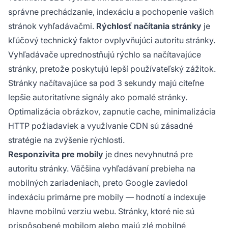
správne prechádzanie, indexáciu a pochopenie vašich
stránok vyhľadávačmi.
Rýchlosť načítania stránky
je
kľúčový technický faktor ovplyvňujúci autoritu stránky.
Vyhľadávače uprednostňujú rýchlo sa načítavajúce
stránky, pretože poskytujú lepší používateľský zážitok.
Stránky načítavajúce sa pod 3 sekundy majú citeľne
lepšie autoritatívne signály ako pomalé stránky.
Optimalizácia obrázkov, zapnutie cache, minimalizácia
HTTP požiadaviek a využívanie CDN sú zásadné
stratégie na zvýšenie rýchlosti.
Responzivita pre mobily
je dnes nevyhnutná pre
autoritu stránky. Väčšina vyhľadávaní prebieha na
mobilných zariadeniach, preto Google zaviedol
indexáciu primárne pre mobily — hodnotí a indexuje
hlavne mobilnú verziu webu. Stránky, ktoré nie sú
prispôsobené mobilom alebo majú zlé mobilné