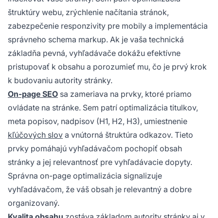
štruktúry webu, zrýchlenie načítania stránok,
zabezpečenie responzivity pre mobily a implementácia
správneho schema markup. Ak je vaša technická
základňa pevná, vyhľadávače dokážu efektívne
pristupovať k obsahu a porozumieť mu, čo je prvý krok
k budovaniu autority stránky.
On-page SEO
sa zameriava na prvky, ktoré priamo
ovládate na stránke. Sem patrí optimalizácia titulkov,
meta popisov, nadpisov (H1, H2, H3), umiestnenie
kľúčových slov
a vnútorná štruktúra odkazov. Tieto
prvky pomáhajú vyhľadávačom pochopiť obsah
stránky a jej relevantnosť pre vyhľadávacie dopyty.
Správna on-page optimalizácia signalizuje
vyhľadávačom, že váš obsah je relevantný a dobre
organizovaný.
Kvalita obsahu
zostáva základom autority stránky aj v