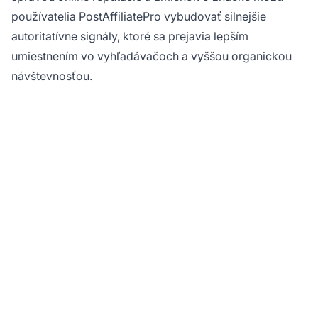
používatelia PostAffiliatePro vybudovať silnejšie
autoritatívne signály, ktoré sa prejavia lepším
umiestnením vo vyhľadávačoch a vyššou organickou
návštevnosťou.
Pripravení
maximalizovať autoritu
vášho affiliate