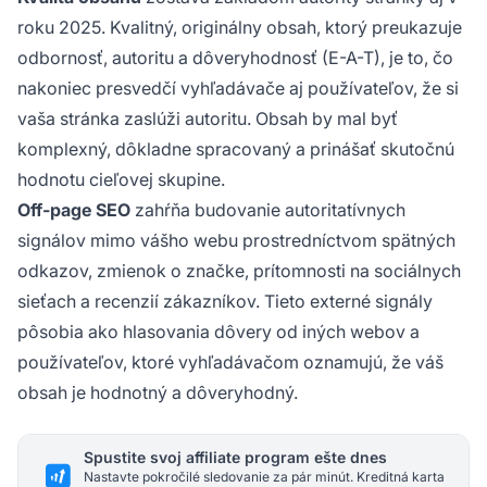
roku 2025. Kvalitný, originálny obsah, ktorý preukazuje
odbornosť, autoritu a dôveryhodnosť (E-A-T), je to, čo
nakoniec presvedčí vyhľadávače aj používateľov, že si
vaša stránka zaslúži autoritu. Obsah by mal byť
komplexný, dôkladne spracovaný a prinášať skutočnú
hodnotu cieľovej skupine.
Off-page SEO
zahŕňa budovanie autoritatívnych
signálov mimo vášho webu prostredníctvom spätných
odkazov, zmienok o značke, prítomnosti na sociálnych
sieťach a recenzií zákazníkov. Tieto externé signály
pôsobia ako hlasovania dôvery od iných webov a
používateľov, ktoré vyhľadávačom oznamujú, že váš
obsah je hodnotný a dôveryhodný.
Spustite svoj affiliate program ešte dnes
Nastavte pokročilé sledovanie za pár minút. Kreditná karta