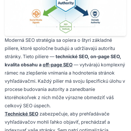
Moderná SEO stratégia sa opiera o štyri základné
piliere, ktoré spoločne budujú a udržiavajú autoritu
stránky. Tieto piliere —
technické SEO, on-page SEO,
kvalita obsahu a
off-page SEO
— vytvárajú komplexný
rámec na zlepšenie vnímania a hodnotenia stránok
vyhľadávačmi. Každý pilier má svoju špecifickú úlohu v
procese budovania autority a zanedbanie
ktoréhokoľvek z nich môže výrazne obmedziť váš
celkový SEO úspech.
Technické SEO
zabezpečuje, aby prehľadávače
vyhľadávačov mohli ľahko objaviť, prechádzať a
indexovať vaše stránky. Sem patrí optimalizácia