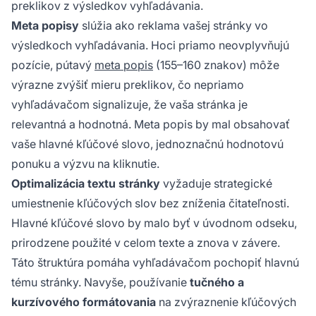
preklikov z výsledkov vyhľadávania.
Meta popisy
slúžia ako reklama vašej stránky vo
výsledkoch vyhľadávania. Hoci priamo neovplyvňujú
pozície, pútavý
meta popis
(155–160 znakov) môže
výrazne zvýšiť mieru preklikov, čo nepriamo
vyhľadávačom signalizuje, že vaša stránka je
relevantná a hodnotná. Meta popis by mal obsahovať
vaše hlavné kľúčové slovo, jednoznačnú hodnotovú
ponuku a výzvu na kliknutie.
Optimalizácia textu stránky
vyžaduje strategické
umiestnenie kľúčových slov bez zníženia čitateľnosti.
Hlavné kľúčové slovo by malo byť v úvodnom odseku,
prirodzene použité v celom texte a znova v závere.
Táto štruktúra pomáha vyhľadávačom pochopiť hlavnú
tému stránky. Navyše, používanie
tučného a
kurzívového formátovania
na zvýraznenie kľúčových