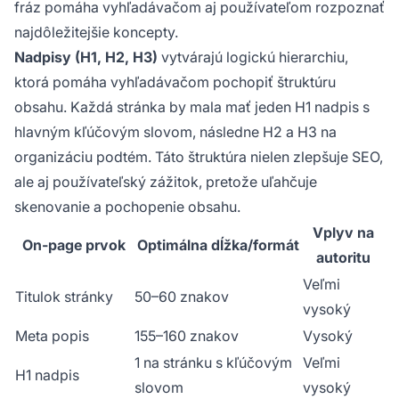
fráz pomáha vyhľadávačom aj používateľom rozpoznať
najdôležitejšie koncepty.
Nadpisy (H1, H2, H3)
vytvárajú logickú hierarchiu,
ktorá pomáha vyhľadávačom pochopiť štruktúru
obsahu. Každá stránka by mala mať jeden H1 nadpis s
hlavným kľúčovým slovom, následne H2 a H3 na
organizáciu podtém. Táto štruktúra nielen zlepšuje SEO,
ale aj používateľský zážitok, pretože uľahčuje
skenovanie a pochopenie obsahu.
Vplyv na
On-page prvok
Optimálna dĺžka/formát
autoritu
Veľmi
Titulok stránky
50–60 znakov
vysoký
Meta popis
155–160 znakov
Vysoký
1 na stránku s kľúčovým
Veľmi
H1 nadpis
slovom
vysoký