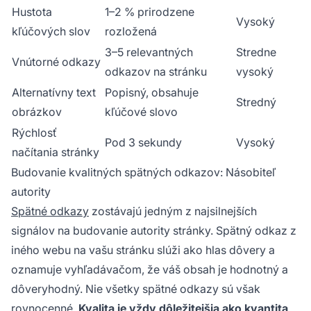
Hustota
1–2 % prirodzene
Vysoký
kľúčových slov
rozložená
3–5 relevantných
Stredne
Vnútorné odkazy
odkazov na stránku
vysoký
Alternatívny text
Popisný, obsahuje
Stredný
obrázkov
kľúčové slovo
Rýchlosť
Pod 3 sekundy
Vysoký
načítania stránky
Budovanie kvalitných spätných odkazov: Násobiteľ
autority
Spätné odkazy
zostávajú jedným z najsilnejších
signálov na budovanie autority stránky. Spätný odkaz z
iného webu na vašu stránku slúži ako hlas dôvery a
oznamuje vyhľadávačom, že váš obsah je hodnotný a
dôveryhodný. Nie všetky spätné odkazy sú však
rovnocenné.
Kvalita je vždy dôležitejšia ako kvantita