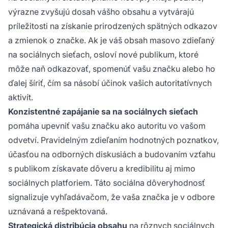
výrazne zvyšujú dosah vášho obsahu a vytvárajú
príležitosti na získanie prirodzených spätných odkazov
a zmienok o značke. Ak je váš obsah masovo zdieľaný
na sociálnych sieťach, osloví nové publikum, ktoré
môže naň odkazovať, spomenúť vašu značku alebo ho
ďalej šíriť, čím sa násobí účinok vašich autoritatívnych
aktivít.
Konzistentné zapájanie sa na sociálnych sieťach
pomáha upevniť vašu značku ako autoritu vo vašom
odvetví. Pravidelným zdieľaním hodnotných poznatkov,
účasťou na odborných diskusiách a budovaním vzťahu
s publikom získavate dôveru a kredibilitu aj mimo
sociálnych platforiem. Táto sociálna dôveryhodnosť
signalizuje vyhľadávačom, že vaša značka je v odbore
uznávaná a rešpektovaná.
Strategická distribúcia obsahu
na rôznych sociálnych