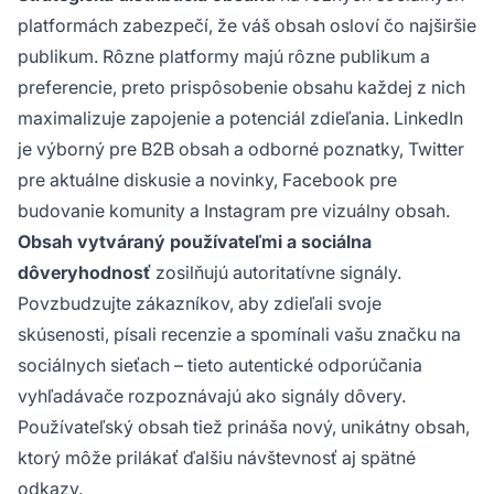
platformách zabezpečí, že váš obsah osloví čo najširšie
publikum. Rôzne platformy majú rôzne publikum a
preferencie, preto prispôsobenie obsahu každej z nich
maximalizuje zapojenie a potenciál zdieľania. LinkedIn
je výborný pre B2B obsah a odborné poznatky, Twitter
pre aktuálne diskusie a novinky, Facebook pre
budovanie komunity a Instagram pre vizuálny obsah.
Obsah vytváraný používateľmi a sociálna
dôveryhodnosť
zosilňujú autoritatívne signály.
Povzbudzujte zákazníkov, aby zdieľali svoje
skúsenosti, písali recenzie a spomínali vašu značku na
sociálnych sieťach – tieto autentické odporúčania
vyhľadávače rozpoznávajú ako signály dôvery.
Používateľský obsah tiež prináša nový, unikátny obsah,
ktorý môže prilákať ďalšiu návštevnosť aj spätné
odkazy.