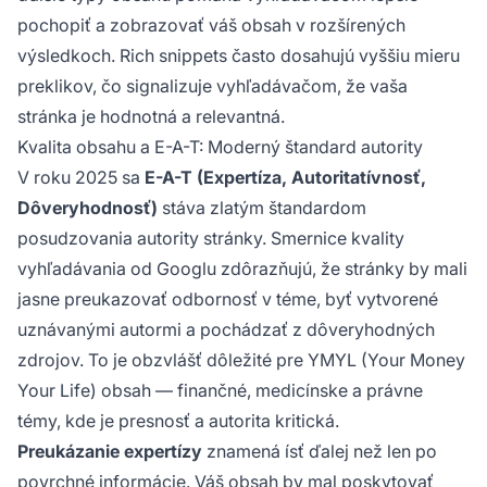
pochopiť a zobrazovať váš obsah v rozšírených
výsledkoch. Rich snippets často dosahujú vyššiu mieru
preklikov, čo signalizuje vyhľadávačom, že vaša
stránka je hodnotná a relevantná.
Kvalita obsahu a E-A-T: Moderný štandard autority
V roku 2025 sa
E-A-T (Expertíza, Autoritatívnosť,
Dôveryhodnosť)
stáva zlatým štandardom
posudzovania autority stránky. Smernice kvality
vyhľadávania od Googlu zdôrazňujú, že stránky by mali
jasne preukazovať odbornosť v téme, byť vytvorené
uznávanými autormi a pochádzať z dôveryhodných
zdrojov. To je obzvlášť dôležité pre YMYL (Your Money
Your Life) obsah — finančné, medicínske a právne
témy, kde je presnosť a autorita kritická.
Preukázanie expertízy
znamená ísť ďalej než len po
povrchné informácie. Váš obsah by mal poskytovať