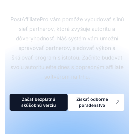
programu?
PostAffiliatePro vám pomôže vybudovať silnú
sieť partnerov, ktorá zvyšuje autoritu a
dôveryhodnosť. Náš systém vám umožní
spravovať partnerov, sledovať výkon a
škálovať program s istotou. Začnite budovať
svoju autoritu ešte dnes s popredným affiliate
softvérom na trhu.
Začať bezplatnú
Získať odborné
skúšobnú verziu
poradenstvo