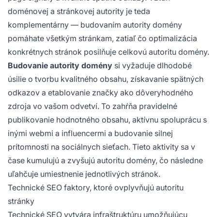
doménovej a stránkovej autority je teda
komplementárny — budovaním autority domény
pomáhate všetkým stránkam, zatiaľ čo optimalizácia
konkrétnych stránok posilňuje celkovú autoritu domény.
Budovanie autority domény
si vyžaduje dlhodobé
úsilie o tvorbu kvalitného obsahu, získavanie spätných
odkazov a etablovanie značky ako dôveryhodného
zdroja vo vašom odvetví. To zahŕňa pravidelné
publikovanie hodnotného obsahu, aktívnu spoluprácu s
inými webmi a influencermi a budovanie silnej
prítomnosti na sociálnych sieťach. Tieto aktivity sa v
čase kumulujú a zvyšujú autoritu domény, čo následne
uľahčuje umiestnenie jednotlivých stránok.
Technické SEO faktory, ktoré ovplyvňujú autoritu
stránky
Technické SEO vytvára infraštruktúru umožňujúcu