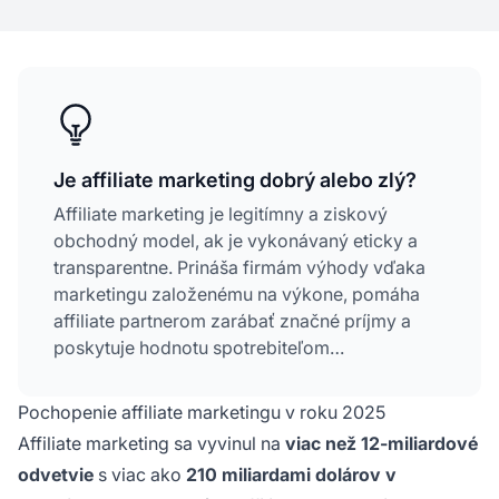
Je affiliate marketing dobrý alebo zlý?
Affiliate marketing je legitímny a ziskový
obchodný model, ak je vykonávaný eticky a
transparentne. Prináša firmám výhody vďaka
marketingu založenému na výkone, pomáha
affiliate partnerom zarábať značné príjmy a
poskytuje hodnotu spotrebiteľom
prostredníctvom autentických odporúčaní.
Úspech závisí od výberu správneho trhu,
Pochopenie affiliate marketingu v roku 2025
tvorby kvalitného obsahu a budovania dôvery
Affiliate marketing sa vyvinul na
viac než 12-miliardové
u publika.
odvetvie
s viac ako
210 miliardami dolárov v