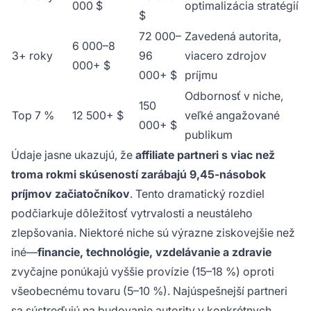
000 $
optimalizácia stratégií
$
72 000–
Zavedená autorita,
6 000–8
3+ roky
96
viacero zdrojov
000+ $
000+ $
príjmu
Odbornosť v niche,
150
Top 7 %
12 500+ $
veľké angažované
000+ $
publikum
Údaje jasne ukazujú, že
affiliate partneri s viac než
troma rokmi skúseností zarábajú 9,45-násobok
príjmov začiatočníkov
. Tento dramatický rozdiel
podčiarkuje dôležitosť vytrvalosti a neustáleho
zlepšovania. Niektoré niche sú výrazne ziskovejšie než
iné—
financie, technológie, vzdelávanie a zdravie
zvyčajne ponúkajú vyššie provízie (15–18 %) oproti
všeobecnému tovaru (5–10 %). Najúspešnejší partneri
sa sústreďujú na budovanie autority v konkrétnych