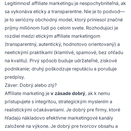
Legitímnosť affiliate marketingu je nespochybniteľná, ak
sa vykonáva eticky a transparentne. Nie je to podvod—
je to seriózny obchodný model, ktorý priniesol značné
príjmy miliónom ľudí po celom svete. Rozhodujúci je
rozdiel medzi etickým affiliate marketingom
(transparentný, autentický, hodnotovo orientovaný) a
neetickými praktikami (klamlivé, spamové, bez ohľadu
na kvalitu). Prvý spôsob buduje udržateľné, ziskové
podnikanie; druhý poškodzuje reputáciu a porušuje
predpisy.
Záver: Dobrý alebo zlý?
Affiliate marketing je
v zásade dobrý
, ak k nemu
pristupujete s integritou, strategickým myslením a
realistickými očakávaniami. Je dobrý pre firmy, ktoré
hľadajú nákladovo efektívne marketingové kanály
založené na výkone. Je dobrý pre tvorcov obsahu a