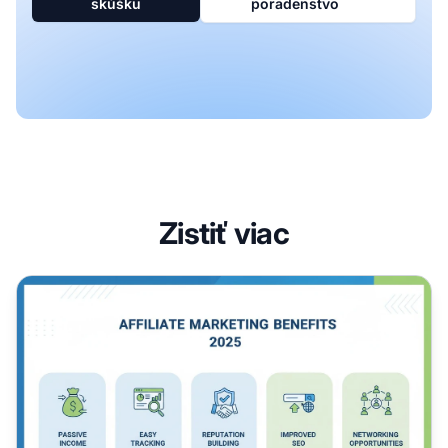
skúšku
poradenstvo
Zistiť viac
Výhody affiliate marketingu v roku 2025