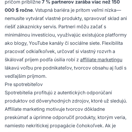
pričom približne
7 % partnerov zarába viac než 150
000 $ ročne
. Vstupná bariéra je pritom veľmi nízka—
nemusíte vytvárať vlastné produkty, spravovať sklad ani
riešiť zákaznícky servis. Partneri môžu začať s
minimálnou investíciou, využívajúc existujúce platformy
ako blogy, YouTube kanály či sociálne siete. Flexibilita
pracovať odkiaľkoľvek, určovať si vlastný rozvrh a
škálovať príjem podľa úsilia robí z
affiliate marketingu
lákavú voľbu pre podnikateľov, tvorcov obsahu aj ľudí s
vedľajším príjmom.
Pre spotrebiteľov
Spotrebitelia profitujú z autentických odporúčaní
produktov od dôveryhodných zdrojov, ktoré už sledujú.
Affiliate marketing motivuje tvorcov dôkladne
preskúmať a úprimne odporučiť produkty, ktorým veria,
namiesto nekritickej propagácie čohokoľvek. Ak je