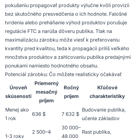
pokušeniu propagovať produkty výlučne kvôli provízii
bez skutočného presvedčenia o ich hodnote. Falošné
tvrdenia alebo preháňanie výhod produktov porušuje
regulácie FTC a narúša dôveru publika. Tlak na
maximalizáciu zárobku môže viesť k preferovaniu
kvantity pred kvalitou, teda k propagácii príliš veľkého
množstva produktov a zahlcovaniu publika predajnými
ponukami namiesto hodnotného obsahu.
Potenciál zárobku: Čo môžete realisticky očakávať
Priemerný
Úroveň
Ročný
Kľúčové
mesačný
skúseností
príjem
charakteristiky
príjem
Menej ako
Budovanie publika,
636 $
7 632 $
1 rok
učenie základov
30 000–
2 500–4
Rast publika,
1-3 roky
48 000