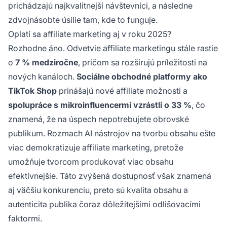
prichádzajú najkvalitnejší návštevníci, a následne
zdvojnásobte úsilie tam, kde to funguje.
Oplatí sa affiliate marketing aj v roku 2025?
Rozhodne áno. Odvetvie affiliate marketingu stále rastie
o
7 % medziročne
, pričom sa rozširujú príležitosti na
nových kanáloch.
Sociálne obchodné platformy ako
TikTok Shop
prinášajú nové affiliate možnosti a
spolupráce s mikroinfluencermi vzrástli o 33 %
, čo
znamená, že na úspech nepotrebujete obrovské
publikum. Rozmach AI nástrojov na tvorbu obsahu ešte
viac demokratizuje affiliate marketing, pretože
umožňuje tvorcom produkovať viac obsahu
efektívnejšie. Táto zvýšená dostupnosť však znamená
aj väčšiu konkurenciu, preto sú kvalita obsahu a
autenticita publika čoraz dôležitejšími odlišovacími
faktormi.