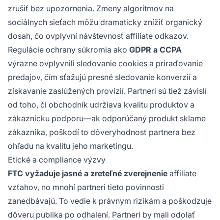
zrušiť bez upozornenia. Zmeny algoritmov na
sociálnych sieťach môžu dramaticky znížiť organický
dosah, čo ovplyvní návštevnosť affiliate odkazov.
Regulácie ochrany súkromia ako
GDPR a CCPA
výrazne ovplyvnili sledovanie cookies a priraďovanie
predajov, čím sťažujú presné sledovanie konverzií a
získavanie zaslúžených provízií. Partneri sú tiež závislí
od toho, či obchodník udržiava kvalitu produktov a
zákaznícku podporu—ak odporúčaný produkt sklame
zákazníka, poškodí to dôveryhodnosť partnera bez
ohľadu na kvalitu jeho marketingu.
Etické a compliance výzvy
FTC vyžaduje jasné a zreteľné zverejnenie
affiliate
vzťahov, no mnohí partneri tieto povinnosti
zanedbávajú. To vedie k právnym rizikám a poškodzuje
dôveru publika po odhalení. Partneri by mali odolať