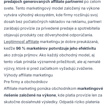
predajoch generovaných affiliate partnermi
po celom
svete. Tento marketingový model založený na výkone
vytvára výhodný ekosystém, kde firmy rozširujú svoj
dosah bez počiatočných nákladov na reklamu, partneri
zarábajú provízie za privedené predaje a spotrebitelia
objavujú produkty cez dôveryhodné odporúčania.
Legitímnosť affiliate
marketingu je dobre preukázaná,
keďže
96 % marketérov potvrdzuje jeho efektivitu
ako zdroja príjmov. Ako každý obchodný model, aj
tento však prináša významné príležitosti, ale aj nemalé
výzvy, ktoré si pred začiatkom vyžadujú zváženie.
Výhody affiliate marketingu
Pre firmy a obchodníkov
Affiliate marketing ponúka obchodníkom
marketingové
riešenie založené na výkone
, kde platia provízie len za
skutočne dosiahnuté výsledky. Odpadá riziko platenia