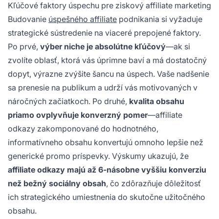
Kľúčové faktory úspechu pre ziskový affiliate marketing
Budovanie
úspešného affiliate
podnikania si vyžaduje
strategické sústredenie na viaceré prepojené faktory.
Po prvé,
výber niche je absolútne kľúčový
—ak si
zvolíte oblasť, ktorá vás úprimne baví a má dostatočný
dopyt, výrazne zvýšite šancu na úspech. Vaše nadšenie
sa prenesie na publikum a udrží vás motivovaných v
náročných začiatkoch. Po druhé,
kvalita obsahu
priamo ovplyvňuje konverzný pomer
—affiliate
odkazy zakomponované do hodnotného,
informatívneho obsahu konvertujú omnoho lepšie než
generické promo príspevky. Výskumy ukazujú, že
affiliate odkazy majú až 6-násobne vyššiu konverziu
než bežný sociálny obsah
, čo zdôrazňuje dôležitosť
ich strategického umiestnenia do skutočne užitočného
obsahu.