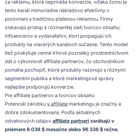
za reklamu, ktorá neprináša konverzie, vďaka čomu je
tento kanál mimoriadne nákladovo efektívny v
porovnaní s tradičnou platenou reklamou. Firmy
získavajú prístup k rozmanitej sieti tvorcov obsahu,
influencerov a vydavateľov, ktorí propagujú ich
produkty na viacerých kanáloch súčasne. Tento model
tiež poskytuje cenné trhové poznatky prostredníctvom
dát o výkonnosti affiliate partnerov, čo obchodníkom
pomáha pochopiť, ktoré produkty rezonujú s rôznymi
segmentmi publika a ktoré marketingové správy
najlepšie podporujú konverzie.
Pre affiliate partnerov a tvorcov obsahu
Potenciál zárobku
v affiliate
marketingu je značný a
dobre zdokumentovaný. Podľa aktuálnych
odvetvových údajov
affiliate partneri
zarábajú v
priemere 8 038 $ mesačne alebo 96 336 $ ročne
,