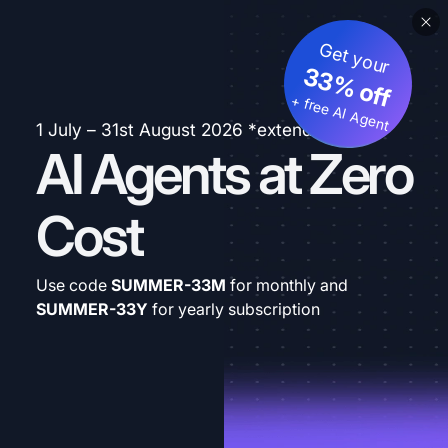
Get your
33% off
+ free AI Agent
1 July – 31st August 2026 *extended
AI Agents at Zero
Cost
Use code
SUMMER-33M
for monthly and
SUMMER-33Y
for yearly subscription