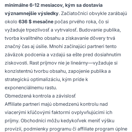
minimálne 6-12 mesiacov, kým sa dostavia
významnejšie výsledky
. Začiatočníci obvykle zarábajú
okolo
636 $ mesačne
počas prvého roka, čo si
vyžaduje trpezlivosť a vytrvalosť. Budovanie publika,
tvorba kvalitného obsahu a získavanie dôvery trvá
značný čas aj úsilie. Mnohí začínajúci partneri tento
záväzok podcenia a vzdajú sa ešte pred dosiahnutím
ziskovosti. Rast príjmov nie je lineárny—vyžaduje si
konzistentnú tvorbu obsahu, zapojenie publika a
strategickú optimalizáciu, kým príde k
exponenciálnemu rastu.
Obmedzená kontrola a závislosť
Affiliate partneri majú obmedzenú kontrolu nad
viacerými kľúčovými faktormi ovplyvňujúcimi ich
príjmy. Obchodníci môžu kedykoľvek meniť výšku
provízií, podmienky programu či affiliate program úplne