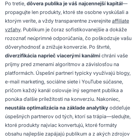
Po tretie,
dôvera publika je váš najcennejší kapitál
—
propagujte len produkty, ktoré ste osobne vyskúšali a
ktorým veríte, a vždy transparentne zverejnite
affiliate
vzťahy
. Publikum je čoraz sofistikovanejšie a dokáže
rozoznať neúprimné odporúčania, čo poškodzuje vašu
dôveryhodnosť a znižuje konverzie. Po štvrté,
diverzifikácia naprieč viacerými kanálmi
chráni vaše
príjmy pred zmenami algoritmov a závislosťou na
platformách. Úspešní partneri typicky využívajú blogy,
e-mail marketing, sociálne siete i YouTube súčasne,
pričom každý kanál oslovuje iný segment publika a
ponúka ďalšie príležitosti na konverziu. Nakoniec,
neustála optimalizácia na základe analytiky
oddeľuje
úspešných partnerov od tých, ktorí sa trápia—sledujte,
ktoré produkty najviac konvertujú, ktoré formáty
obsahu najlepšie zapájajú publikum a z akých zdrojov