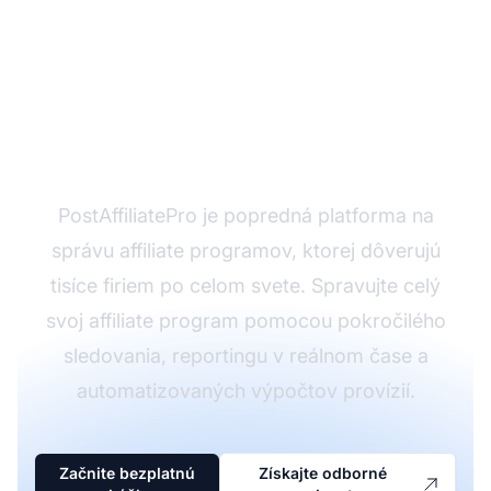
Pripravení spustiť svoj
affiliate program?
PostAffiliatePro je popredná platforma na
správu affiliate programov, ktorej dôverujú
tisíce firiem po celom svete. Spravujte celý
svoj affiliate program pomocou pokročilého
sledovania, reportingu v reálnom čase a
automatizovaných výpočtov provízií.
Začnite bezplatnú
Získajte odborné