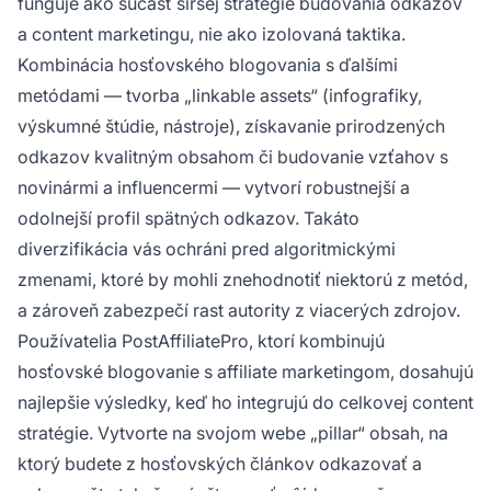
funguje ako súčasť širšej stratégie budovania odkazov
a content marketingu, nie ako izolovaná taktika.
Kombinácia hosťovského blogovania s ďalšími
metódami — tvorba „linkable assets“ (infografiky,
výskumné štúdie, nástroje), získavanie prirodzených
odkazov kvalitným obsahom či budovanie vzťahov s
novinármi a influencermi — vytvorí robustnejší a
odolnejší profil spätných odkazov. Takáto
diverzifikácia vás ochráni pred algoritmickými
zmenami, ktoré by mohli znehodnotiť niektorú z metód,
a zároveň zabezpečí rast autority z viacerých zdrojov.
Používatelia PostAffiliatePro, ktorí kombinujú
hosťovské blogovanie s affiliate marketingom, dosahujú
najlepšie výsledky, keď ho integrujú do celkovej content
stratégie. Vytvorte na svojom webe „pillar“ obsah, na
ktorý budete z hosťovských článkov odkazovať a