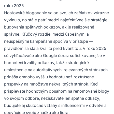
roku 2025
Hosťovské blogovanie sa od svojich začiatkov výrazne
vyvinulo, no stále patrí medzi najefektívnejšie stratégie
budovania
spätných odkazov
, ak je realizované
správne. Kľúčový rozdiel medzi úspešnými a
neúspešnými kampaňami spočíva v prístupe —
pravidlom sa stala kvalita pred kvantitou. V roku 2025
sú vyhľadávače ako Google čoraz sofistikovanejšie v
hodnotení kvality odkazov, takže strategické
umiestnenie na autoritatívnych, relevantných stránkach
prináša omnoho vyššiu hodnotu než roztrúsené
príspevky na množstve nekvalitných stránok. Keď
prispievate hodnotným obsahom na renomované blogy
vo svojom odbore, nezískavate len spätné odkazy;
budujete aj skutočné vzťahy s influencermi v odvetví a
upevňujete svoju značku ako lídra.