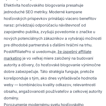
Efektivita hosťovského blogovania presahuje
jednoduché SEO metriky. Moderné kampane
hosťovských príspevkov prinášajú viacero benefitov
naraz: privádzajú odporúčaciu návštevnosť od
zapojeného publika, zvyšujú povedomie o značke u
nových potenciálnych zákazníkov a vytvárajú možnosti
pre dlhodobé partnerstvá s ďalšími hráčmi na trhu.
PostAffiliatePro si uvedomuje,
že úspešný affiliate
marketing
je vo veľkej miere založený na budovaní
autority a dôvery, čo hosťovské blogovanie výnimočne
dobre zabezpečuje. Táto stratégia funguje, pretože
korešponduje s tým, ako dnes vyhľadávače hodnotia
weby — kombináciou kvality odkazov, relevantnosti
obsahu, angažovanosti používateľov a celkovej autority
domény.
Porozumenie modernému svetu hosťovského