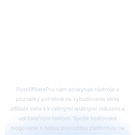
Ste pripravení posilniť
svoj affiliate marketing
strategickým
budovaním odkazov?
PostAffiliatePro vám poskytuje nástroje a
poznatky potrebné na vybudovanie silnej
affiliate siete s kvalitnými spätnými odkazmi a
udržateľným rastom. Spojte hosťovské
blogovanie s našou pokročilou platformou na