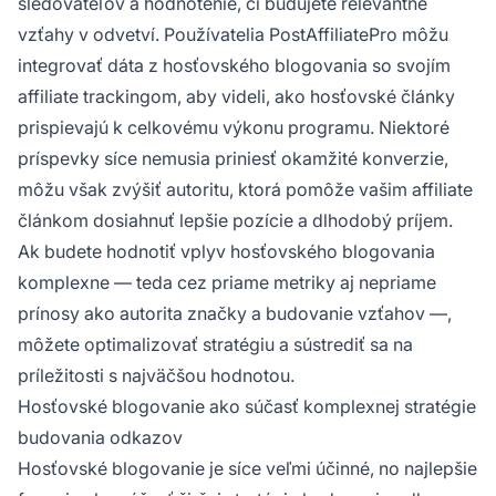
sledovateľov a hodnotenie, či budujete relevantné
vzťahy v odvetví. Používatelia PostAffiliatePro môžu
integrovať dáta z hosťovského blogovania so svojím
affiliate trackingom, aby videli, ako hosťovské články
prispievajú k celkovému výkonu programu. Niektoré
príspevky síce nemusia priniesť okamžité konverzie,
môžu však zvýšiť autoritu, ktorá pomôže vašim affiliate
článkom dosiahnuť lepšie pozície a dlhodobý príjem.
Ak budete hodnotiť vplyv hosťovského blogovania
komplexne — teda cez priame metriky aj nepriame
prínosy ako autorita značky a budovanie vzťahov —,
môžete optimalizovať stratégiu a sústrediť sa na
príležitosti s najväčšou hodnotou.
Hosťovské blogovanie ako súčasť komplexnej stratégie
budovania odkazov
Hosťovské blogovanie je síce veľmi účinné, no najlepšie