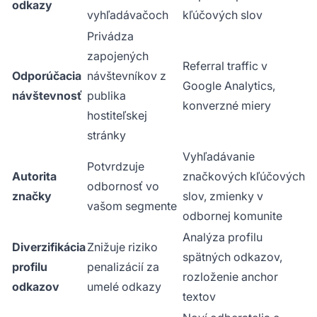
odkazy
vyhľadávačoch
kľúčových slov
Privádza
zapojených
Referral traffic v
Odporúčacia
návštevníkov z
Google Analytics,
návštevnosť
publika
konverzné miery
hostiteľskej
stránky
Vyhľadávanie
Potvrdzuje
Autorita
značkových kľúčových
odbornosť vo
značky
slov, zmienky v
vašom segmente
odbornej komunite
Analýza profilu
Diverzifikácia
Znižuje riziko
spätných odkazov,
profilu
penalizácií za
rozloženie anchor
odkazov
umelé odkazy
textov