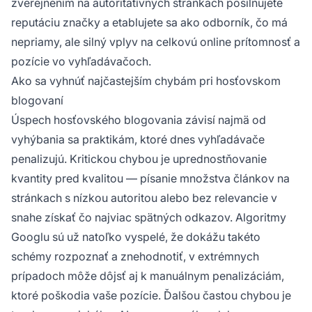
zverejnením na autoritatívnych stránkach posilňujete
reputáciu značky a etablujete sa ako odborník, čo má
nepriamy, ale silný vplyv na celkovú online prítomnosť a
pozície vo vyhľadávačoch.
Ako sa vyhnúť najčastejším chybám pri hosťovskom
blogovaní
Úspech hosťovského blogovania závisí najmä od
vyhýbania sa praktikám, ktoré dnes vyhľadávače
penalizujú. Kritickou chybou je uprednostňovanie
kvantity pred kvalitou — písanie množstva článkov na
stránkach s nízkou autoritou alebo bez relevancie v
snahe získať čo najviac spätných odkazov. Algoritmy
Googlu sú už natoľko vyspelé, že dokážu takéto
schémy rozpoznať a znehodnotiť, v extrémnych
prípadoch môže dôjsť aj k manuálnym penalizáciám,
ktoré poškodia vaše pozície. Ďalšou častou chybou je