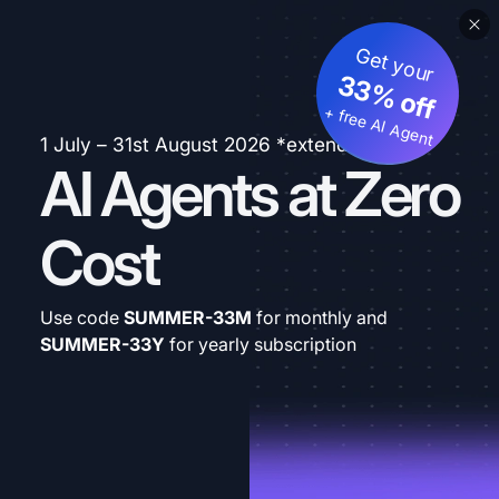
Get your
33% off
+ free AI Agent
1 July – 31st August 2026 *extended
AI Agents at Zero
Cost
Use code
SUMMER-33M
for monthly and
SUMMER-33Y
for yearly subscription