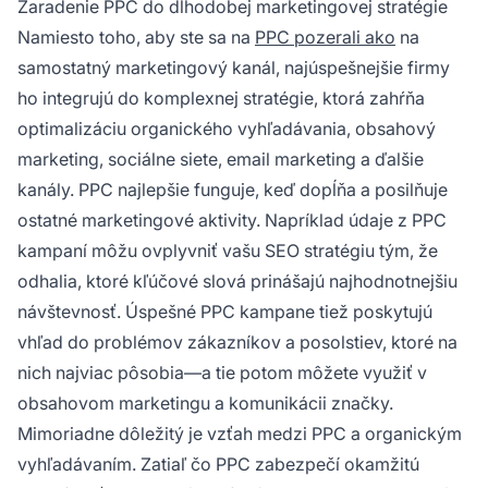
Zaradenie PPC do dlhodobej marketingovej stratégie
Namiesto toho, aby ste sa na
PPC pozerali ako
na
samostatný marketingový kanál, najúspešnejšie firmy
ho integrujú do komplexnej stratégie, ktorá zahŕňa
optimalizáciu organického vyhľadávania, obsahový
marketing, sociálne siete, email marketing a ďalšie
kanály. PPC najlepšie funguje, keď dopĺňa a posilňuje
ostatné marketingové aktivity. Napríklad údaje z PPC
kampaní môžu ovplyvniť vašu SEO stratégiu tým, že
odhalia, ktoré kľúčové slová prinášajú najhodnotnejšiu
návštevnosť. Úspešné PPC kampane tiež poskytujú
vhľad do problémov zákazníkov a posolstiev, ktoré na
nich najviac pôsobia—a tie potom môžete využiť v
obsahovom marketingu a komunikácii značky.
Mimoriadne dôležitý je vzťah medzi PPC a organickým
vyhľadávaním. Zatiaľ čo PPC zabezpečí okamžitú