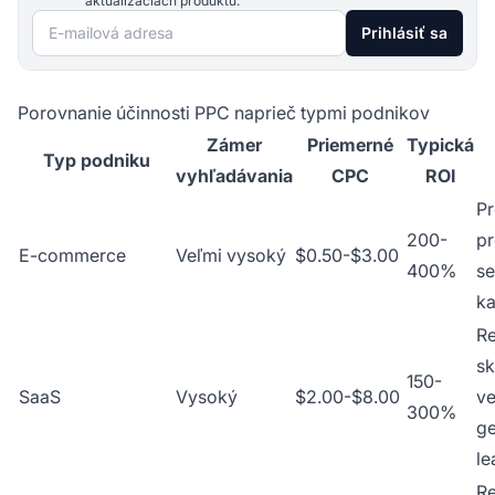
aktualizáciách produktu.
E-mailová adresa
Prihlásiť sa
Porovnanie účinnosti PPC naprieč typmi podnikov
Zámer
Priemerné
Typická
Typ podniku
vyhľadávania
CPC
ROI
Pr
200-
pr
E-commerce
Veľmi vysoký
$0.50-$3.00
400%
s
k
Re
s
150-
SaaS
Vysoký
$2.00-$8.00
ve
300%
ge
le
Re