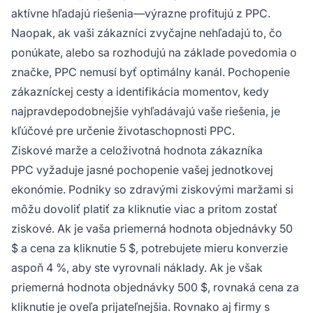
aktívne hľadajú riešenia—výrazne profitujú z PPC.
Naopak, ak vaši zákazníci zvyčajne nehľadajú to, čo
ponúkate, alebo sa rozhodujú na základe povedomia o
značke, PPC nemusí byť optimálny kanál. Pochopenie
zákazníckej cesty a identifikácia momentov, kedy
najpravdepodobnejšie vyhľadávajú vaše riešenia, je
kľúčové pre určenie životaschopnosti PPC.
Ziskové marže a celoživotná hodnota zákazníka
PPC vyžaduje jasné pochopenie vašej jednotkovej
ekonómie. Podniky so zdravými ziskovými maržami si
môžu dovoliť platiť za kliknutie viac a pritom zostať
ziskové. Ak je vaša priemerná hodnota objednávky 50
$ a cena za kliknutie 5 $, potrebujete mieru konverzie
aspoň 4 %, aby ste vyrovnali náklady. Ak je však
priemerná hodnota objednávky 500 $, rovnaká cena za
kliknutie je oveľa prijateľnejšia. Rovnako aj firmy s