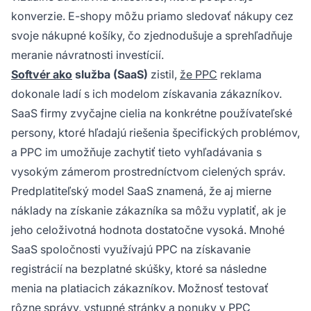
konverzie. E-shopy môžu priamo sledovať nákupy cez
svoje nákupné košíky, čo zjednodušuje a sprehľadňuje
meranie návratnosti investícií.
Softvér ako
služba (SaaS)
zistil,
že PPC
reklama
dokonale ladí s ich modelom získavania zákazníkov.
SaaS firmy zvyčajne cielia na konkrétne používateľské
persony, ktoré hľadajú riešenia špecifických problémov,
a PPC im umožňuje zachytiť tieto vyhľadávania s
vysokým zámerom prostredníctvom cielených správ.
Predplatiteľský model SaaS znamená, že aj mierne
náklady na získanie zákazníka sa môžu vyplatiť, ak je
jeho celoživotná hodnota dostatočne vysoká. Mnohé
SaaS spoločnosti využívajú PPC na získavanie
registrácií na bezplatné skúšky, ktoré sa následne
menia na platiacich zákazníkov. Možnosť testovať
rôzne správy, vstupné stránky a ponuky v PPC