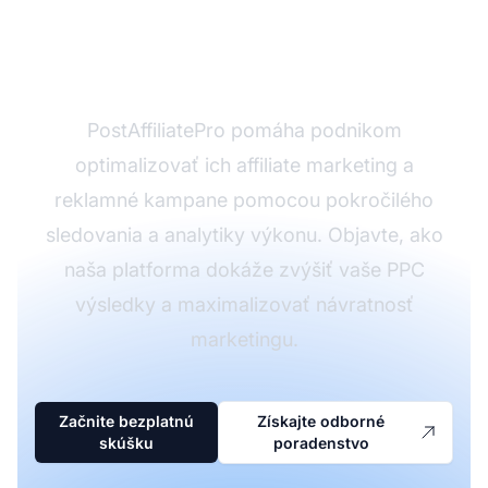
odštartovať svoju PPC
stratégiu?
PostAffiliatePro pomáha podnikom
optimalizovať ich affiliate marketing a
reklamné kampane pomocou pokročilého
sledovania a analytiky výkonu. Objavte, ako
naša platforma dokáže zvýšiť vaše PPC
výsledky a maximalizovať návratnosť
marketingu.
Začnite bezplatnú
Získajte odborné
skúšku
poradenstvo