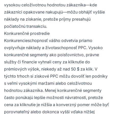
vysokou celoživotnou hodnotou zákazníka—kde
zákazníci opakovane nakupujú—môžu obhájiť vyššie
náklady na získanie, pretože príjmy presahujú
počiatočnú transakciu.
Konkurenčné prostredie
Konkurencieschopnosť vášho odvetvia priamo
ovplyvňuje náklady a životaschopnosť PPC. Vysoko
konkurenčné segmenty ako poisťovníctvo, právne
služby či financie vyhnali ceny za kliknutie do
prémiových výšok, niekedy až nad 50 $ za klik. V
týchto trhoch si ziskové PPC môžu dovoliť len podniky
s veľmi vysokými maržami alebo celoživotnou
hodnotou zákazníka. Menej konkurenčné segmenty
často ponúkajú lepšie možnosti návratnosti, pretože
cena za kliknutie je nižšia a konverzný pomer môže byť
porovnateľný alebo dokonca vyšší vďaka nižšej