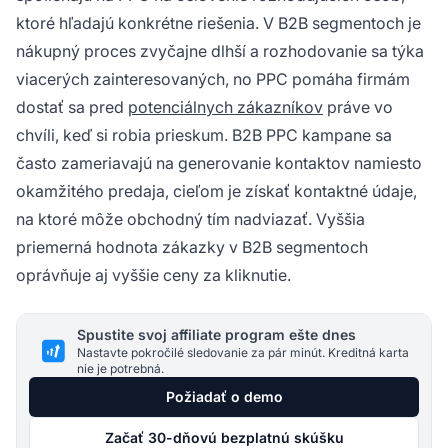
ktoré hľadajú konkrétne riešenia. V B2B segmentoch je
nákupný proces zvyčajne dlhší a rozhodovanie sa týka
viacerých zainteresovaných, no PPC pomáha firmám
dostať sa pred
potenciálnych zákazníkov
práve vo
chvíli, keď si robia prieskum. B2B PPC kampane sa
často zameriavajú na generovanie kontaktov namiesto
okamžitého predaja, cieľom je získať kontaktné údaje,
na ktoré môže obchodný tím nadviazať. Vyššia
priemerná hodnota zákazky v B2B segmentoch
oprávňuje aj vyššie ceny za kliknutie.
Spustite svoj affiliate program ešte dnes
Nastavte pokročilé sledovanie za pár minút. Kreditná karta
nie je potrebná.
Požiadať o demo
Začať 30-dňovú bezplatnú skúšku