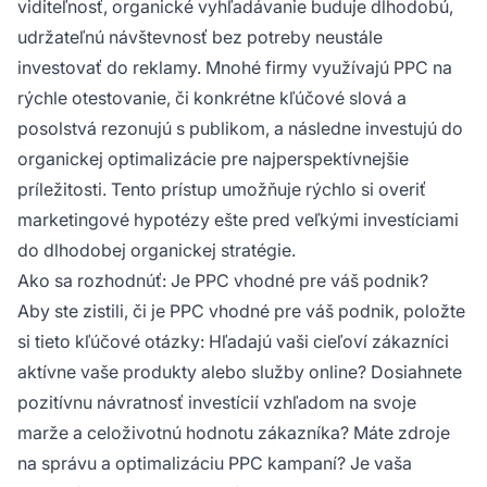
viditeľnosť, organické vyhľadávanie buduje dlhodobú,
udržateľnú návštevnosť bez potreby neustále
investovať do reklamy. Mnohé firmy využívajú PPC na
rýchle otestovanie, či konkrétne kľúčové slová a
posolstvá rezonujú s publikom, a následne investujú do
organickej optimalizácie pre najperspektívnejšie
príležitosti. Tento prístup umožňuje rýchlo si overiť
marketingové hypotézy ešte pred veľkými investíciami
do dlhodobej organickej stratégie.
Ako sa rozhodnúť: Je PPC vhodné pre váš podnik?
Aby ste zistili, či je PPC vhodné pre váš podnik, položte
si tieto kľúčové otázky: Hľadajú vaši cieľoví zákazníci
aktívne vaše produkty alebo služby online? Dosiahnete
pozitívnu návratnosť investícií vzhľadom na svoje
marže a celoživotnú hodnotu zákazníka? Máte zdroje
na správu a optimalizáciu PPC kampaní? Je vaša