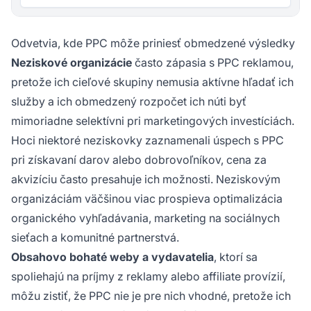
Odvetvia, kde PPC môže priniesť obmedzené výsledky
Neziskové organizácie
často zápasia s PPC reklamou,
pretože ich cieľové skupiny nemusia aktívne hľadať ich
služby a ich obmedzený rozpočet ich núti byť
mimoriadne selektívni pri marketingových investíciách.
Hoci niektoré neziskovky zaznamenali úspech s PPC
pri získavaní darov alebo dobrovoľníkov, cena za
akvizíciu často presahuje ich možnosti. Neziskovým
organizáciám väčšinou viac prospieva optimalizácia
organického vyhľadávania, marketing na sociálnych
sieťach a komunitné partnerstvá.
Obsahovo bohaté weby a vydavatelia
, ktorí sa
spoliehajú na príjmy z reklamy alebo affiliate provízií,
môžu zistiť, že PPC nie je pre nich vhodné, pretože ich