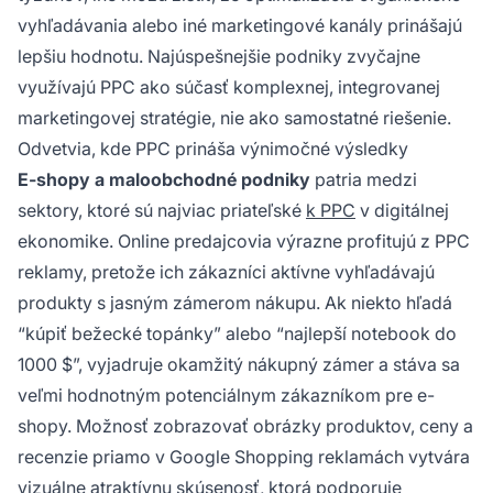
vyhľadávania alebo iné marketingové kanály prinášajú
lepšiu hodnotu. Najúspešnejšie podniky zvyčajne
využívajú PPC ako súčasť komplexnej, integrovanej
marketingovej stratégie, nie ako samostatné riešenie.
Odvetvia, kde PPC prináša výnimočné výsledky
E-shopy a maloobchodné podniky
patria medzi
sektory, ktoré sú najviac priateľské
k PPC
v digitálnej
ekonomike. Online predajcovia výrazne profitujú z PPC
reklamy, pretože ich zákazníci aktívne vyhľadávajú
produkty s jasným zámerom nákupu. Ak niekto hľadá
“kúpiť bežecké topánky” alebo “najlepší notebook do
1000 $”, vyjadruje okamžitý nákupný zámer a stáva sa
veľmi hodnotným potenciálnym zákazníkom pre e-
shopy. Možnosť zobrazovať obrázky produktov, ceny a
recenzie priamo v Google Shopping reklamách vytvára
vizuálne atraktívnu skúsenosť, ktorá podporuje