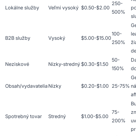
250-
Lokálne služby
Veľmi vysoký
$0.50-$2.00
p
500%
sl
G
100-
le
B2B služby
Vysoký
$5.00-$15.00
250%
ži
d
50-
Da
Neziskové
Nízky-stredný
$0.30-$1.50
150%
d
G
Obsah/vydavatelia
Nízky
$0.20-$1.00
25-75%
ná
af
B
75-
zn
Spotrebný tovar
Stredný
$1.00-$5.00
200%
uv
p