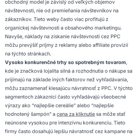
obchodný model je závislý od veľkých objemov
návštevnosti, nie od premieňania návštevníkov na
zákazníkov. Tieto weby často viac profitujú z
organickej návštevnosti a obsahového marketingu.
Navyše, náklady na získanie návštevnosti cez PPC
môžu prevýšiť príjmy z reklamy alebo affiliate provízií
na týchto stránkach.
Vysoko konkurenčné trhy so spotrebným tovarom
,
kde je značková lojalita silná a rozhodnutia o nákupe sa
prijímajú na základe iných faktorov než vyhľadávania,
môžu zaznamenať klesajúcu návratnosť z PPC. V týchto
segmentoch zákazníci často vyhľadávajú všeobecné
výrazy ako “najlepšie cereálie” alebo “najlepšie
hodnotený šampón” a
cena za kliknutie
sa môže stať
neúnosne vysokou pre intenzívnu konkurenciu. Tieto
firmy často dosahujú lepšiu návratnosť cez kampane na