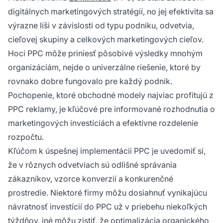
digitálnych marketingových stratégií, no jej efektivita sa
výrazne líši v závislosti od typu podniku, odvetvia,
cieľovej skupiny a celkových marketingových cieľov.
Hoci PPC môže priniesť pôsobivé výsledky mnohým
organizáciám, nejde o univerzálne riešenie, ktoré by
rovnako dobre fungovalo pre každý podnik.
Pochopenie, ktoré obchodné modely najviac profitujú z
PPC reklamy, je kľúčové pre informované rozhodnutia o
marketingových investíciách a efektívne rozdelenie
rozpočtu.
Kľúčom k úspešnej implementácii PPC je uvedomiť si,
že v rôznych odvetviach sú odlišné správania
zákazníkov, vzorce konverzií a konkurenčné
prostredie. Niektoré firmy môžu dosiahnuť vynikajúcu
návratnosť investícií do PPC už v priebehu niekoľkých
týždňov, iné môžu zistiť, že optimalizácia organického