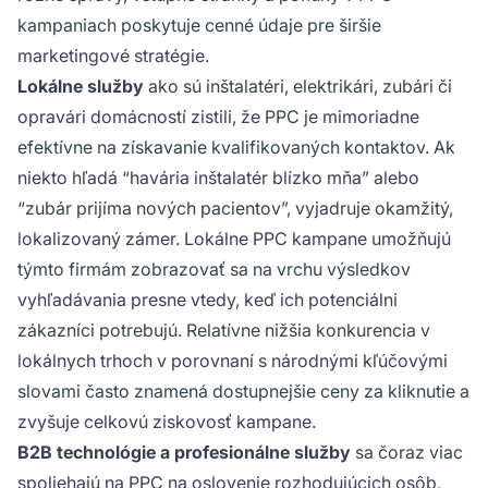
kampaniach poskytuje cenné údaje pre širšie
marketingové stratégie.
Lokálne služby
ako sú inštalatéri, elektrikári, zubári či
opravári domácností zistili, že PPC je mimoriadne
efektívne na získavanie kvalifikovaných kontaktov. Ak
niekto hľadá “havária inštalatér blízko mňa” alebo
“zubár prijíma nových pacientov”, vyjadruje okamžitý,
lokalizovaný zámer. Lokálne PPC kampane umožňujú
týmto firmám zobrazovať sa na vrchu výsledkov
vyhľadávania presne vtedy, keď ich potenciálni
zákazníci potrebujú. Relatívne nižšia konkurencia v
lokálnych trhoch v porovnaní s národnými kľúčovými
slovami často znamená dostupnejšie ceny za kliknutie a
zvyšuje celkovú ziskovosť kampane.
B2B technológie a profesionálne služby
sa čoraz viac
spoliehajú na PPC na oslovenie rozhodujúcich osôb,