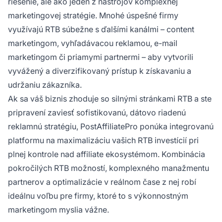
riešenie, ale ako jeden z nástrojov komplexnej
marketingovej stratégie. Mnohé úspešné firmy
využívajú RTB súbežne s ďalšími kanálmi – content
marketingom, vyhľadávacou reklamou, e-mail
marketingom či priamymi partnermi – aby vytvorili
vyvážený a diverzifikovaný prístup k získavaniu a
udržaniu zákazníka.
Ak sa váš biznis zhoduje so silnými stránkami RTB a ste
pripravení zaviesť sofistikovanú, dátovo riadenú
reklamnú stratégiu, PostAffiliatePro ponúka integrovanú
platformu na maximalizáciu vašich RTB investícií pri
plnej kontrole nad affiliate ekosystémom. Kombinácia
pokročilých RTB možností, komplexného manažmentu
partnerov a optimalizácie v reálnom čase z nej robí
ideálnu voľbu pre firmy, ktoré to s výkonnostným
marketingom myslia vážne.