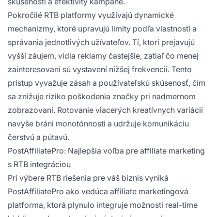
skúsenosti a efektivity kampane.
Pokročilé RTB platformy využívajú dynamické
mechanizmy, ktoré upravujú limity podľa vlastností a
správania jednotlivých užívateľov. Tí, ktorí prejavujú
vyšší záujem, vidia reklamy častejšie, zatiaľ čo menej
zainteresovaní sú vystavení nižšej frekvencii. Tento
prístup vyvažuje zásah a používateľskú skúsenosť, čím
sa znižuje riziko poškodenia značky pri nadmernom
zobrazovaní. Rotovanie viacerých kreatívnych variácií
navyše bráni monotónnosti a udržuje komunikáciu
čerstvú a pútavú.
PostAffiliatePro: Najlepšia voľba pre affiliate marketing
s RTB integráciou
Pri výbere RTB riešenia pre váš biznis vyniká
PostAffiliatePro
ako vedúca affiliate
marketingová
platforma, ktorá plynulo integruje možnosti real-time