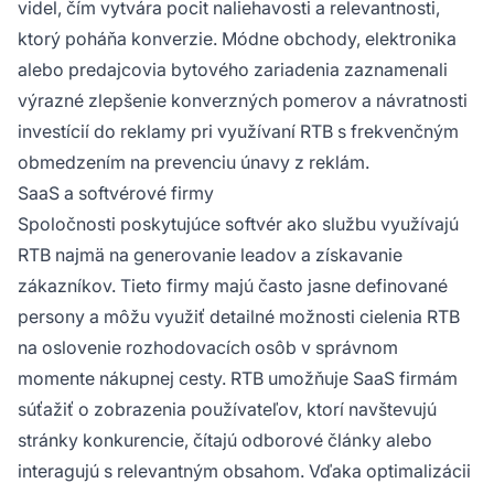
videl, čím vytvára pocit naliehavosti a relevantnosti,
ktorý poháňa konverzie. Módne obchody, elektronika
alebo predajcovia bytového zariadenia zaznamenali
výrazné zlepšenie konverzných pomerov a návratnosti
investícií do reklamy pri využívaní RTB s frekvenčným
obmedzením na prevenciu únavy z reklám.
SaaS a softvérové firmy
Spoločnosti poskytujúce softvér ako službu využívajú
RTB najmä na generovanie leadov a získavanie
zákazníkov. Tieto firmy majú často jasne definované
persony a môžu využiť detailné možnosti cielenia RTB
na oslovenie rozhodovacích osôb v správnom
momente nákupnej cesty. RTB umožňuje SaaS firmám
súťažiť o zobrazenia používateľov, ktorí navštevujú
stránky konkurencie, čítajú odborové články alebo
interagujú s relevantným obsahom. Vďaka optimalizácii