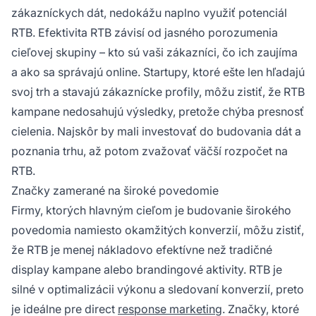
zákazníckych dát, nedokážu naplno využiť potenciál
RTB. Efektivita RTB závisí od jasného porozumenia
cieľovej skupiny – kto sú vaši zákazníci, čo ich zaujíma
a ako sa správajú online. Startupy, ktoré ešte len hľadajú
svoj trh a stavajú zákaznícke profily, môžu zistiť, že RTB
kampane nedosahujú výsledky, pretože chýba presnosť
cielenia. Najskôr by mali investovať do budovania dát a
poznania trhu, až potom zvažovať väčší rozpočet na
RTB.
Značky zamerané na široké povedomie
Firmy, ktorých hlavným cieľom je budovanie širokého
povedomia namiesto okamžitých konverzií, môžu zistiť,
že RTB je menej nákladovo efektívne než tradičné
display kampane alebo brandingové aktivity. RTB je
silné v optimalizácii výkonu a sledovaní konverzií, preto
je ideálne pre direct
response marketing
. Značky, ktoré