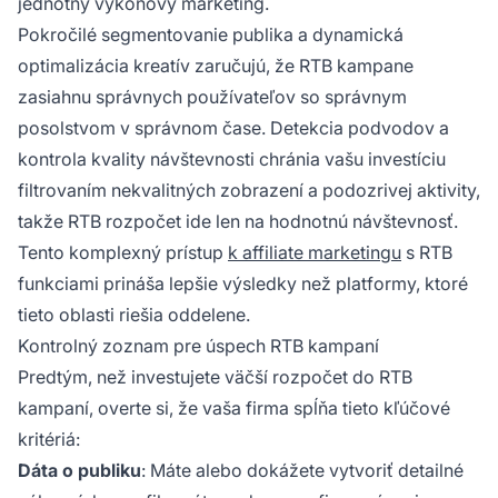
jednotný výkonový marketing.
Pokročilé segmentovanie publika a dynamická
optimalizácia kreatív zaručujú, že RTB kampane
zasiahnu správnych používateľov so správnym
posolstvom v správnom čase. Detekcia podvodov a
kontrola kvality návštevnosti chránia vašu investíciu
filtrovaním nekvalitných zobrazení a podozrivej aktivity,
takže RTB rozpočet ide len na hodnotnú návštevnosť.
Tento komplexný prístup
k affiliate marketingu
s RTB
funkciami prináša lepšie výsledky než platformy, ktoré
tieto oblasti riešia oddelene.
Kontrolný zoznam pre úspech RTB kampaní
Predtým, než investujete väčší rozpočet do RTB
kampaní, overte si, že vaša firma spĺňa tieto kľúčové
kritériá:
Dáta o publiku
: Máte alebo dokážete vytvoriť detailné