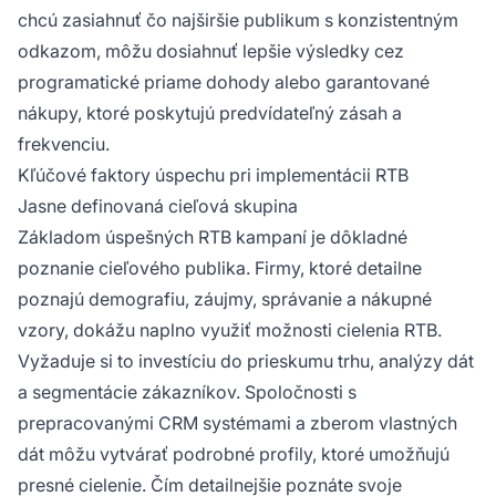
chcú zasiahnuť čo najširšie publikum s konzistentným
odkazom, môžu dosiahnuť lepšie výsledky cez
programatické priame dohody alebo garantované
nákupy, ktoré poskytujú predvídateľný zásah a
frekvenciu.
Kľúčové faktory úspechu pri implementácii RTB
Jasne definovaná cieľová skupina
Základom úspešných RTB kampaní je dôkladné
poznanie cieľového publika. Firmy, ktoré detailne
poznajú demografiu, záujmy, správanie a nákupné
vzory, dokážu naplno využiť možnosti cielenia RTB.
Vyžaduje si to investíciu do prieskumu trhu, analýzy dát
a segmentácie zákazníkov. Spoločnosti s
prepracovanými CRM systémami a zberom vlastných
dát môžu vytvárať podrobné profily, ktoré umožňujú
presné cielenie. Čím detailnejšie poznáte svoje