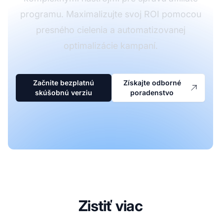
programu. Maximalizujte svoj ROI pomocou
presného cielenia a automatizovanej
optimalizácie kampaní.
Začnite bezplatnú
Získajte odborné
skúšobnú verziu
poradenstvo
Zistiť viac