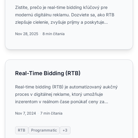
Zistite, prečo je real-time bidding kľúčový pre
modernú digitálnu reklamu. Dozviete sa, ako RTB
zlepšuje cielenie, zvyšuje príjmy a poskytuje
transparentnosť pr...
Nov 28, 2025
8 min čítania
Real-Time Bidding (RTB)
Real-Time Bidding (RTB)
Real-time bidding (RTB) je automatizovaný aukčný
proces v digitálnej reklame, ktorý umožňuje
inzerentom v reálnom čase ponúkať ceny za
zobrazenia reklám s cieľo...
Nov 7, 2024
7 min čítania
RTB
Programmatic
+3