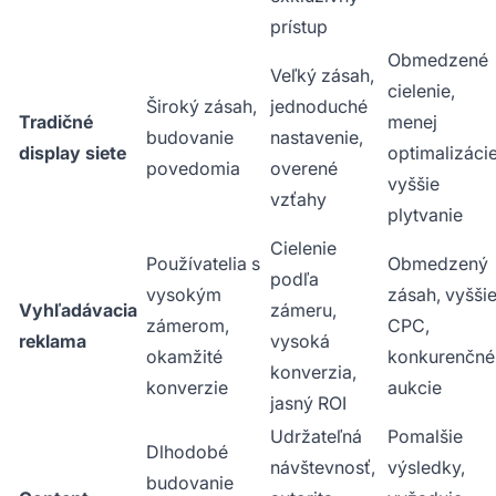
prístup
Obmedzené
Veľký zásah,
cielenie,
Široký zásah,
jednoduché
Tradičné
menej
budovanie
nastavenie,
display siete
optimalizácie
povedomia
overené
vyššie
vzťahy
plytvanie
Cielenie
Používatelia s
Obmedzený
podľa
vysokým
zásah, vyšši
Vyhľadávacia
zámeru,
zámerom,
CPC,
reklama
vysoká
okamžité
konkurenčné
konverzia,
konverzie
aukcie
jasný ROI
Udržateľná
Pomalšie
Dlhodobé
návštevnosť,
výsledky,
budovanie