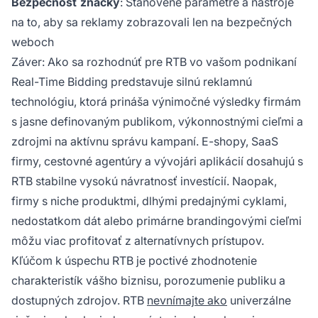
Bezpečnosť značky
: Stanovené parametre a nástroje
na to, aby sa reklamy zobrazovali len na bezpečných
weboch
Záver: Ako sa rozhodnúť pre RTB vo vašom podnikaní
Real-Time Bidding predstavuje silnú reklamnú
technológiu, ktorá prináša výnimočné výsledky firmám
s jasne definovaným publikom, výkonnostnými cieľmi a
zdrojmi na aktívnu správu kampaní. E-shopy, SaaS
firmy, cestovné agentúry a vývojári aplikácií dosahujú s
RTB stabilne vysokú návratnosť investícií. Naopak,
firmy s niche produktmi, dlhými predajnými cyklami,
nedostatkom dát alebo primárne brandingovými cieľmi
môžu viac profitovať z alternatívnych prístupov.
Kľúčom k úspechu RTB je poctivé zhodnotenie
charakteristík vášho biznisu, porozumenie publiku a
dostupných zdrojov. RTB
nevnímajte ako
univerzálne