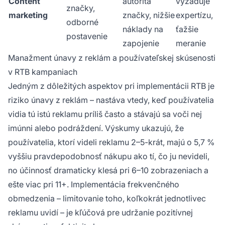
Content
autorita
vyžaduje
značky,
marketing
značky, nižšie
expertízu,
odborné
náklady na
ťažšie
postavenie
zapojenie
meranie
Manažment únavy z reklám a používateľskej skúsenosti
v RTB kampaniach
Jedným z dôležitých aspektov pri implementácii RTB je
riziko únavy z reklám – nastáva vtedy, keď používatelia
vidia tú istú reklamu príliš často a stávajú sa voči nej
imúnni alebo podráždení. Výskumy ukazujú, že
používatelia, ktorí videli reklamu 2–5-krát, majú o 5,7 %
vyššiu pravdepodobnosť nákupu ako tí, čo ju nevideli,
no účinnosť dramaticky klesá pri 6–10 zobrazeniach a
ešte viac pri 11+. Implementácia frekvenčného
obmedzenia – limitovanie toho, koľkokrát jednotlivec
reklamu uvidí – je kľúčová pre udržanie pozitívnej