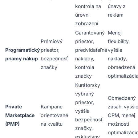
kontrola na
únavy z
úrovni
reklám
zobrazení
Garantovaný
Menej
Prémiový
priestor,
flexibility,
Programatický
priestor,
predvídateľné
vyššie
priamy nákup
bezpečnosť
náklady,
náklady,
značky
kontrola
obmedzená
značky
optimalizáci
Kurátorsky
vybraný
Obmedzený
priestor,
Private
Kampane
zásah, vyšši
vyššia
Marketplace
orientované
CPM, menej
bezpečnosť
(PMP)
na kvalitu
možností
značky,
optimalizáci
exkluzívny