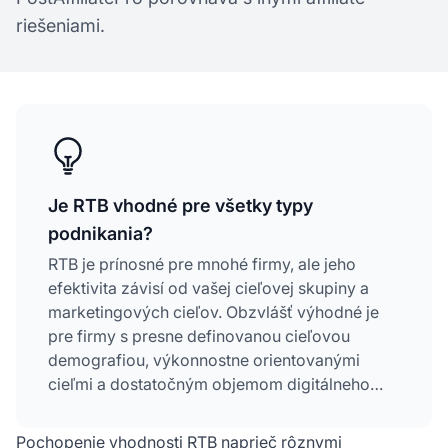
riešeniami.
Je RTB vhodné pre všetky typy
podnikania?
RTB je prínosné pre mnohé firmy, ale jeho
efektivita závisí od vašej cieľovej skupiny a
marketingových cieľov. Obzvlášť výhodné je
pre firmy s presne definovanou cieľovou
demografiou, výkonnostne orientovanými
cieľmi a dostatočným objemom digitálneho
priestoru. Najlepšie výsledky dosahujú e-
shopy, SaaS, mobilné aplikácie a cestovné
Pochopenie vhodnosti RTB naprieč rôznymi