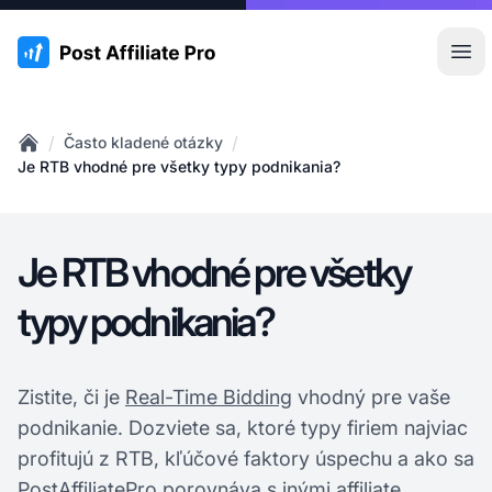
:site.title
Otv
/
/
Často kladené otázky
Home
Je RTB vhodné pre všetky typy podnikania?
Je RTB vhodné pre všetky
typy podnikania?
Zistite, či je
Real-Time Bidding
vhodný pre vaše
podnikanie. Dozviete sa, ktoré typy firiem najviac
profitujú z RTB, kľúčové faktory úspechu a ako sa
PostAffiliatePro porovnáva s inými affiliate