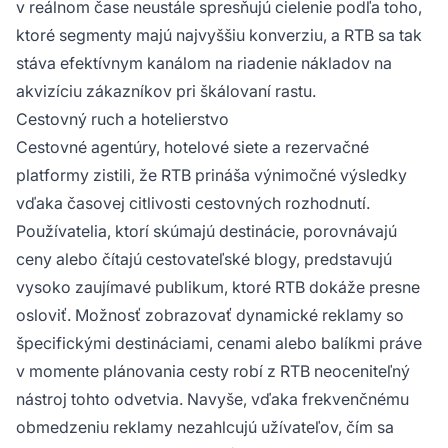
v reálnom čase neustále spresňujú cielenie podľa toho,
ktoré segmenty majú najvyššiu konverziu, a RTB sa tak
stáva efektívnym kanálom na riadenie nákladov na
akvizíciu zákazníkov pri škálovaní rastu.
Cestovný ruch a hotelierstvo
Cestovné agentúry, hotelové siete a rezervačné
platformy zistili, že RTB prináša výnimočné výsledky
vďaka časovej citlivosti cestovných rozhodnutí.
Používatelia, ktorí skúmajú destinácie, porovnávajú
ceny alebo čítajú cestovateľské blogy, predstavujú
vysoko zaujímavé publikum, ktoré RTB dokáže presne
osloviť. Možnosť zobrazovať dynamické reklamy so
špecifickými destináciami, cenami alebo balíkmi práve
v momente plánovania cesty robí z RTB neoceniteľný
nástroj tohto odvetvia. Navyše, vďaka frekvenčnému
obmedzeniu reklamy nezahlcujú užívateľov, čím sa