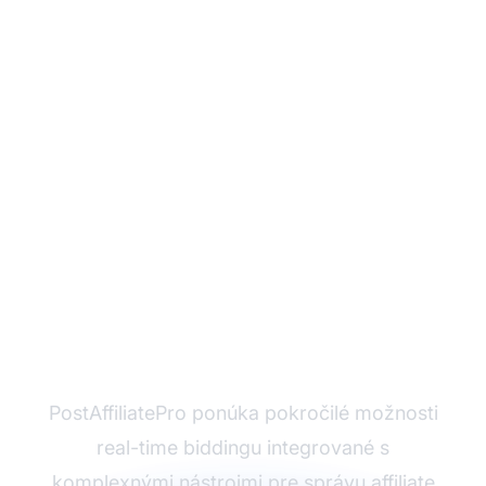
Pripravení
optimalizovať svoj
affiliate marketing
pomocou RTB?
PostAffiliatePro ponúka pokročilé možnosti
real-time biddingu integrované s
komplexnými nástrojmi pre správu affiliate