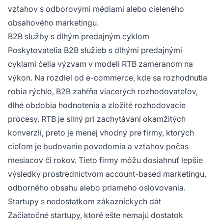
vzťahov s odborovými médiami alebo cieleného
obsahového marketingu.
B2B služby s dlhým predajným cyklom
Poskytovatelia B2B služieb s dlhými predajnými
cyklami čelia výzvam v modeli RTB zameranom na
výkon. Na rozdiel od e-commerce, kde sa rozhodnutia
robia rýchlo, B2B zahŕňa viacerých rozhodovateľov,
dlhé obdobia hodnotenia a zložité rozhodovacie
procesy. RTB je silný pri zachytávaní okamžitých
konverzií, preto je menej vhodný pre firmy, ktorých
cieľom je budovanie povedomia a vzťahov počas
mesiacov či rokov. Tieto firmy môžu dosiahnuť lepšie
výsledky prostredníctvom account-based marketingu,
odborného obsahu alebo priameho oslovovania.
Startupy s nedostatkom zákazníckych dát
Začiatočné startupy, ktoré ešte nemajú dostatok