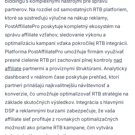
biddingu s komplexnými nástrojmi pre správu
partnerov. Na rozdiel od samostatných RTB platforiem,
ktoré sa sústreďujú výlučne na nákup reklamy,
PostAffiliatePro poskytuje kompletný ekosystém na
správu affiliate vzťahov, sledovanie výkonu a
optimalizáciu kampaní vďaka pokročilej RTB integrácii.
Platforma PostAffiliatePro umožňuje firmám využívať
presné cielenie RTB pri zachovaní plnej kontroly
nad
affiliate
partnermi a províznymi štruktúrami. Analytický
dashboard v reálnom čase poskytuje prehľad, ktorí
partneri prinášajú najkvalitnejšiu návštevnosť a
konverzie, čo umožňuje optimalizovať RTB stratégie na
základe skutočných výsledkov. Integrácia s hlavnými
DSP a reklamnými burzami zabezpečuje, že vaša
affiliate sieť profituje z rovnakých optimalizačných
možností ako priame RTB kampane, čím vytvára