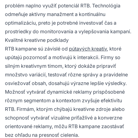
problém naplno využiť potenciál RTB. Technológia
odmeňuje aktívny manažment a kontinuálnu
optimalizáciu, preto je potrebné investovať čas a
prostriedky do monitorovania a vylepšovania kampaní.
Kvalitné kreatívne podklady
RTB kampane sú závislé od
pútavých kreatív
, ktoré
upútajú pozornosť a motivujú k interakcii. Firmy so
silným kreatívnym tímom, ktorý dokáže pripraviť
množstvo variácií, testovať rôzne správy a pravidelne
osviežovať obsah, dosahujú výrazne lepšie výsledky.
Možnosť vytvárať dynamické reklamy prispôsobené
rôznym segmentom a kontextom zvyšuje efektivitu
RTB. Firmám, ktorým chýbajú kreatívne zdroje alebo
schopnosť vytvárať vizuálne príťažlivé a konverzne
orientované reklamy, môžu RTB kampane zaostávať
bez ohľadu na presnosť cielenia.