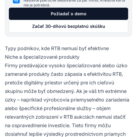
Nastavte pokročilé sledovanie za pár minút. Kreditná karta
nie je potrebná.
Požiadať o demo
Začať 30-dňovú bezplatnú skúšku
Typy podnikov, kde RTB nemusí byť efektívne
Niche a špecializované produkty
Firmy predávajúce vysoko špecializované alebo úzko
zamerané produkty často zápasia s efektivitou RTB,
pretože digitálny priestor určený pre ich cieľovú
skupinu môže byť obmedzený. Ak je váš trh extrémne
úzky – napríklad výrobcovia priemyselného zariadenia
alebo špecifické profesionálne služby – objem
relevantných zobrazení v RTB aukciách nemusí stačiť
na ospravedlnenie investície. Tieto firmy môžu
dosiahnuť lepšie výsledky prostredníctvom priamych