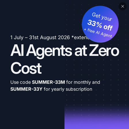
Get your
33% off
+ free AI Agent
1 July – 31st August 2026 *extended
AI Agents at Zero
Cost
Use code
SUMMER-33M
for monthly and
SUMMER-33Y
for yearly subscription