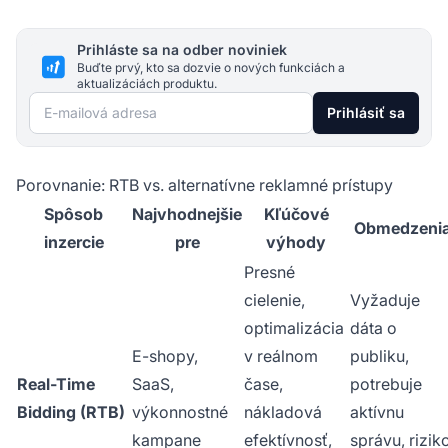
Prihláste sa na odber noviniek
Buďte prvý, kto sa dozvie o nových funkciách a
aktualizáciách produktu.
E-mailová adresa
Prihlásiť sa
Porovnanie: RTB vs. alternatívne reklamné prístupy
Spôsob
Najvhodnejšie
Kľúčové
Obmedzeni
inzercie
pre
výhody
Presné
cielenie,
Vyžaduje
optimalizácia
dáta o
E-shopy,
v reálnom
publiku,
Real-Time
SaaS,
čase,
potrebuje
Bidding (RTB)
výkonnostné
nákladová
aktívnu
kampane
efektívnosť,
správu, rizik