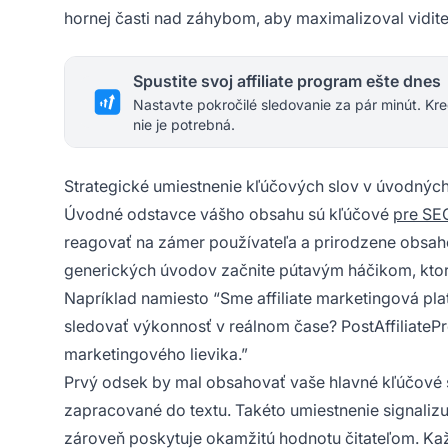
hornej časti nad záhybom, aby maximalizoval vidite
Spustite svoj affiliate program ešte dnes
Nastavte pokročilé sledovanie za pár minút. Kre
nie je potrebná.
Strategické umiestnenie kľúčových slov v úvodnýc
Úvodné odstavce vášho obsahu sú kľúčové
pre SE
reagovať na zámer používateľa a prirodzene obsahov
generických úvodov začnite pútavým háčikom, ktor
Napríklad namiesto “Sme affiliate marketingová plat
sledovať výkonnosť v reálnom čase? PostAffiliatePr
marketingového lievika.”
Prvý odsek by mal obsahovať vaše hlavné kľúčové sl
zapracované do textu. Takéto umiestnenie signaliz
zároveň poskytuje okamžitú hodnotu čitateľom. Ka