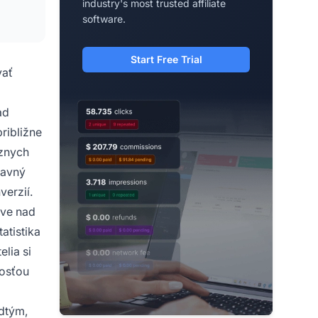
industry's most trusted affiliate
software.
Start Free Trial
vať
ad
ribližne
ôznych
lavný
erzií.
áve nad
atistika
lia si
tosťou
edtým,