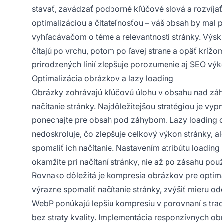
stavať, zavádzať podporné kľúčové slová a rozvíj
optimalizáciou a čitateľnosťou – váš obsah by mal p
vyhľadávačom o téme a relevantnosti stránky. Výsku
čítajú po vrchu, potom po ľavej strane a opäť kríž
prirodzených línií zlepšuje porozumenie aj SEO vý
Optimalizácia obrázkov a lazy loading
Obrázky zohrávajú kľúčovú úlohu v obsahu nad záh
načítanie stránky. Najdôležitejšou stratégiou je v
ponechajte pre obsah pod záhybom. Lazy loading 
nedoskroluje, čo zlepšuje celkový výkon stránky, 
spomaliť ich načítanie. Nastavením atribútu loadin
okamžite pri načítaní stránky, nie až po zásahu použ
Rovnako dôležitá je kompresia obrázkov pre opti
výrazne spomaliť načítanie stránky, zvýšiť mieru 
WebP ponúkajú lepšiu kompresiu v porovnaní s tra
bez straty kvality. Implementácia responzívnych o