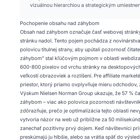
vizuálnou hierarchiou a strategickým umiestne
Pochopenie obsahu nad záhybom
Obsah nad záhybom označuje časť webovej stránky, 
stránku nadol. Tento pojem pochádza z novinárstva,
polovicu titulnej strany, aby upútali pozornosť čit
záhybom” stal kľúčovým pojmom v oblasti webdizajn
600-800 pixelov od vrchu stránky na desktopových za
veľkostí obrazoviek a rozlíšení. Pre affiliate mar
priestor, ktorý priamo ovplyvňuje mieru odchodov,
Výskum Nielsen Norman Group ukazuje, že 57 % času,
záhybom – viac ako polovica pozornosti návštevníkov
zdôrazňuje, prečo je optimalizácia tejto oblasti nev
vytvoria názor na web už približne za 50 milisekúnd
zanechať pozitívny prvý dojem. Keď návštevníci pris
preskúmajú ju hlbšie, alebo sa vrátia späť do výsl