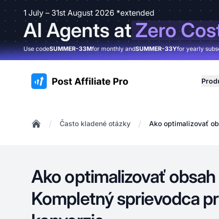
1 July – 31st August 2026 *extended
AI Agents at
Zero Cos
Use code
SUMMER-33M
for monthly and
SUMMER-33Y
for yearly subs
:site.title
Prod
/
/
Často kladené otázky
Ako optimalizovať o
Home
Ako optimalizovať obsah
Kompletný sprievodca pr