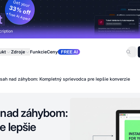
Get your
33% off
+ free AI Agent
t
cription
ukt
Zdroje
Funkcie
Ceny
FREE AI
bsah nad záhybom: Kompletný sprievodca pre lepšie konverzie
 nad záhybom:
e lepšie