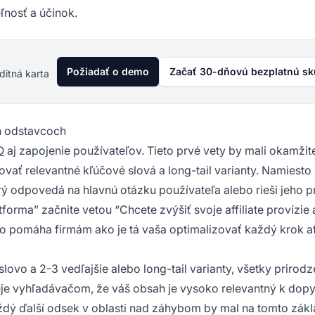
ľnosť a účinok.
Požiadať o demo
Začať 30-dňovú bezplatnú s
ditná karta
h odstavcoch
O
aj zapojenie používateľov. Tieto prvé vety by mali okamžit
ať relevantné kľúčové slová a long-tail varianty. Namiesto
ý odpovedá na hlavnú otázku používateľa alebo rieši jeho p
forma” začnite vetou “Chcete zvýšiť svoje affiliate provízie 
o pomáha firmám ako je tá vaša optimalizovať každý krok aff
ovo a 2-3 vedľajšie alebo long-tail varianty, všetky prirod
uje vyhľadávačom, že váš obsah je vysoko relevantný k dopy
ždý ďalší odsek v oblasti nad záhybom by mal na tomto zák