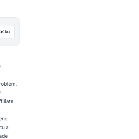
kúšku
e
roblém.
a
iliate
zene
tu a
lade