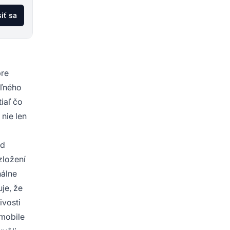
siť sa
pre
eľného
iaľ čo
 nie len
ad
zložení
nálne
je, že
ivosti
 mobile