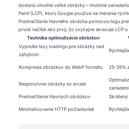
dostanú vhodne veľké obrázky – mobilné zariadenia 
Paint (LCP), ktorú Google používa na meranie rých
Prednačítanie hlavného obrázka pomocou tagu prel
prvok načítal ako prvý, čo zvyčajne skracuje LCP o
Technika optimalizácie obrázkov
Vypnutie lazy loadingu pre obrázky nad
Rýchlejši
záhybom
Kompresia obrázkov do WebP formátu
25-35% z
Optimali
Responzívne obrázky so srcset
zariaden
Prednačítanie hlavných obrázkov
Skrátený 
Minimalizovanie HTTP požiadaviek
Rýchlejši