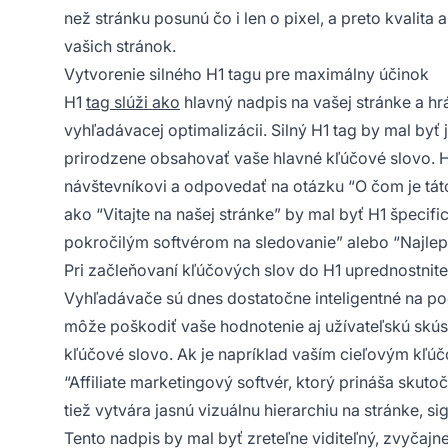
než stránku posunú čo i len o pixel, a preto kvali
vašich stránok.
Vytvorenie silného H1 tagu pre maximálny účinok
H1
tag slúži ako
hlavný nadpis na vašej stránke a hr
vyhľadávacej optimalizácii. Silný H1 tag by mal byť 
prirodzene obsahovať vaše hlavné kľúčové slovo. 
návštevníkovi a odpovedať na otázku “O čom je tát
ako “Vitajte na našej stránke” by mal byť H1 špecifi
pokročilým softvérom na sledovanie” alebo “Najlep
Pri začleňovaní kľúčových slov do H1 uprednostnite
Vyhľadávače sú dnes dostatočne inteligentné na po
môže poškodiť vaše hodnotenie aj užívateľskú skús
kľúčové slovo. Ak je napríklad vaším cieľovým kľúč
“Affiliate marketingový softvér, ktorý prináša skut
tiež vytvára jasnú vizuálnu hierarchiu na stránke, s
Tento nadpis by mal byť zreteľne viditeľný, zvyčaj