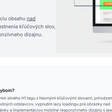
záciu obsahu
nad
stnenia kľúčových slov,
onzívneho dizajnu.
hybom?
ním silného H1 tagu s hlavnými kľúčovými slovami, prirodz
dných odstavcov, vypnutím lazy loadingu pre obrázky nad
ánky a implementáciou mobilne responzívneho dizajnu s ja