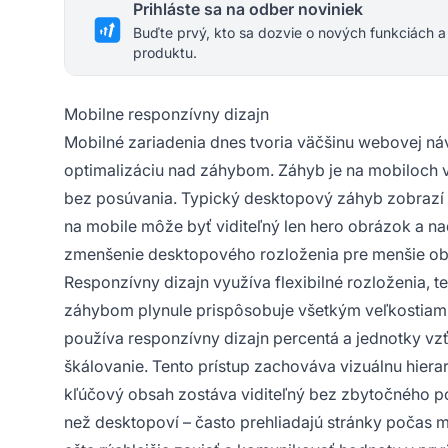
Prihláste sa na odber noviniek
Buďte prvý, kto sa dozvie o nových funkciách a
produktu.
Mobilne responzívny dizajn
Mobilné zariadenia dnes tvoria väčšinu webovej náv
optimalizáciu nad záhybom. Záhyb je na mobiloch v
bez posúvania. Typický desktopový záhyb zobrazí he
na mobile môže byť viditeľný len hero obrázok a nadp
zmenšenie desktopového rozloženia pre menšie ob
Responzívny dizajn využíva flexibilné rozloženia,
záhybom plynule prispôsobuje všetkým veľkostiam 
používa responzívny dizajn percentá a jednotky vz
škálovanie. Tento prístup zachováva vizuálnu hiera
kľúčový obsah zostáva viditeľný bez zbytočného pos
než desktopoví – často prehliadajú stránky počas 