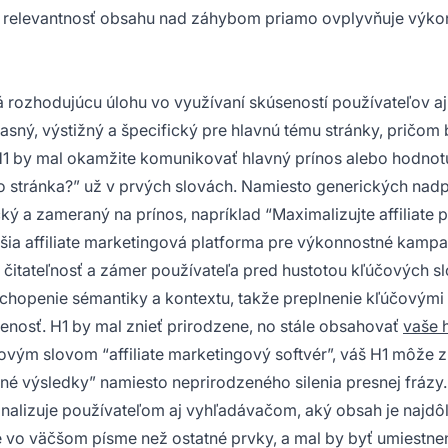
ta a relevantnosť obsahu nad záhybom priamo ovplyvňuje výk
á rozhodujúcu úlohu vo využívaní skúseností používateľov aj
jasný, výstižný a špecifický pre hlavnú tému stránky, pričom
H1 by mal okamžite komunikovať hlavný prínos alebo hodnot
o stránka?” už v prvých slovách. Namiesto generických nad
cký a zameraný na prínos, napríklad “Maximalizujte affiliate p
šia affiliate marketingová platforma pre výkonnostné kampa
 čitateľnosť a zámer používateľa pred hustotou kľúčových sl
chopenie sémantiky a kontextu, takže preplnenie kľúčovými
enosť. H1 by mal znieť prirodzene, no stále obsahovať
vaše 
ovým slovom “affiliate marketingový softvér”, váš H1 môže z
očné výsledky” namiesto neprirodzeného silenia presnej frázy.
ignalizuje používateľom aj vyhľadávačom, aký obsah je najdôle
ne vo väčšom písme než ostatné prvky, a mal by byť umiestne