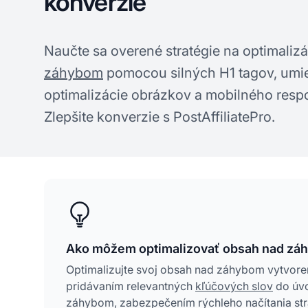
konverzie
Naučte sa overené stratégie na optimali
záhybom
pomocou silných H1 tagov, umie
optimalizácie obrázkov a mobilného resp
Zlepšite konverzie s PostAffiliatePro.
Ako môžem optimalizovať obsah nad zá
Optimalizujte svoj obsah nad záhybom vytvore
pridávaním relevantných
kľúčových slov
do úvo
záhybom, zabezpečením rýchleho načítania str