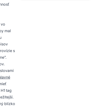
onnosť
 vo
 by mal
u
pisov
rovízie s
ne”.
ov.
 slovami
hlavné
nieť
 H1 tag
žitejší.
ný blízko