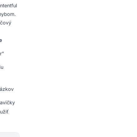
ntentful
áhybom.
účový
e
r”
iu
rázkov
lavičky
užiť