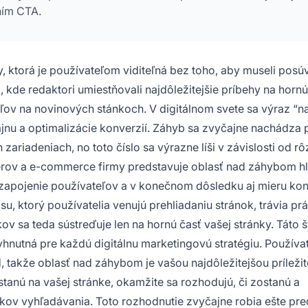
ním CTA.
ktorá je používateľom viditeľná bez toho, aby museli posú
 kde redaktori umiestňovali najdôležitejšie príbehy na hornú
ateľov na novinových stánkoch. V digitálnom svete sa výraz “n
u a optimalizácie konverzií. Záhyb sa zvyčajne nachádza p
riadeniach, no toto číslo sa výrazne líši v závislosti od r
ketérov a e-commerce firmy predstavuje oblasť nad záhybom h
 zapojenie používateľov a v konečnom dôsledku aj mieru konv
 ktorý používatelia venujú prehliadaniu stránok, trávia pr
 sa teda sústreďuje len na hornú časť vašej stránky. Táto št
yhnutná pre každú digitálnu marketingovú stratégiu. Používate
, takže oblasť nad záhybom je vašou najdôležitejšou príleži
tanú na vašej stránke, okamžite sa rozhodujú, či zostanú a
edkov vyhľadávania. Toto rozhodnutie zvyčajne robia ešte pr