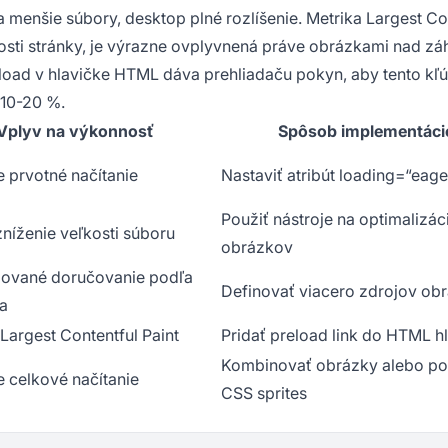
menšie súbory, desktop plné rozlíšenie. Metrika Largest Co
losti stránky, je výrazne ovplyvnená práve obrázkami nad z
oad v hlavičke HTML dáva prehliadaču pokyn, aby tento kľ
 10-20 %.
Vplyv na výkonnosť
Spôsob implementáci
e prvotné načítanie
Nastaviť atribút loading=“eage
Použiť nástroje na optimalizác
níženie veľkosti súboru
obrázkov
zované doručovanie podľa
Definovať viacero zdrojov ob
ia
Largest Contentful Paint
Pridať preload link do HTML h
Kombinovať obrázky alebo po
e celkové načítanie
CSS sprites