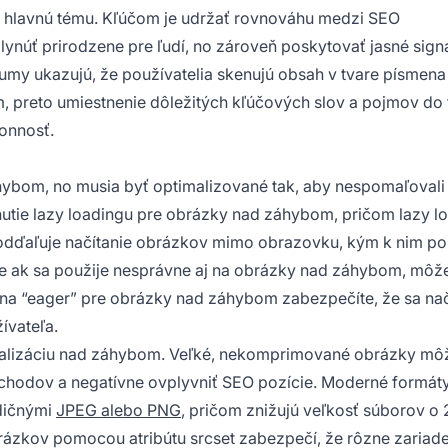
ať hlavnú tému. Kľúčom je udržať rovnováhu medzi SEO
lynúť prirodzene pre ľudí, no zároveň poskytovať jasné sign
my ukazujú, že používatelia skenujú obsah v tvare písmena 
om, preto umiestnenie dôležitých kľúčových slov a pojmov do
konnosť.
ybom, no musia byť optimalizované tak, aby nespomaľovali
ypnutie lazy loadingu pre obrázky nad záhybom, pričom lazy l
odďaľuje načítanie obrázkov mimo obrazovku, kým k nim po
ale ak sa použije nesprávne aj na obrázky nad záhybom, môž
g na “eager” pre obrázky nad záhybom zabezpečíte, že sa nač
ívateľa.
malizáciu nad záhybom. Veľké, nekomprimované obrázky mô
odchodov a negatívne ovplyvniť SEO pozície. Moderné formát
dičnými
JPEG alebo PNG
, pričom znižujú veľkosť súborov o
brázkov pomocou atribútu srcset zabezpečí, že rôzne zariad