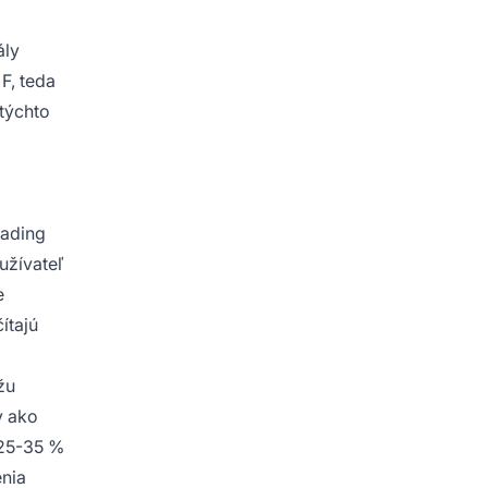
ály
F, teda
 týchto
oading
užívateľ
e
ítajú
žu
y ako
 25-35 %
enia