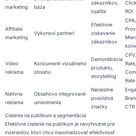
zákazníkov,
Click
marketing
báza
lojalita
ROI
CPA,
Efektívne
Affiliate
Prov
Výkonoví partneri
získavanie
marketing
Mier
zákazníkov
konv
CPV,
Demonštrácia
Video
Konzumenti vizuálneho
Rate
produktu,
reklama
obsahu
Comp
storytelling
Rate
Nenásilné
Enga
Natívna
Obsahovo integrované
posolstvá
Brand
reklama
umiestnenia
značky
CTR
Cielenie na publikum a segmentácia
Efektívne cielenie na publikum je nevyhnutné pre
inzerentov, ktorí chcú maximalizovať efektívnosť