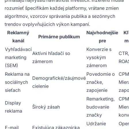
prinášajú najvyššiu návratnosť investícií. Inzerenti musia
rozumieť špecifikám každej platformy, vrátane zmien
algoritmov, vzorcov správania publika a sezónnych
trendov ovplyvňujúcich výkon kampaní.
Reklamný
Najvhodnejšie
Kľ
Primárne publikum
kanál
pre
m
Vyhľadávací
Konverzie s
Aktívni hľadači so
CTR,
marketing
vysokým
zámerom
ROA
(SEM)
zámerom
Reklama na
Povedomie o
CPM
Demografické/záujmové
sociálnych
značke,
Mier
cielenie
sieťach
zapojenie
zapo
Remarketing,
CPM,
Display
Široký zásah
budovanie
Mier
reklama
značky
konv
Udržanie
Open
E-mail
Existujúca zákaznícka