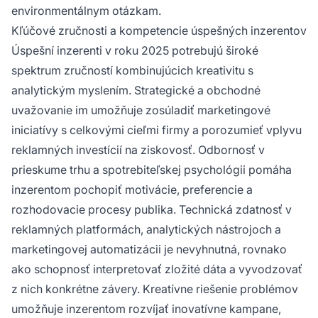
environmentálnym otázkam.
Kľúčové zručnosti a kompetencie úspešných inzerentov
Úspešní inzerenti v roku 2025 potrebujú široké
spektrum zručností kombinujúcich kreativitu s
analytickým myslením. Strategické a obchodné
uvažovanie im umožňuje zosúladiť marketingové
iniciatívy s celkovými cieľmi firmy a porozumieť vplyvu
reklamných investícií na ziskovosť. Odbornosť v
prieskume trhu a spotrebiteľskej psychológii pomáha
inzerentom pochopiť motivácie, preferencie a
rozhodovacie procesy publika. Technická zdatnosť v
reklamných platformách, analytických nástrojoch a
marketingovej automatizácii je nevyhnutná, rovnako
ako schopnosť interpretovať zložité dáta a vyvodzovať
z nich konkrétne závery. Kreatívne riešenie problémov
umožňuje inzerentom rozvíjať inovatívne kampane,