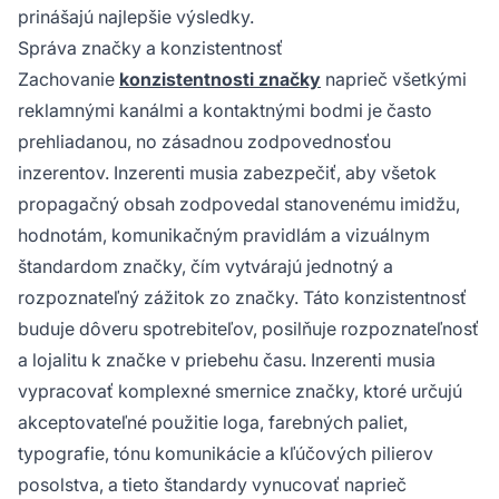
prinášajú najlepšie výsledky.
Správa značky a konzistentnosť
Zachovanie
konzistentnosti značky
naprieč všetkými
reklamnými kanálmi a kontaktnými bodmi je často
prehliadanou, no zásadnou zodpovednosťou
inzerentov. Inzerenti musia zabezpečiť, aby všetok
propagačný obsah zodpovedal stanovenému imidžu,
hodnotám, komunikačným pravidlám a vizuálnym
štandardom značky, čím vytvárajú jednotný a
rozpoznateľný zážitok zo značky. Táto konzistentnosť
buduje dôveru spotrebiteľov, posilňuje rozpoznateľnosť
a lojalitu k značke v priebehu času. Inzerenti musia
vypracovať komplexné smernice značky, ktoré určujú
akceptovateľné použitie loga, farebných paliet,
typografie, tónu komunikácie a kľúčových pilierov
posolstva, a tieto štandardy vynucovať naprieč