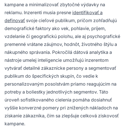
kampane a minimalizovať zbytočné výdavky na
reklamu. Inzerenti musia presne
identifikovať a
definovať
svoje cieľové publikum, pričom zohľadňujú
demografické faktory ako vek, pohlavie, príjem,
vzdelanie či geografickú polohu, ale aj psychografické
premenné vrátane záujmov, hodnôt, životného štýlu a
nákupného správania. Pokročilá dátová analytika a
nástroje umelej inteligencie umožňujú inzerentom
vytvárať detailné zákaznícke persony a segmentovať
publikum do špecifických skupín, čo vedie k
personalizovaným posolstvám priamo reagujúcim na
potreby a boliestky jednotlivých segmentov. Táto
úroveň sofistikovaného cielenia pomáha dosiahnuť
vyššie konverzné pomery pri znížených nákladoch na
získanie zákazníka, čím sa zlepšuje celková ziskovosť
kampane.