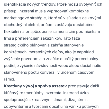
identifikácia nových trendov, ktoré môžu ovplyvniť ich
prístup. Inzerenti musia vypracovať komplexné
marketingové stratégie, ktoré sú v súlade s celkovými
obchodnými cieľmi, pričom zostávajú dostatočne
flexibilní na prispôsobenie sa meniacim podmienkam
trhu a preferenciám zákazníkov. Táto fáza
strategického plánovania zahŕňa stanovenie
konkrétnych, merateľných cieľov, ako je napríklad
zvýšenie povedomia o značke o určitý percentuálny
podiel, zvýšenie návštevnosti webu alebo dosiahnutie
stanoveného počtu konverzií v určenom časovom
rámci.
Kreatívny vývoj a správa assetov
predstavuje ďalší
kľúčový rozmer úlohy inzerenta. Inzerenti úzko
spolupracujú s kreatívnymi tímami, dizajnérmi,
copywritermi a tvorcami obsahu na
vzniku pútavých