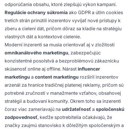
odporúčania obsahu, ktoré zlepšujú výkon kampaní.
Regulácie ochrany súkromia
ako GDPR a útlm cookies
tretích strán prinútili inzerentov vyvíjať nové prístupy k
zberu a cielení dát, pričom dôraz sa kladie na stratégiu
vlastných dát a kontextové cielenie.
Moderní inzerenti sa musia orientovať aj v zložitosti
omnikanálového marketingu
, zabezpečujúc
konzistentné posolstvá a bezproblémovú zákaznícku
skúsenosť online aj offline. Nárast
influencer
marketingu
a
content marketingu
rozšíril inzerentov
arzenál za hranice tradičnej platenej reklamy, pričom sú
potrebné zručnosti v manažmente vzťahov, obsahovej
stratégii a budovaní komunity. Okrem toho sa inzerenti
čoraz viac zameriavajú na
udržateľnosť
a
spoločenskú
zodpovednosť
, keďže spotrebitelia očakávajú, že
značky zaujmú stanovisko k dôležitým spoločenským a