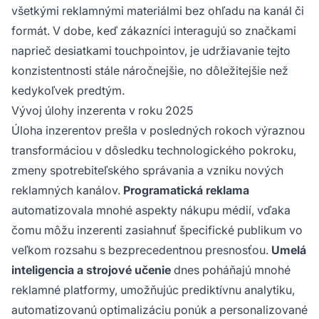
všetkými reklamnými materiálmi bez ohľadu na kanál či
formát. V dobe, keď zákazníci interagujú so značkami
naprieč desiatkami touchpointov, je udržiavanie tejto
konzistentnosti stále náročnejšie, no dôležitejšie než
kedykoľvek predtým.
Vývoj úlohy inzerenta v roku 2025
Úloha inzerentov prešla v posledných rokoch výraznou
transformáciou v dôsledku technologického pokroku,
zmeny spotrebiteľského správania a vzniku nových
reklamných kanálov.
Programatická reklama
automatizovala mnohé aspekty nákupu médií, vďaka
čomu môžu inzerenti zasiahnuť špecifické publikum vo
veľkom rozsahu s bezprecedentnou presnosťou.
Umelá
inteligencia a strojové učenie
dnes poháňajú mnohé
reklamné platformy, umožňujúc prediktívnu analytiku,
automatizovanú optimalizáciu ponúk a personalizované