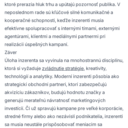
ktoré prerazia hluk trhu a upútajú pozornosť publika. V
neposlednom rade sú kľúčové silné komunikačné a
kooperačné schopnosti, keďže inzerenti musia
efektívne spolupracovať s internými tímami, externými
agentúrami, klientmi a mediálnymi partnermi pri
realizácii úspešných kampaní.
Záver
Úloha inzerenta sa vyvinula na mnohostrannú disciplínu,
ktorá si vyžaduje
zvládnutie stratégie
, kreativity,
technológií a analytiky. Moderní inzerenti pôsobia ako
strategickí obchodní partneri, ktorí zabezpečujú
akvizíciu zákazníkov, budujú hodnotu značky a
generujú merateľnú návratnosť marketingových
investícií. Či už spravujú kampane pre veľké korporácie,
stredné firmy alebo ako nezávislí podnikatelia, inzerenti
sa musia neustále prispôsobovať meniacim sa