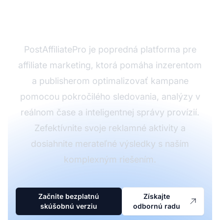
návratnosť reklamy s
PostAffiliatePro
PostAffiliatePro je popredná platforma pre
affiliate marketing, ktorá pomáha inzerentom
a publisherom optimalizovať kampane
pomocou pokročilého sledovania, analýzy v
reálnom čase a inteligentnej správy provízií.
Zefektívnite svoje reklamné aktivity a
dosiahnite merateľné výsledky s naším
komplexným riešením.
Začnite bezplatnú
Získajte
skúšobnú verziu
odbornú radu