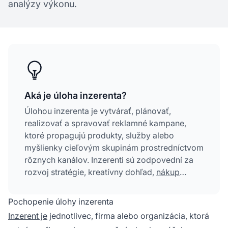
analýzy výkonu.
Aká je úloha inzerenta?
Úlohou inzerenta je vytvárať, plánovať,
realizovať a spravovať reklamné kampane,
ktoré propagujú produkty, služby alebo
myšlienky cieľovým skupinám prostredníctvom
rôznych kanálov. Inzerenti sú zodpovední za
rozvoj stratégie, kreatívny dohľad,
nákup
médií
, správu rozpočtu a analýzu výkonu s
cieľom dosiahnuť konkrétne obchodné ciele.
Pochopenie úlohy inzerenta
Inzerent je
jednotlivec, firma alebo organizácia, ktorá