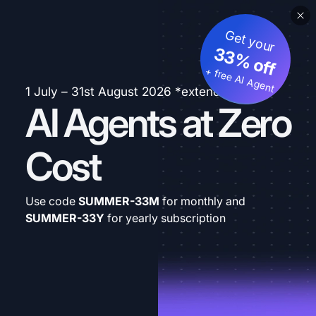
Get your
33% off
+ free AI Agent
1 July – 31st August 2026 *extended
AI Agents at Zero
Cost
Use code
SUMMER-33M
for monthly and
SUMMER-33Y
for yearly subscription