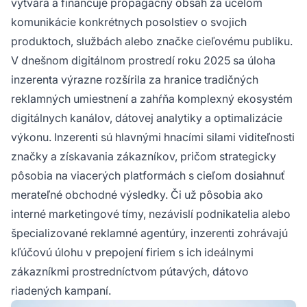
vytvára a financuje propagačný obsah za účelom
komunikácie konkrétnych posolstiev o svojich
produktoch, službách alebo značke cieľovému publiku.
V dnešnom digitálnom prostredí roku 2025 sa úloha
inzerenta výrazne rozšírila za hranice tradičných
reklamných umiestnení a zahŕňa komplexný ekosystém
digitálnych kanálov, dátovej analytiky a optimalizácie
výkonu. Inzerenti sú hlavnými hnacími silami viditeľnosti
značky a získavania zákazníkov, pričom strategicky
pôsobia na viacerých platformách s cieľom dosiahnuť
merateľné obchodné výsledky. Či už pôsobia ako
interné marketingové tímy, nezávislí podnikatelia alebo
špecializované reklamné agentúry, inzerenti zohrávajú
kľúčovú úlohu v prepojení firiem s ich ideálnymi
zákazníkmi prostredníctvom pútavých, dátovo
riadených kampaní.