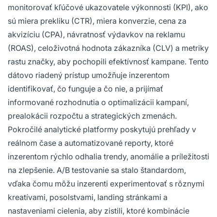
monitorovať kľúčové ukazovatele výkonnosti (KPI), ako
sú miera prekliku (CTR), miera konverzie, cena za
akvizíciu (CPA), návratnosť výdavkov na reklamu
(ROAS), celoživotná hodnota zákazníka (CLV) a metriky
rastu značky, aby pochopili efektívnosť kampane. Tento
dátovo riadený prístup umožňuje inzerentom
identifikovať, čo funguje a čo nie, a prijímať
informované rozhodnutia o optimalizácii kampaní,
prealokácii rozpočtu a strategických zmenách.
Pokročilé analytické platformy poskytujú prehľady v
reálnom čase a automatizované reporty, ktoré
inzerentom rýchlo odhalia trendy, anomálie a príležitosti
na zlepšenie. A/B testovanie sa stalo štandardom,
vďaka čomu môžu inzerenti experimentovať s rôznymi
kreatívami, posolstvami, landing stránkami a
nastaveniami cielenia, aby zistili, ktoré kombinácie