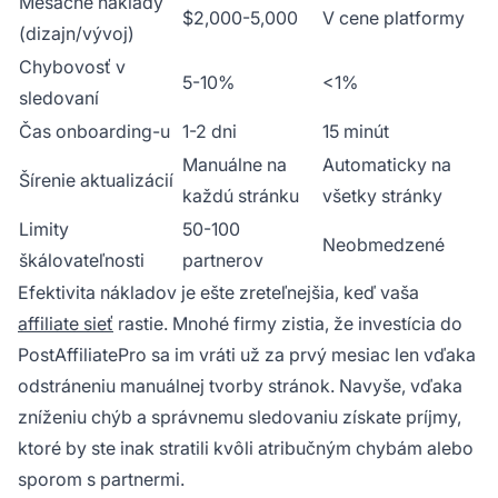
Mesačné náklady
$2,000-5,000
V cene platformy
(dizajn/vývoj)
Chybovosť v
5-10%
<1%
sledovaní
Čas onboarding-u
1-2 dni
15 minút
Manuálne na
Automaticky na
Šírenie aktualizácií
každú stránku
všetky stránky
Limity
50-100
Neobmedzené
škálovateľnosti
partnerov
Efektivita nákladov je ešte zreteľnejšia, keď vaša
affiliate sieť
rastie. Mnohé firmy zistia, že investícia do
PostAffiliatePro sa im vráti už za prvý mesiac len vďaka
odstráneniu manuálnej tvorby stránok. Navyše, vďaka
zníženiu chýb a správnemu sledovaniu získate príjmy,
ktoré by ste inak stratili kvôli atribučným chybám alebo
sporom s partnermi.