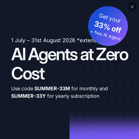
Get your
33% off
+ free AI Agent
1 July – 31st August 2026 *extended
AI Agents at Zero
Cost
Use code
SUMMER-33M
for monthly and
SUMMER-33Y
for yearly subscription