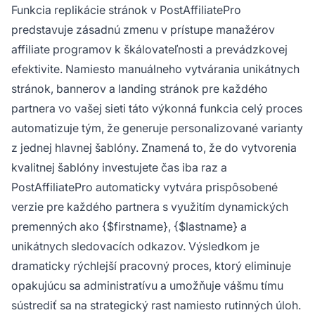
Funkcia replikácie stránok v PostAffiliatePro
predstavuje zásadnú zmenu v prístupe manažérov
affiliate programov k škálovateľnosti a prevádzkovej
efektivite. Namiesto manuálneho vytvárania unikátnych
stránok, bannerov a landing stránok pre každého
partnera vo vašej sieti táto výkonná funkcia celý proces
automatizuje tým, že generuje personalizované varianty
z jednej hlavnej šablóny. Znamená to, že do vytvorenia
kvalitnej šablóny investujete čas iba raz a
PostAffiliatePro automaticky vytvára prispôsobené
verzie pre každého partnera s využitím dynamických
premenných ako {$firstname}, {$lastname} a
unikátnych sledovacích odkazov. Výsledkom je
dramaticky rýchlejší pracovný proces, ktorý eliminuje
opakujúcu sa administratívu a umožňuje vášmu tímu
sústrediť sa na strategický rast namiesto rutinných úloh.