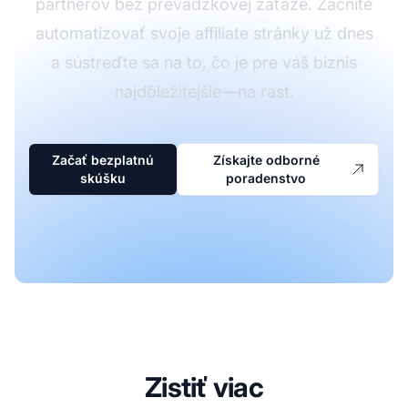
partnerov bez prevádzkovej záťaže. Začnite
automatizovať svoje affiliate stránky už dnes
a sústreďte sa na to, čo je pre váš biznis
najdôležitejšie—na rast.
Začať bezplatnú
Získajte odborné
skúšku
poradenstvo
Zistiť viac