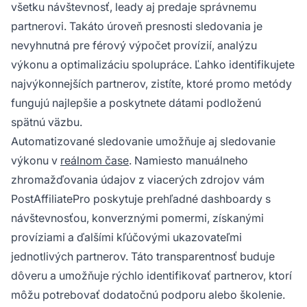
všetku návštevnosť, leady aj predaje správnemu
partnerovi. Takáto úroveň presnosti sledovania je
nevyhnutná pre férový výpočet provízií, analýzu
výkonu a optimalizáciu spolupráce. Ľahko identifikujete
najvýkonnejších partnerov, zistíte, ktoré promo metódy
fungujú najlepšie a poskytnete dátami podloženú
spätnú väzbu.
Automatizované sledovanie umožňuje aj sledovanie
výkonu v
reálnom čase
. Namiesto manuálneho
zhromažďovania údajov z viacerých zdrojov vám
PostAffiliatePro poskytuje prehľadné dashboardy s
návštevnosťou, konverznými pomermi, získanými
províziami a ďalšími kľúčovými ukazovateľmi
jednotlivých partnerov. Táto transparentnosť buduje
dôveru a umožňuje rýchlo identifikovať partnerov, ktorí
môžu potrebovať dodatočnú podporu alebo školenie.