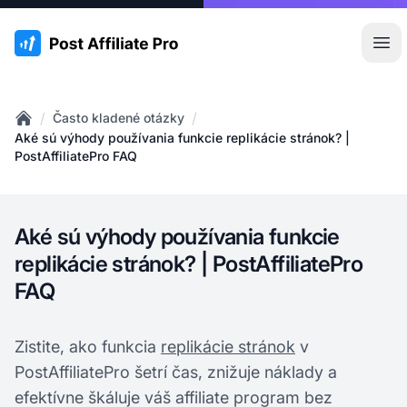
:site.title
Otv
/
/
Často kladené otázky
Home
Aké sú výhody používania funkcie replikácie stránok? |
PostAffiliatePro FAQ
Aké sú výhody používania funkcie
replikácie stránok? | PostAffiliatePro
FAQ
Zistite, ako funkcia
replikácie stránok
v
PostAffiliatePro šetrí čas, znižuje náklady a
efektívne škáluje váš affiliate program bez