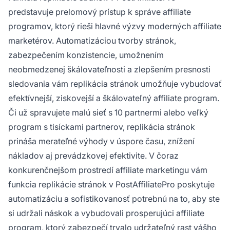
predstavuje prelomový prístup k správe affiliate
programov, ktorý rieši hlavné výzvy moderných affiliate
marketérov. Automatizáciou tvorby stránok,
zabezpečením konzistencie, umožnením
neobmedzenej škálovateľnosti a zlepšením presnosti
sledovania vám replikácia stránok umožňuje vybudovať
efektívnejší, ziskovejší a škálovateľný affiliate program.
Či už spravujete malú sieť s 10 partnermi alebo veľký
program s tisíckami partnerov, replikácia stránok
prináša merateľné výhody v úspore času, znížení
nákladov aj prevádzkovej efektivite. V čoraz
konkurenčnejšom prostredí affiliate marketingu vám
funkcia replikácie stránok v PostAffiliatePro poskytuje
automatizáciu a sofistikovanosť potrebnú na to, aby ste
si udržali náskok a vybudovali prosperujúci affiliate
program, ktorý zabezpečí trvalo udržateľný rast vášho