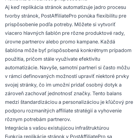
Aj keď replikácia stránok automatizuje jadro procesu
tvorby stránok, PostAffiliatePro ponúka flexibilitu pre
prispôsobenie podľa potreby. Môžete si vytvoriť
viacero hlavných šablón pre rôzne produktové rady,
úrovne partnerov alebo promo kampane. Každá
šablóna môže byť prispôsobená konkrétnym prípadom
použitia, pričom stále využívate efektivitu
automatizácie. Navyše, samotní partneri si často môžu
v rámci definovaných možností upraviť niektoré prvky
svojej stránky, čo im umožní pridať osobný dotyk a
zároveň zachovať jednotnosť značky. Tento balans
medzi štandardizáciou a personalizáciou je kľúčový pre
podporu rozmanitých affiliate stratégií a vyhovenie
rôznym potrebám partnerov.
Integrácia s vašou existujúcou infraštruktúrou
Funkcia replikácie stránok v PostAffiliatePro sa