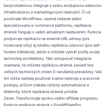
bezproblémovo integruje s vašou existujúcou webovou
infraštruktúrou a marketingovými nástrojmi. Či už
používate WordPress, vlastné riešenie alebo
špecializovanú e-commerce platformu, replikácia
stránok funguje s vaším aktuálnym nastavením. Funkcia
podporuje replikáciu na externé URL adresy (pre
hostované účty) aj lokálnu replikáciu súborov (pre self-
hosted inštalácie), takže si môžete vybrať podľa svojej
technickej architektúry. Táto schopnosť integrácie
znamená, že môžete replikáciu stránok zaviesť bez
veľkých technických zmien či narušenia prevádzky. Váš
tím môže naďalej používať známe nástroje a pracovné
postupy, pričom získate výhody automatizácie a
efektivity, ktoré replikácia stránok prináša.
Záver: Transformujte správu vášho affiliate programu
Funkcia replikácie stránok v PostAffiliatePro