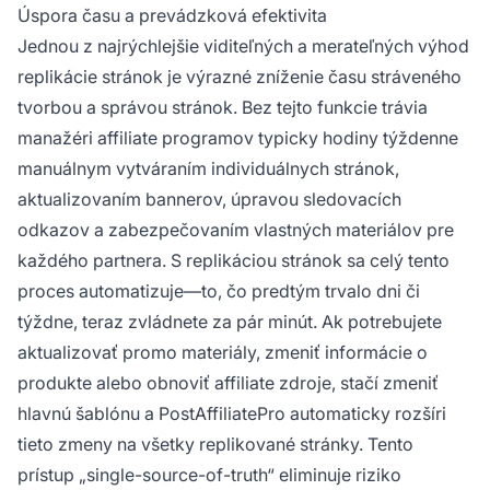
Úspora času a prevádzková efektivita
Jednou z najrýchlejšie viditeľných a merateľných výhod
replikácie stránok je výrazné zníženie času stráveného
tvorbou a správou stránok. Bez tejto funkcie trávia
manažéri affiliate programov typicky hodiny týždenne
manuálnym vytváraním individuálnych stránok,
aktualizovaním bannerov, úpravou sledovacích
odkazov a zabezpečovaním vlastných materiálov pre
každého partnera. S replikáciou stránok sa celý tento
proces automatizuje—to, čo predtým trvalo dni či
týždne, teraz zvládnete za pár minút. Ak potrebujete
aktualizovať promo materiály, zmeniť informácie o
produkte alebo obnoviť affiliate zdroje, stačí zmeniť
hlavnú šablónu a PostAffiliatePro automaticky rozšíri
tieto zmeny na všetky replikované stránky. Tento
prístup „single-source-of-truth“ eliminuje riziko