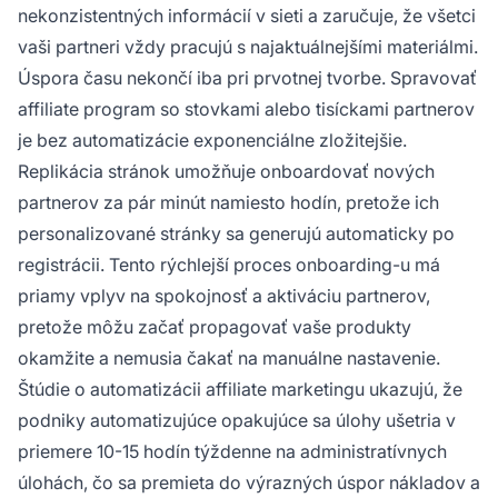
nekonzistentných informácií v sieti a zaručuje, že všetci
vaši partneri vždy pracujú s najaktuálnejšími materiálmi.
Úspora času nekončí iba pri prvotnej tvorbe. Spravovať
affiliate program so stovkami alebo tisíckami partnerov
je bez automatizácie exponenciálne zložitejšie.
Replikácia stránok umožňuje onboardovať nových
partnerov za pár minút namiesto hodín, pretože ich
personalizované stránky sa generujú automaticky po
registrácii. Tento rýchlejší proces onboarding-u má
priamy vplyv na spokojnosť a aktiváciu partnerov,
pretože môžu začať propagovať vaše produkty
okamžite a nemusia čakať na manuálne nastavenie.
Štúdie o automatizácii affiliate marketingu ukazujú, že
podniky automatizujúce opakujúce sa úlohy ušetria v
priemere 10-15 hodín týždenne na administratívnych
úlohách, čo sa premieta do výrazných úspor nákladov a