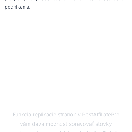
podnikania.
Ste pripravení škálovať
svoj affiliate program
bez námahy?
Funkcia replikácie stránok v PostAffiliatePro
vám dáva možnosť spravovať stovky