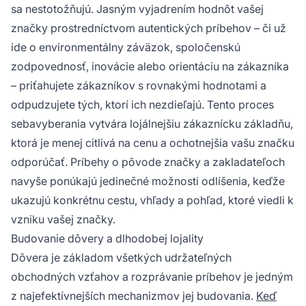
sa nestotožňujú. Jasným vyjadrením hodnôt vašej
značky prostredníctvom autentických príbehov – či už
ide o environmentálny záväzok, spoločenskú
zodpovednosť, inovácie alebo orientáciu na zákazníka
– priťahujete zákazníkov s rovnakými hodnotami a
odpudzujete tých, ktorí ich nezdieľajú. Tento proces
sebavyberania vytvára lojálnejšiu zákaznícku základňu,
ktorá je menej citlivá na cenu a ochotnejšia vašu značku
odporúčať. Príbehy o pôvode značky a zakladateľoch
navyše ponúkajú jedinečné možnosti odlíšenia, keďže
ukazujú konkrétnu cestu, vhľady a pohľad, ktoré viedli k
vzniku vašej značky.
Budovanie dôvery a dlhodobej lojality
Dôvera je základom všetkých udržateľných
obchodných vzťahov a rozprávanie príbehov je jedným
z najefektívnejších mechanizmov jej budovania.
Keď