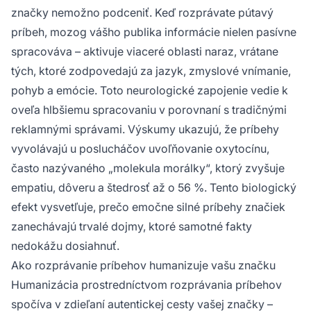
značky nemožno podceniť. Keď rozprávate pútavý
príbeh, mozog vášho publika informácie nielen pasívne
spracováva – aktivuje viaceré oblasti naraz, vrátane
tých, ktoré zodpovedajú za jazyk, zmyslové vnímanie,
pohyb a emócie. Toto neurologické zapojenie vedie k
oveľa hlbšiemu spracovaniu v porovnaní s tradičnými
reklamnými správami. Výskumy ukazujú, že príbehy
vyvolávajú u poslucháčov uvoľňovanie oxytocínu,
často nazývaného „molekula morálky“, ktorý zvyšuje
empatiu, dôveru a štedrosť až o 56 %. Tento biologický
efekt vysvetľuje, prečo emočne silné príbehy značiek
zanechávajú trvalé dojmy, ktoré samotné fakty
nedokážu dosiahnuť.
Ako rozprávanie príbehov humanizuje vašu značku
Humanizácia prostredníctvom rozprávania príbehov
spočíva v zdieľaní autentickej cesty vašej značky –