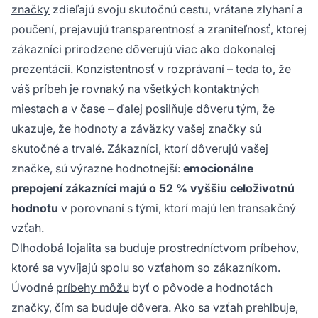
značky
zdieľajú svoju skutočnú cestu, vrátane zlyhaní a
poučení, prejavujú transparentnosť a zraniteľnosť, ktorej
zákazníci prirodzene dôverujú viac ako dokonalej
prezentácii. Konzistentnosť v rozprávaní – teda to, že
váš príbeh je rovnaký na všetkých kontaktných
miestach a v čase – ďalej posilňuje dôveru tým, že
ukazuje, že hodnoty a záväzky vašej značky sú
skutočné a trvalé. Zákazníci, ktorí dôverujú vašej
značke, sú výrazne hodnotnejší:
emocionálne
prepojení zákazníci majú o 52 % vyššiu celoživotnú
hodnotu
v porovnaní s tými, ktorí majú len transakčný
vzťah.
Dlhodobá lojalita sa buduje prostredníctvom príbehov,
ktoré sa vyvíjajú spolu so vzťahom so zákazníkom.
Úvodné
príbehy môžu
byť o pôvode a hodnotách
značky, čím sa buduje dôvera. Ako sa vzťah prehlbuje,