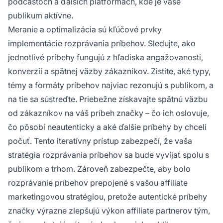
podcastoch a ďalších platformách, kde je vaše
publikum aktívne.
Meranie a optimalizácia sú kľúčové prvky
implementácie rozprávania príbehov. Sledujte, ako
jednotlivé príbehy fungujú z hľadiska angažovanosti,
konverzií a spätnej väzby zákazníkov. Zistite, aké typy,
témy a formáty príbehov najviac rezonujú s publikom, a
na tie sa sústreďte. Priebežne získavajte spätnú väzbu
od zákazníkov na váš príbeh značky – čo ich oslovuje,
čo pôsobí neautenticky a aké ďalšie príbehy by chceli
počuť. Tento iteratívny prístup zabezpečí, že vaša
stratégia rozprávania príbehov sa bude vyvíjať spolu s
publikom a trhom. Zároveň zabezpečte, aby bolo
rozprávanie príbehov prepojené s vašou affiliate
marketingovou stratégiou, pretože autentické príbehy
značky výrazne zlepšujú výkon affiliate partnerov tým,