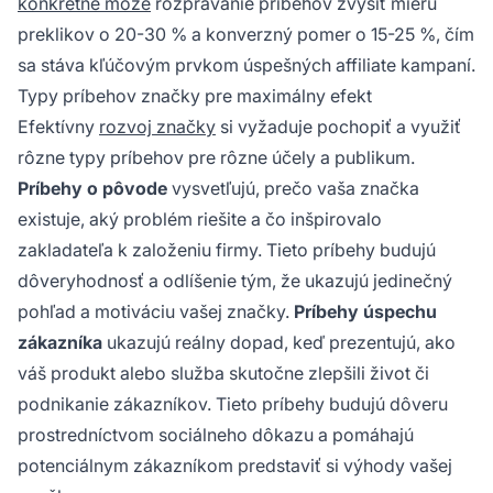
konkrétne môže
rozprávanie príbehov zvýšiť mieru
preklikov o 20-30 % a konverzný pomer o 15-25 %, čím
sa stáva kľúčovým prvkom úspešných affiliate kampaní.
Typy príbehov značky pre maximálny efekt
Efektívny
rozvoj značky
si vyžaduje pochopiť a využiť
rôzne typy príbehov pre rôzne účely a publikum.
Príbehy o pôvode
vysvetľujú, prečo vaša značka
existuje, aký problém riešite a čo inšpirovalo
zakladateľa k založeniu firmy. Tieto príbehy budujú
dôveryhodnosť a odlíšenie tým, že ukazujú jedinečný
pohľad a motiváciu vašej značky.
Príbehy úspechu
zákazníka
ukazujú reálny dopad, keď prezentujú, ako
váš produkt alebo služba skutočne zlepšili život či
podnikanie zákazníkov. Tieto príbehy budujú dôveru
prostredníctvom sociálneho dôkazu a pomáhajú
potenciálnym zákazníkom predstaviť si výhody vašej