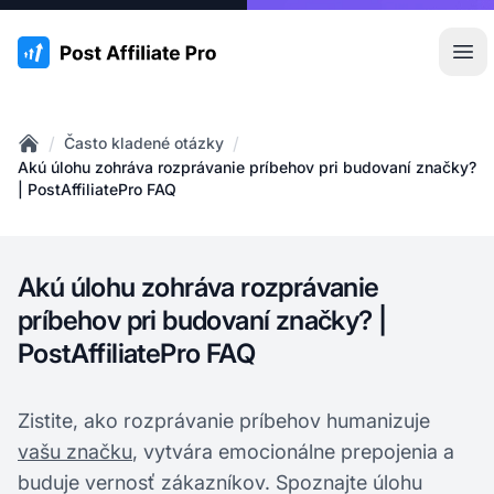
:site.title
Otv
/
/
Často kladené otázky
Home
Akú úlohu zohráva rozprávanie príbehov pri budovaní značky?
| PostAffiliatePro FAQ
Akú úlohu zohráva rozprávanie
príbehov pri budovaní značky? |
PostAffiliatePro FAQ
Zistite, ako rozprávanie príbehov humanizuje
vašu značku
, vytvára emocionálne prepojenia a
buduje vernosť zákazníkov. Spoznajte úlohu