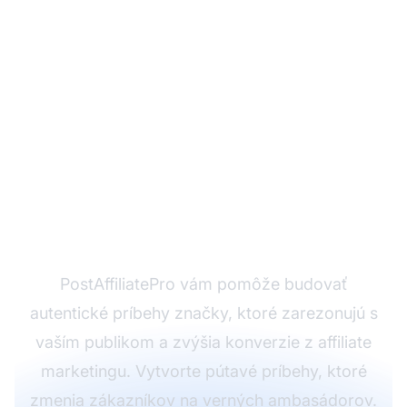
Premeňte príbeh vašej
značky na úspech v
affiliate marketingu
PostAffiliatePro vám pomôže budovať
autentické príbehy značky, ktoré zarezonujú s
vaším publikom a zvýšia konverzie z affiliate
marketingu. Vytvorte pútavé príbehy, ktoré
zmenia zákazníkov na verných ambasádorov.