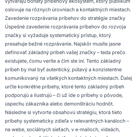
vytvárajú bohatý príbehový ekosystém, ktorý publikum
oslovuje na rôznych úrovniach a kontaktných miestach.
Zavedenie rozprávania príbehov do stratégie značky
Úspešné zavedenie rozprávania príbehov do rozvoja
značky si vyžaduje systematický prístup, ktorý
presahuje bežné rozprávanie. Najskôr musíte jasne
definovať základný príbeh vašej značky – teda prečo
existujete, čomu veríte a čím ste iní. Tento základný
príbeh by mal byť autentický, pútavý a konzistentne
komunikovaný na všetkých kontaktných miestach. Ďalej
určte konkrétne príbehy, ktoré tento základný príbeh
podporujú a ilustrujú – či už ide o príbehy o pôvode,
úspechu zákazníka alebo demonštráciu hodnôt.
Následne si vytvorte obsahovú stratégiu, ktorá tieto
príbehy systematicky zdieľa v relevantných kanáloch –
na webe, sociálnych sieťach, v e-mailoch, videách,