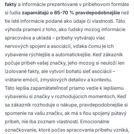
fakty
a informácie prezentované v príbehovom formáte
si ľudia
zapamätajú o 65-70 % pravdepodobnejšie
než
tie isté informácie podané ako údaje či vlastnosti. Táto
výhoda pramení z toho, ako ľudský mozog informácie
spracováva a ukladá – príbehy vytvárajú viac
nervových spojení a asociácií, vďaka čomu je ich
vybavenie rýchlejšie a automatickejšie. Keď zákazník
počuje príbeh vašej značky, jeho mozog si neuloží len
izolované fakty, ale vytvorí bohatú sieť asociácií –
vrátane emócií, zmyslových detailov a kontextu.
Táto lepšia zapamätateľnosť priamo vedie k lepšiemu
vybaveniu si značky v rozhodujúcich momentoch. Keď
sa zákazník rozhoduje o nákupe, pravdepodobnejšie si
spomenie na vašu značku, ak má s ňou spojený pútavý
príbeh, nie iba zoznam vlastností. Emocionálne
označkovanie, ktoré počas spracovania príbehu vzniká,