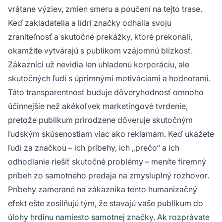
vrátane výziev, zmien smeru a poučení na tejto trase.
Keď zakladatelia a lídri značky odhalia svoju
zraniteľnosť a skutočné prekážky, ktoré prekonali,
okamžite vytvárajú s publikom vzájomnú blízkosť.
Zákazníci už nevidia len uhladenú korporáciu, ale
skutočných ľudí s úprimnými motiváciami a hodnotami.
Táto transparentnosť buduje dôveryhodnosť omnoho
účinnejšie než akékoľvek marketingové tvrdenie,
pretože publikum prirodzene dôveruje skutočným
ľudským skúsenostiam viac ako reklamám. Keď ukážete
ľudí za značkou – ich príbehy, ich „prečo“ a ich
odhodlanie riešiť skutočné problémy – meníte firemný
príbeh zo samotného predaja na zmysluplný rozhovor.
Príbehy zamerané na zákazníka tento humanizačný
efekt ešte zosilňujú tým, že stavajú vaše publikum do
úlohy hrdinu namiesto samotnej značky. Ak rozprávate