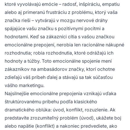
ktoré vyvolávajú emócie – radosť, inšpiráciu, empatiu
alebo aj primeranú frustráciu z problému, ktorý vaša
značka rieši – vytvárajú v mozgu nervové dráhy
spájajúce vašu značku s pozitívnymi pocitmi a
hodnotami. Keď sa zákazníci cítia s vašou značkou
emocionálne prepojení, nerobia len racionálne nákupné
rozhodnutia; robia rozhodnutia, ktoré odrážajú ich
hodnoty a túžby. Toto emocionálne spojenie mení
zákazníkov na ambasádorov značky, ktorí ochotne
zdieľajú váš príbeh ďalej a stávajú sa tak súčasťou
vášho marketingu.
Najsilnejšie emocionálne prepojenia vznikajú vďaka
štruktúrovanému príbehu podľa klasického
dramatického oblúka: úvod, konflikt, rozuzlenie. Ak
predstavíte zrozumiteľný problém (úvod), ukážete boj
alebo napätie (konflikt) a nakoniec predvediete, ako