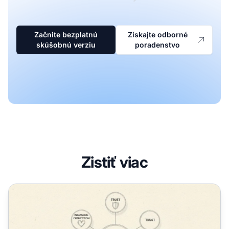
Začnite bezplatnú
Získajte odborné
skúšobnú verziu
poradenstvo
Zistiť viac
Čo je vernosť značke? Definícia, výhody a ako ju budovať