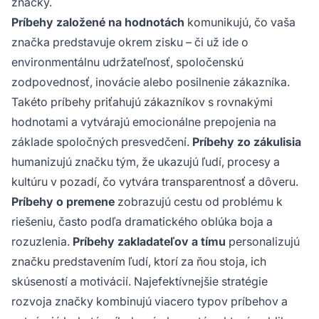
značky.
Príbehy založené na hodnotách
komunikujú, čo vaša
značka predstavuje okrem zisku – či už ide o
environmentálnu udržateľnosť, spoločenskú
zodpovednosť, inovácie alebo posilnenie zákazníka.
Takéto príbehy priťahujú zákazníkov s rovnakými
hodnotami a vytvárajú emocionálne prepojenia na
základe spoločných presvedčení.
Príbehy zo zákulisia
humanizujú značku tým, že ukazujú ľudí, procesy a
kultúru v pozadí, čo vytvára transparentnosť a dôveru.
Príbehy o premene
zobrazujú cestu od problému k
riešeniu, často podľa dramatického oblúka boja a
rozuzlenia.
Príbehy zakladateľov a tímu
personalizujú
značku predstavením ľudí, ktorí za ňou stoja, ich
skúseností a motivácií. Najefektívnejšie stratégie
rozvoja značky kombinujú viacero typov príbehov a