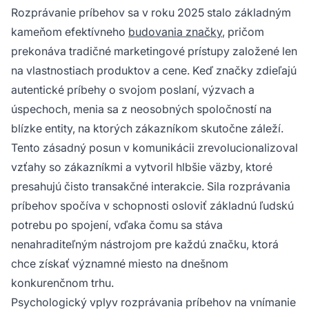
Rozprávanie príbehov sa v roku 2025 stalo základným
kameňom efektívneho
budovania značky
, pričom
prekonáva tradičné marketingové prístupy založené len
na vlastnostiach produktov a cene. Keď značky zdieľajú
autentické príbehy o svojom poslaní, výzvach a
úspechoch, menia sa z neosobných spoločností na
blízke entity, na ktorých zákazníkom skutočne záleží.
Tento zásadný posun v komunikácii zrevolucionalizoval
vzťahy so zákazníkmi a vytvoril hlbšie väzby, ktoré
presahujú čisto transakčné interakcie. Sila rozprávania
príbehov spočíva v schopnosti osloviť základnú ľudskú
potrebu po spojení, vďaka čomu sa stáva
nenahraditeľným nástrojom pre každú značku, ktorá
chce získať významné miesto na dnešnom
konkurenčnom trhu.
Psychologický vplyv rozprávania príbehov na vnímanie