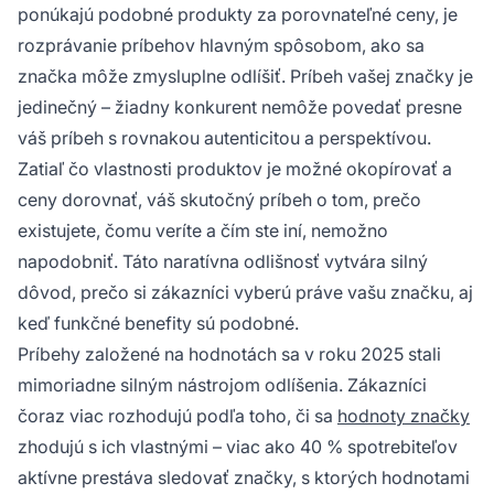
ponúkajú podobné produkty za porovnateľné ceny, je
rozprávanie príbehov hlavným spôsobom, ako sa
značka môže zmysluplne odlíšiť. Príbeh vašej značky je
jedinečný – žiadny konkurent nemôže povedať presne
váš príbeh s rovnakou autenticitou a perspektívou.
Zatiaľ čo vlastnosti produktov je možné okopírovať a
ceny dorovnať, váš skutočný príbeh o tom, prečo
existujete, čomu veríte a čím ste iní, nemožno
napodobniť. Táto naratívna odlišnosť vytvára silný
dôvod, prečo si zákazníci vyberú práve vašu značku, aj
keď funkčné benefity sú podobné.
Príbehy založené na hodnotách sa v roku 2025 stali
mimoriadne silným nástrojom odlíšenia. Zákazníci
čoraz viac rozhodujú podľa toho, či sa
hodnoty značky
zhodujú s ich vlastnými – viac ako 40 % spotrebiteľov
aktívne prestáva sledovať značky, s ktorých hodnotami