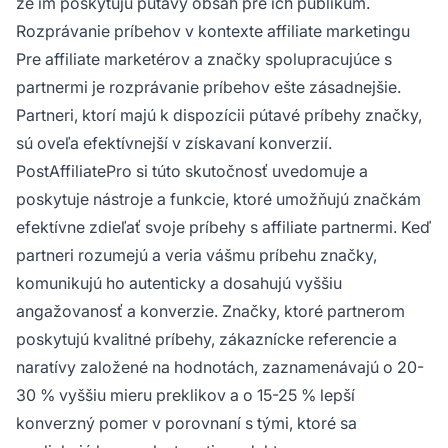
že im poskytujú pútavý obsah pre ich publikum.
Rozprávanie príbehov v kontexte affiliate marketingu
Pre affiliate marketérov a značky spolupracujúce s
partnermi je rozprávanie príbehov ešte zásadnejšie.
Partneri, ktorí majú k dispozícii pútavé príbehy značky,
sú oveľa efektívnejší v získavaní konverzií.
PostAffiliatePro si túto skutočnosť uvedomuje a
poskytuje nástroje a funkcie, ktoré umožňujú značkám
efektívne zdieľať svoje príbehy s affiliate partnermi. Keď
partneri rozumejú a veria vášmu príbehu značky,
komunikujú ho autenticky a dosahujú vyššiu
angažovanosť a konverzie. Značky, ktoré partnerom
poskytujú kvalitné príbehy, zákaznícke referencie a
naratívy založené na hodnotách, zaznamenávajú o 20-
30 % vyššiu mieru preklikov a o 15-25 % lepší
konverzný pomer v porovnaní s tými, ktoré sa