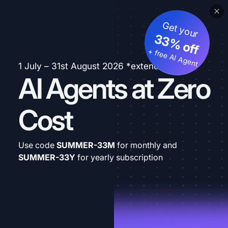
Get your
33% off
+ free AI Agent
1 July – 31st August 2026 *extended
AI Agents at Zero
Cost
Use code
SUMMER-33M
for monthly and
SUMMER-33Y
for yearly subscription