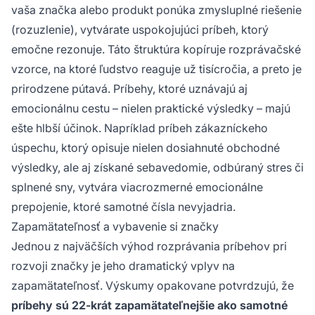
vaša značka alebo produkt ponúka zmysluplné riešenie
(rozuzlenie), vytvárate uspokojujúci príbeh, ktorý
emočne rezonuje. Táto štruktúra kopíruje rozprávačské
vzorce, na ktoré ľudstvo reaguje už tisícročia, a preto je
prirodzene pútavá. Príbehy, ktoré uznávajú aj
emocionálnu cestu – nielen praktické výsledky – majú
ešte hlbší účinok. Napríklad príbeh zákazníckeho
úspechu, ktorý opisuje nielen dosiahnuté obchodné
výsledky, ale aj získané sebavedomie, odbúraný stres či
splnené sny, vytvára viacrozmerné emocionálne
prepojenie, ktoré samotné čísla nevyjadria.
Zapamätateľnosť a vybavenie si značky
Jednou z najväčších výhod rozprávania príbehov pri
rozvoji značky je jeho dramatický vplyv na
zapamätateľnosť. Výskumy opakovane potvrdzujú, že
príbehy sú 22-krát zapamätateľnejšie ako samotné