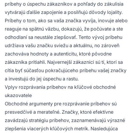
príbehy o úspechu zákazníkov a pohľady do zákulisia
vytvárajú ďalšie zapojenie a posilňujú dôvody lojality.
Príbehy o tom, ako sa vaša značka vyvíja, inovuje alebo
reaguje na spätnú väzbu, dokazujú, že počúvate a ste
odhodlaní sa neustále zlepšovať. Tento vývoj príbehu
udržiava vašu značku sviežu a aktuálnu, no zároveň
zachováva hodnoty a autenticitu, ktoré pôvodne
zákazníka pritiahli. Najvernejší zákazníci sú tí, ktorí sa
cítia byť súčasťou pokračujúceho príbehu vašej značky
a investujú do jej úspechu a rastu.
Vplyv rozprávania príbehov na kľúčové obchodné
ukazovatele
Obchodné argumenty pre rozprávanie príbehov sú
presvedčivé a merateľné. Značky, ktoré efektívne
zavádzajú stratégiu príbehov, zaznamenávajú výrazné
zlepšenia viacerých kľúčových metrík. Nasledujúca