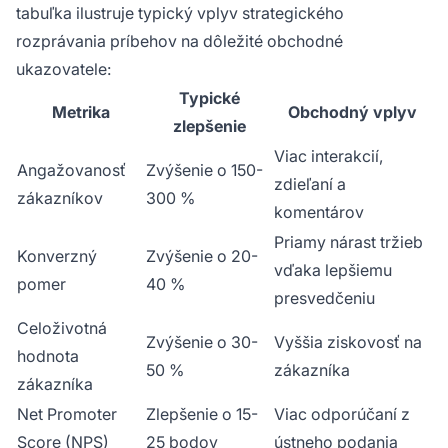
tabuľka ilustruje typický vplyv strategického
rozprávania príbehov na dôležité obchodné
ukazovatele:
Typické
Metrika
Obchodný vplyv
zlepšenie
Viac interakcií,
Angažovanosť
Zvýšenie o 150-
zdieľaní a
zákazníkov
300 %
komentárov
Priamy nárast tržieb
Konverzný
Zvýšenie o 20-
vďaka lepšiemu
pomer
40 %
presvedčeniu
Celoživotná
Zvýšenie o 30-
Vyššia ziskovosť na
hodnota
50 %
zákazníka
zákazníka
Net Promoter
Zlepšenie o 15-
Viac odporúčaní z
Score (NPS)
25 bodov
ústneho podania