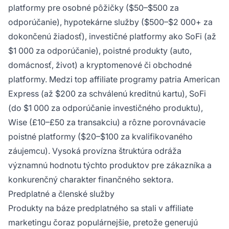
platformy pre osobné pôžičky ($50–$500 za
odporúčanie), hypotekárne služby ($500–$2 000+ za
dokončenú žiadosť), investičné platformy ako SoFi (až
$1 000 za odporúčanie), poistné produkty (auto,
domácnosť, život) a kryptomenové či obchodné
platformy. Medzi top affiliate programy patria American
Express (až $200 za schválenú kreditnú kartu), SoFi
(do $1 000 za odporúčanie investičného produktu),
Wise (£10–£50 za transakciu) a rôzne porovnávacie
poistné platformy ($20–$100 za kvalifikovaného
záujemcu). Vysoká provízna štruktúra odráža
významnú hodnotu týchto produktov pre zákazníka a
konkurenčný charakter finančného sektora.
Predplatné a členské služby
Produkty na báze predplatného sa stali v affiliate
marketingu čoraz populárnejšie, pretože generujú