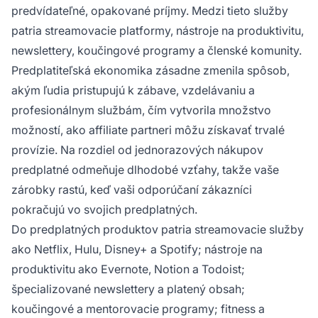
predvídateľné, opakované príjmy. Medzi tieto služby
patria streamovacie platformy, nástroje na produktivitu,
newslettery, koučingové programy a členské komunity.
Predplatiteľská ekonomika zásadne zmenila spôsob,
akým ľudia pristupujú k zábave, vzdelávaniu a
profesionálnym službám, čím vytvorila množstvo
možností, ako affiliate partneri môžu získavať trvalé
provízie. Na rozdiel od jednorazových nákupov
predplatné odmeňuje dlhodobé vzťahy, takže vaše
zárobky rastú, keď vaši odporúčaní zákazníci
pokračujú vo svojich predplatných.
Do predplatných produktov patria streamovacie služby
ako Netflix, Hulu, Disney+ a Spotify; nástroje na
produktivitu ako Evernote, Notion a Todoist;
špecializované newslettery a platený obsah;
koučingové a mentorovacie programy; fitness a