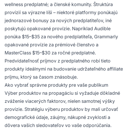
wellness predplatné; a členské komunity. Štruktúra
provízií sa výrazne líši – niektoré platformy ponúkajú
jednorazové bonusy za nových predplatiteľov, iné
poskytujú opakované provízie. Napríklad Audible
ponúka $15–$35 za nového predplatiteľa, Grammarly
opakované provízie za prémiové členstvo a
MasterClass $15–$30 za ročné predplatné.
Predvídateľnosť príjmov z predplatného robí tieto
produkty ideálnymi na budovanie udržateľného affiliate
príjmu, ktorý sa časom znásobuje.
Ako vybrať správne produkty pre vaše publikum
Výber produktov na propagáciu si vyžaduje dôkladné
zváženie viacerých faktorov, nielen samotnej výšky
provízie. Stratégiu výberu produktov by mali určovať
demografické údaje, záujmy, nákupné zvyklosti a
dôvera vašich sledovateľov vo vaše odporúčania.