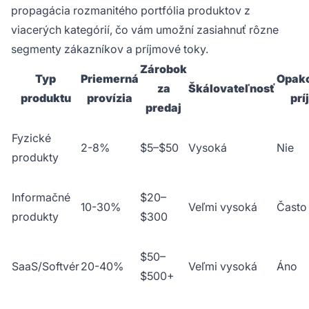
propagácia rozmanitého portfólia produktov z
viacerých kategórií, čo vám umožní zasiahnuť rôzne
segmenty zákazníkov a príjmové toky.
Zárobok
Typ
Priemerná
Opak
za
Škálovateľnosť
produktu
provízia
prí
predaj
Fyzické
2-8%
$5–$50
Vysoká
Nie
produkty
Informačné
$20–
10-30%
Veľmi vysoká
Často
produkty
$300
$50–
SaaS/Softvér
20-40%
Veľmi vysoká
Áno
$500+