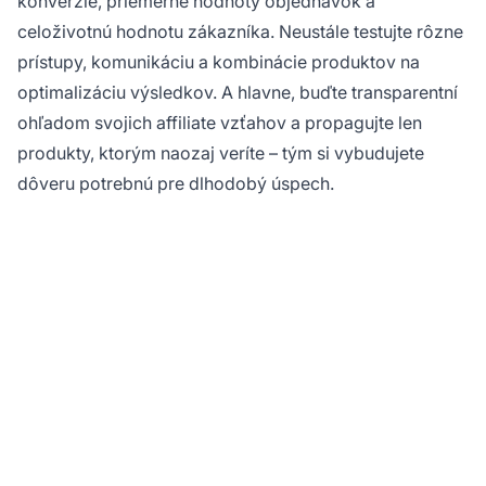
konverzie, priemerné hodnoty objednávok a
celoživotnú hodnotu zákazníka. Neustále testujte rôzne
prístupy, komunikáciu a kombinácie produktov na
optimalizáciu výsledkov. A hlavne, buďte transparentní
ohľadom svojich affiliate vzťahov a propagujte len
produkty, ktorým naozaj veríte – tým si vybudujete
dôveru potrebnú pre dlhodobý úspech.
Ste pripravení
maximalizovať svoje