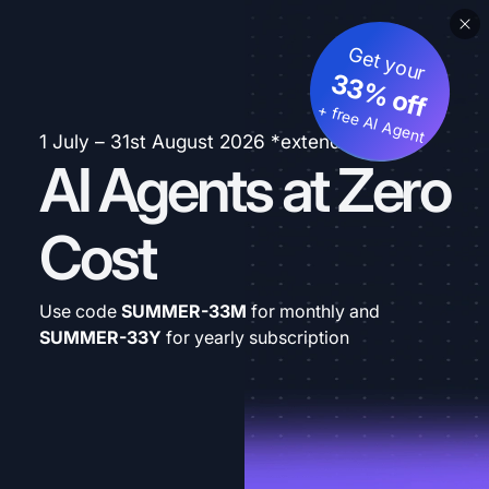
Get your
33% off
+ free AI Agent
1 July – 31st August 2026 *extended
AI Agents at Zero
Cost
Use code
SUMMER-33M
for monthly and
SUMMER-33Y
for yearly subscription