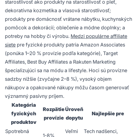
starostlivosť ako produkty na starostlivosť o pleť,
dekoratívna kozmetika a vlasová starostlivosť;
produkty pre domácnosť vrátane nábytku, kuchynských
pomôcok a dekorácií; oblečenie a módne doplnky; a
potreby na hobby či výrobu.
Medzi populárne affiliate
siete
pre fyzické produkty patria Amazon Associates
(ponúka 1–20 % provízie podľa kategórie), Target
Affiliates, Best Buy Affiliates a Rakuten Marketing
špecializujúci sa na módu a lifestyle. Hoci sú provízne
sadzby nižšie (zvyčajne 2–8 %), vysoký objem
nákupov a opakované nákupy môžu časom generovať
významný pasívny príjem.
Kategória
Rozpätie
Úroveň
fyzických
Najlepšie pre
provízie
dopytu
produktov
Spotrebná
Veľmi
Tech nadšenci,
1-8%