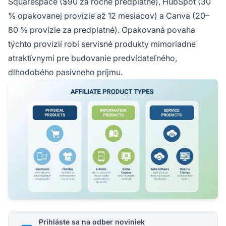
Squarespace ($90 za ročné predplatné), HubSpot (30
% opakovanej provízie až 12 mesiacov) a Canva (20–
80 % provízie za predplatné). Opakovaná povaha
týchto provízií robí servisné produkty mimoriadne
atraktívnymi pre budovanie predvídateľného,
dlhodobého pasívneho príjmu.
Prihláste sa na odber noviniek