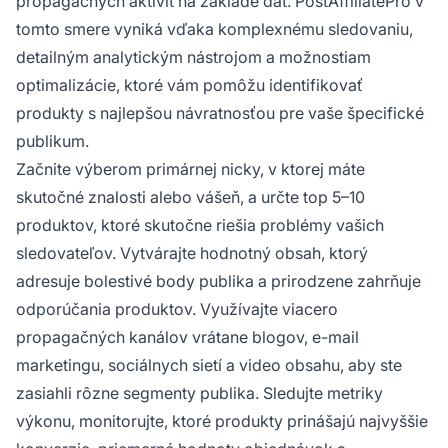
propagačných aktivít na základe dát. PostAffiliatePro v
tomto smere vyniká vďaka komplexnému sledovaniu,
detailným analytickým nástrojom a možnostiam
optimalizácie, ktoré vám pomôžu identifikovať
produkty s najlepšou návratnosťou pre vaše špecifické
publikum.
Začnite výberom primárnej nicky, v ktorej máte
skutočné znalosti alebo vášeň, a určte top 5–10
produktov, ktoré skutočne riešia problémy vašich
sledovateľov. Vytvárajte hodnotný obsah, ktorý
adresuje bolestivé body publika a prirodzene zahrňuje
odporúčania produktov. Využívajte viacero
propagačných kanálov vrátane blogov, e-mail
marketingu, sociálnych sietí a video obsahu, aby ste
zasiahli rôzne segmenty publika. Sledujte metriky
výkonu, monitorujte, ktoré produkty prinášajú najvyššie