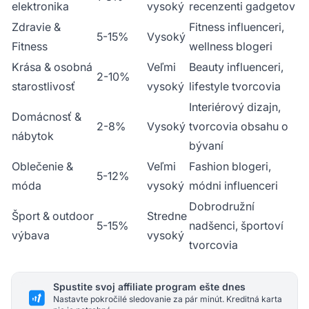
elektronika
vysoký
recenzenti gadgetov
Zdravie &
Fitness influenceri,
5-15%
Vysoký
Fitness
wellness blogeri
Krása & osobná
Veľmi
Beauty influenceri,
2-10%
starostlivosť
vysoký
lifestyle tvorcovia
Interiérový dizajn,
Domácnosť &
2-8%
Vysoký
tvorcovia obsahu o
nábytok
bývaní
Oblečenie &
Veľmi
Fashion blogeri,
5-12%
móda
vysoký
módni influenceri
Dobrodružní
Šport & outdoor
Stredne
5-15%
nadšenci, športoví
výbava
vysoký
tvorcovia
Spustite svoj affiliate program ešte dnes
Nastavte pokročilé sledovanie za pár minút. Kreditná karta