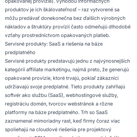
opakovanej provízie). Výhodou informačných
produktov je ich škálovateľnosť – raz vytvorené sa
môžu predávať donekonečna bez ďalších výrobných
nákladov a štruktúry provízií často odmeňujú dlhodobé
vzťahy prostredníctvom opakovaných platieb.
Servisné produkty: SaaS a riešenia na báze
predplatného
Servisné produkty predstavujú jednu z najvýnosnejších
kategórií affiliate marketingu, najmä preto, že generujú
opakované provízie, ktoré trvajú, pokiaľ zákazníci
udržiavajú svoje predplatné. Tieto produkty zahŕňajú
softvér ako službu (SaaS), webhostingové služby,
registráciu domén, tvorcov webstránok a rôzne
platformy na báze predplatného. Trh so SaaS
zaznamenal mimoriadny rast, keď firmy čoraz viac
spoliehajú na cloudové riešenia pre projektový