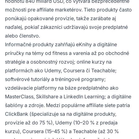
hodnotu 840 miliárd USD, čo vytvára bezprecedentné
možnosti pre affiliate marketérov. Tieto produkty často
ponúkajú opakované provízie, takže zarábate aj
naďalej, pokiaľ zákazníci udržiavajú svoje predplatné
alebo členstvo.
Informačné produkty zahŕňajú eKnihy a digitálne
príručky na témy od fitness a varenia až po obchodné
stratégie a osobnostný rozvoj; online kurzy na
platformách ako Udemy, Coursera či Teachable;
softvérové tutoriály a tréningové programy;
vzdelávacie platformy na báze predplatného ako
MasterClass, Skillshare a LinkedIn Learning; a digitálne
šablóny a zdroje. Medzi populárne affiliate siete patria
ClickBank (špecializuje sa na digitálne produkty,
provízie až do 75 %), Udemy (10–20 % z predaja
kurzu), Coursera (15–45 %) a Teachable (až 30 %