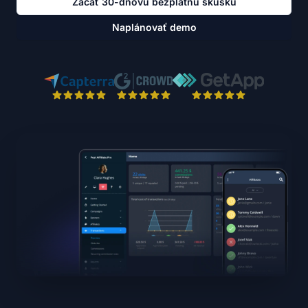
Začať 30-dňovú bezplatnú skúšku
Naplánovať demo