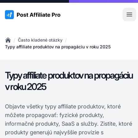
:site.title
Otv
/
/
Často kladené otázky
Home
Typy affiliate produktov na propagáciu v roku 2025
Typy affiliate produktov na propagáciu
v roku 2025
Objavte všetky typy affiliate produktov, ktoré
môžete propagovať: fyzické produkty,
informačné produkty, SaaS a služby. Zistite, ktoré
produkty generujú najvyššie provízie s