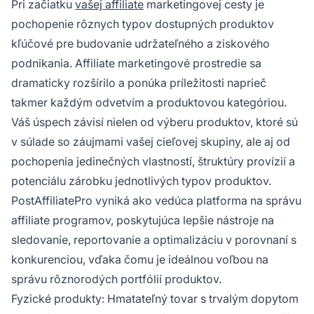
Pri začiatku
vašej affiliate
marketingovej cesty je
pochopenie rôznych typov dostupných produktov
kľúčové pre budovanie udržateľného a ziskového
podnikania. Affiliate marketingové prostredie sa
dramaticky rozšírilo a ponúka príležitosti naprieč
takmer každým odvetvím a produktovou kategóriou.
Váš úspech závisí nielen od výberu produktov, ktoré sú
v súlade so záujmami vašej cieľovej skupiny, ale aj od
pochopenia jedinečných vlastností, štruktúry provízií a
potenciálu zárobku jednotlivých typov produktov.
PostAffiliatePro vyniká ako vedúca platforma na správu
affiliate programov, poskytujúca lepšie nástroje na
sledovanie, reportovanie a optimalizáciu v porovnaní s
konkurenciou, vďaka čomu je ideálnou voľbou na
správu rôznorodých portfólií produktov.
Fyzické produkty: Hmatateľný tovar s trvalým dopytom