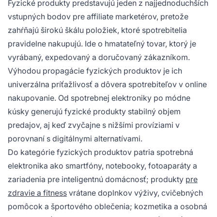
Fyzické produkty predstavujú jeden z najjednoduchších
vstupných bodov pre affiliate marketérov, pretože
zahŕňajú širokú škálu položiek, ktoré spotrebitelia
pravidelne nakupujú. Ide o hmatateľný tovar, ktorý je
vyrábaný, expedovaný a doručovaný zákazníkom.
Výhodou propagácie fyzických produktov je ich
univerzálna príťažlivosť a dôvera spotrebiteľov v online
nakupovanie. Od spotrebnej elektroniky po módne
kúsky generujú fyzické produkty stabilný objem
predajov, aj keď zvyčajne s nižšími províziami v
porovnaní s digitálnymi alternatívami.
Do kategórie fyzických produktov patria spotrebná
elektronika ako smartfóny, notebooky, fotoaparáty a
zariadenia pre inteligentnú domácnosť; produkty
pre
zdravie a fitness
vrátane doplnkov výživy, cvičebných
pomôcok a športového oblečenia; kozmetika a osobná