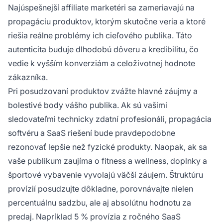
Najúspešnejší affiliate marketéri sa zameriavajú na
propagáciu produktov, ktorým skutočne veria a ktoré
riešia reálne problémy ich cieľového publika. Táto
autenticita buduje dlhodobú dôveru a kredibilitu, čo
vedie k vyšším konverziám a celoživotnej hodnote
zákazníka.
Pri posudzovaní produktov zvážte hlavné záujmy a
bolestivé body vášho publika. Ak sú vašimi
sledovateľmi technicky zdatní profesionáli, propagácia
softvéru a SaaS riešení bude pravdepodobne
rezonovať lepšie než fyzické produkty. Naopak, ak sa
vaše publikum zaujíma o fitness a wellness, doplnky a
športové vybavenie vyvolajú väčší záujem. Štruktúru
provízií posudzujte dôkladne, porovnávajte nielen
percentuálnu sadzbu, ale aj absolútnu hodnotu za
predaj. Napríklad 5 % provízia z ročného SaaS