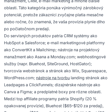
manažment, CRM, e-mail marketing a mnohé ďalšie
oblasti. Táto kategória ponúka výnimočný zárobkový
potenciál, pretože zákazníci zvyčajne platia mesačne
alebo ročne, čo znamená, že vaša provízia plynie dlho
po počiatočnom predaji.
Do servisných produktov patria CRM systémy ako
HubSpot a Salesforce; e-mail marketingové platformy
ako ConvertKit a Mailchimp; nástroje na projektový
manažment ako Asana a Monday.com; webhostingové
služby (napr. Bluehost, SiteGround, HostGator);
tvorcovia webstránok a stránok ako Wix, Squarespace,
WordPress.com;
nástroje na tvorbu
landing stránok ako
Leadpages a ClickFunnels; dizajnérske nástroje ako
Canva a Figma; a predplatné boxy pre rôzne oblasti.
Medzi top affiliate programy patria Shopify (20 %
opakovanej provízie), Bluehost ($65–$120 za predaj),