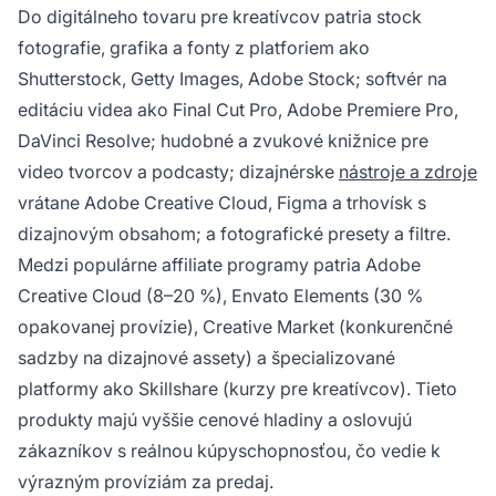
Do digitálneho tovaru pre kreatívcov patria stock
fotografie, grafika a fonty z platforiem ako
Shutterstock, Getty Images, Adobe Stock; softvér na
editáciu videa ako Final Cut Pro, Adobe Premiere Pro,
DaVinci Resolve; hudobné a zvukové knižnice pre
video tvorcov a podcasty; dizajnérske
nástroje a zdroje
vrátane Adobe Creative Cloud, Figma a trhovísk s
dizajnovým obsahom; a fotografické presety a filtre.
Medzi populárne affiliate programy patria Adobe
Creative Cloud (8–20 %), Envato Elements (30 %
opakovanej provízie), Creative Market (konkurenčné
sadzby na dizajnové assety) a špecializované
platformy ako Skillshare (kurzy pre kreatívcov). Tieto
produkty majú vyššie cenové hladiny a oslovujú
zákazníkov s reálnou kúpyschopnosťou, čo vedie k
výrazným províziám za predaj.