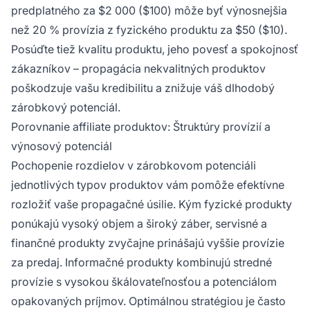
predplatného za $2 000 ($100) môže byť výnosnejšia
než 20 % provízia z fyzického produktu za $50 ($10).
Posúďte tiež kvalitu produktu, jeho povesť a spokojnosť
zákazníkov – propagácia nekvalitných produktov
poškodzuje vašu kredibilitu a znižuje váš dlhodobý
zárobkový potenciál.
Porovnanie affiliate produktov: Štruktúry provízií a
výnosový potenciál
Pochopenie rozdielov v zárobkovom potenciáli
jednotlivých typov produktov vám pomôže efektívne
rozložiť vaše propagačné úsilie. Kým fyzické produkty
ponúkajú vysoký objem a široký záber, servisné a
finančné produkty zvyčajne prinášajú vyššie provízie
za predaj. Informačné produkty kombinujú stredné
provízie s vysokou škálovateľnosťou a potenciálom
opakovaných príjmov. Optimálnou stratégiou je často