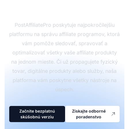
affiliate provízie?
PostAffiliatePro poskytuje najpokročilejšiu
platformu na správu affiliate programov, ktorá
vám pomôže sledovať, spravovať a
optimalizovať všetky vaše affiliate produkty
na jednom mieste. Či už propagujete fyzický
tovar, digitálne produkty alebo služby, naša
platforma vám poskytne všetky nástroje na
úspech.
Začnite bezplatnú
Získajte odborné
skúšobnú verziu
poradenstvo