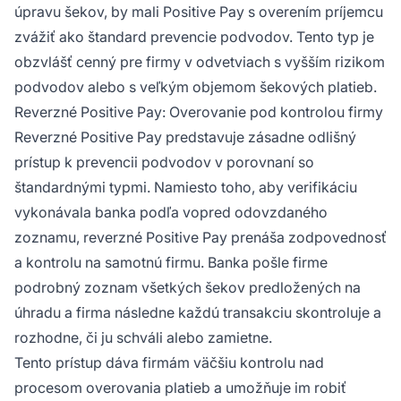
úpravu šekov, by mali Positive Pay s overením príjemcu
zvážiť ako štandard prevencie podvodov. Tento typ je
obzvlášť cenný pre firmy v odvetviach s vyšším rizikom
podvodov alebo s veľkým objemom šekových platieb.
Reverzné Positive Pay: Overovanie pod kontrolou firmy
Reverzné Positive Pay predstavuje zásadne odlišný
prístup k prevencii podvodov v porovnaní so
štandardnými typmi. Namiesto toho, aby verifikáciu
vykonávala banka podľa vopred odovzdaného
zoznamu, reverzné Positive Pay prenáša zodpovednosť
a kontrolu na samotnú firmu. Banka pošle firme
podrobný zoznam všetkých šekov predložených na
úhradu a firma následne každú transakciu skontroluje a
rozhodne, či ju schváli alebo zamietne.
Tento prístup dáva firmám väčšiu kontrolu nad
procesom overovania platieb a umožňuje im robiť