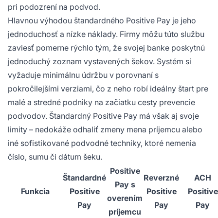
pri podozrení na podvod.
Hlavnou výhodou štandardného Positive Pay je jeho
jednoduchosť a nízke náklady. Firmy môžu túto službu
zaviesť pomerne rýchlo tým, že svojej banke poskytnú
jednoduchý zoznam vystavených šekov. Systém si
vyžaduje minimálnu údržbu v porovnaní s
pokročilejšími verziami, čo z neho robí ideálny štart pre
malé a stredné podniky na začiatku cesty prevencie
podvodov. Štandardný Positive Pay má však aj svoje
limity – nedokáže odhaliť zmeny mena príjemcu alebo
iné sofistikované podvodné techniky, ktoré nemenia
číslo, sumu či dátum šeku.
Positive
Štandardné
Reverzné
ACH
Pay s
Funkcia
Positive
Positive
Positive
overením
Pay
Pay
Pay
príjemcu