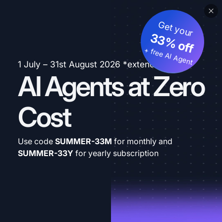
Get your
33% off
+ free AI Agent
1 July – 31st August 2026 *extended
AI Agents at Zero
Cost
Use code
SUMMER-33M
for monthly and
SUMMER-33Y
for yearly subscription