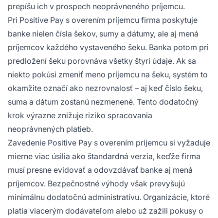
prepíšu ich v prospech neoprávneného príjemcu.
Pri Positive Pay s overením príjemcu firma poskytuje
banke nielen čísla šekov, sumy a dátumy, ale aj mená
príjemcov každého vystaveného šeku. Banka potom pri
predložení šeku porovnáva všetky štyri údaje. Ak sa
niekto pokúsi zmeniť meno príjemcu na šeku, systém to
okamžite označí ako nezrovnalosť – aj keď číslo šeku,
suma a dátum zostanú nezmenené. Tento dodatočný
krok výrazne znižuje riziko spracovania
neoprávnených platieb.
Zavedenie Positive Pay s overením príjemcu si vyžaduje
mierne viac úsilia ako štandardná verzia, keďže firma
musí presne evidovať a odovzdávať banke aj mená
príjemcov. Bezpečnostné výhody však prevyšujú
minimálnu dodatočnú administratívu. Organizácie, ktoré
platia viacerým dodávateľom alebo už zažili pokusy o