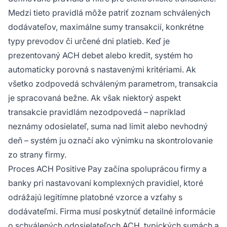
Medzi tieto pravidlá môže patriť zoznam schválených
dodávateľov, maximálne sumy transakcií, konkrétne
typy prevodov či určené dni platieb. Keď je
prezentovaný ACH debet alebo kredit, systém ho
automaticky porovná s nastavenými kritériami. Ak
všetko zodpovedá schváleným parametrom, transakcia
je spracovaná bežne. Ak však niektorý aspekt
transakcie pravidlám nezodpovedá – napríklad
neznámy odosielateľ, suma nad limit alebo nevhodný
deň – systém ju označí ako výnimku na skontrolovanie
zo strany firmy.
Proces ACH Positive Pay začína spoluprácou firmy a
banky pri nastavovaní komplexných pravidiel, ktoré
odrážajú legitímne platobné vzorce a vzťahy s
dodávateľmi. Firma musí poskytnúť detailné informácie
o schválených odosielateľoch ACH, typických sumách a