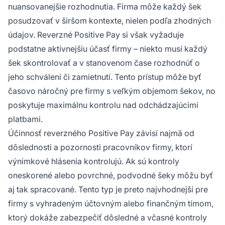
nuansovanejšie rozhodnutia. Firma môže každý šek
posudzovať v širšom kontexte, nielen podľa zhodných
údajov. Reverzné Positive Pay si však vyžaduje
podstatne aktívnejšiu účasť firmy – niekto musí každý
šek skontrolovať a v stanovenom čase rozhodnúť o
jeho schválení či zamietnutí. Tento prístup môže byť
časovo náročný pre firmy s veľkým objemom šekov, no
poskytuje maximálnu kontrolu nad odchádzajúcimi
platbami.
Účinnosť reverzného Positive Pay závisí najmä od
dôslednosti a pozornosti pracovníkov firmy, ktorí
výnimkové hlásenia kontrolujú. Ak sú kontroly
oneskorené alebo povrchné, podvodné šeky môžu byť
aj tak spracované. Tento typ je preto najvhodnejší pre
firmy s vyhradeným účtovným alebo finančným tímom,
ktorý dokáže zabezpečiť dôsledné a včasné kontroly