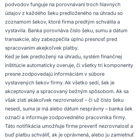
podvodov funguje na porovnávaní troch hlavných
údajov z každého šeku predloženého na úhradu so
zoznamom šekov, ktoré firma predtým schválila a
vystavila. Banka porovnáva číslo šeku, sumu a dátum
transakcie, aby zabezpečila úplnú presnosť pred
spracovaním akejkoľvek platby.
Keď je šek predložený na úhradu, systém finančnej
inštitúcie automaticky overuje, či všetky tri komponenty
presne zodpovedajú informáciám v súbore
vystavených šekov firmy. Ak všetko sedí, šek je
akceptovaný a spracovaný bežným spôsobom. Ak sa
však zistí akákoľvek nezrovnalosť – či už číslo šeku
nesedí, suma je iná alebo dátum nesprávny – banka šek
označí a informuje zodpovedného pracovníka firmy.
Táto notifikácia umožňuje firme preveriť nezrovnalosť a
buď platbu schváliť, ak je oprávnená, alebo ju zamietnuť