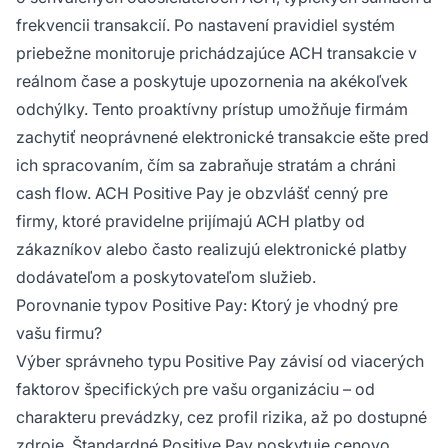
frekvencii transakcií. Po nastavení pravidiel systém
priebežne monitoruje prichádzajúce ACH transakcie v
reálnom čase a poskytuje upozornenia na akékoľvek
odchýlky. Tento proaktívny prístup umožňuje firmám
zachytiť neoprávnené elektronické transakcie ešte pred
ich spracovaním, čím sa zabraňuje stratám a chráni
cash flow. ACH Positive Pay je obzvlášť cenný pre
firmy, ktoré pravidelne prijímajú ACH platby od
zákazníkov alebo často realizujú elektronické platby
dodávateľom a poskytovateľom služieb.
Porovnanie typov Positive Pay: Ktorý je vhodný pre
vašu firmu?
Výber správneho typu Positive Pay závisí od viacerých
faktorov špecifických pre vašu organizáciu – od
charakteru prevádzky, cez profil rizika, až po dostupné
zdroje. Štandardné Positive Pay poskytuje cenovo