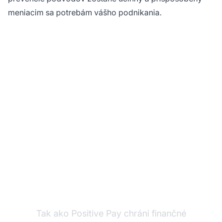
meniacim sa potrebám vášho podnikania.
Chráňte svoj biznis s
pokročilou prevenciou
podvodov od
PostAffiliatePro
Tak ako Positive Pay chráni finančné