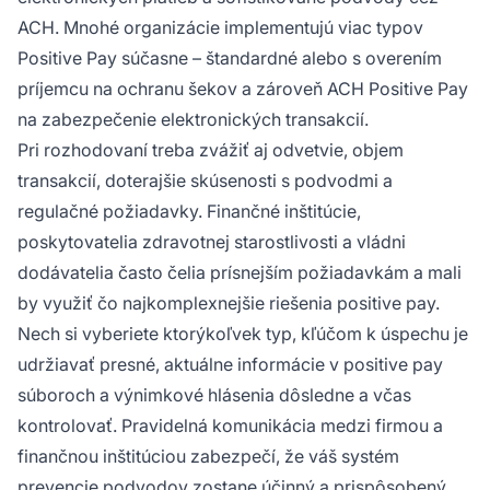
ACH. Mnohé organizácie implementujú viac typov
Positive Pay súčasne – štandardné alebo s overením
príjemcu na ochranu šekov a zároveň ACH Positive Pay
na zabezpečenie elektronických transakcií.
Pri rozhodovaní treba zvážiť aj odvetvie, objem
transakcií, doterajšie skúsenosti s podvodmi a
regulačné požiadavky. Finančné inštitúcie,
poskytovatelia zdravotnej starostlivosti a vládni
dodávatelia často čelia prísnejším požiadavkám a mali
by využiť čo najkomplexnejšie riešenia positive pay.
Nech si vyberiete ktorýkoľvek typ, kľúčom k úspechu je
udržiavať presné, aktuálne informácie v positive pay
súboroch a výnimkové hlásenia dôsledne a včas
kontrolovať. Pravidelná komunikácia medzi firmou a
finančnou inštitúciou zabezpečí, že váš systém
prevencie podvodov zostane účinný a prispôsobený