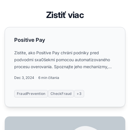
Zistiť viac
Positive Pay
Positive Pay
Zistite, ako Positive Pay chráni podniky pred
podvodmi sxa0šekmi pomocou automatizovaného
procesu overovania. Spoznajte jeho mechanizmy,
variácie axa0výhody pre...
Dec 3, 2024
6 min čítania
FraudPrevention
CheckFraud
+3
Ako funguje Positive Pay? Kompletný sprievodca preven