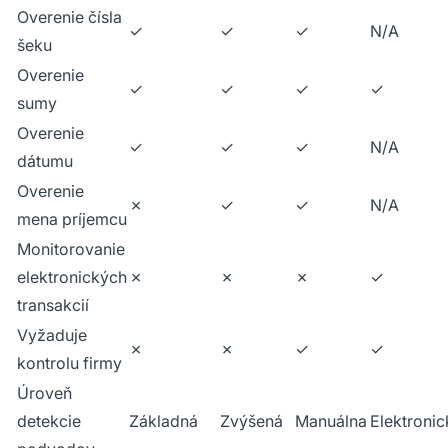
Overenie čísla
✓
✓
✓
N/A
šeku
Overenie
✓
✓
✓
✓
sumy
Overenie
✓
✓
✓
N/A
dátumu
Overenie
✗
✓
✓
N/A
mena príjemcu
Monitorovanie
elektronických
✗
✗
✗
✓
transakcií
Vyžaduje
✗
✗
✓
✓
kontrolu firmy
Úroveň
detekcie
Základná
Zvýšená
Manuálna
Elektronic