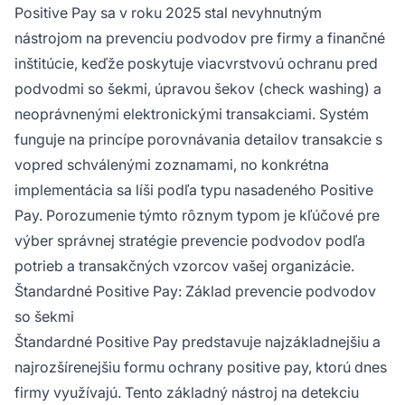
Positive Pay sa v roku 2025 stal nevyhnutným
transakcií.
nástrojom na prevenciu podvodov pre firmy a finančné
inštitúcie, keďže poskytuje viacvrstvovú ochranu pred
podvodmi so šekmi, úpravou šekov (check washing) a
neoprávnenými elektronickými transakciami. Systém
funguje na princípe porovnávania detailov transakcie s
vopred schválenými zoznamami, no konkrétna
implementácia sa líši podľa typu nasadeného Positive
Pay. Porozumenie týmto rôznym typom je kľúčové pre
výber správnej stratégie prevencie podvodov podľa
potrieb a transakčných vzorcov vašej organizácie.
Štandardné Positive Pay: Základ prevencie podvodov
so šekmi
Štandardné Positive Pay predstavuje najzákladnejšiu a
najrozšírenejšiu formu ochrany positive pay, ktorú dnes
firmy využívajú. Tento základný nástroj na detekciu