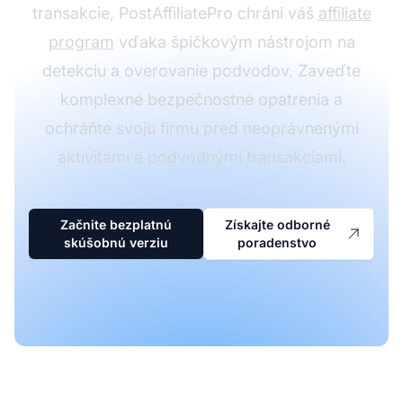
transakcie, PostAffiliatePro chráni váš
affiliate
program
vďaka špičkovým nástrojom na
detekciu a overovanie podvodov. Zaveďte
komplexné bezpečnostné opatrenia a
ochráňte svoju firmu pred neoprávnenými
aktivitami a podvodnými transakciami.
Začnite bezplatnú
Získajte odborné
skúšobnú verziu
poradenstvo