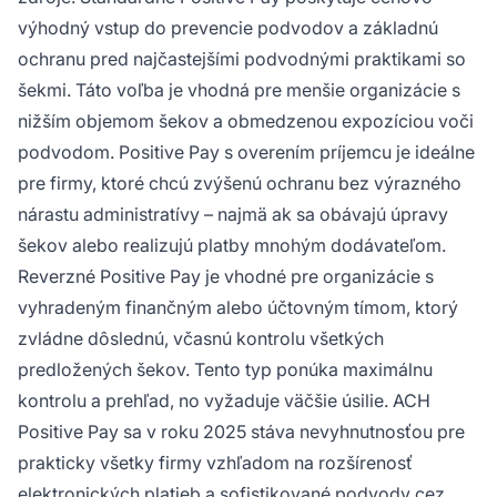
výhodný vstup do prevencie podvodov a základnú
ochranu pred najčastejšími podvodnými praktikami so
šekmi. Táto voľba je vhodná pre menšie organizácie s
nižším objemom šekov a obmedzenou expozíciou voči
podvodom. Positive Pay s overením príjemcu je ideálne
pre firmy, ktoré chcú zvýšenú ochranu bez výrazného
nárastu administratívy – najmä ak sa obávajú úpravy
šekov alebo realizujú platby mnohým dodávateľom.
Reverzné Positive Pay je vhodné pre organizácie s
vyhradeným finančným alebo účtovným tímom, ktorý
zvládne dôslednú, včasnú kontrolu všetkých
predložených šekov. Tento typ ponúka maximálnu
kontrolu a prehľad, no vyžaduje väčšie úsilie. ACH
Positive Pay sa v roku 2025 stáva nevyhnutnosťou pre
prakticky všetky firmy vzhľadom na rozšírenosť
elektronických platieb a sofistikované podvody cez