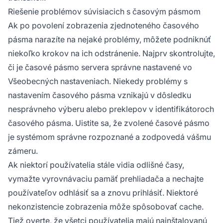
Riešenie problémov súvisiacich s časovým pásmom
Ak po povolení zobrazenia zjednoteného časového
pásma narazíte na nejaké problémy, môžete podniknúť
niekoľko krokov na ich odstránenie. Najprv skontrolujte,
či je časové pásmo servera správne nastavené vo
Všeobecných nastaveniach. Niekedy problémy s
nastavením časového pásma vznikajú v dôsledku
nesprávneho výberu alebo preklepov v identifikátoroch
časového pásma. Uistite sa, že zvolené časové pásmo
je systémom správne rozpoznané a zodpovedá vášmu
zámeru.
Ak niektorí používatelia stále vidia odlišné časy,
vymažte vyrovnávaciu pamäť prehliadača a nechajte
používateľov odhlásiť sa a znovu prihlásiť. Niektoré
nekonzistencie zobrazenia môže spôsobovať cache.
Tiež overte, že všetci používatelia majú nainštalovanú