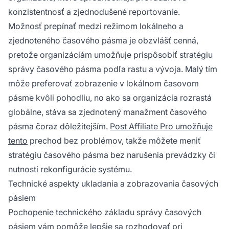
konzistentnosť a zjednodušené reportovanie.
Možnosť prepínať medzi režimom lokálneho a
zjednoteného časového pásma je obzvlášť cenná,
pretože organizáciám umožňuje prispôsobiť stratégiu
správy časového pásma podľa rastu a vývoja. Malý tím
môže preferovať zobrazenie v lokálnom časovom
pásme kvôli pohodliu, no ako sa organizácia rozrastá
globálne, stáva sa zjednotený manažment časového
pásma čoraz dôležitejším.
Post Affiliate Pro umožňuje
tento
prechod bez problémov, takže môžete meniť
stratégiu časového pásma bez narušenia prevádzky či
nutnosti rekonfigurácie systému.
Technické aspekty ukladania a zobrazovania časových
pásiem
Pochopenie technického základu správy časových
pásiem vám pomôže lepšie sa rozhodovať pri