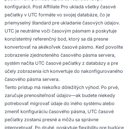
konfigurácii. Post Affiliate Pro ukladá všetky časové
pečiatky v UTC formáte vo svojej databáze, čo je
priemyselný štandard pre ukladanie časových údajov.
UTC je neutrálne voči časovým pásmam a poskytuje
konzistentný referenčný bod, ktorý sa dá presne
konvertovať na akékoľvek časové pásmo. Keď povolíte
zobrazenie zjednoteného časového pásma servera,
systém načíta UTC časové pečiatky z databázy a pre
účely zobrazenia ich konvertuje do nakonfigurovaného
časového pásma servera.
Tento prístup má niekoľko dôležitých výhod. Po prvé,
zaručuje prenositeľnosť údajov—ak budete niekedy
potrebovať migrovať údaje do iného systému alebo
zmeniť konfiguráciu časového pásma, UTC časové
pečiatky zostanú presné a môžu sa správne
interpretovať. Po druhé, poskytuje flexibilitu pre budúce