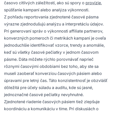
časovo citlivých záležitostí, ako sú spory o
provízie
,
spúšťanie kampaní alebo analýza výkonnosti.
Z pohľadu reportovania zjednotené časové pásma
výrazne zjednodušujú analýzu a interpretáciu údajov.
Pri generovaní správ o výkonnosti affiliate partnerov,
konverzných pomeroch či metrikách kampaní je oveľa
jednoduchšie identifikovať vzorce, trendy a anomálie,
keď sú všetky časové pečiatky v jednom časovom
pásme. Dáta môžete rýchlo porovnávať naprieč
rôznymi časovými obdobiami bez toho, aby ste sa
museli zaoberať konverziou časových pásiem alebo
úpravami pre letný čas. Táto konzistentnosť je obzvlášť
dôležitá pre účely súladu a auditu, kde sú jasné,
jednoznačné časové pečiatky nevyhnutné.
Zjednotené riadenie časových pásiem tiež zlepšuje
koordináciu a komunikáciu v tíme. Pri diskusiách o