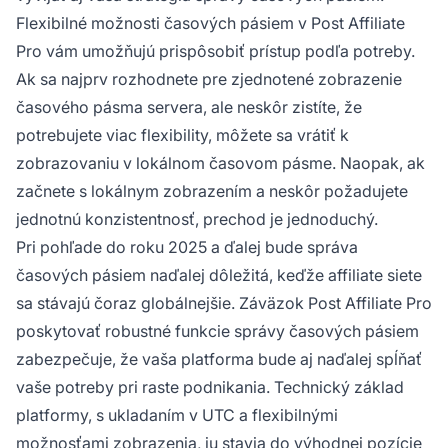
Flexibilné možnosti časových pásiem v Post Affiliate
Pro vám umožňujú prispôsobiť prístup podľa potreby.
Ak sa najprv rozhodnete pre zjednotené zobrazenie
časového pásma servera, ale neskôr zistíte, že
potrebujete viac flexibility, môžete sa vrátiť k
zobrazovaniu v lokálnom časovom pásme. Naopak, ak
začnete s lokálnym zobrazením a neskôr požadujete
jednotnú konzistentnosť, prechod je jednoduchý.
Pri pohľade do roku 2025 a ďalej bude správa
časových pásiem naďalej dôležitá, keďže affiliate siete
sa stávajú čoraz globálnejšie. Záväzok Post Affiliate Pro
poskytovať robustné funkcie správy časových pásiem
zabezpečuje, že vaša platforma bude aj naďalej spĺňať
vaše potreby pri raste podnikania. Technický základ
platformy, s ukladaním v UTC a flexibilnými
možnosťami zobrazenia, ju stavia do výhodnej pozície