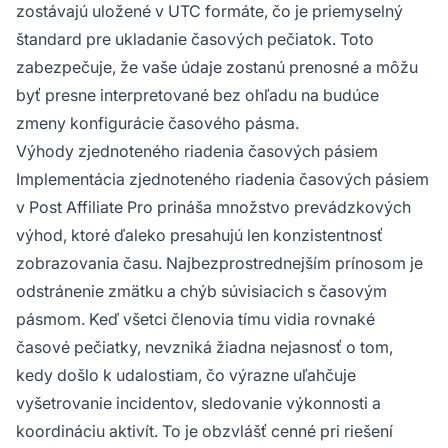
zostávajú uložené v UTC formáte, čo je priemyselný
štandard pre ukladanie časových pečiatok. Toto
zabezpečuje, že vaše údaje zostanú prenosné a môžu
byť presne interpretované bez ohľadu na budúce
zmeny konfigurácie časového pásma.
Výhody zjednoteného riadenia časových pásiem
Implementácia zjednoteného riadenia časových pásiem
v Post Affiliate Pro prináša množstvo prevádzkových
výhod, ktoré ďaleko presahujú len konzistentnosť
zobrazovania času. Najbezprostrednejším prínosom je
odstránenie zmätku a chýb súvisiacich s časovým
pásmom. Keď všetci členovia tímu vidia rovnaké
časové pečiatky, nevzniká žiadna nejasnosť o tom,
kedy došlo k udalostiam, čo výrazne uľahčuje
vyšetrovanie incidentov, sledovanie výkonnosti a
koordináciu aktivít. To je obzvlášť cenné pri riešení