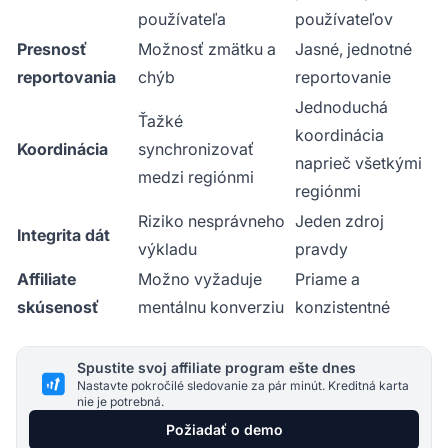
používateľa
používateľov
Presnosť
Možnosť zmätku a
Jasné, jednotné
reportovania
chýb
reportovanie
Jednoduchá
Ťažké
koordinácia
Koordinácia
synchronizovať
naprieč všetkými
medzi regiónmi
regiónmi
Riziko nesprávneho
Jeden zdroj
Integrita dát
výkladu
pravdy
Affiliate
Možno vyžaduje
Priame a
skúsenosť
mentálnu konverziu
konzistentné
Spustite svoj affiliate program ešte dnes
Nastavte pokročilé sledovanie za pár minút. Kreditná karta
nie je potrebná.
Požiadať o demo