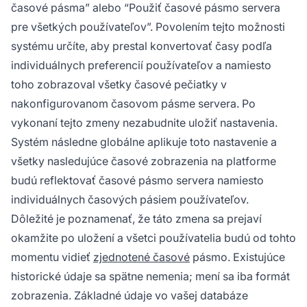
časové pásma” alebo “Použiť časové pásmo servera
pre všetkých používateľov”. Povolením tejto možnosti
systému určíte, aby prestal konvertovať časy podľa
individuálnych preferencií používateľov a namiesto
toho zobrazoval všetky časové pečiatky v
nakonfigurovanom časovom pásme servera. Po
vykonaní tejto zmeny nezabudnite uložiť nastavenia.
Systém následne globálne aplikuje toto nastavenie a
všetky nasledujúce časové zobrazenia na platforme
budú reflektovať časové pásmo servera namiesto
individuálnych časových pásiem používateľov.
Dôležité je poznamenať, že táto zmena sa prejaví
okamžite po uložení a všetci používatelia budú od tohto
momentu vidieť
zjednotené časové
pásmo. Existujúce
historické údaje sa spätne nemenia; mení sa iba formát
zobrazenia. Základné údaje vo vašej databáze