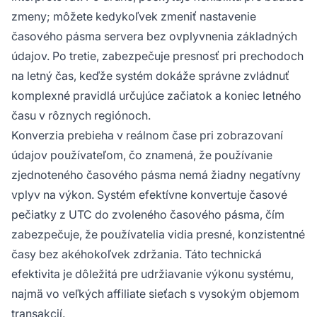
zmeny; môžete kedykoľvek zmeniť nastavenie
časového pásma servera bez ovplyvnenia základných
údajov. Po tretie, zabezpečuje presnosť pri prechodoch
na letný čas, keďže systém dokáže správne zvládnuť
komplexné pravidlá určujúce začiatok a koniec letného
času v rôznych regiónoch.
Konverzia prebieha v reálnom čase pri zobrazovaní
údajov používateľom, čo znamená, že používanie
zjednoteného časového pásma nemá žiadny negatívny
vplyv na výkon. Systém efektívne konvertuje časové
pečiatky z UTC do zvoleného časového pásma, čím
zabezpečuje, že používatelia vidia presné, konzistentné
časy bez akéhokoľvek zdržania. Táto technická
efektivita je dôležitá pre udržiavanie výkonu systému,
najmä vo veľkých affiliate sieťach s vysokým objemom
transakcií.