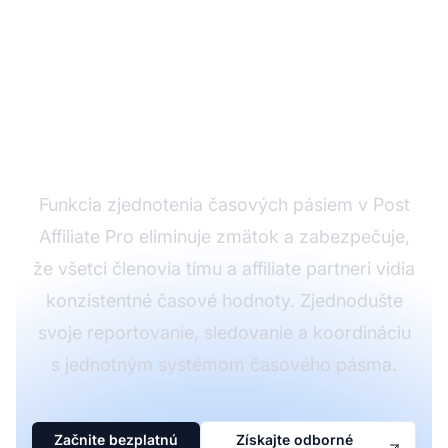
Zjednodušte affiliate
operácie zjednoteným
riadením časových
pásiem
Funkcia zjednotenia časových pásiem v Post
Affiliate Pro eliminuje zmätok a zabezpečuje,
že všetci členovia tímu a affiliate partneri vidia
konzistentné časové hodnoty. Zjednodušte
svoje reportovanie, sledovanie a koordináciu
s jednotným systémom časového pásma.
Začnite bezplatnú
Získajte odborné