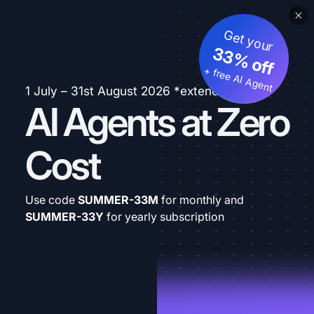
Get your
33% off
+ free AI Agent
1 July – 31st August 2026 *extended
AI Agents at Zero
Cost
Use code
SUMMER-33M
for monthly and
SUMMER-33Y
for yearly subscription