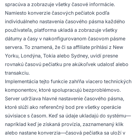
spracúva a zobrazuje všetky časové informácie.
Namiesto konverzie časových pečiatok podľa
individuálneho nastavenia časového pásma každého
používateľa, platforma ukladá a zobrazuje všetky
dátumy a časy v nakonfigurovanom časovom pásme
servera. To znamená, že či sa affiliate prihlási z New
Yorku, Londýna, Tokia alebo Sydney, uvidí presne
rovnakú časovú pečiatku pre akúkoľvek udalosť alebo
transakciu.
Implementácia tejto funkcie zahŕňa viacero technických
komponentov, ktoré spolupracujú bezproblémovo.
Server udržiava hlavné nastavenie časového pásma,
ktoré slúži ako referenčný bod pre všetky operácie
súvisiace s časom. Keď sa údaje ukladajú do systému—
napríklad keď je získaná provízia, zaznamenaný klik
alebo nastane konverzia—časová pečiatka sa uloží v