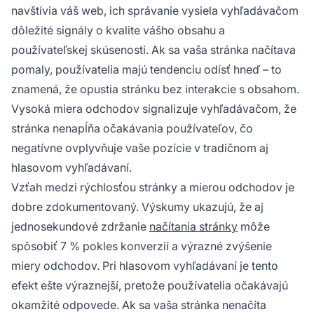
navštívia váš web, ich správanie vysiela vyhľadávačom
dôležité signály o kvalite vášho obsahu a
používateľskej skúsenosti. Ak sa vaša stránka načítava
pomaly, používatelia majú tendenciu odísť hneď – to
znamená, že opustia stránku bez interakcie s obsahom.
Vysoká miera odchodov signalizuje vyhľadávačom, že
stránka nenapĺňa očakávania používateľov, čo
negatívne ovplyvňuje vaše pozície v tradičnom aj
hlasovom vyhľadávaní.
Vzťah medzi rýchlosťou stránky a mierou odchodov je
dobre zdokumentovaný. Výskumy ukazujú, že aj
jednosekundové zdržanie
načítania stránky
môže
spôsobiť 7 % pokles konverzií a výrazné zvýšenie
miery odchodov. Pri hlasovom vyhľadávaní je tento
efekt ešte výraznejší, pretože používatelia očakávajú
okamžité odpovede. Ak sa vaša stránka nenačíta