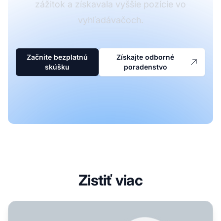
zážitok a získavala vyššie pozície vo
vyhľadávačoch.
Začnite bezplatnú
Získajte odborné
skúšku
poradenstvo
Zistiť viac
Optimalizácia pre odporúčané úryvky a hlasové vyhľadáv