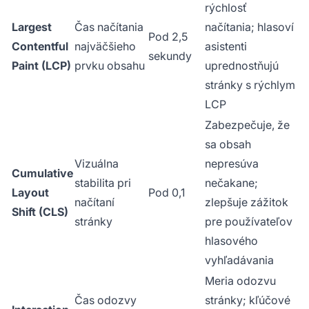
rýchlosť
Largest
Čas načítania
načítania; hlasoví
Pod 2,5
Contentful
najväčšieho
asistenti
sekundy
Paint (LCP)
prvku obsahu
uprednostňujú
stránky s rýchlym
LCP
Zabezpečuje, že
sa obsah
Vizuálna
nepresúva
Cumulative
stabilita pri
nečakane;
Layout
Pod 0,1
načítaní
zlepšuje zážitok
Shift (CLS)
stránky
pre používateľov
hlasového
vyhľadávania
Meria odozvu
Čas odozvy
stránky; kľúčové