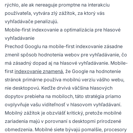
rýchlo, ale ak nereaguje promptne na interakciu
používateľa, vytvára zlý zážitok, za ktorý vás
vyhľadávače penalizujú.
Mobile-first indexovanie a optimalizácia pre hlasové
vyhľadávanie
Prechod Googlu na mobile-first indexovanie zásadne
zmenil spôsob hodnotenia webov pre vyhľadávanie, čo
má zásadný dopad aj na hlasové vyhľadávanie. Mobile-
first
indexovanie znamená
, že Google na hodnotenie
stránok primárne používa mobilnú verziu vášho webu,
nie desktopovú. Keďže drvivá väčšina hlasových
dopytov prebieha na mobiloch, táto stratégia priamo
ovplyvňuje vašu viditeľnosť v hlasovom vyhľadávaní.
Mobilný zážitok je obzvlášť kritický, pretože mobilné
zariadenia majú v porovnaní s desktopmi prirodzené
obmedzenia. Mobilné siete bývajú pomalšie, procesory