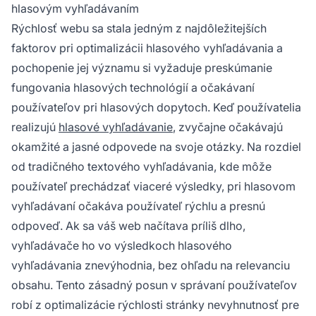
hlasovým vyhľadávaním
dopytov.
Rýchlosť webu sa stala jedným z najdôležitejších
faktorov pri optimalizácii hlasového vyhľadávania a
pochopenie jej významu si vyžaduje preskúmanie
fungovania hlasových technológií a očakávaní
používateľov pri hlasových dopytoch. Keď používatelia
realizujú
hlasové vyhľadávanie
, zvyčajne očakávajú
okamžité a jasné odpovede na svoje otázky. Na rozdiel
od tradičného textového vyhľadávania, kde môže
používateľ prechádzať viaceré výsledky, pri hlasovom
vyhľadávaní očakáva používateľ rýchlu a presnú
odpoveď. Ak sa váš web načítava príliš dlho,
vyhľadávače ho vo výsledkoch hlasového
vyhľadávania znevýhodnia, bez ohľadu na relevanciu
obsahu. Tento zásadný posun v správaní používateľov
robí z optimalizácie rýchlosti stránky nevyhnutnosť pre