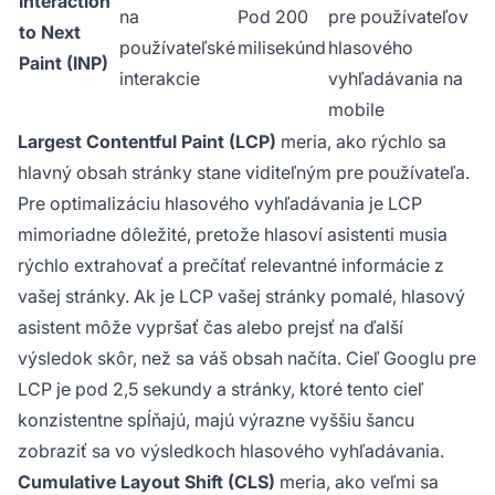
Interaction
na
Pod 200
pre používateľov
to Next
používateľské
milisekúnd
hlasového
Paint (INP)
interakcie
vyhľadávania na
mobile
Largest Contentful Paint (LCP)
meria, ako rýchlo sa
hlavný obsah stránky stane viditeľným pre používateľa.
Pre optimalizáciu hlasového vyhľadávania je LCP
mimoriadne dôležité, pretože hlasoví asistenti musia
rýchlo extrahovať a prečítať relevantné informácie z
vašej stránky. Ak je LCP vašej stránky pomalé, hlasový
asistent môže vypršať čas alebo prejsť na ďalší
výsledok skôr, než sa váš obsah načíta. Cieľ Googlu pre
LCP je pod 2,5 sekundy a stránky, ktoré tento cieľ
konzistentne spĺňajú, majú výrazne vyššiu šancu
zobraziť sa vo výsledkoch hlasového vyhľadávania.
Cumulative Layout Shift (CLS)
meria, ako veľmi sa