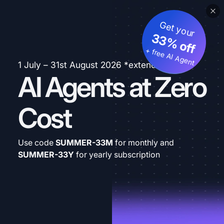
Get your
33% off
+ free AI Agent
1 July – 31st August 2026 *extended
AI Agents at Zero
Cost
Use code
SUMMER-33M
for monthly and
SUMMER-33Y
for yearly subscription