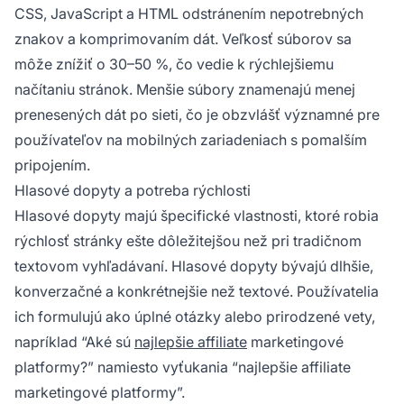
CSS, JavaScript a HTML odstránením nepotrebných
znakov a komprimovaním dát. Veľkosť súborov sa
môže znížiť o 30–50 %, čo vedie k rýchlejšiemu
načítaniu stránok. Menšie súbory znamenajú menej
prenesených dát po sieti, čo je obzvlášť významné pre
používateľov na mobilných zariadeniach s pomalším
pripojením.
Hlasové dopyty a potreba rýchlosti
Hlasové dopyty majú špecifické vlastnosti, ktoré robia
rýchlosť stránky ešte dôležitejšou než pri tradičnom
textovom vyhľadávaní. Hlasové dopyty bývajú dlhšie,
konverzačné a konkrétnejšie než textové. Používatelia
ich formulujú ako úplné otázky alebo prirodzené vety,
napríklad “Aké sú
najlepšie affiliate
marketingové
platformy?” namiesto vyťukania “najlepšie affiliate
marketingové platformy”.