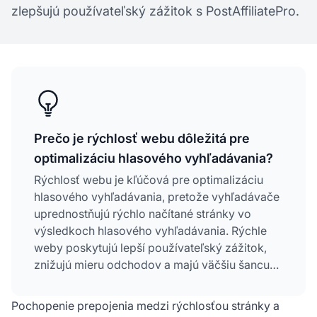
zlepšujú používateľský zážitok s PostAffiliatePro.
Prečo je rýchlosť webu dôležitá pre
optimalizáciu hlasového vyhľadávania?
Rýchlosť webu je kľúčová pre optimalizáciu
hlasového vyhľadávania, pretože vyhľadávače
uprednostňujú rýchlo načítané stránky vo
výsledkoch hlasového vyhľadávania. Rýchle
weby poskytujú lepší používateľský zážitok,
znižujú mieru odchodov a majú väčšiu šancu
zobraziť sa vo výsledkoch hlasového
vyhľadávania, najmä na mobilných
Pochopenie prepojenia medzi rýchlosťou stránky a
zariadeniach, kde prebieha väčšina hlasových