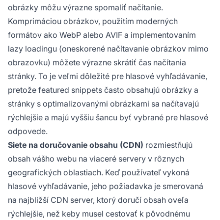
obrázky môžu výrazne spomaliť načítanie.
Komprimáciou obrázkov, použitím moderných
formátov ako WebP alebo AVIF a implementovaním
lazy loadingu (oneskorené načítavanie obrázkov mimo
obrazovku) môžete výrazne skrátiť čas načítania
stránky. To je veľmi dôležité pre hlasové vyhľadávanie,
pretože featured snippets často obsahujú obrázky a
stránky s optimalizovanými obrázkami sa načítavajú
rýchlejšie a majú vyššiu šancu byť vybrané pre hlasové
odpovede.
Siete na doručovanie obsahu (CDN)
rozmiestňujú
obsah vášho webu na viaceré servery v rôznych
geografických oblastiach. Keď používateľ vykoná
hlasové vyhľadávanie, jeho požiadavka je smerovaná
na najbližší CDN server, ktorý doručí obsah oveľa
rýchlejšie, než keby musel cestovať k pôvodnému