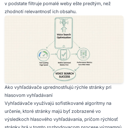
v podstate filtruje pomalé weby ešte predtým, než
zhodnotí relevantnosť ich obsahu.
Ako vyhľadávače uprednostňujú rýchle stránky pri
hlasovom vyhľadávaní
Vyhľadávače využívajú sofistikované algoritmy na
určenie, ktoré stránky majú byť zobrazené vo
výsledkoch hlasového vyhľadávania, pričom rýchlosť
stránky hrá v tomto rozhodovacom procese významnú