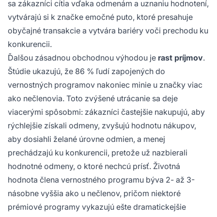
sa zákazníci cítia vďaka odmenám a uznaniu hodnotení,
vytvárajú si k značke emočné puto, ktoré presahuje
obyčajné transakcie a vytvára bariéry voči prechodu ku
konkurencii.
Ďalšou zásadnou obchodnou výhodou je
rast príjmov
.
Štúdie ukazujú, že 86 % ľudí zapojených do
vernostných programov nakoniec minie u značky viac
ako nečlenovia. Toto zvýšené utrácanie sa deje
viacerými spôsobmi: zákazníci častejšie nakupujú, aby
rýchlejšie získali odmeny, zvyšujú hodnotu nákupov,
aby dosiahli želané úrovne odmien, a menej
prechádzajú ku konkurencii, pretože už nazbierali
hodnotné odmeny, o ktoré nechcú prísť. Životná
hodnota člena vernostného programu býva 2- až 3-
násobne vyššia ako u nečlenov, pričom niektoré
prémiové programy vykazujú ešte dramatickejšie