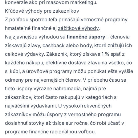
konverzie ako pri masovom marketingu.
Kľúčové výhody pre zákazníkov
Z pohľadu spotrebiteľa prinášajú vernostné programy
hmatateľné finančné aj
zážitkové výhody
.
Najzjavnejšou výhodou sú
finančné úspory
– členovia
získavajú zľavy, cashback alebo body, ktoré znižujú ich
celkové výdavky. Zákazník, ktorý získava 1 % späť z
každého nákupu, efektívne dostáva zľavu na všetko, čo
si kúpi, a úrovňové programy môžu ponúkať ešte vyššie
odmeny pre najvernejších členov. V priebehu času sa
tieto úspory výrazne nahromadia, najmä pre
zákazníkov, ktorí často nakupujú v kategóriách s
najväčšími výdavkami. U vysokofrekvenčných
zákazníkov môžu úspory z vernostného programu
dosiahnuť stovky až tisíce eur ročne, čo robí účasť v
programe finančne racionálnou voľbou.