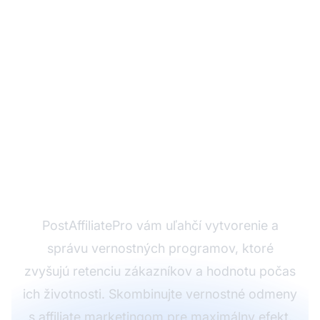
Pripravení vybudovať
svoj vernostný
program?
PostAffiliatePro vám uľahčí vytvorenie a
správu vernostných programov, ktoré
zvyšujú retenciu zákazníkov a hodnotu počas
ich životnosti. Skombinujte vernostné odmeny
s affiliate marketingom pre maximálny efekt.