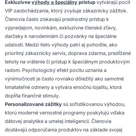
Exkluzívne
výhody a špeciálny
prístup
vytvárajú pocit
VIP zaobchádzania, ktorý zvyšuje zákaznícky zážitok.
Členovia často získavajú prednostný prístup k
výpredajom, novinkám, exkluzívne členské zľavy,
darčeky k narodeninám či pozvánky na špeciálne
udalosti. Medzi tieto výhody patrí aj pohodlie, ako
prioritný zákaznícky servis, doprava zdarma, predĺžené
lehoty na vrátenie či prístup k špeciálnym produktovým
radom. Psychologický efekt pocitu uznania a
výnimočnosti je často rovnako dôležitý ako samotné
hmatateľné odmeny a vytvára emočnú lojalitu, ktorá
dopĺňa finančné stimuly.
Personalizované zážitky
sú sofistikovanou výhodou,
ktorú moderné vernostné programy poskytujú vďaka
dátovej analytike a umelej inteligencii. Členovia
dostávajú odporúčania produktov na základe svojej