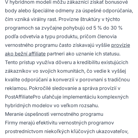
V hybridnom modeli môžu zákazníci získať bonusové
body alebo špeciálne odmeny za úspešné odporúčania,
čím vzniká virálny rast. Provízne štruktúry v týchto
programoch sa zvyčajne pohybujú od 5 % do 30 %
podľa odvetvia a typu produktu, pričom členovia
vernostného programu často získavajú vyššie
provízie
ako bežní affiliate
partneri ako uznanie ich statusu.
Tento prístup využíva dôveru a kredibilitu existujúcich
zákazníkov vo svojich komunitách, čo vedie k vyššej
kvalite odporúčaní a konverzií v porovnaní s tradičnou
reklamou. Pokročilé sledovanie a správa provízií v
PostAffiliatePro uľahčuje implementáciu komplexných
hybridných modelov vo veľkom rozsahu.
Meranie úspešnosti vernostného programu
Firmy merajú efektivitu vernostných programov
prostredníctvom niekoľkých kľúčových ukazovateľov,