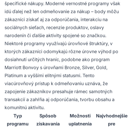
špecifické nákupy. Moderné vernostné programy však
idú ďalej než len odmeňovanie za nákup – body môžu
zákazníci získať aj za odporúčania, interakciu na
sociálnych sieťach, recenzie produktov, oslavy
narodenín či ďalšie aktivity spojené so značkou.
Niektoré programy využívajú úrovňové štruktúry, v
ktorých zákazníci odomykajú rôzne úrovne výhod po
dosiahnutí určitých hraníc, podobne ako program
Marriott Bonvoy s úrovňami Bronze, Silver, Gold,
Platinum a vyššími elitnými statusmi. Tento
viacúrovňový prístup k odmeňovaniu uznáva, že
zapojenie zákazníkov presahuje rámec samotných
transakcií a zahŕňa aj odporúčania, tvorbu obsahu a
komunitnú aktivitu.
Typ
Spôsob
Možnosti
Najvhodnejšie
programu
získavania
uplatnenia
pre