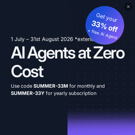
Get your
33% off
+ free AI Agent
1 July – 31st August 2026 *extended
AI Agents at Zero
Cost
Use code
SUMMER-33M
for monthly and
SUMMER-33Y
for yearly subscription