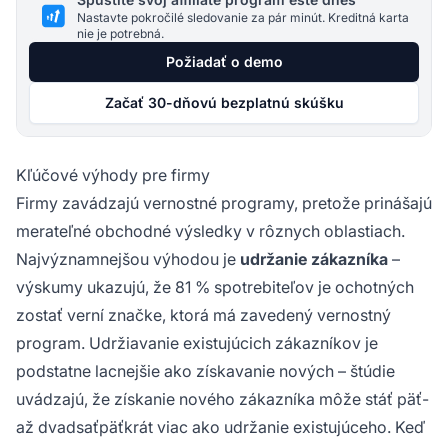
Nastavte pokročilé sledovanie za pár minút. Kreditná karta
nie je potrebná.
Požiadať o demo
Začať 30-dňovú bezplatnú skúšku
Kľúčové výhody pre firmy
Firmy zavádzajú vernostné programy, pretože prinášajú
merateľné obchodné výsledky v rôznych oblastiach.
Najvýznamnejšou výhodou je
udržanie zákazníka
–
výskumy ukazujú, že 81 % spotrebiteľov je ochotných
zostať verní značke, ktorá má zavedený vernostný
program. Udržiavanie existujúcich zákazníkov je
podstatne lacnejšie ako získavanie nových – štúdie
uvádzajú, že získanie nového zákazníka môže stáť päť-
až dvadsaťpäťkrát viac ako udržanie existujúceho. Keď