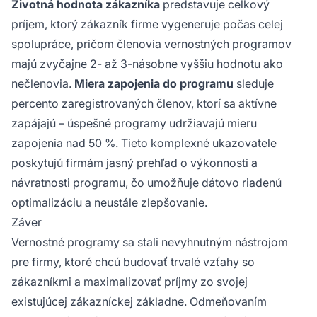
Životná hodnota zákazníka
predstavuje celkový
príjem, ktorý zákazník firme vygeneruje počas celej
spolupráce, pričom členovia vernostných programov
majú zvyčajne 2- až 3-násobne vyššiu hodnotu ako
nečlenovia.
Miera zapojenia do programu
sleduje
percento zaregistrovaných členov, ktorí sa aktívne
zapájajú – úspešné programy udržiavajú mieru
zapojenia nad 50 %. Tieto komplexné ukazovatele
poskytujú firmám jasný prehľad o výkonnosti a
návratnosti programu, čo umožňuje dátovo riadenú
optimalizáciu a neustále zlepšovanie.
Záver
Vernostné programy sa stali nevyhnutným nástrojom
pre firmy, ktoré chcú budovať trvalé vzťahy so
zákazníkmi a maximalizovať príjmy zo svojej
existujúcej zákazníckej základne. Odmeňovaním