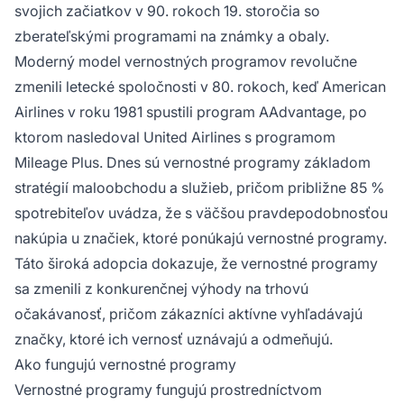
svojich začiatkov v 90. rokoch 19. storočia so
zberateľskými programami na známky a obaly.
Moderný model vernostných programov revolučne
zmenili letecké spoločnosti v 80. rokoch, keď American
Airlines v roku 1981 spustili program AAdvantage, po
ktorom nasledoval United Airlines s programom
Mileage Plus. Dnes sú vernostné programy základom
stratégií maloobchodu a služieb, pričom približne 85 %
spotrebiteľov uvádza, že s väčšou pravdepodobnosťou
nakúpia u značiek, ktoré ponúkajú vernostné programy.
Táto široká adopcia dokazuje, že vernostné programy
sa zmenili z konkurenčnej výhody na trhovú
očakávanosť, pričom zákazníci aktívne vyhľadávajú
značky, ktoré ich vernosť uznávajú a odmeňujú.
Ako fungujú vernostné programy
Vernostné programy fungujú prostredníctvom