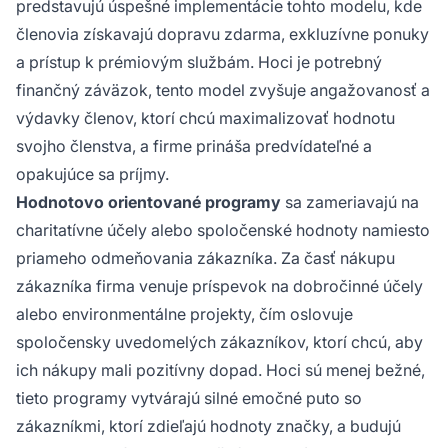
predstavujú úspešné implementácie tohto modelu, kde
členovia získavajú dopravu zdarma, exkluzívne ponuky
a prístup k prémiovým službám. Hoci je potrebný
finančný záväzok, tento model zvyšuje angažovanosť a
výdavky členov, ktorí chcú maximalizovať hodnotu
svojho členstva, a firme prináša predvídateľné a
opakujúce sa príjmy.
Hodnotovo orientované programy
sa zameriavajú na
charitatívne účely alebo spoločenské hodnoty namiesto
priameho odmeňovania zákazníka. Za časť nákupu
zákazníka firma venuje príspevok na dobročinné účely
alebo environmentálne projekty, čím oslovuje
spoločensky uvedomelých zákazníkov, ktorí chcú, aby
ich nákupy mali pozitívny dopad. Hoci sú menej bežné,
tieto programy vytvárajú silné emočné puto so
zákazníkmi, ktorí zdieľajú hodnoty značky, a budujú