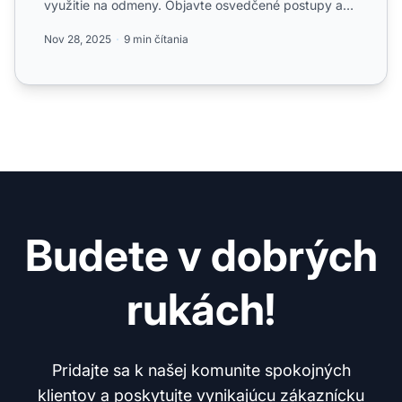
využitie na odmeny. Objavte osvedčené postupy a
stratégie...
Nov 28, 2025
9 min čítania
Budete v dobrých
rukách!
Pridajte sa k našej komunite spokojných
klientov a poskytujte vynikajúcu zákaznícku