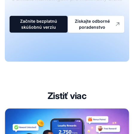
Začnite bezplatnú
Získajte odborné
skúšobnú verziu
poradenstvo
Zistiť viac
Čo sú vernostné programy? Kompletný sprievodca udrža