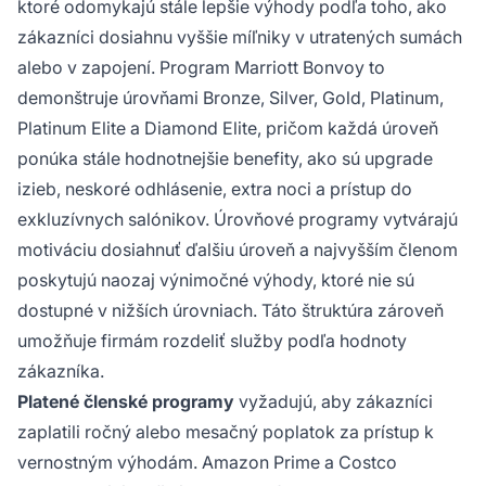
ktoré odomykajú stále lepšie výhody podľa toho, ako
zákazníci dosiahnu vyššie míľniky v utratených sumách
alebo v zapojení. Program Marriott Bonvoy to
demonštruje úrovňami Bronze, Silver, Gold, Platinum,
Platinum Elite a Diamond Elite, pričom každá úroveň
ponúka stále hodnotnejšie benefity, ako sú upgrade
izieb, neskoré odhlásenie, extra noci a prístup do
exkluzívnych salónikov. Úrovňové programy vytvárajú
motiváciu dosiahnuť ďalšiu úroveň a najvyšším členom
poskytujú naozaj výnimočné výhody, ktoré nie sú
dostupné v nižších úrovniach. Táto štruktúra zároveň
umožňuje firmám rozdeliť služby podľa hodnoty
zákazníka.
Platené členské programy
vyžadujú, aby zákazníci
zaplatili ročný alebo mesačný poplatok za prístup k
vernostným výhodám. Amazon Prime a Costco