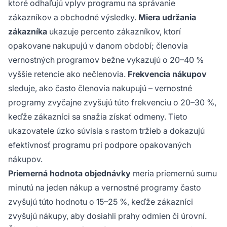
ktoré odhaľujú vplyv programu na správanie
zákazníkov a obchodné výsledky.
Miera udržania
zákazníka
ukazuje percento zákazníkov, ktorí
opakovane nakupujú v danom období; členovia
vernostných programov bežne vykazujú o 20–40 %
vyššie retencie ako nečlenovia.
Frekvencia nákupov
sleduje, ako často členovia nakupujú – vernostné
programy zvyčajne zvyšujú túto frekvenciu o 20–30 %,
keďže zákazníci sa snažia získať odmeny. Tieto
ukazovatele úzko súvisia s rastom tržieb a dokazujú
efektívnosť programu pri podpore opakovaných
nákupov.
Priemerná hodnota objednávky
meria priemernú sumu
minutú na jeden nákup a vernostné programy často
zvyšujú túto hodnotu o 15–25 %, keďže zákazníci
zvyšujú nákupy, aby dosiahli prahy odmien či úrovní.