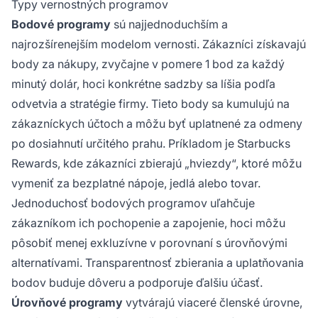
Typy vernostných programov
Bodové programy
sú najjednoduchším a
najrozšírenejším modelom vernosti. Zákazníci získavajú
body za nákupy, zvyčajne v pomere 1 bod za každý
minutý dolár, hoci konkrétne sadzby sa líšia podľa
odvetvia a stratégie firmy. Tieto body sa kumulujú na
zákazníckych účtoch a môžu byť uplatnené za odmeny
po dosiahnutí určitého prahu. Príkladom je Starbucks
Rewards, kde zákazníci zbierajú „hviezdy“, ktoré môžu
vymeniť za bezplatné nápoje, jedlá alebo tovar.
Jednoduchosť bodových programov uľahčuje
zákazníkom ich pochopenie a zapojenie, hoci môžu
pôsobiť menej exkluzívne v porovnaní s úrovňovými
alternatívami. Transparentnosť zbierania a uplatňovania
bodov buduje dôveru a podporuje ďalšiu účasť.
Úrovňové programy
vytvárajú viaceré členské úrovne,