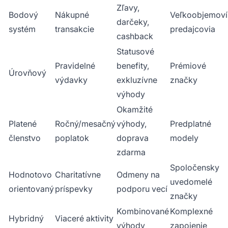
Zľavy,
Bodový
Nákupné
Veľkoobjemoví
darčeky,
systém
transakcie
predajcovia
cashback
Statusové
Pravidelné
benefity,
Prémiové
Úrovňový
výdavky
exkluzívne
značky
výhody
Okamžité
Platené
Ročný/mesačný
výhody,
Predplatné
členstvo
poplatok
doprava
modely
zdarma
Spoločensky
Hodnotovo
Charitatívne
Odmeny na
uvedomelé
orientovaný
príspevky
podporu vecí
značky
Kombinované
Komplexné
Hybridný
Viaceré aktivity
výhody
zapojenie