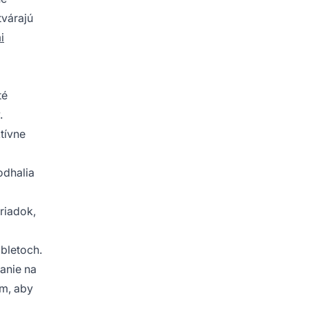
tvárajú
i
té
.
tívne
odhalia
riadok,
bletoch.
kanie na
ím, aby