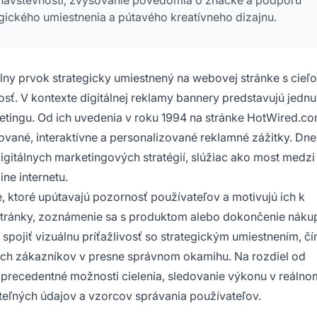
gického umiestnenia a pútavého kreatívneho dizajnu.
álny prvok strategicky umiestnený na webovej stránke s cieľ
ť. V kontexte digitálnej reklamy bannery predstavujú jednu
rketingu. Od ich uvedenia v roku 1994 na stránke HotWired.c
kované, interaktívne a personalizované reklamné zážitky. Dne
itálnych marketingových stratégií, slúžiac ako most medzi
ine internetu.
 ktoré upútavajú pozornosť používateľov a motivujú ich k
 stránky, zoznámenie sa s produktom alebo dokončenie náku
spojiť vizuálnu príťažlivosť so strategickým umiestnením, č
lnych zákazníkov v presne správnom okamihu. Na rozdiel od
precedentné možnosti cielenia, sledovanie výkonu v reálno
teľných údajov a vzorcov správania používateľov.