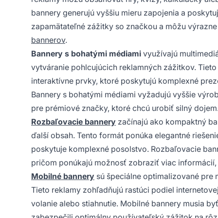
bannery generujú vyššiu mieru zapojenia a poskytu
zapamätateľné zážitky so značkou a môžu výrazne
bannerov
.
Bannery s bohatými médiami
využívajú multimediá
vytváranie pohlcujúcich reklamných zážitkov. Tiet
interaktívne prvky, ktoré poskytujú komplexné prez
Bannery s bohatými médiami vyžadujú vyššie výrobné
pre prémiové značky, ktoré chcú urobiť silný dojem
Rozbaľovacie bannery
začínajú ako kompaktný banne
ďalší obsah. Tento formát ponúka elegantné riešen
poskytuje komplexné posolstvo. Rozbaľovacie banne
pričom ponúkajú možnosť zobraziť viac informácií, 
Mobilné bannery
sú špeciálne optimalizované pre 
Tieto reklamy zohľadňujú rastúci podiel internetov
volanie alebo stiahnutie. Mobilné bannery musia b
zabezpečili optimálny používateľský zážitok na rôzn