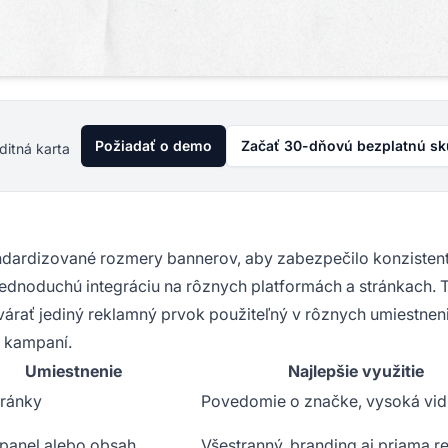
Požiadať o demo
Začať 30-dňovú bezplatnú s
ditná karta
tandardizované rozmery bannerov, aby zabezpečilo konzisten
jednoduchú integráciu na rôznych platformách a stránkach. T
árať jediný reklamný prvok použiteľný v rôznych umiestnen
e kampaní.
Umiestnenie
Najlepšie využitie
tránky
Povedomie o značke, vysoká vidi
panel alebo obsah
Všestranný, branding aj priama r