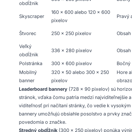
obdĺžnik
160 x 600 alebo 120 x 600
Skyscraper
Pravý 
pixelov
Štvorec
250 x 250 pixelov
Obsah 
Veľký
336 x 280 pixelov
Obsah
obdĺžnik
Polstránka
300 x 600 pixelov
Bočný 
Mobilný
320 x 50 alebo 300 x 250
Hore a
banner
pixelov
obraz
Leaderboard bannery
(728 x 90 pixelov) sú horizo
stránok, vďaka čomu patria medzi najviditeľnejšie 
viditeľnosť pri načítaní stránky, čo vedie k vyso
bannery umožňujú obsiahle posolstvo a prvky znač
povedomia o značke.
Stredný obdĺžnik
(300 x 250 pixelov) ponúka výni