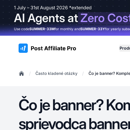
1 July – 31st August 2026 *extended
AI Agents at
Zero Cos
Use code
SUMMER-33M
for monthly and
SUMMER-33Y
for yearly subs
:site.title
Prod
/
/
Často kladené otázky
Čo je banner? Kompl
Home
Čo je banner? Ko
sprievodca banne