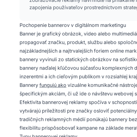
zapojenia používateľov prostredníctvom strate
Pochopenie bannerov v digitálnom marketingu
Banner je grafický obrázok, video alebo multimedi
propagovať značku, produkt, službu alebo spoločnos
najzákladnejších a najtrvalejších foriem online ma
bannery vyvinuli zo statických obrázkov na sofisti
bannery naďalej kľúčovou súčasťou komplexných dig
inzerentmi a ich cieľovým publikom v rozsiahlej kraj
Bannery
fungujú ako
vizuálne komunikačné nástroje,
špecifickým akciám, či už ide o návštevu webovej
Efektivita bannerovej reklamy spočíva v schopnosti 
vytvárajú príležitosti pre značky osloviť potenciá
tradičných reklamných médií ponúkajú bannery bez
flexibilitu prispôsobovať kampane na základe mera
Typy bannerovej reklamy