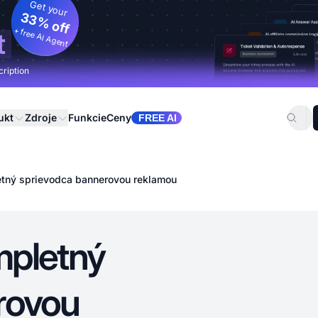
Get your
33% off
+ free AI Agent
t
cription
ukt
Zdroje
Funkcie
Ceny
FREE AI
etný sprievodca bannerovou reklamou
mpletný
rovou