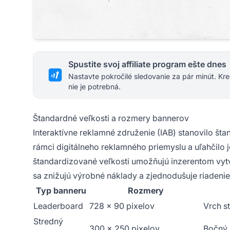
Spustite svoj affiliate program ešte dnes
Nastavte pokročilé sledovanie za pár minút. Kre
nie je potrebná.
Štandardné veľkosti a rozmery bannerov
Interaktívne reklamné združenie (IAB) stanovilo š
rámci digitálneho reklamného priemyslu a uľahčilo 
štandardizované veľkosti umožňujú inzerentom vytv
sa znižujú výrobné náklady a zjednodušuje riadeni
Typ banneru
Rozmery
Leaderboard
728 x 90 pixelov
Vrch s
Stredný
300 x 250 pixelov
Bočný 