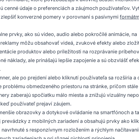
jú cenné údaje o preferenciách a záujmoch používateľov. Vy
 zlepšiť konverzné pomery v porovnaní s pasívnymi
formátm
lne prvky, ako sú video, audio alebo pokročilé animácie, na
o reklamy môžu obsahovať videá, zvukové efekty alebo zloži
entácie produktov alebo príležitosti na rozprávanie príbehov
 náklady, ale prinášajú lepšie zapojenie a sú obzvlášť efek
.
r, ale po prejdení alebo kliknutí používateľa sa rozšíria a 
ie problému obmedzeného priestoru na stránke, pričom stále
ry zaberajú spočiatku málo miesta a znižujú vizuálny nepo
keď používateľ prejaví záujem.
menšie obrazovky a dotykové ovládanie na smartfónoch a ta
ej prevádzky z mobilných zariadení a obsahujú prvky ako kli
yť navrhnuté s responzívnym rozložením a rýchlym načítavan
ych zariadeniach a pri rôznej rýchlosti pripojenia.