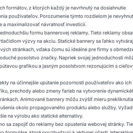
ch formátov, z ktorých každý je navrhnutý na dosiahnutie
enia používateľov. Porozumenie týmto rozdielom je nevyhnu
 a maximalizovať návratnosť investícií.
jjednoduchšiu formu bannerovej reklamy. Tieto reklamy obsa
tlačidlom výzvy na akciu. Statické bannery sa ľahko vytváraj
bových stránkach, vďaka čomu sú ideálne pre firmy s obmed
noduché posolstvo značky. Napriek svojej jednoduchosti mô
 s pútavou grafikou a jasným posolstvom rezonujúcim s cieľo
kty na účinnejšie upútanie pozornosti používateľov ako ich 
afiku, prechody alebo zmeny farieb na vytvorenie dynamické
stránkach. Animované bannery môžu zvýšiť mieru prekliknutia
 vzrušenia okolo propagovaného produktu alebo služby. Vyžad
ie na výrobu ako statické alternatívy.
 sa zapojiť do reklamy bez opustenia webovej stránky. Tie
 formuláre, ktoré povzbudzujú k aktívnej účasti. Interaktív