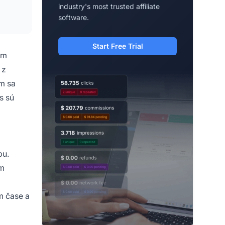
industry's most trusted affiliate
software.
Start Free Trial
om
 z
om sa
s sú
pu.
ím
m čase a