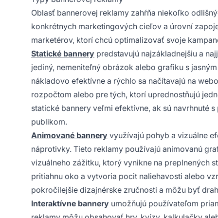
Oblasť bannerovej reklamy zahŕňa niekoľko odlišný
konkrétnych marketingových cieľov a úrovní zapoj
marketérov, ktorí chcú optimalizovať svoje kampane
Statické bannery
predstavujú najzákladnejšiu a na
jediný, nemeniteľný obrázok alebo grafiku s jasným 
nákladovo efektívne a rýchlo sa načítavajú na we
rozpočtom alebo pre tých, ktorí uprednostňujú jed
statické bannery veľmi efektívne, ak sú navrhnuté
publikom.
Animované bannery
využívajú pohyb a vizuálne efe
náprotivky. Tieto reklamy používajú animovanú gr
vizuálneho zážitku, ktorý vynikne na preplnených 
pritiahnu oko a vytvoria pocit naliehavosti alebo
pokročilejšie dizajnérske zručnosti a môžu byť drahš
Interaktívne bannery
umožňujú používateľom priamo
reklamy môžu obsahovať hry, kvízy, kalkulačky alebo