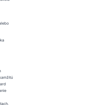
 alebo
ika
h
okamžitú
oard
anie
tach,