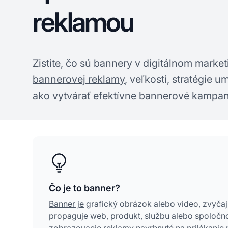
reklamou
Zistite, čo sú bannery v digitálnom marke
bannerovej reklamy
, veľkosti, stratégie u
ako vytvárať efektívne bannerové kampane
Čo je to banner?
Banner je
grafický obrázok alebo video, zvyčajn
propaguje web, produkt, službu alebo spoločn
zobrazovacie reklamy navrhnuté na prilákanie