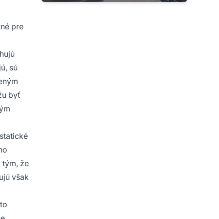
tné pre
hujú
ú, sú
zeným
žu byť
vým
statické
ho
 tým, že
ujú však
to
ne