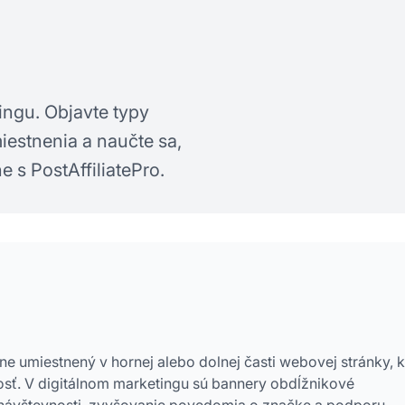
tingu. Objavte typy
miestnenia a naučte sa,
 s PostAffiliatePro.
e umiestnený v hornej alebo dolnej časti webovej stránky, k
osť. V digitálnom marketingu sú bannery obdĺžnikové
 návštevnosti, zvyšovanie povedomia o značke a podporu