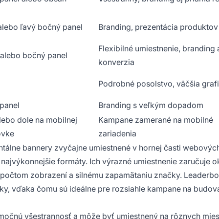
alebo ľavý bočný panel
Branding, prezentácia produktov
Flexibilné umiestnenie, branding
alebo bočný panel
konverzia
Podrobné posolstvo, väčšia graf
panel
Branding s veľkým dopadom
lebo dole na mobilnej
Kampane zamerané na mobilné
ovke
zariadenia
ntálne bannery zvyčajne umiestnené v hornej časti webovýc
a najvýkonnejšie formáty. Ich výrazné umiestnenie zaručuje 
kým počtom zobrazení a silnému zapamätaniu značky. Leaderb
ky, vďaka čomu sú ideálne pre rozsiahle kampane na budov
močnú všestrannosť a môže byť umiestnený na rôznych mies