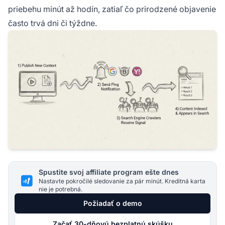
priebehu minút až hodín, zatiaľ čo prirodzené objavenie
často trvá dni či týždne.
Spustite svoj affiliate program ešte dnes
Nastavte pokročilé sledovanie za pár minút. Kreditná karta
nie je potrebná.
Požiadať o demo
Začať 30-dňovú bezplatnú skúšku