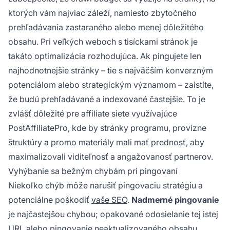
ktorých vám najviac záleží, namiesto zbytočného
prehľadávania zastaraného alebo menej dôležitého
obsahu. Pri veľkých weboch s tisíckami stránok je
takáto optimalizácia rozhodujúca. Ak pingujete len
najhodnotnejšie stránky – tie s najväčším konverzným
potenciálom alebo strategickým významom – zaistíte,
že budú prehľadávané a indexované častejšie. To je
zvlášť dôležité pre affiliate siete využívajúce
PostAffiliatePro, kde by stránky programu, provízne
štruktúry a promo materiály mali mať prednosť, aby
maximalizovali viditeľnosť a angažovanosť partnerov.
Vyhýbanie sa bežným chybám pri pingovaní
Niekoľko chýb môže narušiť pingovaciu stratégiu a
potenciálne poškodiť
vaše SEO
.
Nadmerné pingovanie
je najčastejšou chybou; opakované odosielanie tej istej
URL alebo pingovanie neaktualizovaného obsahu