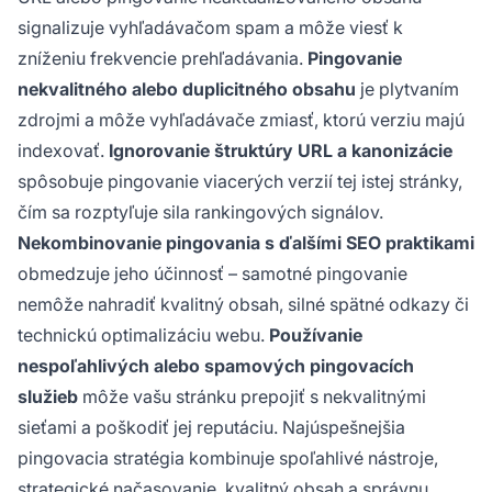
signalizuje vyhľadávačom spam a môže viesť k
zníženiu frekvencie prehľadávania.
Pingovanie
nekvalitného alebo duplicitného obsahu
je plytvaním
zdrojmi a môže vyhľadávače zmiasť, ktorú verziu majú
indexovať.
Ignorovanie štruktúry URL a kanonizácie
spôsobuje pingovanie viacerých verzií tej istej stránky,
čím sa rozptyľuje sila rankingových signálov.
Nekombinovanie pingovania s ďalšími SEO praktikami
obmedzuje jeho účinnosť – samotné pingovanie
nemôže nahradiť kvalitný obsah, silné spätné odkazy či
technickú optimalizáciu webu.
Používanie
nespoľahlivých alebo spamových pingovacích
služieb
môže vašu stránku prepojiť s nekvalitnými
sieťami a poškodiť jej reputáciu. Najúspešnejšia
pingovacia stratégia kombinuje spoľahlivé nástroje,
strategické načasovanie, kvalitný obsah a správnu