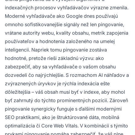
indexačných procesov vyhľadávačov výrazne zmenila.
Moderné vyhľadávače ako Google dnes používajú
omnoho sofistikovanejšie signály než len pingovanie,
vrátane autority webu, kvality obsahu, metrík zapojenia
používateľov a hodnotenia založeného na umelej
inteligencii. Napriek tomu pingovanie zostáva
hodnotné, pretože rieši základnú výzvu: ako
zabezpečiť, aby sa vyhľadávače o vašom obsahu
dozvedeli čo najrýchlejšie. S rozmachom AI náhľadov a
zvýraznených úryvkov je rýchla indexácia ešte
dôležitejšia – váš obsah musí byť v indexe, aby mohol
byť zahrnutý do týchto prominentných pozícií. Zároveň
pingovanie synergicky funguje s ďalšími modernými
SEO praktikami, ako je štruktúrované dáta, mobilná
optimalizácia či Core Web Vitals. V kombinácii s týmito
prvkami pingovanie pomáha zabezpečiť, že váš plne