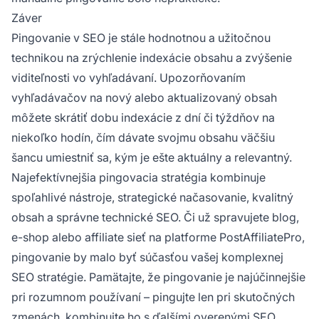
Záver
Pingovanie v SEO je stále hodnotnou a užitočnou
technikou na zrýchlenie indexácie obsahu a zvýšenie
viditeľnosti vo vyhľadávaní. Upozorňovaním
vyhľadávačov na nový alebo aktualizovaný obsah
môžete skrátiť dobu indexácie z dní či týždňov na
niekoľko hodín, čím dávate svojmu obsahu väčšiu
šancu umiestniť sa, kým je ešte aktuálny a relevantný.
Najefektívnejšia pingovacia stratégia kombinuje
spoľahlivé nástroje, strategické načasovanie, kvalitný
obsah a správne technické SEO. Či už spravujete blog,
e-shop alebo affiliate sieť na platforme PostAffiliatePro,
pingovanie by malo byť súčasťou vašej komplexnej
SEO stratégie. Pamätajte, že pingovanie je najúčinnejšie
pri rozumnom používaní – pingujte len pri skutočných
zmenách, kombinujte ho s ďalšími overenými SEO