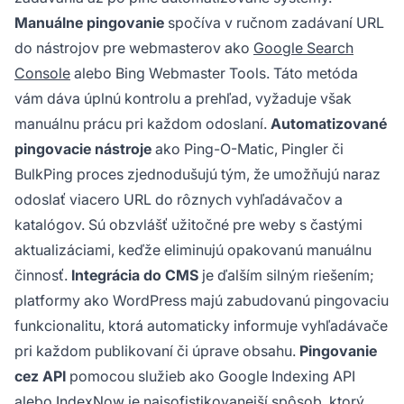
Manuálne pingovanie
spočíva v ručnom zadávaní URL
do nástrojov pre webmasterov ako
Google Search
Console
alebo Bing Webmaster Tools. Táto metóda
vám dáva úplnú kontrolu a prehľad, vyžaduje však
manuálnu prácu pri každom odoslaní.
Automatizované
pingovacie nástroje
ako Ping-O-Matic, Pingler či
BulkPing proces zjednodušujú tým, že umožňujú naraz
odoslať viacero URL do rôznych vyhľadávačov a
katalógov. Sú obzvlášť užitočné pre weby s častými
aktualizáciami, keďže eliminujú opakovanú manuálnu
činnosť.
Integrácia do CMS
je ďalším silným riešením;
platformy ako WordPress majú zabudovanú pingovaciu
funkcionalitu, ktorá automaticky informuje vyhľadávače
pri každom publikovaní či úprave obsahu.
Pingovanie
cez API
pomocou služieb ako Google Indexing API
alebo IndexNow je najsofistikovanejší spôsob, ktorý