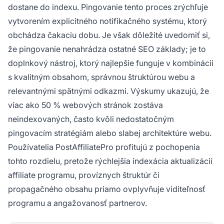
dostane do indexu. Pingovanie tento proces zrýchľuje
vytvorením explicitného notifikačného systému, ktorý
obchádza čakaciu dobu. Je však dôležité uvedomiť si,
že pingovanie nenahrádza ostatné SEO základy; je to
doplnkový nástroj, ktorý najlepšie funguje v kombinácii
s kvalitným obsahom, správnou štruktúrou webu a
relevantnými spätnými odkazmi. Výskumy ukazujú, že
viac ako 50 % webových stránok zostáva
neindexovaných, často kvôli nedostatočným
pingovacím stratégiám alebo slabej architektúre webu.
Používatelia PostAffiliatePro profitujú z pochopenia
tohto rozdielu, pretože rýchlejšia indexácia aktualizácií
affiliate programu, províznych štruktúr či
propagačného obsahu priamo ovplyvňuje viditeľnosť
programu a angažovanosť partnerov.