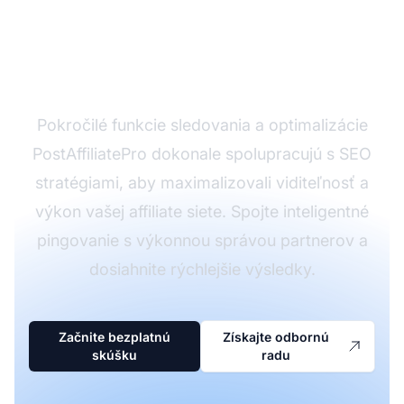
vášho affiliate
programu?
Pokročilé funkcie sledovania a optimalizácie
PostAffiliatePro dokonale spolupracujú s SEO
stratégiami, aby maximalizovali viditeľnosť a
výkon vašej affiliate siete. Spojte inteligentné
pingovanie s výkonnou správou partnerov a
dosiahnite rýchlejšie výsledky.
Začnite bezplatnú
Získajte odbornú
skúšku
radu