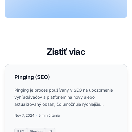
Zistiť viac
Pinging (SEO)
Pinging (SEO)
Pinging je proces používaný v SEO na upozornenie
vyhľadávačov a platforiem na nový alebo
aktualizovaný obsah, čo umožňuje rýchlejšie
indexovanie a zlepšenú vidi...
Nov 7, 2024
5 min čítania
SEO
Pinging
+3