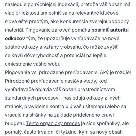
nasleduje po rýchlejšej indexácii, pretože váš obsah má
viac príležitostí umiestniť sa na relevantné kľúčové
slová ešte predtým, ako konkurencia zverejní podobný
materiál. Pingovanie zároveň pomáha
posilniť autoritu
odkazov
tým, že upozorňuje vyhľadávače na nové
spätné odkazy a vzťahy v obsahu, čo môže zvýšiť
celkovú dôveryhodnosť a potenciál na lepšie
umiestnenie vášho webu.
Pingovanie vs. prirodzené prehľadávanie: Aký je rozdiel
Prirodzené prehľadávanie nastáva vtedy, keď
vyhľadávače objavia váš obsah prostredníctvom
štandardných procesov – nasledujú odkazy z iných
stránok, pravidelne kontrolujú vašu sitemapu alebo sa
vracajú na stránky na základe prideleného crawl
budgetu.
Tento organický proces
je síce spoľahlivý, ale
pomalý, často trvá dni či týždne, kým sa nový obsah