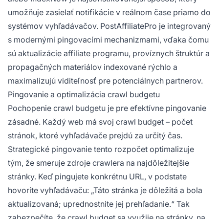
umožňuje zasielať notifikácie v reálnom čase priamo do
systémov vyhľadávačov. PostAffiliatePro je integrovaný
s modernými pingovacími mechanizmami, vďaka čomu
sú aktualizácie affiliate programu, províznych štruktúr a
propagačných materiálov indexované rýchlo a
maximalizujú viditeľnosť pre potenciálnych partnerov.
Pingovanie a optimalizácia crawl budgetu
Pochopenie crawl budgetu je pre efektívne pingovanie
zásadné. Každý web má svoj crawl budget – počet
stránok, ktoré vyhľadávače prejdú za určitý čas.
Strategické pingovanie tento rozpočet optimalizuje
tým, že smeruje zdroje crawlera na najdôležitejšie
stránky. Keď pingujete konkrétnu URL, v podstate
hovoríte vyhľadávaču: „Táto stránka je dôležitá a bola
aktualizovaná; uprednostnite jej prehľadanie.“ Tak
zabezpečíte, že crawl budget sa využije na stránky, na