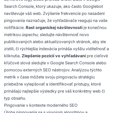
Search Console, ktorý ukazuje, ako často Googlebot
navštevuje váš web. Zvýšenie frekvencie po nasadení
pingovania naznačuje, že vyhľadávače reagujú na vaše
notifikácie.
Rast organickej návštevnosti
je konečnou
metrikou úspechu; sledujte návštevnosť novo
publikovaných alebo aktualizovaných stránok, aby ste
zistili, či rýchlejšia indexácia prináša vyššiu viditeľnosť a
kliknutia.
Zlepšenie pozícií vo vyhľadávaní
pre cieľové
kľúčové slová sledujte v Google Search Console alebo
pomocou externých SEO nástrojov. Analýzou týchto
metrík v čase môžete svoju pingovaciu stratégiu
priebežne vylepšovať a identifikovať prístupy, ktoré
prinášajú najlepšie výsledky pre váš konkrétny web či
typ obsahu.
Pingovanie v kontexte moderného SEO
Úloha pingovania sa s vývojom algoritmov a