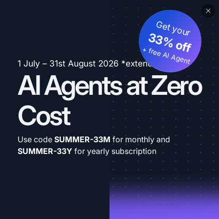
Get your
33% off
+ free AI Agent
1 July – 31st August 2026 *extended
AI Agents at Zero
Cost
Use code
SUMMER-33M
for monthly and
SUMMER-33Y
for yearly subscription