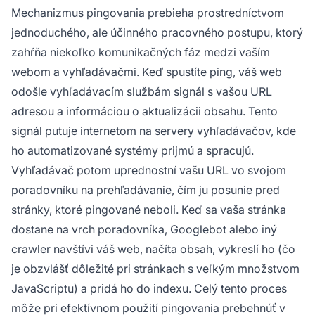
Mechanizmus pingovania prebieha prostredníctvom
jednoduchého, ale účinného pracovného postupu, ktorý
zahŕňa niekoľko komunikačných fáz medzi vaším
webom a vyhľadávačmi. Keď spustíte ping,
váš web
odošle vyhľadávacím službám signál s vašou URL
adresou a informáciou o aktualizácii obsahu. Tento
signál putuje internetom na servery vyhľadávačov, kde
ho automatizované systémy prijmú a spracujú.
Vyhľadávač potom uprednostní vašu URL vo svojom
poradovníku na prehľadávanie, čím ju posunie pred
stránky, ktoré pingované neboli. Keď sa vaša stránka
dostane na vrch poradovníka, Googlebot alebo iný
crawler navštívi váš web, načíta obsah, vykreslí ho (čo
je obzvlášť dôležité pri stránkach s veľkým množstvom
JavaScriptu) a pridá ho do indexu. Celý tento proces
môže pri efektívnom použití pingovania prebehnúť v