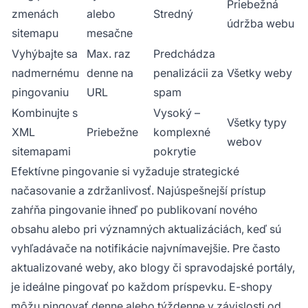
Priebežná
zmenách
alebo
Stredný
údržba webu
sitemapu
mesačne
Vyhýbajte sa
Max. raz
Predchádza
nadmernému
denne na
penalizácii za
Všetky weby
pingovaniu
URL
spam
Kombinujte s
Vysoký –
Všetky typy
XML
Priebežne
komplexné
webov
sitemapami
pokrytie
Efektívne pingovanie si vyžaduje strategické
načasovanie a zdržanlivosť. Najúspešnejší prístup
zahŕňa pingovanie ihneď po publikovaní nového
obsahu alebo pri významných aktualizáciách, keď sú
vyhľadávače na notifikácie najvnímavejšie. Pre často
aktualizované weby, ako blogy či spravodajské portály,
je ideálne pingovať po každom príspevku. E-shopy
môžu pingovať denne alebo týždenne v závislosti od