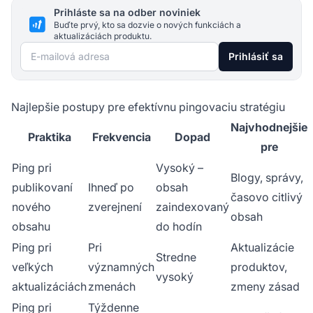
Prihláste sa na odber noviniek
Buďte prvý, kto sa dozvie o nových funkciách a
aktualizáciách produktu.
E-mailová adresa
Prihlásiť sa
Najlepšie postupy pre efektívnu pingovaciu stratégiu
Najvhodnejšie
Praktika
Frekvencia
Dopad
pre
Ping pri
Vysoký –
Blogy, správy,
publikovaní
Ihneď po
obsah
časovo citlivý
nového
zverejnení
zaindexovaný
obsah
obsahu
do hodín
Ping pri
Pri
Aktualizácie
Stredne
veľkých
významných
produktov,
vysoký
aktualizáciách
zmenách
zmeny zásad
Ping pri
Týždenne