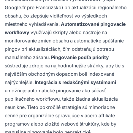
Google.fr pre Francúzsko) pri aktualizácii regionálneho
obsahu, čo zlepšuje viditeľnosť vo výsledkoch
miestneho vyhľadávania.
Automatizované pingovacie
workflowy
využívajú skripty alebo nástroje na
monitorovanie zmien obsahu a automatické spúšťanie
pingov pri aktualizáciách, čím odstraňujú potrebu
manuálneho zásahu.
Pingovanie podľa priority
sústreďuje zdroje na najhodnotnejšie stránky, aby tie s
najväčším obchodným dopadom boli indexované
najrýchlejšie.
Integrácia s redakčnými systémami
umožňuje automatické pingovanie ako súčasť
publikačného workflowu, takže žiadna aktualizácia
neunikne. Tieto pokročilé stratégie sú mimoriadne
cenné pre organizácie spravujúce viacero affiliate
programov alebo zložité webové štruktúry, kde by
manuálne pingovanie bolo nepraktické.