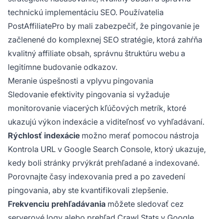
technickú implementáciu SEO. Používatelia
PostAffiliatePro by mali zabezpečiť, že pingovanie je
začlenené do komplexnej SEO stratégie, ktorá zahŕňa
kvalitný affiliate obsah, správnu štruktúru webu a
legitímne budovanie odkazov.
Meranie úspešnosti a vplyvu pingovania
Sledovanie efektivity pingovania si vyžaduje
monitorovanie viacerých kľúčových metrík, ktoré
ukazujú výkon indexácie a viditeľnosť vo vyhľadávaní.
Rýchlosť indexácie
možno merať pomocou nástroja
Kontrola URL v Google Search Console, ktorý ukazuje,
kedy boli stránky prvýkrát prehľadané a indexované.
Porovnajte časy indexovania pred a po zavedení
pingovania, aby ste kvantifikovali zlepšenie.
Frekvenciu prehľadávania
môžete sledovať cez
serverové logy alebo prehľad Crawl Stats v Google