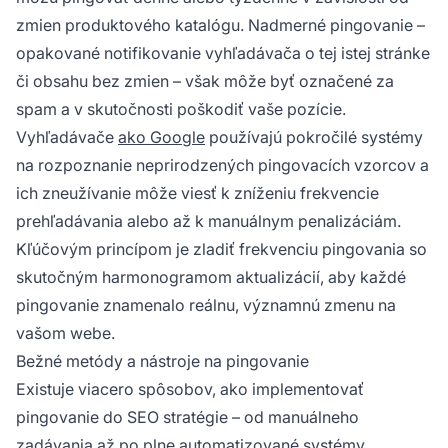
zmien produktového katalógu. Nadmerné pingovanie –
opakované notifikovanie vyhľadávača o tej istej stránke
či obsahu bez zmien – však môže byť označené za
spam a v skutočnosti poškodiť vaše pozície.
Vyhľadávače
ako Google
používajú pokročilé systémy
na rozpoznanie neprirodzených pingovacích vzorcov a
ich zneužívanie môže viesť k zníženiu frekvencie
prehľadávania alebo až k manuálnym penalizáciám.
Kľúčovým princípom je zladiť frekvenciu pingovania so
skutočným harmonogramom aktualizácií, aby každé
pingovanie znamenalo reálnu, významnú zmenu na
vašom webe.
Bežné metódy a nástroje na pingovanie
Existuje viacero spôsobov, ako implementovať
pingovanie do SEO stratégie – od manuálneho
zadávania až po plne automatizované systémy.