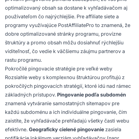
optimalizovaný obsah sa dostane k vyhľadávačom aj
používateľom čo najrýchlejšie. Pre affiliate siete a
programy využívajúce PostAffiliatePro to znamená, že
dobre optimalizované stránky programu, provízne
štruktúry a promo obsah môžu dosiahnuť rýchlejšiu
viditeľnosť, čo vedie k väčšiemu záujmu partnerov a
rastu programu.
Pokročilé pingovacie stratégie pre veľké weby
Rozsiahle weby s komplexnou štruktúrou profitujú z
pokročilých pingovacích stratégií, ktoré idú nad rámec
základných prístupov.
Pingovanie podľa subdomén
znamená vytváranie samostatných sitemapov pre
každú subdoménu a ich individuálne pingovanie, čím
zaistíte, že vyhľadávače prehľadajú všetky časti webu
efektívne.
Geograficky cielené pingovanie
zasiela
notifikácie lokálnym verziám vyhľadávačov (napr.