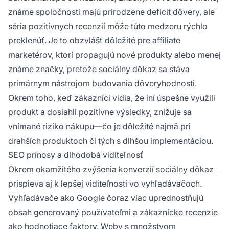
známe spoločnosti majú prirodzene deficit dôvery, ale
séria pozitívnych recenzií môže túto medzeru rýchlo
preklenúť. Je to obzvlášť dôležité pre affiliate
marketérov, ktorí propagujú nové produkty alebo menej
známe značky, pretože sociálny dôkaz sa stáva
primárnym nástrojom budovania dôveryhodnosti.
Okrem toho, keď zákazníci vidia, že iní úspešne využili
produkt a dosiahli pozitívne výsledky, znižuje sa
vnímané riziko nákupu—čo je dôležité najmä pri
drahších produktoch či tých s dlhšou implementáciou.
SEO prínosy a dlhodobá viditeľnosť
Okrem okamžitého zvýšenia konverzií sociálny dôkaz
prispieva aj k lepšej viditeľnosti vo vyhľadávačoch.
Vyhľadávače ako Google čoraz viac uprednostňujú
obsah generovaný používateľmi a zákaznícke recenzie
ako hodnotiace faktory. Weby s množstvom