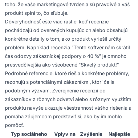
toho, že vaše marketingové tvrdenia sú pravdivé a váš
produkt splní to, čo sľubuje.
Dôveryhodnosť
ešte viac
rastie, keď recenzie
pochádzajú od overených kupujúcich alebo obsahujú
konkrétne detaily o tom, ako produkt vyriešil určitý
problém. Napríklad recenzia “Tento softvér nám skrátil
čas odozvy zákazníckej podpory o 40 %” je omnoho
presvedčivejšia ako všeobecné “Skvelý produkt!”
Podrobné referencie, ktoré riešia konkrétne problémy,
rezonujú s potenciálnymi zákazníkmi, ktorí čelia
podobným výzvam. Zverejnenie recenzií od
zákazníkov z rôznych odvetví alebo s rôznym využitím
produktu navyše ukazuje všestrannosť vášho riešenia a
pomáha záujemcom predstaviť si, ako by im mohlo
pomôcť.
Typ sociálneho
Vplyv na
Zvýšenie
Najlepšie