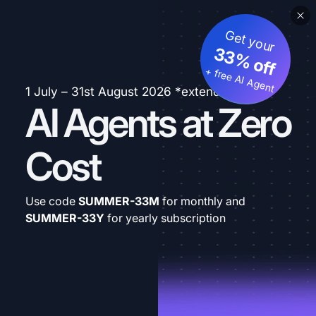
Get your
33% off
+ free AI Agent
1 July – 31st August 2026 *extended
AI Agents at Zero
Cost
Use code
SUMMER-33M
for monthly and
SUMMER-33Y
for yearly subscription