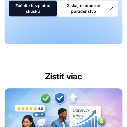
Začnite bezplatnú
Získajte odborné
skúšku
poradenstvo
Zistiť viac
Ako sociálny dôkaz zlepšuje affiliate marketingový