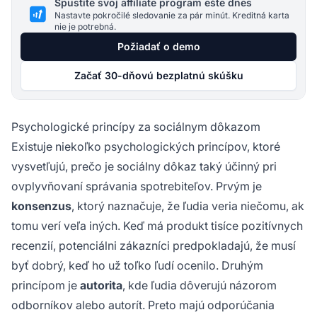
Spustite svoj affiliate program ešte dnes
Nastavte pokročilé sledovanie za pár minút. Kreditná karta
nie je potrebná.
Požiadať o demo
Začať 30-dňovú bezplatnú skúšku
Psychologické princípy za sociálnym dôkazom
Existuje niekoľko psychologických princípov, ktoré
vysvetľujú, prečo je sociálny dôkaz taký účinný pri
ovplyvňovaní správania spotrebiteľov. Prvým je
konsenzus
, ktorý naznačuje, že ľudia veria niečomu, ak
tomu verí veľa iných. Keď má produkt tisíce pozitívnych
recenzií, potenciálni zákazníci predpokladajú, že musí
byť dobrý, keď ho už toľko ľudí ocenilo. Druhým
princípom je
autorita
, kde ľudia dôverujú názorom
odborníkov alebo autorít. Preto majú odporúčania