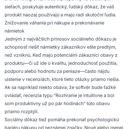
sieťach, poskytuje autentický, ľudský dôkaz, že váš
produkt naozaj používajú a majú radi skutoční ľudia.
Znižovanie váhania pri nákupe a prekonávanie
námietok
Jedným z najväčších prínosov sociálneho dôkazu je
schopnosť riešiť námietky zákazníkov ešte predtým,
než vzniknú. Keď majú potenciálni zákazníci obavy z
produktu—či už ide o kvalitu, jednoduchosť použitia,
podporu alebo hodnotu za peniaze—často nájdu
uistenie v recenziách, ktoré tieto otázky priamo riešia.
Ak sa napríklad niekto obáva, že softvér bude ťažké
ovládať, recenzia typu “Rozhranie je intuitívne a bol
som produktívny už po pár hodinách” túto obavu
priamo rozptýli.
Sociálny dôkaz tiež pomáha prekonať psychologickú
bariéru nákupu od neznámej značky. Nové alebo menej