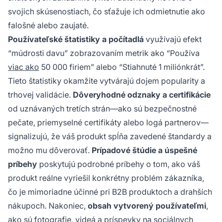
svojich skúsenostiach, čo sťažuje ich odmietnutie ako
falošné alebo zaujaté.
Používateľské štatistiky a počítadlá
využívajú efekt
“múdrosti davu” zobrazovaním metrik ako “Používa
viac ako
50 000 firiem” alebo “Stiahnuté 1 miliónkrát”.
Tieto štatistiky okamžite vytvárajú dojem popularity a
trhovej validácie.
Dôveryhodné odznaky a certifikácie
od uznávaných tretích strán—ako sú bezpečnostné
pečate, priemyselné certifikáty alebo logá partnerov—
signalizujú, že váš produkt spĺňa zavedené štandardy a
možno mu dôverovať.
Prípadové štúdie a úspešné
príbehy
poskytujú podrobné príbehy o tom, ako váš
produkt reálne vyriešil konkrétny problém zákazníka,
čo je mimoriadne účinné pri B2B produktoch a drahších
nákupoch. Nakoniec,
obsah vytvorený používateľmi
,
ako sú fotografie, videá a príspevky na sociálnych