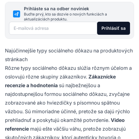
Prihláste sa na odber noviniek
Buďte prvý, kto sa dozvie o nových funkciách a
aktualizáciách produktu.
E-mailová adresa
Prihlásiť sa
Najúčinnejšie typy sociálneho dôkazu na produktových
stránkach
Rôzne typy sociálneho dôkazu slúžia rôznym účelom a
oslovujú rôzne skupiny zákazníkov.
Zákaznícke
recenzie a hodnotenia
sú najbežnejšou a
najdostupnejšou formou sociálneho dôkazu, zvyčajne
zobrazované ako hviezdičky s písomnou spätnou
väzbou. Sú mimoriadne účinné, pretože sa dajú rýchlo
prehliadnuť a poskytujú okamžité potvrdenie.
Video
referencie
majú ešte väčšiu váhu, pretože zobrazujú
skutočných zákazníkov, ktorí autenticky hovoria o