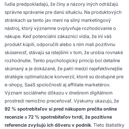
ľudia predpokladajú, že činy a názory iných odrážajú
správne správanie pre danú situáciu. Na produktových
stránkach sa tento jav mení na silný marketingový
nástroj, ktorý významne ovplyvňuje rozhodovanie o
nákupe. Keď potenciálni zákazníci vidia, že iní váš
produkt kúpili, odporučili alebo s ním mali pozitívnu
skúsenosť, stávajú sa istejšími v tom, že urobia rovnaké
rozhodnutie. Tento psychologický princíp bol detailne
skúmaný a je dokázané, že patrí medzi najefektívnejšie
stratégie optimalizácie konverzií, ktoré sú dostupné pre
e-shopy, SaaS spoločnosti aj affiliate marketérov.
Význam sociálneho dôkazu v dnešnom digitálnom
prostredí nemožno preceňovať. Výskumy ukazujú, že
92 % spotrebiteľov si pred nákupom prečíta online
recenzie
a
72 % spotrebiteľov tvrdí, že pozitívne
referencie zvyšujú ich dôveru v podnik
. Tieto štatistiky