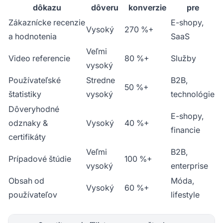
dôkazu
dôveru
konverzie
pre
Zákaznícke recenzie
E-shopy,
Vysoký
270 %+
a hodnotenia
SaaS
Veľmi
Video referencie
80 %+
Služby
vysoký
Používateľské
Stredne
B2B,
50 %+
štatistiky
vysoký
technológie
Dôveryhodné
E-shopy,
odznaky &
Vysoký
40 %+
financie
certifikáty
Veľmi
B2B,
Prípadové štúdie
100 %+
vysoký
enterprise
Obsah od
Móda,
Vysoký
60 %+
používateľov
lifestyle