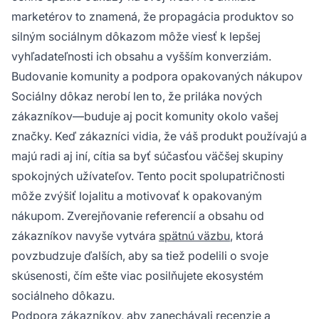
marketérov to znamená, že propagácia produktov so
silným sociálnym dôkazom môže viesť k lepšej
vyhľadateľnosti ich obsahu a vyšším konverziám.
Budovanie komunity a podpora opakovaných nákupov
Sociálny dôkaz nerobí len to, že priláka nových
zákazníkov—buduje aj pocit komunity okolo vašej
značky. Keď zákazníci vidia, že váš produkt používajú a
majú radi aj iní, cítia sa byť súčasťou väčšej skupiny
spokojných užívateľov. Tento pocit spolupatričnosti
môže zvýšiť lojalitu a motivovať k opakovaným
nákupom. Zverejňovanie referencií a obsahu od
zákazníkov navyše vytvára
spätnú väzbu
, ktorá
povzbudzuje ďalších, aby sa tiež podelili o svoje
skúsenosti, čím ešte viac posilňujete ekosystém
sociálneho dôkazu.
Podpora zákazníkov, aby zanechávali recenzie a