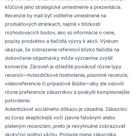
kľúčové jeho strategické umiestnenie a prezentácia.
Recenzie by mali byť viditeľne umiestnené na
produktových stránkach, najmä v blízkosti
rozhodovacích bodov, ako sú informácie o cene,
popisy produktov a tlačidlá výzvy k akcii. Výskum
ukazuje, že zobrazenie referencií blízko tlačidla na
dokončenie objednávky môže významne zvýšiť
konverzie. Zároveň je dôležité ponúknuť rôzne typy
recenzií—hviezdičkové hodnotenia, písomné recenzie,
videoreferencie či prípadové štúdie—aby ste oslovili
rôzne preferencie zákazníkov a poskytli komplexnejšie
potvrdenie.
Autentickosť sociálneho dôkazu je zásadná. Zákazníci
sú čoraz skeptickejší voči zjavne falošným alebo
plateným recenziám, preto je nevyhnutné zobrazovať
skutočnú spätnú väzbu. Pridanie mena zákazníka,