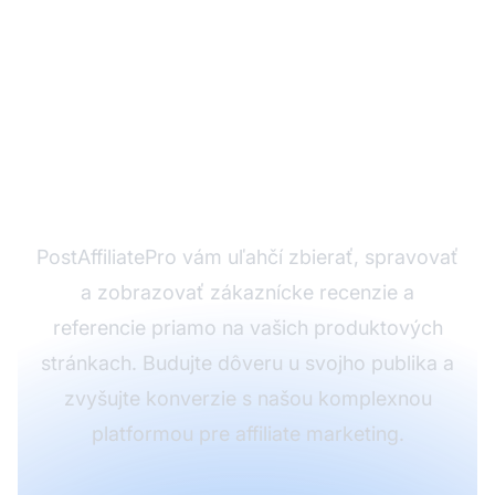
Ste pripravení zvýšiť
svoje konverzie
pomocou silného
sociálneho dôkazu?
PostAffiliatePro vám uľahčí zbierať, spravovať
a zobrazovať zákaznícke recenzie a
referencie priamo na vašich produktových
stránkach. Budujte dôveru u svojho publika a
zvyšujte konverzie s našou komplexnou
platformou pre affiliate marketing.