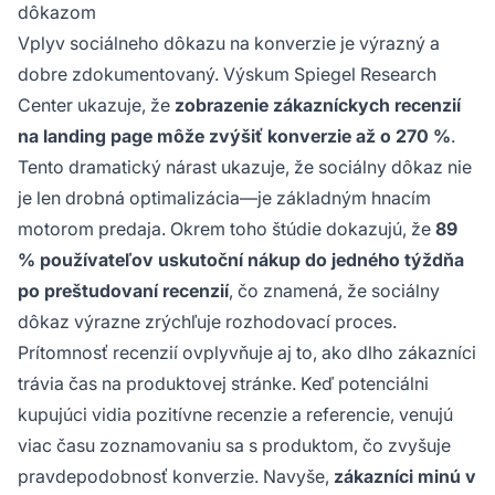
dôkazom
Vplyv sociálneho dôkazu na konverzie je výrazný a
dobre zdokumentovaný. Výskum Spiegel Research
Center ukazuje, že
zobrazenie zákazníckych recenzií
na landing page môže zvýšiť konverzie až o 270 %
.
Tento dramatický nárast ukazuje, že sociálny dôkaz nie
je len drobná optimalizácia—je základným hnacím
motorom predaja. Okrem toho štúdie dokazujú, že
89
% používateľov uskutoční nákup do jedného týždňa
po preštudovaní recenzií
, čo znamená, že sociálny
dôkaz výrazne zrýchľuje rozhodovací proces.
Prítomnosť recenzií ovplyvňuje aj to, ako dlho zákazníci
trávia čas na produktovej stránke. Keď potenciálni
kupujúci vidia pozitívne recenzie a referencie, venujú
viac času zoznamovaniu sa s produktom, čo zvyšuje
pravdepodobnosť konverzie. Navyše,
zákazníci minú v