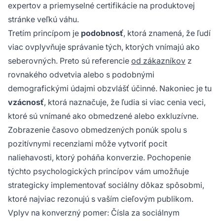
expertov a priemyselné certifikácie na produktovej
stránke veľkú váhu.
Tretím princípom je
podobnosť
, ktorá znamená, že ľudí
viac ovplyvňuje správanie tých, ktorých vnímajú ako
seberovných. Preto sú referencie
od zákazníkov
z
rovnakého odvetvia alebo s podobnými
demografickými údajmi obzvlášť účinné. Nakoniec je tu
vzácnosť
, ktorá naznačuje, že ľudia si viac cenia veci,
ktoré sú vnímané ako obmedzené alebo exkluzívne.
Zobrazenie časovo obmedzených ponúk spolu s
pozitívnymi recenziami môže vytvoriť pocit
naliehavosti, ktorý poháňa konverzie. Pochopenie
týchto psychologických princípov vám umožňuje
strategicky implementovať sociálny dôkaz spôsobmi,
ktoré najviac rezonujú s vaším cieľovým publikom.
Vplyv na konverzný pomer: Čísla za sociálnym