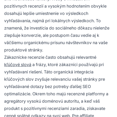
pozitívnych recenzií a vysokým hodnotením obvykle
dosahujú lepšie umiestnenie vo výsledkoch
vyhľadávania, najmä pri lokálnych výsledkoch. To
znamená, že investícia do sociálneho dôkazu nielenže
zlepšuje konverzie, ale postupom času vedie aj k
väčšiemu organickému prísunu návštevníkov na vaše
produktové stránky.
Zákaznícke recenzie často obsahujú relevantné
kľúčové slová
a frázy, ktoré zákazníci používajú pri
vyhľadávaní riešení. Táto organická integrácia
kľúčových slov zvyšuje relevanciu vašej stránky pre
vyhľadávané dotazy bez potreby ďalšej SEO
optimalizácie. Okrem toho majú recenzné platformy a
agregátory vysokú doménovú autoritu, a keď váš
produkt s pozitívnymi recenziami zaradia, získavate
cenné spätné odkazy na svoj web. Pre affiliate