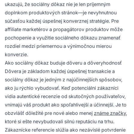
ukazujú, že sociálny dôkaz nie je len príjemným
doplnkom produktových stránok—je nevyhnutnou
súčasťou každej úspešnej konverznej stratégie. Pre
affiliate marketérov a propagátorov produktov môže
pochopenie a využitie sociálneho dôkazu znamenať
rozdiel medzi priemernou a výnimočnou mierou
konverzie.
Ako sociálny dôkaz buduje dôveru a dôveryhodnosť
Dôvera je základom každej úspešnej transakcie a
sociálny dôkaz je jedným z najúčinnejších spôsobov,
ako ju rýchlo vybudovať. Keď potenciálni zákazníci
vidia autentické recenzie od skutočných používateľov,
vnímajú váš produkt ako spoľahlivejší a účinnejší. Je to
obzvlášť dôležité pre nové alebo menej
známe značky
,
ktoré si ešte nevybudovali silnú reputáciu na trhu.
Zákaznícke referencie slúžia ako nezávislé potvrdenie