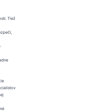
sti. Tiež
zpečí,
é
ľadne
kle
cialistov
ej
čné