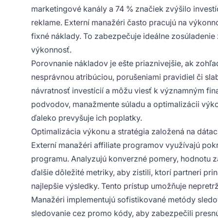
marketingové kanály a 74 % značiek zvýšilo investíc
reklame. Externí manažéri často pracujú na výkonno
fixné náklady. To zabezpečuje ideálne zosúladenie
výkonnosť.
Porovnanie nákladov je ešte priaznivejšie, ak zohľad
nesprávnou atribúciou, porušeniami pravidiel či sl
návratnosť investícií a môžu viesť k významným fi
podvodov, manažmente súladu a optimalizácii výkon
ďaleko prevyšuje ich poplatky.
Optimalizácia výkonu a stratégia založená na dáta
Externí manažéri affiliate programov využívajú pok
programu. Analyzujú konverzné pomery, hodnotu z
ďalšie dôležité metriky, aby zistili, ktorí partneri 
najlepšie výsledky. Tento prístup umožňuje nepretr
Manažéri implementujú sofistikované metódy sledov
sledovanie cez promo kódy, aby zabezpečili presn