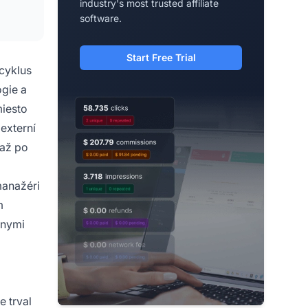
industry's most trusted affiliate
software.
Start Free Trial
 cyklus
ógie a
miesto
externí
 až po
manažéri
m
lnymi
e trval