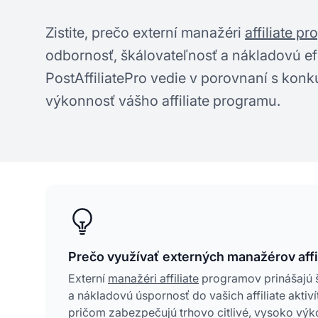
Zistite, prečo externí manažéri
affiliate p
odbornosť, škálovateľnosť a nákladovú efek
PostAffiliatePro vedie v porovnaní s konk
výkonnosť vášho affiliate programu.
Prečo využívať externých manažérov aff
Externí
manažéri affiliate
programov prinášajú š
a nákladovú úspornosť do vašich affiliate aktiv
pričom zabezpečujú trhovo citlivé, vysoko výko