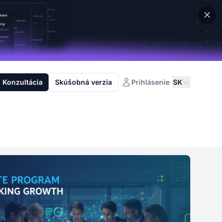
Konzultácia
Skúšobná verzia
Prihlásenie
SK
í