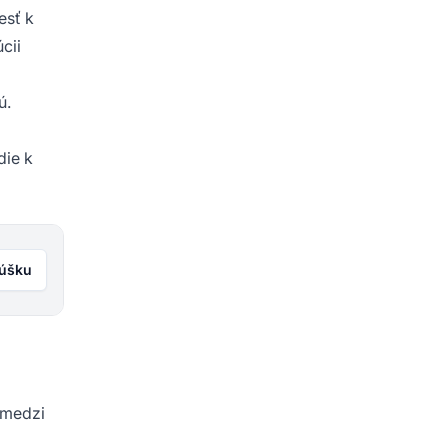
esť k
cii
ú.
die k
kúšku
 medzi