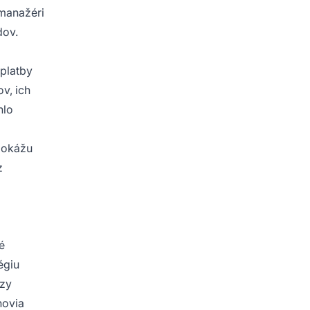
 manažéri
dov.
 platby
v, ich
hlo
dokážu
z
é
égiu
ýzy
novia