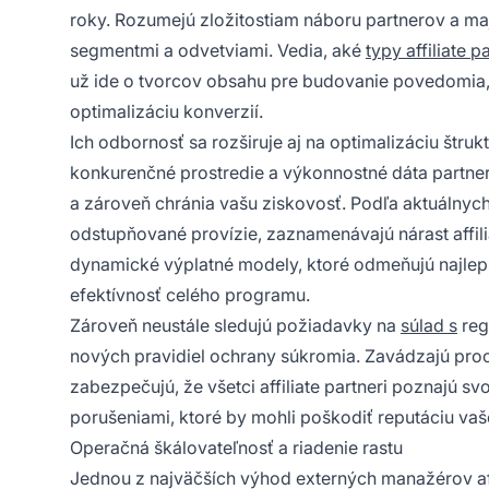
roky. Rozumejú zložitostiam náboru partnerov a maj
segmentmi a odvetviami. Vedia, aké
typy affiliate p
už ide o tvorcov obsahu pre budovanie povedomia
optimalizáciu konverzií.
Ich odbornosť sa rozširuje aj na optimalizáciu štr
konkurenčné prostredie a výkonnostné dáta partne
a zároveň chránia vašu ziskovosť. Podľa aktuálny
odstupňované provízie, zaznamenávajú nárast affili
dynamické výplatné modely, ktoré odmeňujú najlepš
efektívnosť celého programu.
Zároveň neustále sledujú požiadavky na
súlad s
reg
nových pravidiel ochrany súkromia. Zavádzajú proc
zabezpečujú, že všetci affiliate partneri poznajú s
porušeniami, ktoré by mohli poškodiť reputáciu vaš
Operačná škálovateľnosť a riadenie rastu
Jednou z najväčších výhod externých manažérov aff