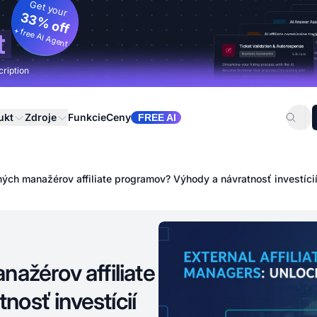
Get your
33% off
+ free AI Agent
t
cription
ukt
Zdroje
Funkcie
Ceny
FREE AI
ných manažérov affiliate programov? Výhody a návratnosť investíci
ažérov affiliate
osť investícií