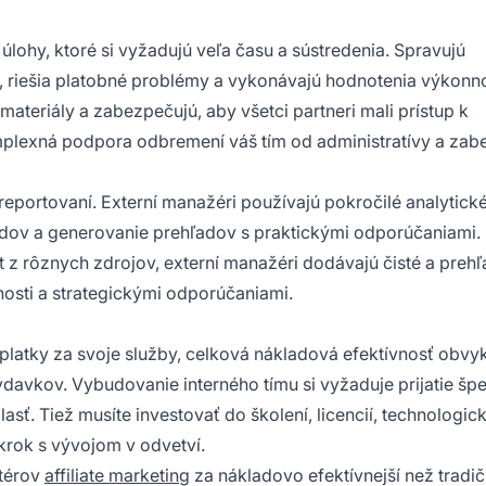
lohy, ktoré si vyžadujú veľa času a sústredenia. Spravujú
, riešia platobné problémy a vykonávajú hodnotenia výkonno
 materiály a zabezpečujú, aby všetci partneri mali prístup k
lexná podpora odbremení váš tím od administratívy a zabe
reportovaní. Externí manažéri používajú pokročilé analytick
endov a generovanie prehľadov s praktickými odporúčaniami.
t z rôznych zdrojov, externí manažéri dodávajú čisté a preh
osti a strategickými odporúčaniami.
oplatky za svoje služby, celková nákladová efektívnosť obvy
davkov. Vybudovanie interného tímu si vyžaduje prijatie špe
sť. Tiež musíte investovať do školení, licencií, technologick
 krok s vývojom v odvetví.
etérov
affiliate marketing
za nákladovo efektívnejší než tradi