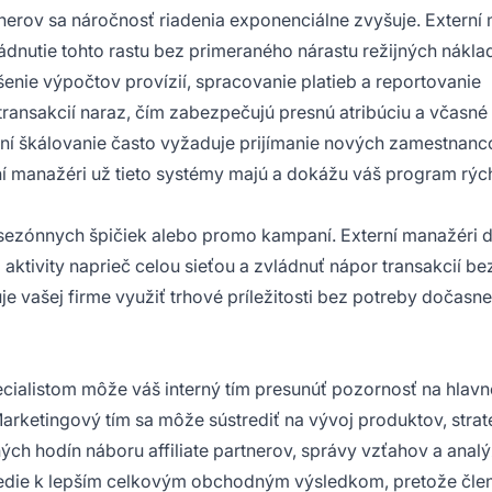
tnerov sa náročnosť riadenia exponenciálne zvyšuje. Externí
dnutie tohto rastu bez primeraného nárastu režijných nákla
nie výpočtov provízií, spracovanie platieb a reportovanie
transakcií naraz, čím zabezpečujú presnú atribúciu a včasné
ení škálovanie často vyžaduje prijímanie nových zamestnanco
rní manažéri už tieto systémy majú a dokážu váš program rýc
s sezónnych špičiek alebo promo kampaní. Externí manažéri 
aktivity naprieč celou sieťou a zvládnuť nápor transakcií be
je vašej firme využiť trhové príležitosti bez potreby dočasne
alistom môže váš interný tím presunúť pozornosť na hlavn
Marketingový tím sa môže sústrediť na vývoj produktov, strat
h hodín náboru affiliate partnerov, správy vzťahov a anal
vedie k lepším celkovým obchodným výsledkom, pretože čle