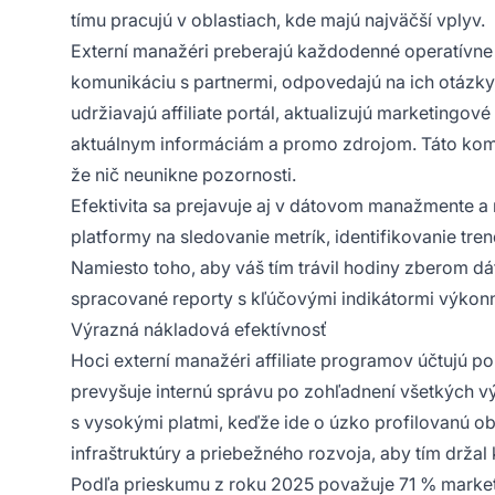
tímu pracujú v oblastiach, kde majú najväčší vplyv.
Externí manažéri preberajú každodenné operatívne ú
komunikáciu s partnermi, odpovedajú na ich otázky
udržiavajú affiliate portál, aktualizujú marketingové
aktuálnym informáciám a promo zdrojom. Táto komp
že nič neunikne pozornosti.
Efektivita sa prejavuje aj v dátovom manažmente a 
platformy na sledovanie metrík, identifikovanie tr
Namiesto toho, aby váš tím trávil hodiny zberom dá
spracované reporty s kľúčovými indikátormi výkonn
Výrazná nákladová efektívnosť
Hoci externí manažéri affiliate programov účtujú p
prevyšuje internú správu po zohľadnení všetkých vý
s vysokými platmi, keďže ide o úzko profilovanú obla
infraštruktúry a priebežného rozvoja, aby tím držal
Podľa prieskumu z roku 2025 považuje 71 % mark