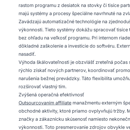
rastom programu z desiatok na stovky či tisíce par
majú systémy a procesy špeciálne navrhnuté na zvlá
Zavádzajú automatizačné technológie na zjednoduše
výkonnosti. Tieto systémy dokážu spracovať tisíce 
bez ohľadu na veľkosť programu. Pri internom riad
dôkladné zaškolenie a investície do softvéru. Exte
nasadiť.
Výhoda škálovateľnosti je obzvlášť zreteľná poča
rýchlo získať nových partnerov, koordinovať promo 
narušenia bežnej prevádzky. Táto flexibilita umožňu
rozširovať vlastný tím.
Zvýšená operačná efektívnosť
Outsourcovaním affiliate
manažmentu externým špeci
obchodné aktivity, ktoré priamo ovplyvňujú tržby. 
značky a zákaznícku skúsenosť namiesto nekonečnýc
výkonnosti. Toto presmerovanie zdrojov obvykle 