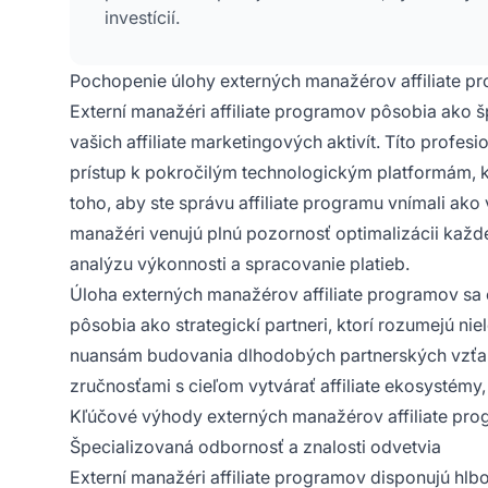
investícií.
Pochopenie úlohy externých manažérov affiliate p
Externí manažéri affiliate programov pôsobia ako š
vašich affiliate marketingových aktivít. Títo profes
prístup k pokročilým technologickým platformám, k
toho, aby ste správu affiliate programu vnímali ak
manažéri venujú plnú pozornosť optimalizácii každ
analýzu výkonnosti a spracovanie platieb.
Úloha externých manažérov affiliate programov sa
pôsobia ako strategickí partneri, ktorí rozumejú ni
nuansám budovania dlhodobých partnerských vzťah
zručnosťami s cieľom vytvárať affiliate ekosystémy,
Kľúčové výhody externých manažérov affiliate pr
Špecializovaná odbornosť a znalosti odvetvia
Externí manažéri affiliate programov disponujú hlbo