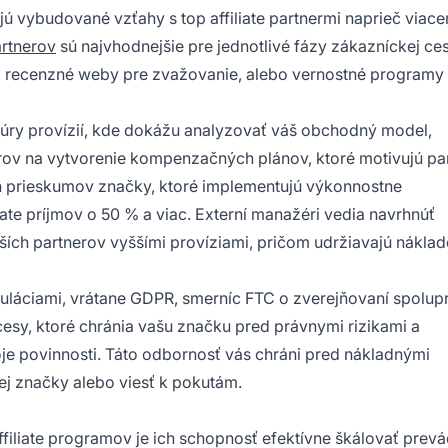
ú vybudované vzťahy s top affiliate partnermi naprieč viace
artnerov
sú najvhodnejšie pre jednotlivé fázy zákazníckej ces
, recenzné weby pre zvažovanie, alebo vernostné programy
uktúry provízií, kde dokážu analyzovať váš obchodný model,
rov na vytvorenie kompenzačných plánov, ktoré motivujú pa
ch prieskumov značky, ktoré implementujú výkonnostne
ate príjmov o 50 % a viac. Externí manažéri vedia navrhnúť
ích partnerov vyššími províziami, pričom udržiavajú nákla
uláciami, vrátane GDPR, smerníc FTC o zverejňovaní spolup
esy, ktoré chránia vašu značku pred právnymi rizikami a
voje povinnosti. Táto odbornosť vás chráni pred nákladnými
ej značky alebo viesť k pokutám.
iliate programov je ich schopnosť efektívne škálovať prevá