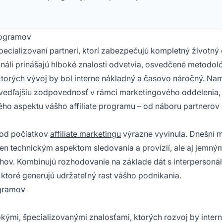
rogramov
pecializovaní partneri, ktorí zabezpečujú kompletný životný
ionáli prinášajú hlboké znalosti odvetvia, osvedčené metodol
torých vývoj by bol interne nákladný a časovo náročný. Na
o vedľajšiu zodpovednosť v rámci marketingového oddelenia, 
ého aspektu vášho affiliate programu – od náboru partnerov
 od počiatkov
affiliate marketingu
výrazne vyvinula. Dnešní 
elen technickým aspektom sledovania a provízií, ale aj jemný
ov. Kombinujú rozhodovanie na základe dát s interpersoná
 ktoré generujú udržateľný rast vášho podnikania.
ogramov
kými, špecializovanými znalosťami, ktorých rozvoj by intern