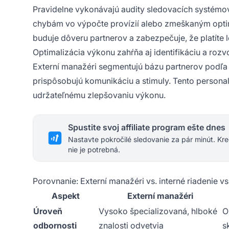
Pravidelne vykonávajú audity sledovacích systémov 
chybám vo výpočte provízií alebo zmeškaným optima
buduje dôveru partnerov a zabezpečuje, že platíte 
Optimalizácia výkonu zahŕňa aj identifikáciu a rozv
Externí manažéri segmentujú bázu partnerov podľa
prispôsobujú komunikáciu a stimuly. Tento personali
udržateľnému zlepšovaniu výkonu.
Spustite svoj affiliate program ešte dnes
Nastavte pokročilé sledovanie za pár minút. Kre
nie je potrebná.
Porovnanie: Externí manažéri vs. interné riadenie vs. 
Aspekt
Externí manažéri
Úroveň
Vysoko špecializovaná, hlboké
O
odbornosti
znalosti odvetvia
s