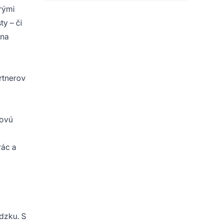
rými
ty – či
 na
rtnerov
dovú
rác a
dzku. S