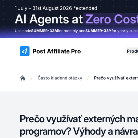
1 July – 31st August 2026 *extended
AI Agents at
Zero Cos
Use code
SUMMER-33M
for monthly and
SUMMER-33Y
for yearly subs
:site.title
Prod
/
/
Často kladené otázky
Prečo využívať exter
Home
Prečo využívať externých man
programov? Výhody a návratn