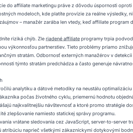
ie do affiliate marketingu práve z dôvodu úspornosti oproti 
stných modeloch, kde platíte provízie za reálne výsledky, ni
 záujmov – manažér zarába len vtedy, keď affiliate program 
níte riziká chýb. Zle
riadené affiliate
programy trpia podvod
abou výkonnosťou partnerstiev. Tieto problémy priamo znižuj
nančným stratám. Odbornosť externých manažérov v detekcii
nosti týmto stratám predchádza a často generuje návratnos
ch
ročilú analytiku a dátové metodiky na neustálu optimalizáci
ákazníka počas životného cyklu, priemernú hodnotu objedn
prinášajú najkvalitnejšiu návštevnosť a ktoré promo stratégie d
žité zlepšovanie namiesto statickej správy programu.
ania vrátane sledovania cez JavaScript, server-to-server tr
ú atribúciu naprieč všetkými zákazníckymi dotykovými bodm