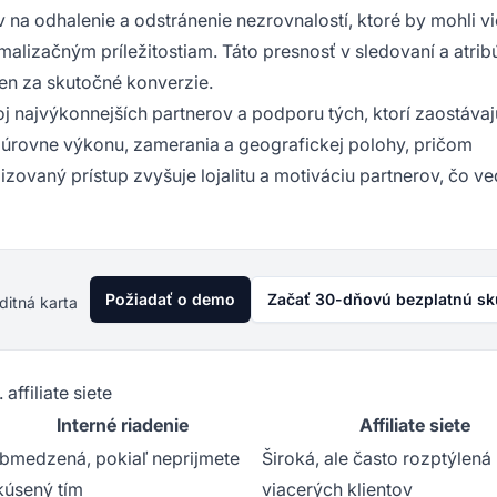
na odhalenie a odstránenie nezrovnalostí, ktoré by mohli vi
lizačným príležitostiam. Táto presnosť v sledovaní a atribú
len za skutočné konverzie.
oj najvýkonnejších partnerov a podporu tých, ktorí zaostávaj
 úrovne výkonu, zamerania a geografickej polohy, pričom
zovaný prístup zvyšuje lojalitu a motiváciu partnerov, čo ve
Požiadať o demo
Začať 30-dňovú bezplatnú s
ditná karta
affiliate siete
Interné riadenie
Affiliate siete
bmedzená, pokiaľ neprijmete
Široká, ale často rozptýlená
kúsený tím
viacerých klientov