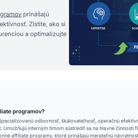
rogramov
prinášajú
tívnosť. Zistite, ako si
urenciou a optimalizujte
iliate programov?
pecializovanú odbornosť, škálovateľnosť, operačnú efektív
ít. Umožňujú interným tímom sústrediť sa na hlavné činnosti f
nné affiliate programy, ktoré prinášajú merateľnú návratnos