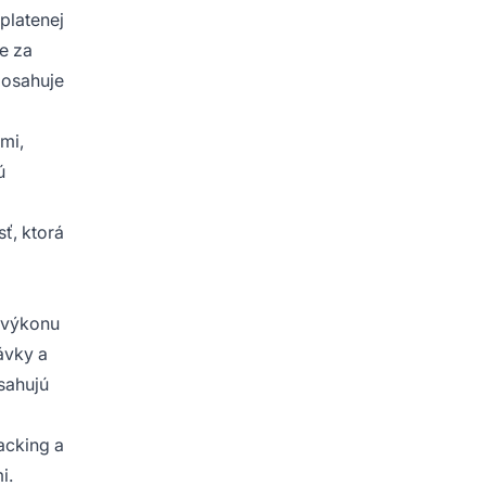
platenej
e za
dosahuje
mi,
ú
ť, ktorá
u výkonu
ávky a
osahujú
acking a
i.