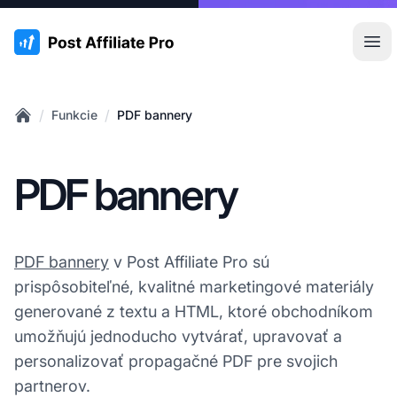
:site.title
Otv
/
/
Funkcie
PDF bannery
Home
PDF bannery
PDF bannery
v Post Affiliate Pro sú
prispôsobiteľné, kvalitné marketingové materiály
generované z textu a HTML, ktoré obchodníkom
umožňujú jednoducho vytvárať, upravovať a
personalizovať propagačné PDF pre svojich
partnerov.