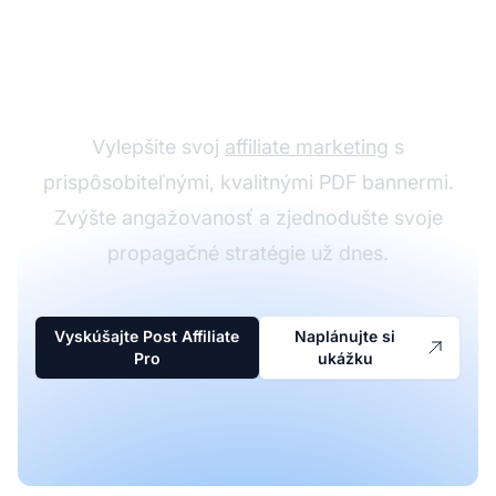
Objavte PDF bannery v
Post Affiliate Pro
Vylepšite svoj
affiliate marketing
s
prispôsobiteľnými, kvalitnými PDF bannermi.
Zvýšte angažovanosť a zjednodušte svoje
propagačné stratégie už dnes.
Vyskúšajte Post Affiliate
Naplánujte si
Pro
ukážku