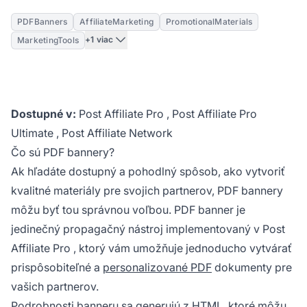
PDFBanners
AffiliateMarketing
PromotionalMaterials
+1 viac
MarketingTools
Dostupné v:
Post Affiliate Pro
,
Post Affiliate Pro
Ultimate
,
Post Affiliate Network
Čo sú PDF bannery?
Ak hľadáte dostupný a pohodlný spôsob, ako vytvoriť
kvalitné materiály pre svojich partnerov, PDF bannery
môžu byť tou správnou voľbou. PDF banner je
jedinečný propagačný nástroj implementovaný v
Post
Affiliate Pro
, ktorý vám umožňuje jednoducho vytvárať
prispôsobiteľné a
personalizované PDF
dokumenty pre
vašich partnerov.
Podrobnosti banneru sa generujú
z HTML
, ktoré môžu