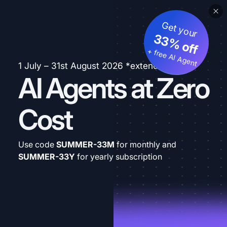
Get your
33% off
+ free AI Agent
1 July – 31st August 2026 *extended
AI Agents at Zero
Cost
Use code
SUMMER-33M
for monthly and
SUMMER-33Y
for yearly subscription