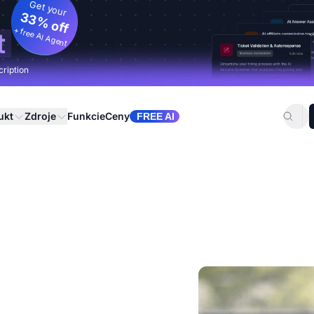
Get your
33% off
+ free AI Agent
t
cription
ukt
Zdroje
Funkcie
Ceny
FREE AI