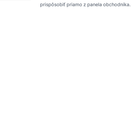
prispôsobiť priamo z panela obchodníka.
plánujte si individuá
hovor