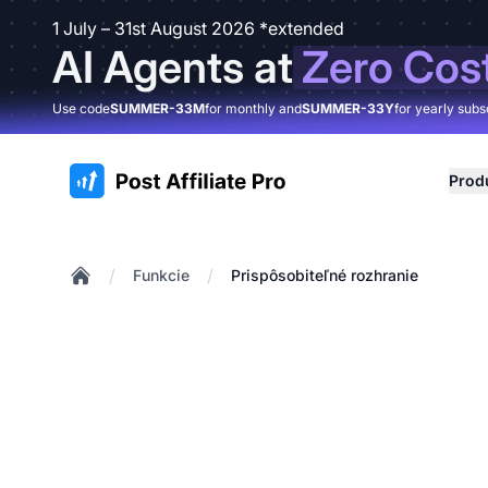
1 July – 31st August 2026 *extended
AI Agents at
Zero Cos
Use code
SUMMER-33M
for monthly and
SUMMER-33Y
for yearly subs
:site.title
Prod
/
/
Funkcie
Prispôsobiteľné rozhranie
Home