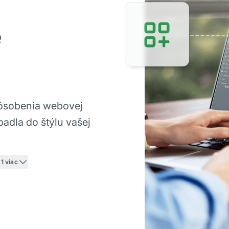
é
pôsobenia webovej
padla do štýlu vašej
1 viac