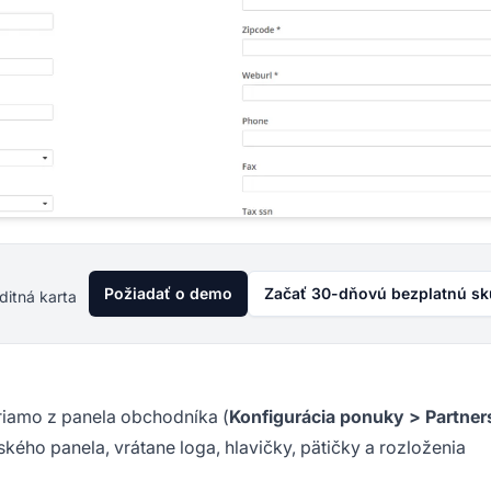
Požiadať o demo
Začať 30-dňovú bezplatnú s
ditná karta
riamo z panela obchodníka (
Konfigurácia ponuky > Partner
kého panela, vrátane loga, hlavičky, pätičky a rozloženia