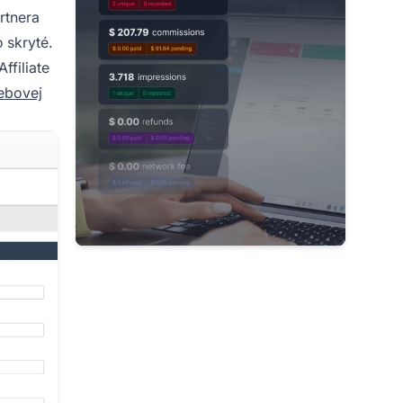
rtnera
o skryté.
ffiliate
ebovej