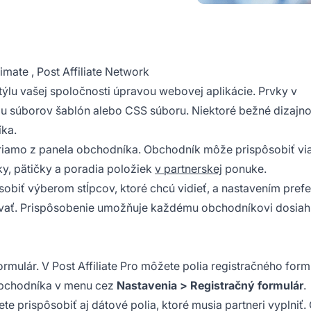
timate
,
Post Affiliate Network
týlu vašej spoločnosti úpravou webovej aplikácie. Prvky v
ou súborov šablón alebo CSS súboru. Niektoré bežné dizajn
ka.
priamo z panela obchodníka. Obchodník môže prispôsobiť vi
ky, pätičky a poradia položiek
v partnerskej
ponuke.
biť výberom stĺpcov, ktoré chcú vidieť, a nastavením prefer
ovať. Prispôsobenie umožňuje každému obchodníkovi dosiah
rmulár. V Post Affiliate Pro môžete polia registračného form
obchodníka v menu cez
Nastavenia > Registračný formulár
.
e prispôsobiť aj dátové polia, ktoré musia partneri vyplniť