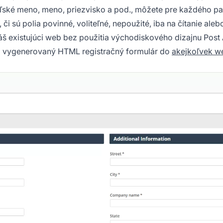
eľské meno, meno, priezvisko a pod., môžete pre každého pa
 či sú polia povinné, voliteľné, nepoužité, iba na čítanie aleb
váš existujúci web bez použitia východiskového dizajnu Post A
ed vygenerovaný HTML registračný formulár do
akejkoľvek w