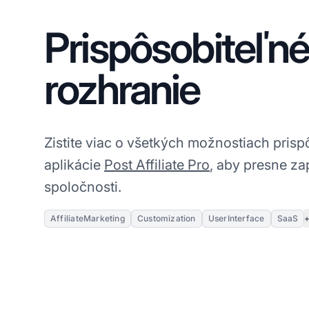
Prispôsobiteľn
rozhranie
Zistite viac o všetkých možnostiach pris
aplikácie
Post Affiliate Pro
, aby presne za
spoločnosti.
+
AffiliateMarketing
Customization
UserInterface
SaaS