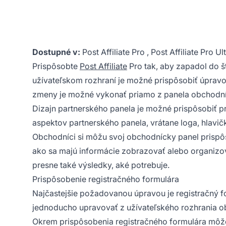
Dostupné v:
Post Affiliate Pro
,
Post Affiliate Pro Ul
Prispôsobte
Post Affiliate
Pro tak, aby zapadol do š
užívateľskom rozhraní je možné prispôsobiť úprav
zmeny je možné vykonať priamo z panela obchodní
Dizajn partnerského panela je možné prispôsobiť 
aspektov partnerského panela, vrátane loga, hlavič
Obchodníci
si môžu svoj obchodnícky panel prispôso
ako sa majú informácie zobrazovať alebo organiz
presne také výsledky, aké potrebuje.
Prispôsobenie registračného formulára
Najčastejšie požadovanou úpravou je registračný fo
jednoducho upravovať z užívateľského rozhrania 
Okrem prispôsobenia
registračného formulára
môžet