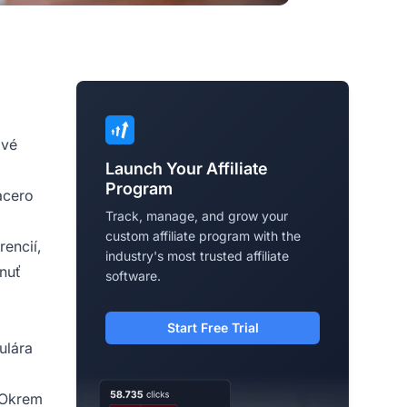
ové
Launch Your Affiliate
Program
acero
Track, manage, and grow your
custom affiliate program with the
encií,
industry's most trusted affiliate
nuť
software.
Start Free Trial
ulára
. Okrem