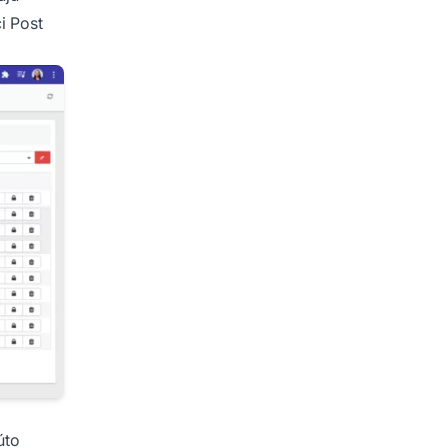
ci
Post
úto