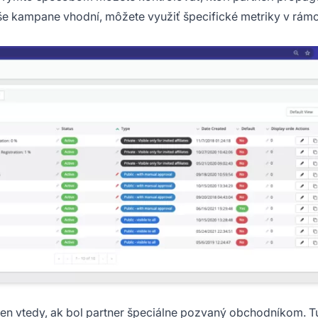
 vaše kampane vhodní, môžete využiť špecifické metriky v rám
n vtedy, ak bol partner špeciálne pozvaný obchodníkom. T