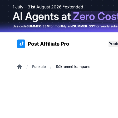
1 July – 31st August 2026 *extended
AI Agents at
Zero Cos
Use code
SUMMER-33M
for monthly and
SUMMER-33Y
for yearly subs
:site.title
Prod
/
/
Funkcie
Súkromné kampane
Home