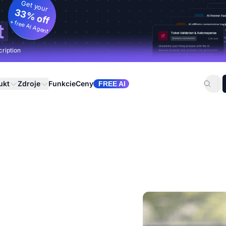
Get your
33% off
+ free AI Agent
t
cription
ukt
Zdroje
Funkcie
Ceny
FREE AI