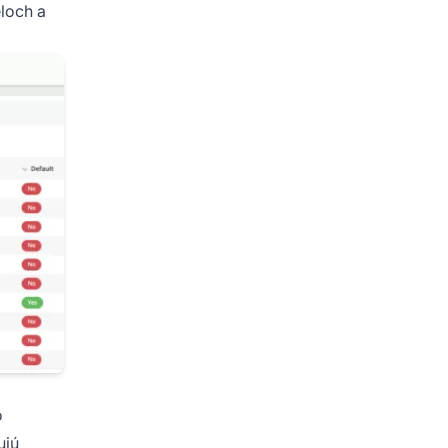
eloch a
o
ujú