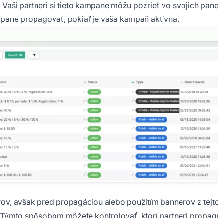
. Vaši partneri si tieto kampane môžu pozrieť vo svojich pan
mpane propagovať, pokiaľ je vaša kampaň aktívna.
rov, avšak pred propagáciou alebo použitím bannerov z tejt
Týmto spôsobom môžete kontrolovať, ktorí partneri propag