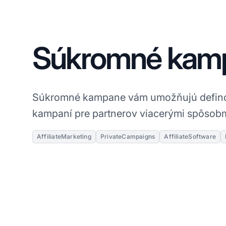
Súkromné kam
Súkromné kampane vám umožňujú definov
kampaní pre partnerov viacerými spôsobm
AffiliateMarketing
PrivateCampaigns
AffiliateSoftware