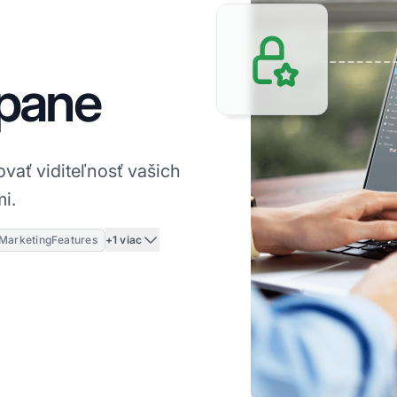
pane
ať viditeľnosť vašich
i.
+1 viac
MarketingFeatures