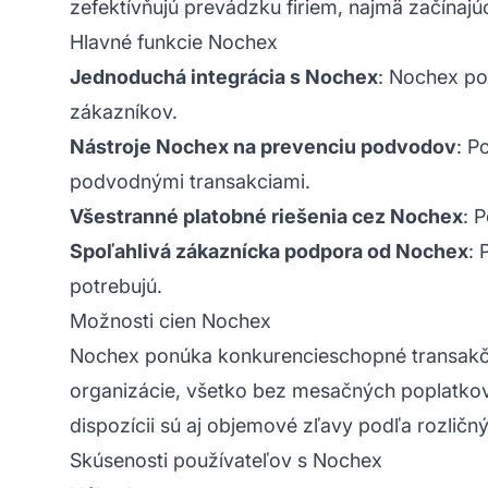
zefektívňujú prevádzku firiem, najmä začínajú
Hlavné funkcie Nochex
Jednoduchá integrácia s Nochex
: Nochex po
zákazníkov.
Nástroje Nochex na prevenciu podvodov
: P
podvodnými transakciami.
Všestranné platobné riešenia cez Nochex
: 
Spoľahlivá zákaznícka podpora od Nochex
: 
potrebujú.
Možnosti cien Nochex
Nochex ponúka konkurencieschopné transakčné
organizácie, všetko bez mesačných poplatkov.
dispozícii sú aj objemové zľavy podľa rozličný
Skúsenosti používateľov s Nochex