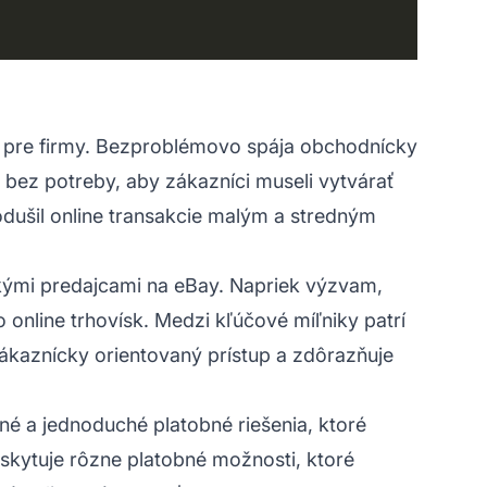
ia pre firmy. Bezproblémovo spája obchodnícky
 bez potreby, aby zákazníci museli vytvárať
nodušil online transakcie malým a stredným
skými predajcami na eBay. Napriek výzvam,
 online trhovísk. Medzi kľúčové míľniky patrí
ákaznícky orientovaný prístup a zdôrazňuje
é a jednoduché platobné riešenia, ktoré
kytuje rôzne platobné možnosti, ktoré