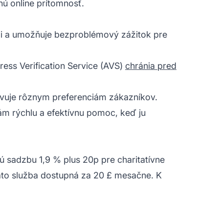
nú online prítomnosť.
i a umožňuje bezproblémový zážitok pre
ess Verification Service (AVS)
chránia pred
hovuje rôznym preferenciám zákazníkov.
mám rýchlu a efektívnu pomoc, keď ju
 sadzbu 1,9 % plus 20p pre charitatívne
táto služba dostupná za 20 £ mesačne. K