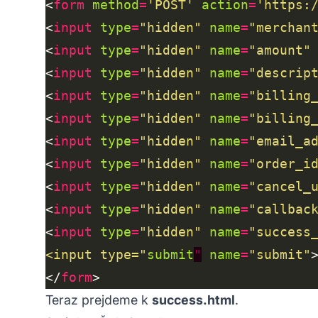
<
form
method
=
'POST'
action
=
'https:
<
input
type
=
"hidden"
name
=
"merchan
<
input
type
=
"hidden"
name
=
"amount"
<
input
type
=
"hidden"
name
=
"descrip
<
input
type
=
"hidden"
name
=
"billing
<
input
type
=
"hidden"
name
=
"billing
<
input
type
=
"hidden"
name
=
"email_a
<
input
type
=
"hidden"
name
=
"order_i
<
input
type
=
"hidden"
name
=
"cancel_
<
input
type
=
"hidden"
name
=
"callbac
<
input
type
=
"hidden"
name
=
"success
<input type="
submit
"
name
=
"submit"
</
form
Teraz prejdeme k
success.html
.