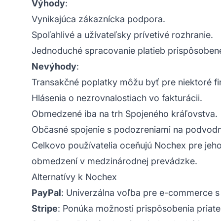
Výhody
:
Vynikajúca zákaznícka podpora.
Spoľahlivé a užívateľsky prívetivé rozhranie.
Jednoduché spracovanie platieb prispôsobené
Nevýhody
:
Transakčné poplatky môžu byť pre niektoré 
Hlásenia o nezrovnalostiach vo fakturácii.
Obmedzené iba na trh Spojeného kráľovstva.
Občasné spojenie s podozreniami na podvodn
Celkovo používatelia oceňujú Nochex pre jeho
obmedzení v medzinárodnej prevádzke.
Alternatívy k Nochex
PayPal
: Univerzálna voľba pre e-commerce 
Stripe
: Ponúka možnosti prispôsobenia priate