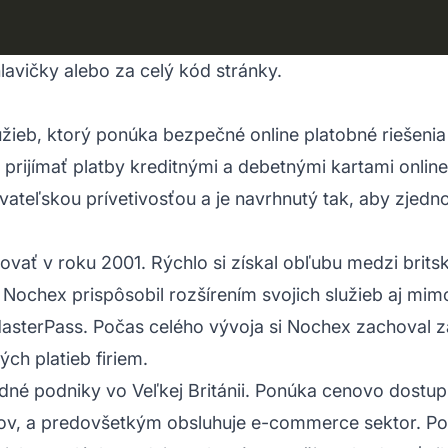
lavičky alebo za celý kód stránky.
užieb, ktorý ponúka bezpečné online platobné riešen
prijímať platby kreditnými a debetnými kartami online
žívateľskou prívetivosťou a je navrhnutý tak, aby zjed
ovať v roku 2001. Rýchlo si získal obľubu medzi brit
Nochex prispôsobil rozšírením svojich služieb aj mimo
asterPass. Počas celého vývoja si Nochex zachoval z
ých platieb firiem.
né podniky vo Veľkej Británii. Ponúka cenovo dostupn
ov, a predovšetkým obsluhuje e-commerce sektor. Pos