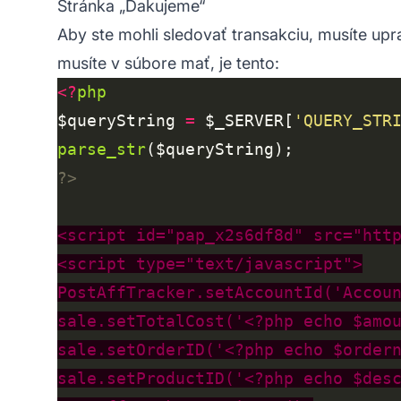
Stránka „Ďakujeme“
Aby ste mohli sledovať transakciu, musíte upra
musíte v súbore mať, je tento:
<?
php
$queryString 
=
 $_SERVER[
'QUERY_STR
parse_str
?>