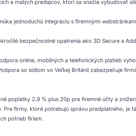
cich a malých predajcov, ktorí sa snažia vybudovať sil
núka jednoduchú integráciu s firemnými webstránkam
okročilé bezpečnostné opatrenia ako 3D Secure a Addr
Podpora online, mobilných a telefonických platieb vy
Podpora so sídlom vo Veľkej Británii zabezpečuje fir
 poplatky 2,9 % plus 20p pre firemné účty a zníženú
 Pre firmy, ktoré potrebujú správu predplatného, je 
ch potrieb firiem.