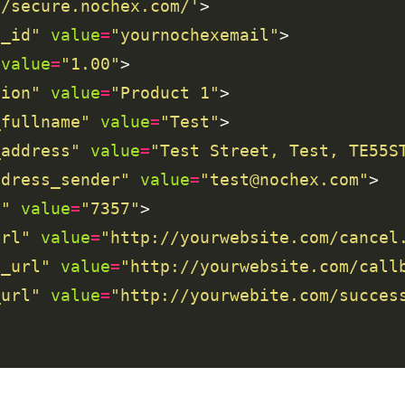
//secure.nochex.com/'
t_id"
value
=
"yournochexemail"
value
=
"1.00"
tion"
value
=
"Product 1"
_fullname"
value
=
"Test"
_address"
value
=
"Test Street, Test, TE55S
ddress_sender"
value
=
"test@nochex.com"
d"
value
=
"7357"
url"
value
=
"http://yourwebsite.com/cancel
k_url"
value
=
"http://yourwebsite.com/call
_url"
value
=