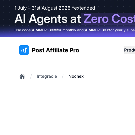
1 July – 31st August 2026 *extended
AI Agents at
Zero Cos
Use code
SUMMER-33M
for monthly and
SUMMER-33Y
for yearly subs
:site.title
Prod
/
/
Integrácie
Nochex
Home