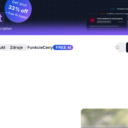
Get your
33% off
+ free AI Agent
t
cription
ukt
Zdroje
Funkcie
Ceny
FREE AI