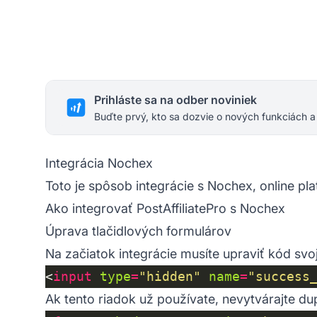
Prihláste sa na odber noviniek
Buďte prvý, kto sa dozvie o nových funkciách a
Integrácia Nochex
Toto je spôsob integrácie s Nochex, online pl
Ako integrovať PostAffiliatePro s Nochex
Úprava tlačidlových formulárov
Na začiatok integrácie musíte upraviť kód svoj
<
input
type
=
"hidden"
name
=
"success
Ak tento riadok už používate, nevytvárajte dupl