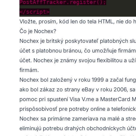
Vložte, prosím, kód len do tela HTML, nie do h
Čo je Nochex?
Nochex je britský poskytovateľ platobných sl
účet s platobnou bránou, čo umožňuje firmám 
účet. Nochex je známy svojou flexibilitou a u
firmám.
Nochex bol založený v roku 1999 a začal fung
ako bol zákaz zo strany eBay v roku 2006, sa 
pomoc pri spustení Visa V.me a MasterCard M
prispôsobivosť pre potreby online a telefonick
Nochex sa primárne zameriava na malé a stred
eliminujú potrebu drahých obchodníckych účt