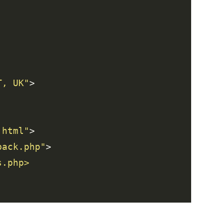
T, UK"
.html"
back.php"