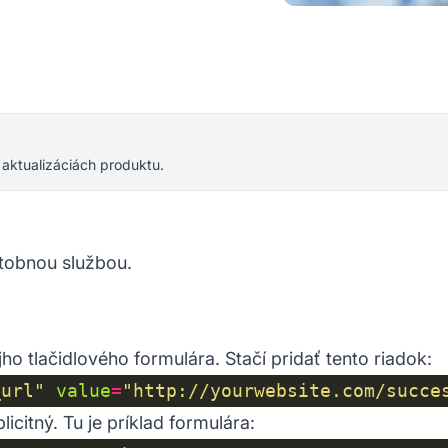
 aktualizáciách produktu.
atobnou službou.
ho tlačidlového formulára. Stačí pridať tento riadok:
_url"
value
=
"http://yourwebsite.com/succe
icitný. Tu je príklad formulára: