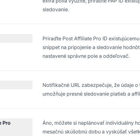
extra polia využité, priraďte PAP ID exis
sledovanie.
Priraďte Post Affiliate Pro ID existujúce
snippet na pripojenie a sledovanie hodnô
nastavené správne pole a oddeľovač.
Notifikačné URL zabezpečuje, že údaje o t
umožňuje presné sledovanie platieb a affili
e Pro
Áno, môžete si naplánovať individuálny h
mesačnú skúšobnú dobu a vyskúšať všetk