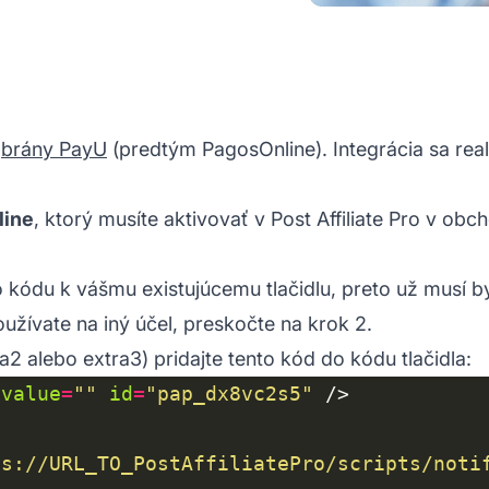
á
brány PayU
(predtým PagosOnline). Integrácia sa real
line
, ktorý musíte aktivovať v
Post Affiliate Pro
v obcho
 kódu k vášmu existujúcemu tlačidlu, preto už musí 
užívate na iný účel, preskočte na krok 2.
ra2 alebo extra3) pridajte tento kód do kódu tlačidla:
value
=
""
id
=
"pap_dx8vc2s5"
ps://URL_TO_PostAffiliatePro/scripts/noti