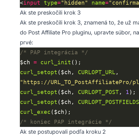
<
input
type
=
"hidden"
name
=
"confirm
Ak ste preskočili krok 3
Ak ste preskočili krok 3, znamená to, že už m
do
Post Affiliate
Pro pluginu, upravte súbor, na
prvé:
/* PAP integrácia */
$ch 
=
curl_init
curl_setopt
($ch, 
CURLOPT_URL
"https://URL_TO_PostAffiliatePro/p
curl_setopt
($ch, 
CURLOPT_POST
, 
1
curl_setopt
($ch, 
CURLOPT_POSTFIELD
curl_exec
/* koniec PAP integrácie */
Ak ste postupovali podľa kroku 2