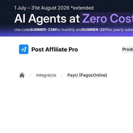
1 July – 31st August 2026 *extended
AI Agents at
Zero Cos
Use code
SUMMER-33M
for monthly and
SUMMER-33Y
for yearly subs
:site.title
Prod
/
/
Integrácie
PayU (PagosOnline)
Home