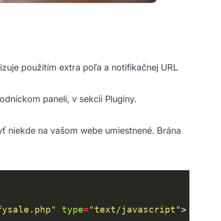
izuje použitím extra poľa a notifikačnej URL
dníckom paneli, v sekcii Pluginy.
byť niekde na vašom webe umiestnené. Brána
fysale.php"
type
=
"text/javascript"