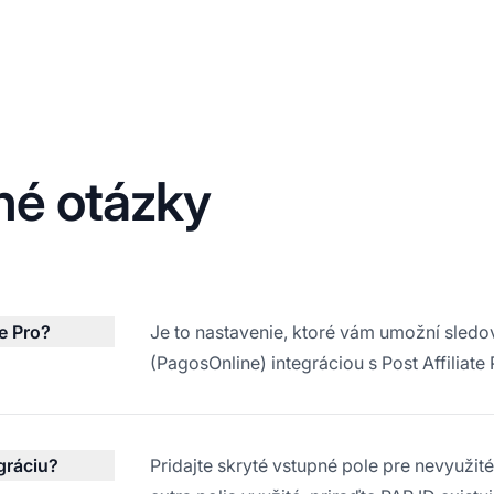
né otázky
te Pro?
Je to nastavenie, ktoré vám umožní sledov
(PagosOnline) integráciou s Post Affiliat
gráciu?
Pridajte skryté vstupné pole pre nevyužité