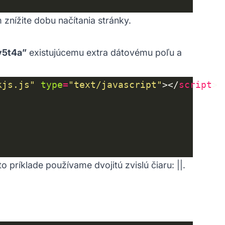
m znížite dobu načítania stránky.
y5t4a”
existujúcemu extra dátovému poľu a
kjs.js"
type
=
"text/javascript"
></
script
o príklade používame dvojitú zvislú čiaru: ||.