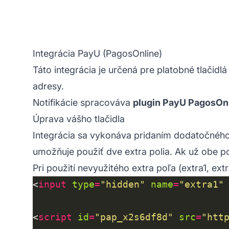
Integrácia PayU (PagosOnline)
Táto integrácia je určená pre platobné tlačidl
adresy.
Notifikácie spracováva
plugin PayU PagosOn
Úprava vášho tlačidla
Integrácia sa vykonáva pridaním dodatočného
umožňuje použiť dve extra polia. Ak už obe po
Pri použití nevyužitého extra poľa (extra1, ext
<
input
type
=
"hidden"
name
=
"extra1"
<
script
id
=
"pap_x2s6df8d"
src
=
"htt