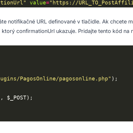
ationUrl"
value
=
"https://URL_TO_PostAffil
áte notifikačné URL definované v tlačidle. Ak chcete 
 ktorý confirmationUrl ukazuje. Pridajte tento kód na
lugins/PagosOnline/pagosonline.php"
S