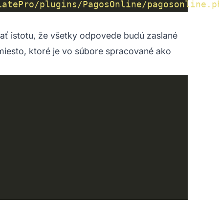
iatePro/plugins/PagosOnline/pagosonline.p
mať istotu, že všetky odpovede budú zaslané
 miesto, ktoré je vo súbore spracované ako