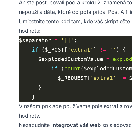
Ak ste postupovali podľa kroku 2, znamená to,
nepoužila dáta, ktoré do poľa pridal
Post Affili
Umiestnite tento kód tam, kde váš skript ešte
hodnotu:
$separator 
=
'||'
if
 ($_POST[
'extra1'
] 
!=
''
      $explodedCustomValue 
=
explo
if
 (
count
($explodedCusto
            $_REQUEST[
'extra1'
] 
=
 
V našom príklade používame pole extra1 a rov
hodnoty.
Nezabudnite
integrovať váš web
so sledovací