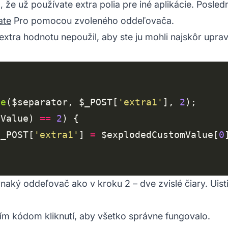
 že už používate extra polia pre iné aplikácie. Posle
ate
Pro pomocou zvoleného oddeľovača.
 extra hodnotu nepoužil, aby ste ju mohli najskôr upra
de
($separator, $_POST[
'extra1'
], 
2
mValue) 
==
2
$_POST[
'extra1'
] 
=
 $explodedCustomValue[
0
naký oddeľovač ako v kroku 2 – dve zvislé čiary. Uis
m kódom kliknutí, aby všetko správne fungovalo.