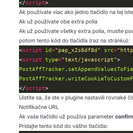
</
script
Ak používate viac ako jedno tlačidlo na tej ist
Ak už používate obe extra polia
Ak už používate všetky extra polia, musíte pou
potom tento kód do tlačidla (raz na stránku):
<
script
id
=
"pap_x2s6df8d"
src
=
"htt
<
script
type
=
"text/javascript"
PostAffTracker
.
setAppendValuesToFi
PostAffTracker
.
writeCookieToCustom
</
script
Uistite sa, že ste v plugine nastavili rovnaké 
Notifikačné URL
Ak vaše tlačidlo už používa parameter
confir
Pridajte tento kód do vášho tlačidla: