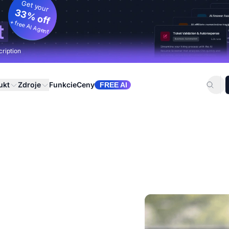
Get your
33% off
+ free AI Agent
t
cription
ukt
Zdroje
Funkcie
Ceny
FREE AI