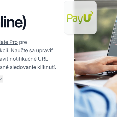
ine)
iate Pro
pre
kcií. Naučte sa upraviť
taviť notifikačné URL
sné sledovanie kliknutí.