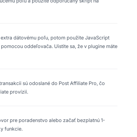
tujúcemu poľu a použite odporúčaný skript na
mu extra dátovému poľu, potom použite JavaScript
t pomocou oddeľovača. Uistite sa, že v plugine máte
ransakcii sú odoslané do Post Affiliate Pro, čo
ate provízií.
ovor pre poradenstvo alebo začať bezplatnú 1-
y funkcie.