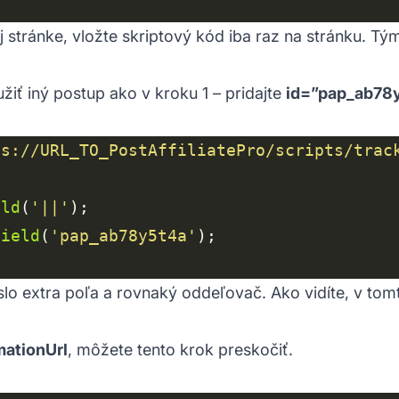
ej stránke, vložte skriptový kód iba raz na stránku. Tý
žiť iný postup ako v kroku 1 – pridajte
id=”pap_ab78
ps://URL_TO_PostAffiliatePro/scripts/trac
eld
(
'||'
Field
(
'pap_ab78y5t4a'
číslo extra poľa a rovnaký oddeľovač. Ako vidíte, v tomt
mationUrl
, môžete tento krok preskočiť.