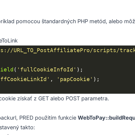
príklad pomocou štandardných PHP metód, alebo môžet
eToLink
ps://URL_TO_PostAffiliatePro/scripts/trac
Field
(
'fullCookieInfoId'
affCookieLinkId'
, 
'papCookie'
cookie získať z GET alebo POST parametra.
lbackurl, PRED použitím funkcie
WebToPay::buildRequ
stavený takto: