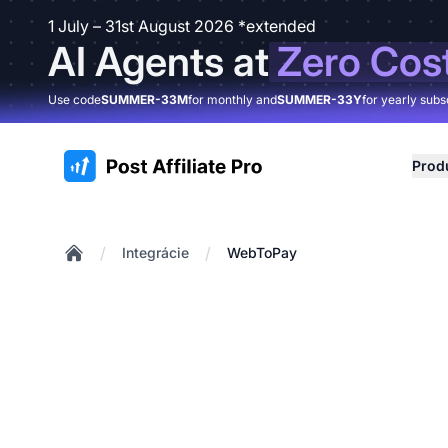
1 July – 31st August 2026 *extended
AI Agents at
Zero Cos
Use code
SUMMER-33M
for monthly and
SUMMER-33Y
for yearly subs
:site.title
Prod
/
/
Integrácie
WebToPay
Home