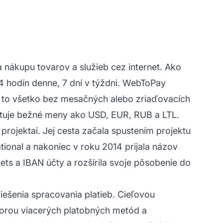
 nákupu tovarov a služieb cez internet. Ako
4 hodín denne, 7 dní v týždni. WebToPay
 to všetko bez mesačných alebo zriaďovacích
tuje bežné meny ako USD, EUR, RUB a LTL.
rojektai. Jej cesta začala spustením projektu
ional a nakoniec v roku 2014 prijala názov
ets a IBAN účty a rozšírila svoje pôsobenie do
iešenia spracovania platieb. Cieľovou
odporou viacerých platobných metód a