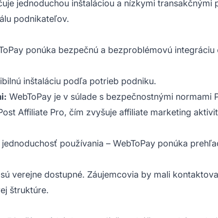
ačuje jednoduchou inštaláciou a nízkymi transakčným
kálu podnikateľov.
oPay ponúka bezpečnú a bezproblémovú integráciu c
bilnú inštaláciu podľa potrieb podniku.
i:
WebToPay je v súlade s bezpečnostnými normami PH
Post Affiliate Pro, čím zvyšuje
affiliate marketing
aktivi
 jednoduchosť používania – WebToPay ponúka prehľa
sú verejne dostupné. Záujemcovia by mali kontaktova
ej štruktúre.