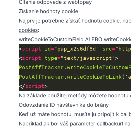
Čítanie odpovede z webtopay
Získanie hodnoty cookie
Najprv je potrebné získať hodnotu cookie, na
cookies
:
writeCookieToCustomField
ALEBO
writeCooki
<
script
id
=
"pap_x2s6df8d"
src
=
"htt
<
script
type
=
"text/javascript"
PostAffTracker
.
writeCookieToCustom
PostAffTracker
.
writeCookieToLink
(
'
</
script
Na základe použitej metódy môžete hodnotu 
Odovzdanie ID návštevníka do brány
Keď už máte hodnotu, musíte ju pripojiť k cal
Napríklad ak bol váš parameter callbackurl na