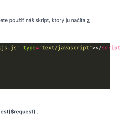
e použiť náš skript, ktorý ju načíta
z
kjs.js"
type
=
"text/javascript"
></
script
est($request)
.