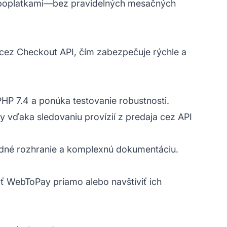
i poplatkami—bez pravidelných mesačných
ez Checkout API, čím zabezpečuje rýchle a
P 7.4 a ponúka testovanie robustnosti.
ty vďaka sledovaniu provízií z predaja cez API
dné rozhranie a komplexnú dokumentáciu.
ť WebToPay priamo alebo navštíviť ich