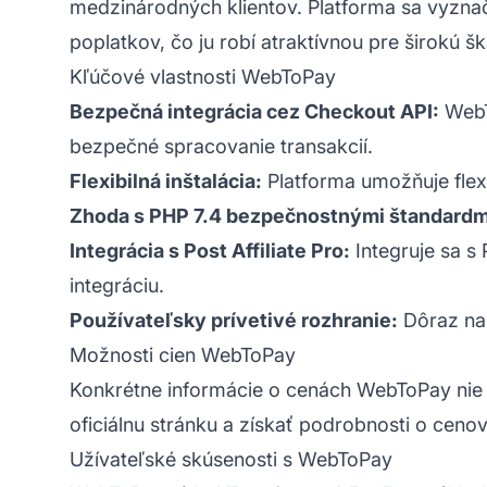
medzinárodných klientov. Platforma sa vyzn
poplatkov, čo ju robí atraktívnou pre širokú š
Kľúčové vlastnosti WebToPay
Bezpečná integrácia cez Checkout API:
WebT
bezpečné spracovanie transakcií.
Flexibilná inštalácia:
Platforma umožňuje flexi
Zhoda s PHP 7.4 bezpečnostnými štandardm
Integrácia s Post Affiliate Pro:
Integruje sa s 
integráciu.
Používateľsky prívetivé rozhranie:
Dôraz na
Možnosti cien WebToPay
Konkrétne informácie o cenách WebToPay nie 
oficiálnu stránku a získať podrobnosti o cenov
Užívateľské skúsenosti s WebToPay