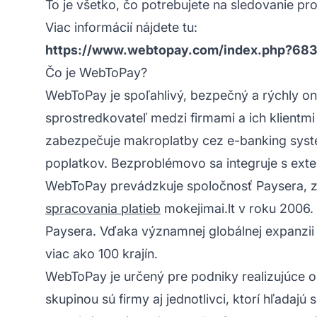
To je všetko, čo potrebujete na sledovanie pro
Viac informácií nájdete tu:
https://www.webtopay.com/index.php?68
Čo je WebToPay?
WebToPay je spoľahlivý, bezpečný a rýchly on
sprostredkovateľ medzi firmami a ich klientm
zabezpečuje makroplatby cez e-banking systé
poplatkov. Bezproblémovo sa integruje s ext
WebToPay prevádzkuje spoločnosť Paysera, zal
spracovania platieb
mokejimai.lt v roku 2006.
Paysera. Vďaka významnej globálnej expanzii P
viac ako 100 krajín.
WebToPay je určený pre podniky realizujúce on
skupinou sú firmy aj jednotlivci, ktorí hľada