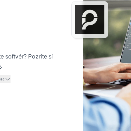
te softvér? Pozrite si
o
.
iac