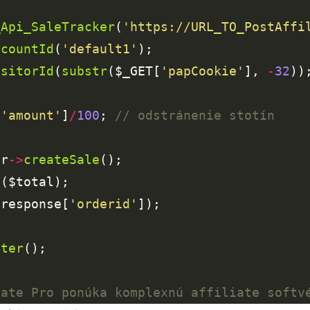
_Api_SaleTracker
(
'https://URL_TO_PostAffi
ccountId
(
'default1'
isitorId
(
substr
($_GET[
'papCookie'
], 
-
32
))
[
'amount'
]
/
100
; 
er
->
createSale
t
$response[
'orderid'
ster