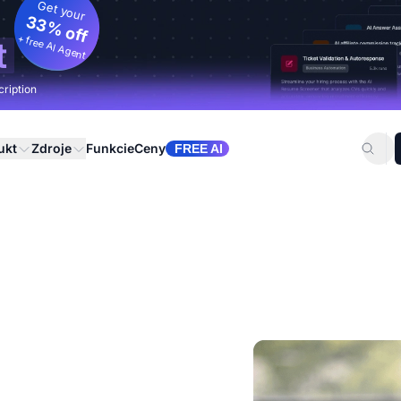
Get your
33% off
+ free AI Agent
t
cription
ukt
Zdroje
Funkcie
Ceny
FREE AI