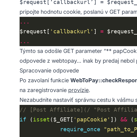
$request[‘callbackurl’] = $request
pripojte hodnotu cookie, poslanú v GET parame
...
$request[
'callbackurl'
] 
=
 $request
...
Týmto sa odošle GET parameter “**
papCook
odpovede z webtopay… inak by predaj nebol 
Spracovanie odpovede
Po zavolaní funkcie
WebToPay::checkRespon
na zaregistrovanie
provízie
.
Nezabudnite nastaviť správnu cestu k vášmu s
if
 (
isset
($_GET[
'papCookie'
]) 
&&
 (
require_once
"path_to_