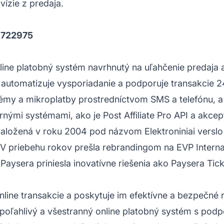
vízie z predaja.
3722975
line platobný systém navrhnutý na uľahčenie predaja a
i automatizuje vysporiadanie a podporuje transakcie 2
my a mikroplatby prostredníctvom SMS a telefónu, a
ernými systémami, ako je Post
Affiliate
Pro API a akcep
ožená v roku 2004 pod názvom Elektroniniai verslo p
 V priebehu rokov prešla rebrandingom na EVP Internat
aysera priniesla inovatívne riešenia ako Paysera Tick
line transakcie a poskytuje im efektívne a bezpečné r
jú spoľahlivý a všestranný online platobný systém s p