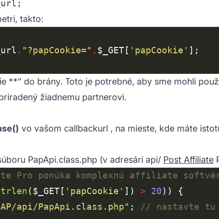
_url;
tri, takto:
_url
.
"?papCookie="
.
$_GET[
'papCookie'
ie
**” do brány. Toto je potrebné, aby sme mohli použ
priradený žiadnemu partnerovi.
se()
vo vašom
callbackurl
, na mieste, kde máte isto
úboru PapApi.class.php (v adresári api/
Post Affiliate
P
strlen
($_GET[
'papCookie'
]) 
>
20
PAP/api/PapApi.class.php"
; 