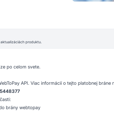
 aktualizáciách produktu.
iaze po celom svete.
ebToPay API. Viac informácií o tejto platobnej bráne n
95448377
časti:
 do brány webtopay