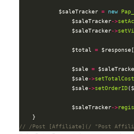
      	    $saleTracker 
=
new
Pap
                $saleTracker
->
setA
                $saleTracker
->
setV
                $total 
=
 $response
                $sale 
=
 $saleTrack
                $sale
->
setTotalCos
                $sale
->
setOrderID
(
                $saleTracker
->
regi