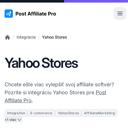
:site.title
Otv
/
/
Integrácie
Yahoo Stores
Home
Yahoo Stores
Chcete ešte viac vylepšiť svoj affiliate softvér?
Pozrite si integráciu Yahoo Stores pre
Post
Affiliate Pro
.
Integration
E-commerce
YahooStores
AffiliateMarketing
+1 viac