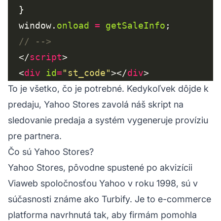
  window.
onload
=
getSaleInfo
  </
script
  <
div
id
=
"st_code"
></
div
To je všetko, čo je potrebné. Kedykoľvek dôjde k
predaju, Yahoo Stores zavolá náš skript na
sledovanie predaja a systém vygeneruje províziu
pre partnera.
Čo sú Yahoo Stores?
Yahoo Stores, pôvodne spustené po akvizícii
Viaweb spoločnosťou Yahoo v roku 1998, sú v
súčasnosti známe ako Turbify. Je to e-commerce
platforma navrhnutá tak, aby firmám pomohla