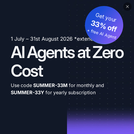
Get your
33% off
+ free AI Agent
1 July – 31st August 2026 *extended
AI Agents at Zero
Cost
Use code
SUMMER-33M
for monthly and
SUMMER-33Y
for yearly subscription