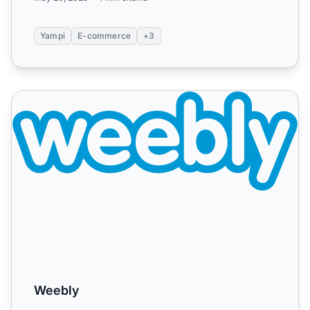
Yampi
E-commerce
+3
Weebly
Weebly