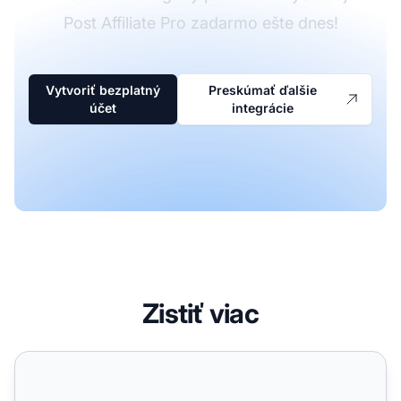
Post Affiliate Pro zadarmo ešte dnes!
Vytvoriť bezplatný
Preskúmať ďalšie
účet
integrácie
Zistiť viac
ProStores