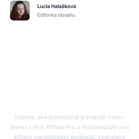
Lucia Halašková
Editorka obsahu
Začnite s integráciou
Yahoo Stores
Objavte, aké jednoduché je prepojiť Yahoo
Stores s Post Affiliate Pro a maximalizujte svoj
affiliate marketingový potenciál. Vyskúšajte