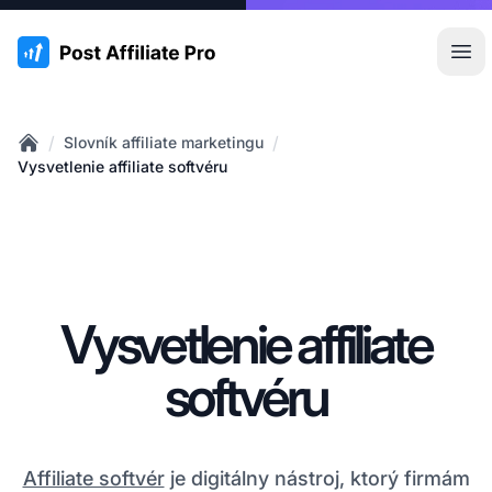
:site.title
Otv
/
/
Slovník affiliate marketingu
Home
Vysvetlenie affiliate softvéru
Vysvetlenie affiliate
softvéru
Affiliate softvér
je digitálny nástroj, ktorý firmám