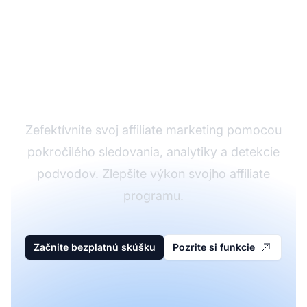
Vyskúšajte Post
Affiliate Pro ešte dnes
Zefektívnite svoj affiliate marketing pomocou
pokročilého sledovania, analytiky a detekcie
podvodov. Zlepšite výkon svojho affiliate
programu.
Začnite bezplatnú skúšku
Pozrite si funkcie