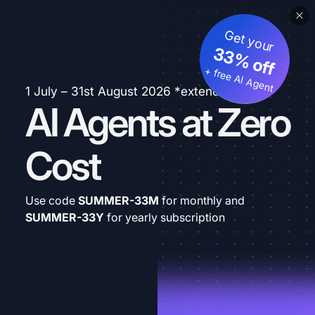
Get your
33% off
+ free AI Agent
1 July – 31st August 2026 *extended
AI Agents at Zero
Cost
Use code
SUMMER-33M
for monthly and
SUMMER-33Y
for yearly subscription