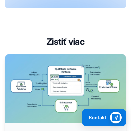
Zistiť viac
Ako funguje affiliate softvér?
Kontakt