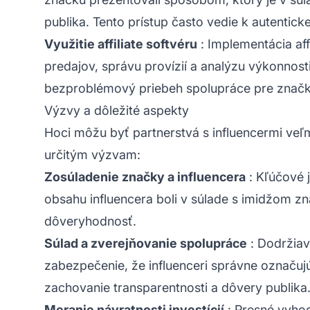
publika. Tento prístup často vedie k autentic
Využitie affiliate softvéru
: Implementácia aff
predajov, správu provízií a analýzu výkonnos
bezproblémový priebeh spolupráce pre značky
Výzvy a dôležité aspekty
Hoci môžu byť partnerstvá s influencermi veľmi
určitým výzvam:
Zosúladenie značky a influencera
: Kľúčové 
obsahu influencera boli v súlade s imidžom zna
dôveryhodnosť.
Súlad a zverejňovanie spolupráce
: Dodržiav
zabezpečenie, že influenceri správne označuj
zachovanie transparentnosti a dôvery publika
Meranie návratnosti investícií
: Presné vyhod