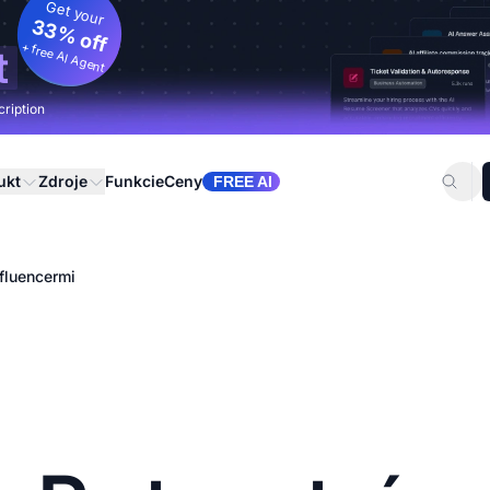
Get your
33% off
+ free AI Agent
t
cription
ukt
Zdroje
Funkcie
Ceny
FREE AI
nfluencermi