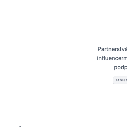
Partnerstv
influencer
podp
Affili