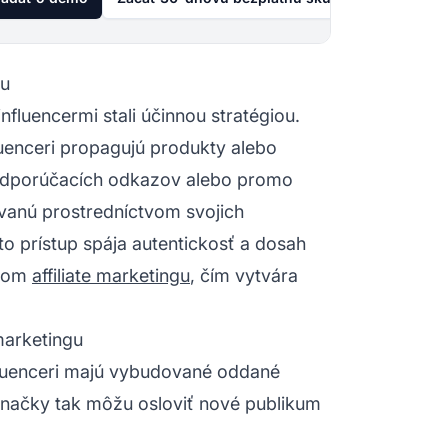
gu
influencermi stali účinnou stratégiou.
luenceri propagujú produkty alebo
 odporúčacích odkazov alebo promo
vanú prostredníctvom svojich
to prístup spája autentickosť a dosah
ípom
affiliate marketingu
, čím vytvára
 marketingu
fluenceri majú vybudované oddané
Značky tak môžu osloviť nové publikum