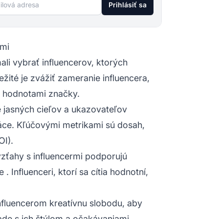
lová adresa
Prihlásiť sa
rmi
li vybrať influencerov, ktorých
žité je zvážiť zameranie influencera,
a hodnotami značky.
 jasných cieľov a ukazovateľov
ce. Kľúčovými metrikami sú dosah,
OI).
zťahy s influencermi podporujú
ke
. Influenceri, ktorí sa cítia hodnotní,
nfluencerom kreatívnu slobodu, aby
ade s ich štýlom a očakávaniami