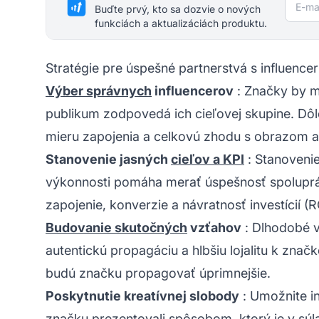
E-mai
Buďte prvý, kto sa dozvie o nových
funkciách a aktualizáciách produktu.
Stratégie pre úspešné partnerstvá s influence
Výber správnych
influencerov
: Značky by ma
publikum zodpovedá ich cieľovej skupine. Dôle
mieru zapojenia a celkovú zhodu s obrazom 
Stanovenie jasných
cieľov a KPI
: Stanovenie
výkonnosti pomáha merať úspešnosť spoluprá
zapojenie, konverzie a návratnosť investícií (R
Budovanie skutočných
vzťahov
: Dlhodobé v
autentickú propagáciu a hlbšiu
lojalitu k znač
budú značku propagovať úprimnejšie.
Poskytnutie kreatívnej slobody
: Umožnite i
značku prezentovali spôsobom, ktorý je v súl