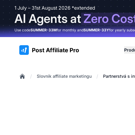
1 July – 31st August 2026 *extended
AI Agents at
Zero Cos
Use code
SUMMER-33M
for monthly and
SUMMER-33Y
for yearly subs
:site.title
Prod
/
/
Slovník affiliate marketingu
Partnerstvá s i
Home