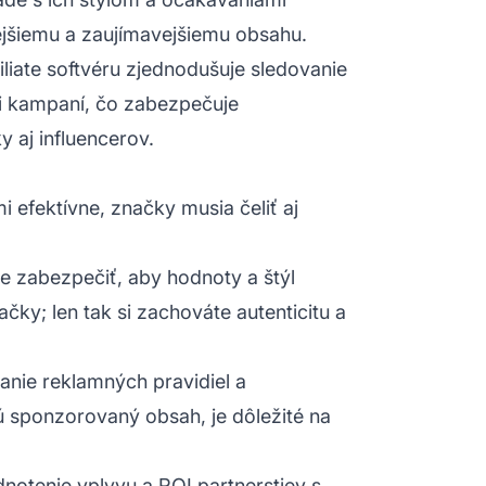
kejšiemu a zaujímavejšiemu obsahu.
iliate softvéru zjednodušuje sledovanie
ti kampaní, čo zabezpečuje
 aj influencerov.
 efektívne, značky musia čeliť aj
je zabezpečiť, aby hodnoty a štýl
čky; len tak si zachováte autenticitu a
anie reklamných pravidiel a
ú sponzorovaný obsah, je dôležité na
.
notenie vplyvu a ROI partnerstiev s