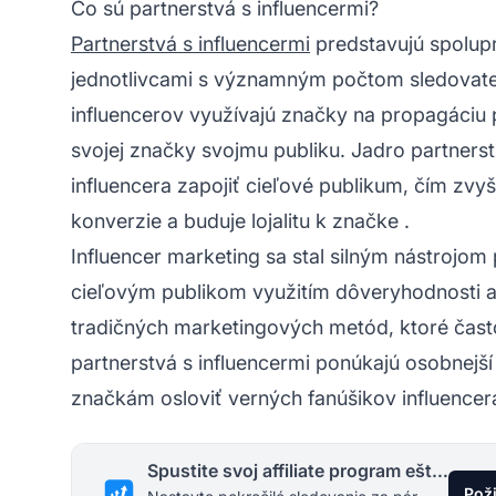
Čo sú partnerstvá s influencermi?
Partnerstvá s influencermi
predstavujú spolup
jednotlivcami s významným počtom sledovateľ
influencerov využívajú značky na propagáciu 
svojej značky svojmu publiku. Jadro partnerst
influencera zapojiť cieľové publikum, čím zv
konverzie a buduje
lojalitu k značke
.
Influencer marketing sa stal silným nástrojom
cieľovým publikom využitím dôveryhodnosti a 
tradičných marketingových metód, ktoré čast
partnerstvá s influencermi ponúkajú osobnejš
značkám osloviť verných fanúšikov influencera
Spustite svoj affiliate program ešte dnes
Pož