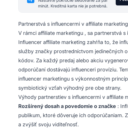
Nastavte pokročilé sledovanie za pár
minút. Kreditná karta nie je potrebná.
Partnerstvá s influencermi v affiliate marketin
V rámci
affiliate marketingu
, sa partnerstvá s 
Influencer affiliate marketing
zahŕňa to, že inf
služby značky prostredníctvom jedinečných
kódov. Za každý predaj alebo akciu vygenero
odporúčaní dostávajú influenceri províziu. Ten
influencer marketingu s výkonnostným princ
symbiotický vzťah výhodný pre obe strany.
Výhody partnerstiev s influencermi v affiliate
Rozšírený dosah a povedomie o značke
: In
publikum, ktoré dôveruje ich odporúčaniam. 
a zvýšiť svoju viditeľnosť.