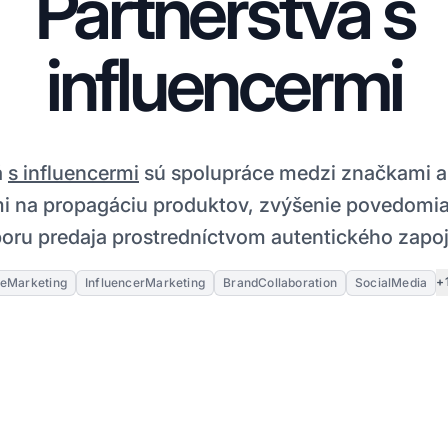
Partnerstvá s
influencermi
á
s influencermi
sú spolupráce medzi značkami a
mi na propagáciu produktov, zvýšenie povedomia
oru predaja prostredníctvom autentického zapoj
+
ateMarketing
InfluencerMarketing
BrandCollaboration
SocialMedia