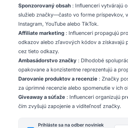
Sponzorovaný obsah
: Influenceri vytvárajú
služieb značky—často vo forme príspevkov, v
Instagram, YouTube alebo TikTok.
Affiliate marketing
: Influenceri propagujú p
odkazov alebo zľavových kódov a získavajú p
cez tieto odkazy.
Ambasádorstvo značky
: Dlhodobé spolupráce
opakovane a konzistentne reprezentujú a pro
Darovanie produktov a recenzie
: Značky po
za úprimné recenzie alebo spomenutie v ich 
Giveaway a súťaže
: Influenceri organizujú p
čím zvyšujú zapojenie a viditeľnosť značky.
Prihláste sa na odber noviniek