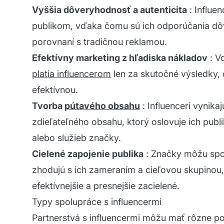
Vyššia dôveryhodnosť a autenticita
: Influen
publikom, vďaka čomu sú ich odporúčania dôv
porovnaní s tradičnou reklamou.
Efektívny marketing z hľadiska nákladov
: V
platia influencerom
len za skutočné výsledky, 
efektívnou.
Tvorba
pútavého obsahu
: Influenceri vynika
zdieľateľného obsahu, ktorý oslovuje ich publ
alebo služieb značky.
Cielené zapojenie publika
: Značky môžu spol
zhodujú s ich zameraním a cieľovou skupinou
efektívnejšie a presnejšie zacielené.
Typy spolupráce s influencermi
Partnerstvá s influencermi môžu mať rôzne p