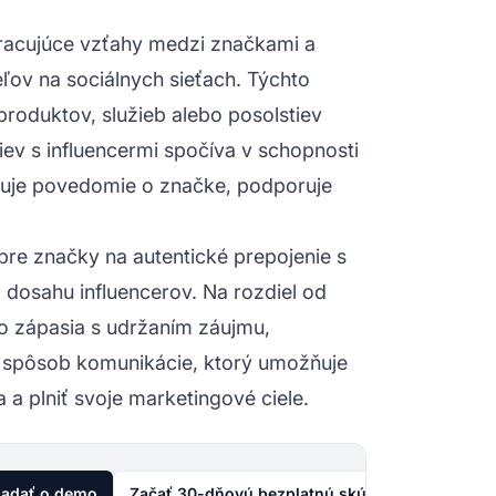
racujúce vzťahy medzi značkami a
ov na sociálnych sieťach. Týchto
produktov, služieb alebo posolstiev
iev s influencermi spočíva v schopnosti
yšuje povedomie o značke, podporuje
 pre značky na autentické prepojenie s
dosahu influencerov. Na rozdiel od
o zápasia s udržaním záujmu,
í spôsob komunikácie, ktorý umožňuje
 a plniť svoje marketingové ciele.
iadať o demo
Začať 30-dňovú bezplatnú skúšku