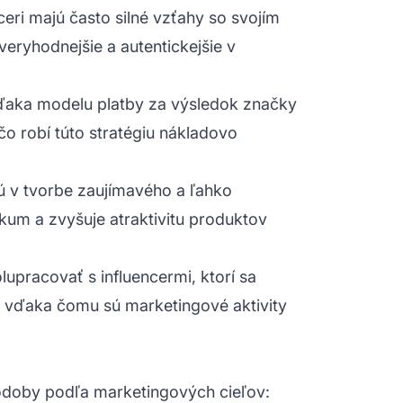
ceri majú často silné vzťahy so svojím
eryhodnejšie a autentickejšie v
ďaka modelu platby za výsledok značky
čo robí túto stratégiu nákladovo
jú v tvorbe zaujímavého a ľahko
ikum a zvyšuje atraktivitu produktov
upracovať s influencermi, ktorí sa
, vďaka čomu sú marketingové aktivity
odoby podľa marketingových cieľov: