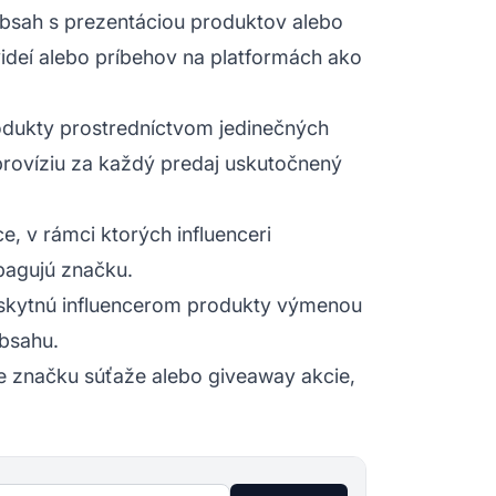
 obsah s prezentáciou produktov alebo
ideí alebo príbehov na platformách ako
rodukty prostredníctvom jedinečných
rovíziu za každý predaj uskutočnený
, v rámci ktorých influenceri
pagujú značku.
skytnú influencerom produkty výmenou
obsahu.
re značku súťaže alebo giveaway akcie,