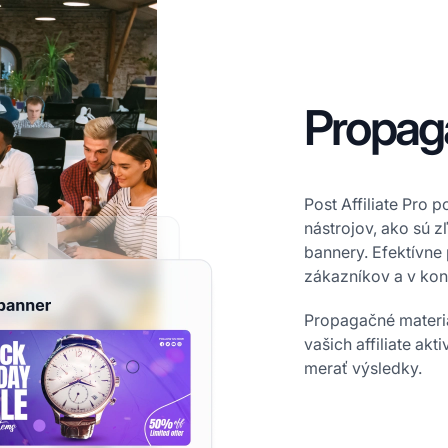
Propag
Post Affiliate Pro
nástrojov, ako sú z
bannery. Efektívne 
zákazníkov a v kon
Propagačné materiá
vašich affiliate ak
merať výsledky.