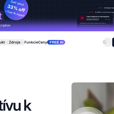
Get your
33% off
+ free AI Agent
t
cription
ukt
Zdroje
Funkcie
Ceny
FREE AI
tívu k