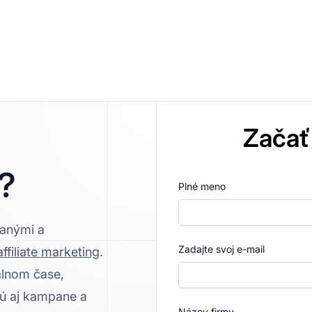
Začať
i?
Plné meno
vanými a
Zadajte svoj e-mail
affiliate marketing
.
álnom čase,
sú aj kampane a
Názov firmy