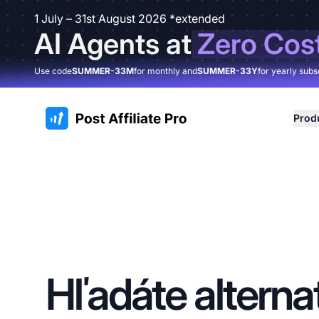
1 July – 31st August 2026 *extended
AI Agents at
Zero Cos
Use code
SUMMER-33M
for monthly and
SUMMER-33Y
for yearly subs
:site.title
Prod
Hľadáte alterna