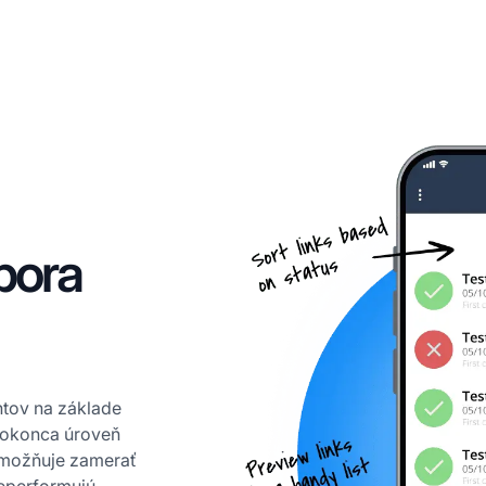
pora
ntov na základe
o dokonca úroveň
umožňuje zamerať