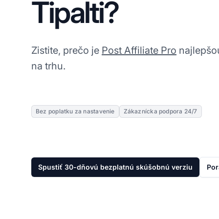
Tipalti?
Zistite, prečo je
Post Affiliate Pro
najlepšou
na trhu.
Bez poplatku za nastavenie
Zákaznícka podpora 24/7
Spustiť 30-dňovú bezplatnú skúšobnú verziu
Por