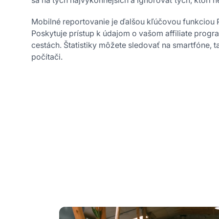
sa na tých najvýkonnejších a ignorovať tých, ktorí 
Mobilné reportovanie je ďalšou kľúčovou funkciou Po
Poskytuje prístup k údajom o vašom affiliate prog
cestách. Štatistiky môžete sledovať na smartfóne, t
počítači.