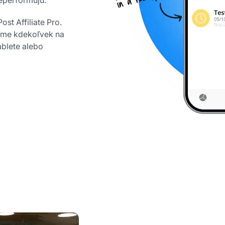
neperformujú.
st Affiliate Pro.
rame kdekoľvek na
ablete alebo