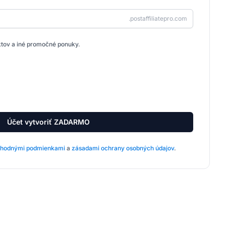
.postaffiliatepro.com
uktov a iné promočné ponuky.
Účet vytvoriť ZADARMO
hodnými podmienkami
a
zásadami ochrany osobných údajov
.