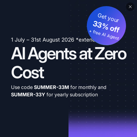
Get your
33% off
+ free AI Agent
1 July – 31st August 2026 *extended
AI Agents at Zero
Cost
Use code
SUMMER-33M
for monthly and
SUMMER-33Y
for yearly subscription