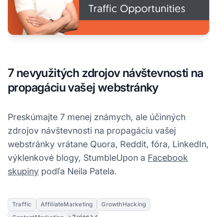
7 nevyužitých zdrojov návštevnosti na
propagáciu vašej webstránky
Preskúmajte 7 menej známych, ale účinných
zdrojov návštevnosti na propagáciu vašej
webstránky vrátane Quora, Reddit, fóra, LinkedIn,
výklenkové blogy, StumbleUpon a
Facebook
skupiny
podľa Neila Patela.
Traffic
AffiliateMarketing
GrowthHacking
+2 viac