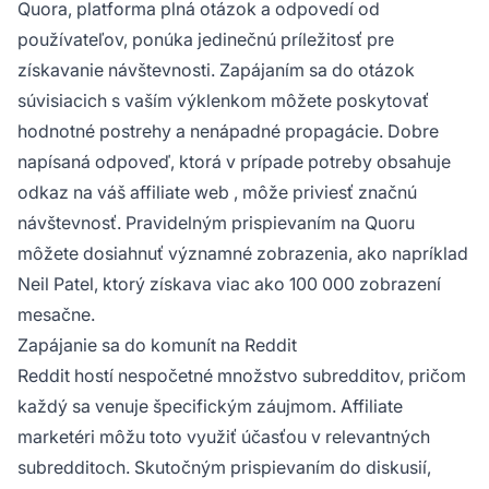
Quora, platforma plná otázok a odpovedí od
používateľov, ponúka jedinečnú príležitosť pre
získavanie návštevnosti. Zapájaním sa do otázok
súvisiacich s vaším výklenkom môžete poskytovať
hodnotné postrehy a nenápadné propagácie. Dobre
napísaná odpoveď, ktorá v prípade potreby obsahuje
odkaz na váš
affiliate web
, môže priviesť značnú
návštevnosť. Pravidelným prispievaním na Quoru
môžete dosiahnuť významné zobrazenia, ako napríklad
Neil Patel, ktorý získava viac ako 100 000 zobrazení
mesačne.
Zapájanie sa do komunít na Reddit
Reddit hostí nespočetné množstvo subredditov, pričom
každý sa venuje špecifickým záujmom.
Affiliate
marketéri môžu toto využiť účasťou v relevantných
subredditoch. Skutočným prispievaním do diskusií,