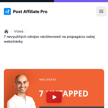
:site.title
Otv
/
/
Videá
Home
7 nevyužitých zdrojov návštevnosti na propagáciu vašej
webstránky