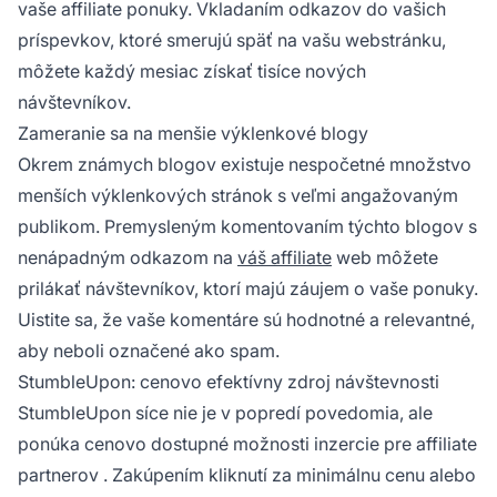
vaše affiliate ponuky. Vkladaním odkazov do vašich
príspevkov, ktoré smerujú späť na vašu webstránku,
môžete každý mesiac získať tisíce nových
návštevníkov.
Zameranie sa na menšie výklenkové blogy
Okrem známych blogov existuje nespočetné množstvo
menších výklenkových stránok s veľmi angažovaným
publikom. Premysleným komentovaním týchto blogov s
nenápadným odkazom na
váš affiliate
web môžete
prilákať návštevníkov, ktorí majú záujem o vaše ponuky.
Uistite sa, že vaše komentáre sú hodnotné a relevantné,
aby neboli označené ako spam.
StumbleUpon: cenovo efektívny zdroj návštevnosti
StumbleUpon síce nie je v popredí povedomia, ale
ponúka cenovo dostupné možnosti inzercie pre
affiliate
partnerov
. Zakúpením kliknutí za minimálnu cenu alebo