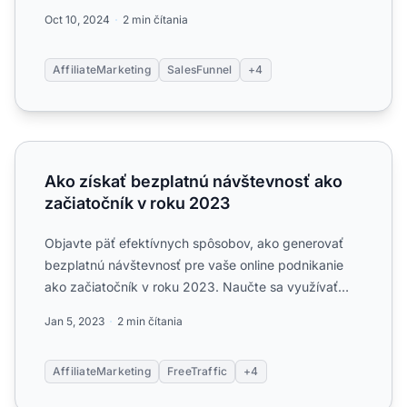
Objavte stratégi...
Oct 10, 2024
2 min čítania
AffiliateMarketing
SalesFunnel
+4
Ako získať bezplatnú návštevnosť ako začiatočník v roku
Ako získať bezplatnú návštevnosť ako
začiatočník v roku 2023
Objavte päť efektívnych spôsobov, ako generovať
bezplatnú návštevnosť pre vaše online podnikanie
ako začiatočník v roku 2023. Naučte sa využívať
platformy ako Y...
Jan 5, 2023
2 min čítania
AffiliateMarketing
FreeTraffic
+4