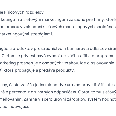
nie kľúčových rozdielov
arketingom
a sieťovým marketingom zásadné pre firmy, ktoré
nou praxou v zakladaní sieťových marketingových spoločnost
arketingovými stratégiami.
opagáciu produktov prostredníctvom bannerov a odkazov šíre
. Cieľom je priviesť návštevnosť do vášho
affiliate programu
marketing prosperuje z osobných vzťahov. Ide o oslovovanie
ť,
ktorá propaguje
a predáva produkty.
chý, často zahŕňa jednu alebo dve úrovne provízií.
Affiliates
nšie percento z druhotných odporúčaní. Oproti tomu sieťov
meňovaním. Zahŕňa viacero úrovní zárobkov, systém hodnot
viac motivujúci.