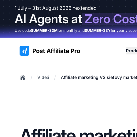
1 July – 31st August 2026 *extended
AI Agents at
Zero Cos
Use code
SUMMER-33M
for monthly and
SUMMER-33Y
for yearly subs
:site.title
Prod
/
/
Videá
Affiliate marketing VS sieťový marke
Home
Affiliate market