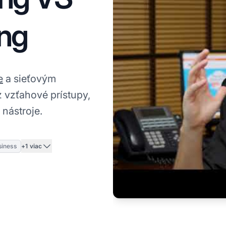
ing
e
a sieťovým
z vzťahové prístupy,
nástroje.
+1 viac
siness