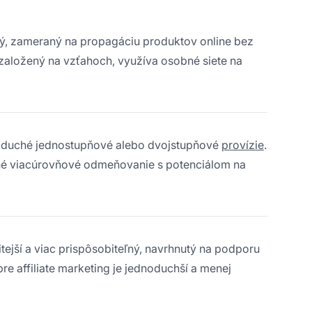
čný, zameraný na propagáciu produktov online bez
založený na vzťahoch, využíva osobné siete na
noduché jednostupňové alebo dvojstupňové
provízie
.
né viacúrovňové odmeňovanie s potenciálom na
itejší a viac prispôsobiteľný, navrhnutý na podporu
pre affiliate marketing je jednoduchší a menej