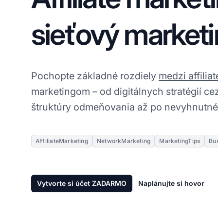
sieťový market
Pochopte základné rozdiely
medzi affiliat
marketingom – od digitálnych stratégií ce
štruktúry odmeňovania až po nevyhnutné 
AffiliateMarketing
NetworkMarketing
MarketingTips
Bu
Vytvorte si účet ZADARMO
Naplánujte si hovor