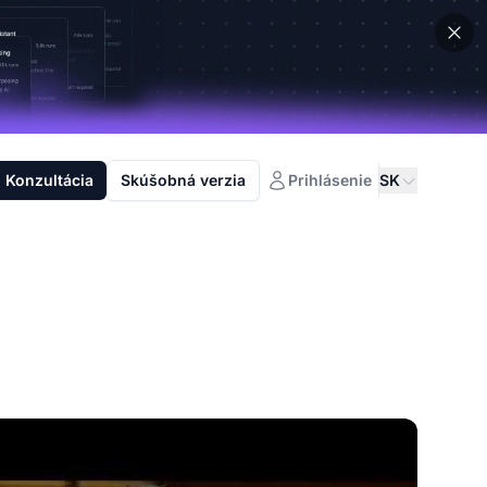
Konzultácia
Skúšobná verzia
Prihlásenie
SK