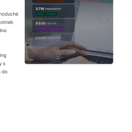
dnoduché
otrieb
dnú
ting
y s
a do