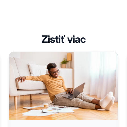
Zistiť viac
atégiu by si mala vaša firma zvoliť v roku 2025?
Affiliate marketing: Začnite definíciou