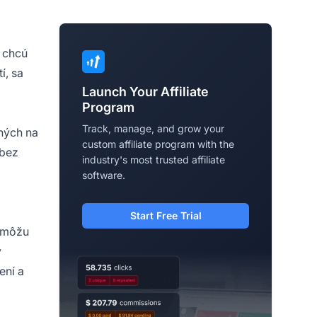
 chcú
í, sa
Launch Your Affiliate
Program
Track, manage, and grow your
ných na
custom affiliate program with the
bez
industry's most trusted affiliate
software.
Start Free Trial
môžu
ý
ení a