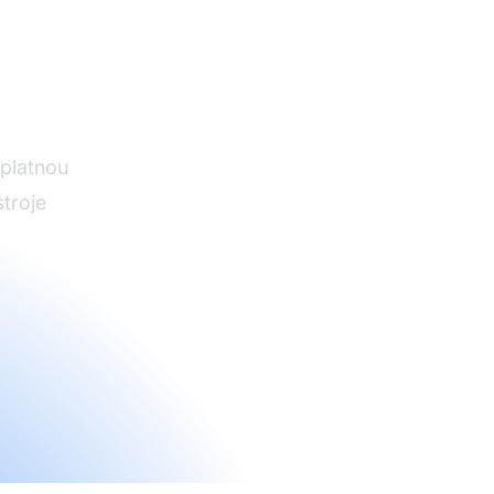
 Pro
platnou
troje