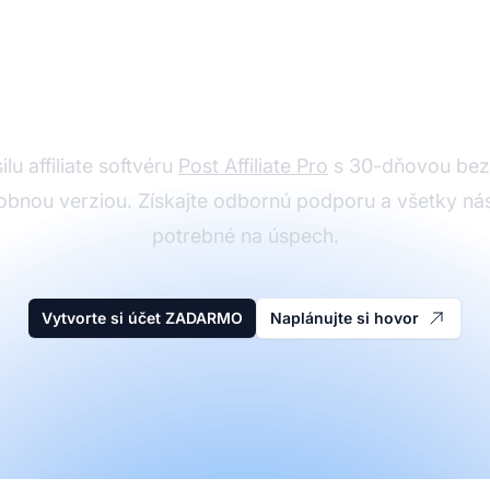
kúšajte Post Affiliate
zdarma
ilu affiliate softvéru
Post Affiliate Pro
s 30-dňovou bez
obnou verziou. Získajte odbornú podporu a všetky nás
potrebné na úspech.
Vytvorte si účet ZADARMO
Naplánujte si hovor