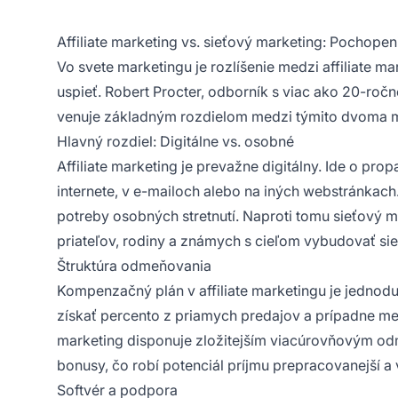
Affiliate marketing vs. sieťový marketing: Pochope
Vo svete marketingu je rozlíšenie medzi
affiliate m
uspieť. Robert Procter, odborník s viac ako 20-roč
venuje základným rozdielom medzi týmito dvoma m
Hlavný rozdiel: Digitálne vs. osobné
Affiliate marketing
je prevažne digitálny. Ide o pr
internete, v e-mailoch alebo na iných webstránkach
potreby osobných stretnutí. Naproti tomu sieťový 
priateľov, rodiny a známych s cieľom vybudovať sie
Štruktúra odmeňovania
Kompenzačný plán v
affiliate
marketingu je jednodu
získať percento z priamych predajov a prípadne me
marketing disponuje zložitejším viacúrovňovým od
bonusy, čo robí potenciál príjmu prepracovanejší a 
Softvér a podpora