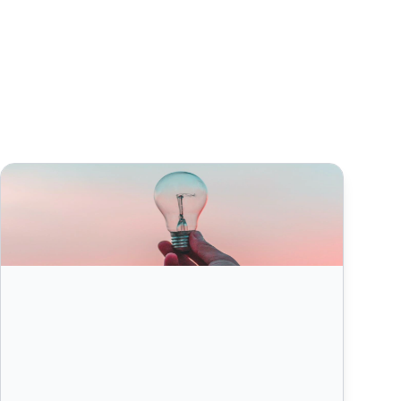
Čo je affiliate softvér?