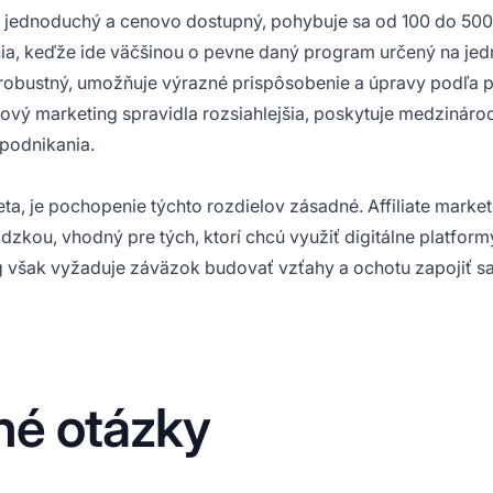
 jednoduchý a cenovo dostupný, pohybuje sa od 100 do 500
a, keďže ide väčšinou o pevne daný program určený na je
e robustný, umožňuje výrazné prispôsobenie a úpravy podľa p
eťový marketing spravidla rozsiahlejšia, poskytuje medzináro
podnikania.
eta, je pochopenie týchto rozdielov zásadné.
Affiliate marke
kou, vhodný pre tých, ktorí chcú využiť digitálne platform
g však vyžaduje záväzok budovať vzťahy a ochotu zapojiť s
né otázky