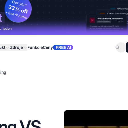
Get your
33% off
+ free AI Agent
t
cription
ukt
Zdroje
Funkcie
Ceny
FREE AI
ting
ing VS