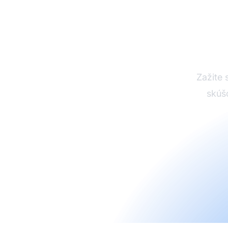
Vys
Zažite s
skúš