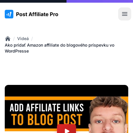
:site.title
Otv
/
/
Videá
Home
Ako pridať Amazon affiliate do blogového príspevku vo
WordPresse