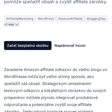
pomôže speňažiť obsah a zvýšiť affiliate zárobky.
AffiliateMarketing
WordPress
AmazonAffiliate
BloggingTips
+1 viac
Začať bezplatnú skúšku
Naplánovať hovor
Zaradenie Amazon
affiliate odkazov
do vášho blogu vo
WordPresse môže byť veľmi účinný spôsob, ako
speňažiť váš obsah. Strategickým umiestnením
textových odkazov a klikateľných obrázkov do svojich
príspevkov môžete plynulo integrovať produktové
odporúčania a potenciálne zvýšiť svoje
affiliate
zárobky
. Tento návod popisuje proces pridania