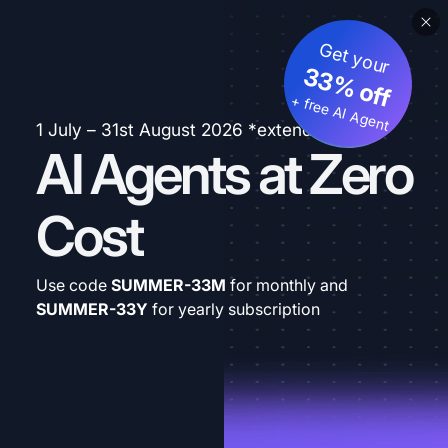
Get your
33% off
+ free AI Agent
1 July – 31st August 2026 *extended
AI Agents at Zero
Cost
Use code
SUMMER-33M
for monthly and
SUMMER-33Y
for yearly subscription