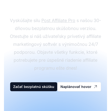
ZADARMO
Vyskúšajte silu
Post Affiliate Pro
s našou 30-
dňovou bezplatnou skúšobnou verziou.
Otestujte si náš užívateľsky prívetivý affiliate
marketingový softvér s výnimočnou 24/7
podporou. Objavte všetky funkcie, ktoré
potrebujete pre úspešné riadenie affiliate
programu ešte dnes!
Začať bezplatnú skúšku
Naplánovať hovor