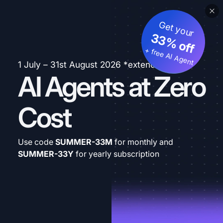
Get your
33% off
+ free AI Agent
1 July – 31st August 2026 *extended
AI Agents at Zero
Cost
Use code
SUMMER-33M
for monthly and
SUMMER-33Y
for yearly subscription