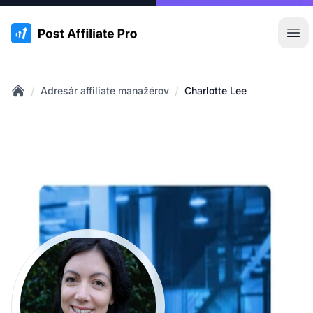
:site.title
Otv
/
/
Adresár affiliate manažérov
Charlotte Lee
Home