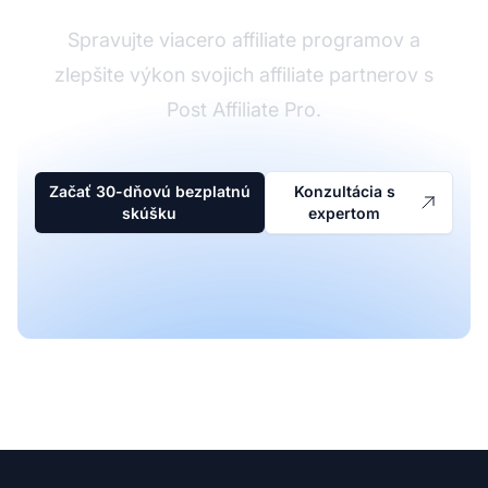
Spravujte viacero affiliate programov a
zlepšite výkon svojich affiliate partnerov s
Post Affiliate Pro.
Začať 30-dňovú bezplatnú
Konzultácia s
skúšku
expertom