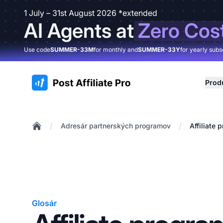
1 July – 31st August 2026 *extended
AI Agents at
Zero Cos
Use code
SUMMER-33M
for monthly and
SUMMER-33Y
for yearly subs
:site.title
Prod
/
/
Adresár partnerských programov
Affiliate
Home
Glosár