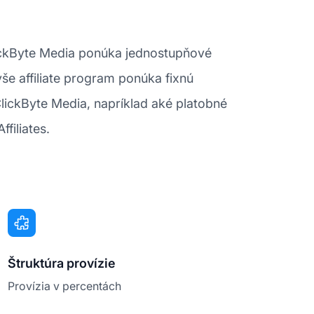
ClickByte Media ponúka jednostupňové
yše affiliate program ponúka fixnú
ClickByte Media, napríklad aké platobné
filiates.
Štruktúra provízie
Provízia v percentách