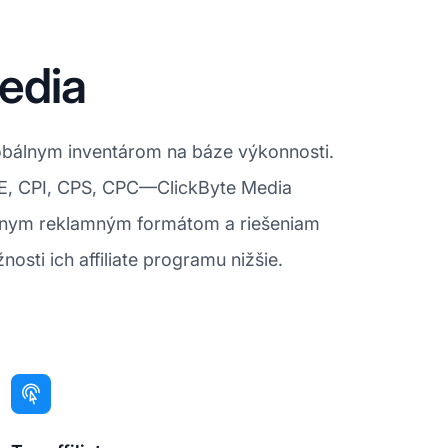
Media
obálnym inventárom na báze výkonnosti.
PE, CPI, CPS, CPC—ClickByte Media
znym reklamným formátom a riešeniam
ti ich affiliate programu nižšie.