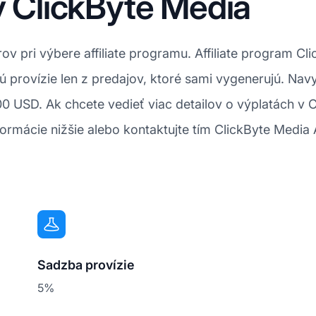
ty ClickByte Media
orov pri výbere affiliate programu. Affiliate program 
ú provízie len z predajov, ktoré sami vygenerujú. Nav
100 USD. Ak chcete vedieť viac detailov o výplatách v 
ormácie nižšie alebo kontaktujte tím ClickByte Media Af
Sadzba provízie
5%