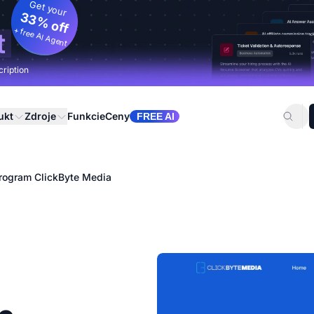
Get your
33% off
+ free AI Agent
t
cription
ukt
Zdroje
Funkcie
Ceny
FREE AI
 program ClickByte Media