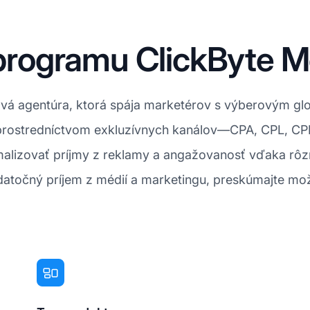
e programu ClickByte 
ová agentúra, ktorá spája marketérov s výberovým gl
v prostredníctvom exkluzívnych kanálov—CPA, CPL, C
lizovať príjmy z reklamy a angažovanosť vďaka rô
točný príjem z médií a marketingu, preskúmajte možnos