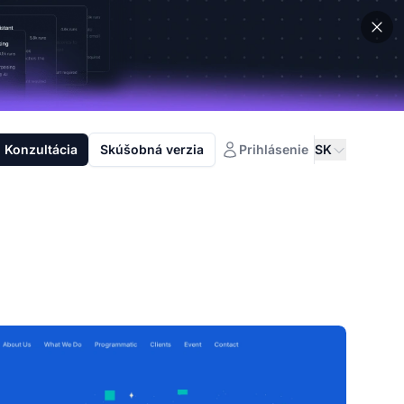
Konzultácia
Skúšobná verzia
Prihlásenie
SK