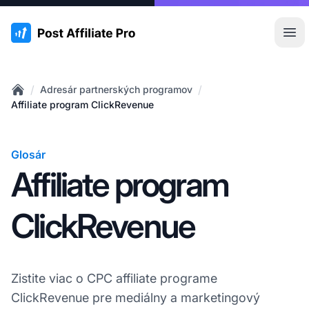
:site.title
Otv
/
/
Adresár partnerských programov
Home
Affiliate program ClickRevenue
Glosár
Affiliate program
ClickRevenue
Zistite viac o CPC affiliate programe
ClickRevenue pre mediálny a marketingový