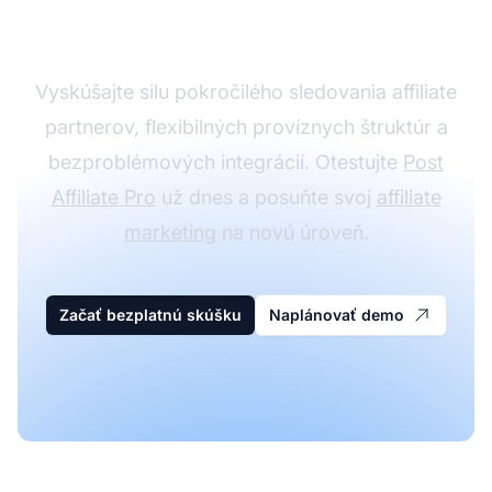
Pro
Vyskúšajte silu pokročilého sledovania affiliate
partnerov, flexibilných províznych štruktúr a
bezproblémových integrácií. Otestujte
Post
Affiliate Pro
už dnes a posuňte svoj
affiliate
marketing
na novú úroveň.
Začať bezplatnú skúšku
Naplánovať demo