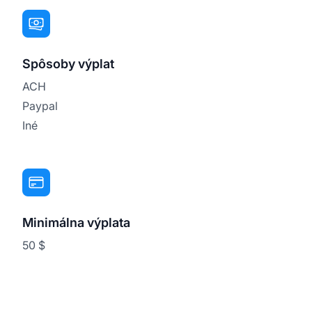
Spôsoby výplat
ACH
Paypal
Iné
Minimálna výplata
50 $