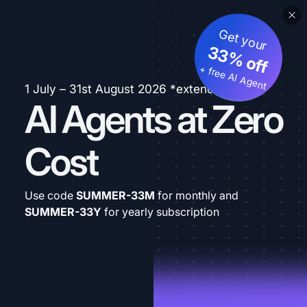
Get your
33% off
+ free AI Agent
1 July – 31st August 2026 *extended
AI Agents at Zero
Cost
Use code
SUMMER-33M
for monthly and
SUMMER-33Y
for yearly subscription