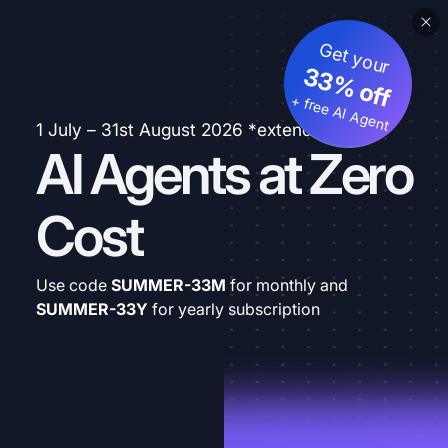
Get your
33% off
+ free AI Agent
1 July – 31st August 2026 *extended
AI Agents at Zero
Cost
Use code
SUMMER-33M
for monthly and
SUMMER-33Y
for yearly subscription