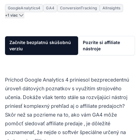
GoogleAnalytics4
GA4
ConversionTracking
AIInsights
+1 viac
Začnite bezplatnú skúšobnú
Pozrite si affiliate
verziu
nástroje
Príchod Google Analytics 4 priniesol bezprecedentnú
úroveň dátových poznatkov s využitím strojového
učenia. Dokáže však tento stále sa rozvíjajúci nástroj
priniesť komplexný prehľad aj o affiliate predajoch?
Skôr než sa pozrieme na to, ako vám GA4 môže
pomôcť sledovať affiliate predaje
, je dôležité
poznamenať, že nejde o softvér špeciálne určený na