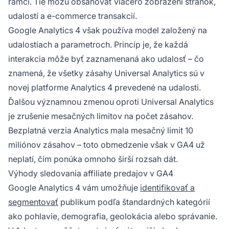
rámci. Tie môžu obsahovať viacero zobrazení stránok,
udalostí a e-commerce transakcií.
Google Analytics 4 však používa model založený na
udalostiach a parametroch. Princíp je, že každá
interakcia môže byť zaznamenaná ako udalosť – čo
znamená, že všetky zásahy Universal Analytics sú v
novej platforme Analytics 4 prevedené na udalosti.
Ďalšou významnou zmenou oproti Universal Analytics
je zrušenie mesačných limitov na počet zásahov.
Bezplatná verzia Analytics mala mesačný limit 10
miliónov zásahov – toto obmedzenie však v GA4 už
neplatí, čím ponúka omnoho širší rozsah dát.
Výhody sledovania affiliate predajov v GA4
Google Analytics 4 vám umožňuje
identifikovať a
segmentovať
publikum podľa štandardných kategórií
ako pohlavie, demografia, geolokácia alebo správanie.