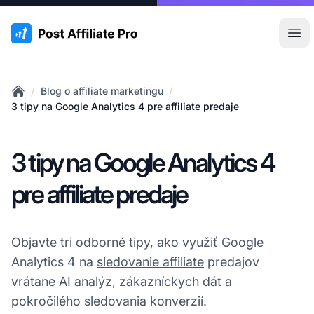
:site.title
Otv
/
/
Blog o affiliate marketingu
Home
3 tipy na Google Analytics 4 pre affiliate predaje
3 tipy na Google Analytics 4
pre affiliate predaje
Objavte tri odborné tipy, ako využiť Google
Analytics 4 na
sledovanie affiliate
predajov
vrátane AI analýz, zákazníckych dát a
pokročilého sledovania konverzií.