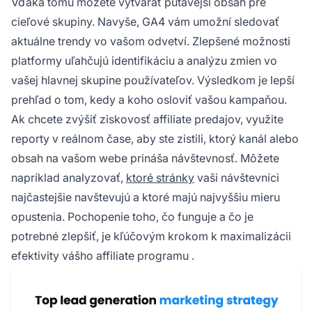
Vďaka tomu môžete vytvárať
pútavejší obsah
pre
cieľové skupiny. Navyše, GA4 vám umožní sledovať
aktuálne trendy vo vašom odvetví. Zlepšené možnosti
platformy uľahčujú identifikáciu a analýzu zmien vo
vašej hlavnej skupine používateľov. Výsledkom je lepší
prehľad o tom, kedy a koho osloviť vašou kampaňou.
Ak chcete zvýšiť ziskovosť affiliate predajov, využite
reporty v reálnom čase, aby ste zistili, ktorý kanál alebo
obsah na vašom webe prináša návštevnosť. Môžete
napríklad analyzovať,
ktoré stránky
vaši návštevníci
najčastejšie navštevujú a ktoré majú najvyššiu mieru
opustenia. Pochopenie toho, čo funguje a čo je
potrebné zlepšiť, je kľúčovým krokom k maximalizácii
efektivity vášho
affiliate programu
.