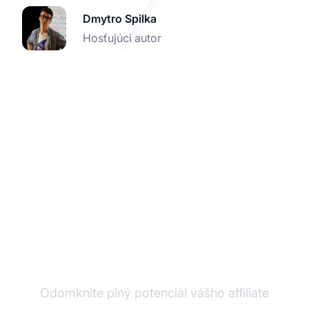
Dmytro Spilka
Hosťujúci autor
Zvýšte svoje affiliate
predaje pomocou
pokročilých analytík
Odomknite plný potenciál vášho affiliate