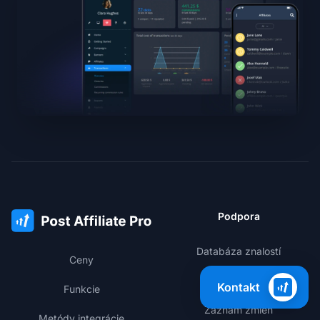
Podpora
Databáza znalostí
Ceny
Členská oblasť
Kontakt
Funkcie
Záznam zmien
Metódy integrácie