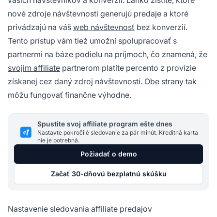
vašich návštevníkov a konverzií. Ľahko zistíte, ktoré
nové zdroje návštevnosti generujú predaje a ktoré
privádzajú na váš
web návštevnosť
bez konverzií.
Tento prístup vám tiež umožní spolupracovať s
partnermi na báze podielu na príjmoch, čo znamená, že
svojim affiliate
partnerom platíte percento z provízie
získanej cez daný zdroj návštevnosti. Obe strany tak
môžu fungovať finančne výhodne.
Spustite svoj affiliate program ešte dnes
Nastavte pokročilé sledovanie za pár minút. Kreditná karta
nie je potrebná.
Požiadať o demo
Začať 30-dňovú bezplatnú skúšku
Nastavenie sledovania affiliate predajov