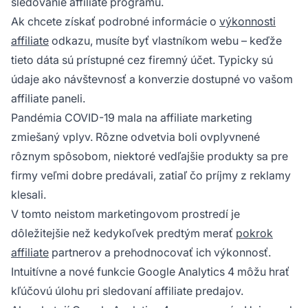
sledovanie affiliate programu.
Ak chcete získať podrobné informácie o
výkonnosti
affiliate
odkazu, musíte byť vlastníkom webu – keďže
tieto dáta sú prístupné cez firemný účet. Typicky sú
údaje ako návštevnosť a konverzie dostupné vo vašom
affiliate paneli.
Pandémia COVID-19 mala na affiliate marketing
zmiešaný vplyv. Rôzne odvetvia boli ovplyvnené
rôznym spôsobom, niektoré vedľajšie produkty sa pre
firmy veľmi dobre predávali, zatiaľ čo príjmy z reklamy
klesali.
V tomto neistom marketingovom prostredí je
dôležitejšie než kedykoľvek predtým merať
pokrok
affiliate
partnerov a prehodnocovať ich výkonnosť.
Intuitívne a nové funkcie Google Analytics 4 môžu hrať
kľúčovú úlohu pri sledovaní affiliate predajov.