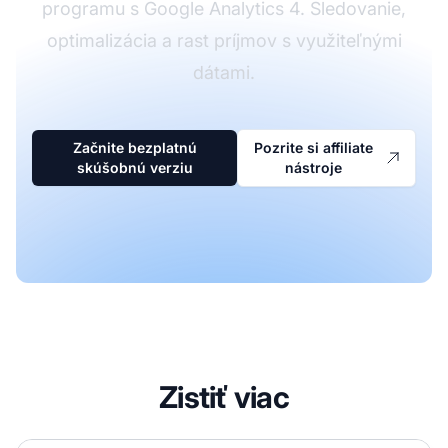
programu s Google Analytics 4. Sledovanie,
optimalizácia a rast príjmov s využiteľnými
dátami.
Začnite bezplatnú
Pozrite si affiliate
skúšobnú verziu
nástroje
Zistiť viac